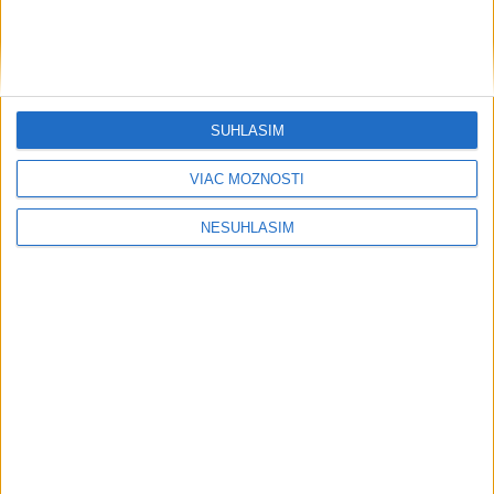
SÚHLASÍM
VIAC MOŽNOSTÍ
....
NESÚHLASÍM