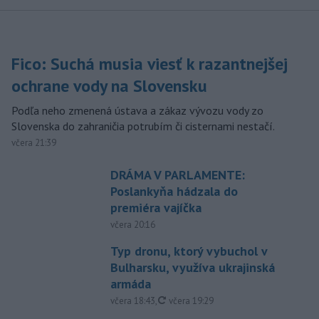
Fico: Suchá musia viesť k razantnejšej
ochrane vody na Slovensku
Podľa neho zmenená ústava a zákaz vývozu vody zo
Slovenska do zahraničia potrubím či cisternami nestačí.
včera 21:39
DRÁMA V PARLAMENTE:
Poslankyňa hádzala do
premiéra vajíčka
včera 20:16
Typ dronu, ktorý vybuchol v
Bulharsku, využíva ukrajinská
armáda
aktualizované
včera 18:43
,
včera 19:29