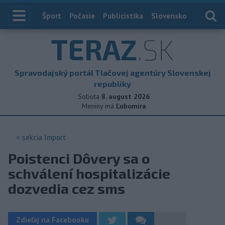
Index
Šport
Počasie
Publicistika
Slovensko
Zahranič
TERAZ
.SK
Spravodajský portál Tlačovej agentúry Slovenskej
republiky
Sobota
8. august 2026
Meniny má
Ľubomíra
< sekcia
Import
Poistenci Dôvery sa o
schválení hospitalizácie
dozvedia cez sms
Zdieľaj na Facebooku