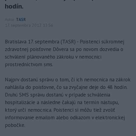
hodín.
Autor
TASR
17. septembra 2012 13:56
Bratislava 17. septembra (TASR) - Poistenci súkromnej
zdravotnej poisťovne Dôvera sa po novom dozvedia o
schválení plánovaného zákroku v nemocnici
prostredníctvom sms.
Najprv dostanú správu o tom, či ich nemocnica na zákrok
nahlásila do poisťovne, čo sa zvyčajne deje do 48 hodín.
Druhú SMS správu dostanú v prípade schválenia
hospitalizácie a následne čakajú na termín nástupu,
ktorý určí nemocnica. Poistenci si môžu tiež zvoliť
informovanie emailom alebo odkazom v elektronickej
pobočke.