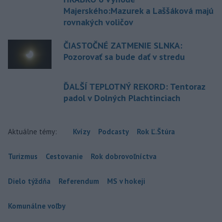
Majerského:Mazurek a Laššáková majú
rovnakých voličov
ČIASTOČNÉ ZATMENIE SLNKA:
Pozorovať sa bude dať v stredu
ĎALŠÍ TEPLOTNÝ REKORD: Tentoraz
padol v Dolných Plachtinciach
Aktuálne témy:
Kvízy
Podcasty
Rok Ľ.Štúra
Turizmus
Cestovanie
Rok dobrovoľníctva
Dielo týždňa
Referendum
MS v hokeji
Komunálne voľby