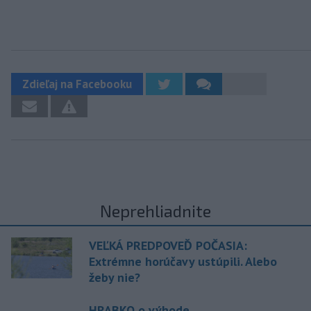
Zdieľaj na Facebooku
Neprehliadnite
VEĽKÁ PREDPOVEĎ POČASIA:
Extrémne horúčavy ustúpili. Alebo
žeby nie?
HRABKO o výhode