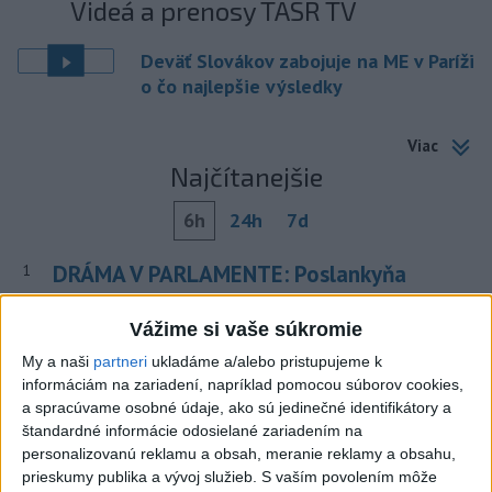
Videá a prenosy TASR TV
Deväť Slovákov zabojuje na ME v Paríži
o čo najlepšie výsledky
Viac
Najčítanejšie
6h
24h
7d
DRÁMA V PARLAMENTE: Poslankyňa
1
hádzala do premiéra vajíčka
Vážime si vaše súkromie
2
Do Bulharska vnikol dron a vybuchol v blízkosti hraníc s
My a naši
partneri
ukladáme a/alebo pristupujeme k
Rumunskom
informáciám na zariadení, napríklad pomocou súborov cookies,
a spracúvame osobné údaje, ako sú jedinečné identifikátory a
3
V blízkosti Vojenského technického a skúšobného ústavu
štandardné informácie odosielané zariadením na
Záhorie HORÍ
personalizovanú reklamu a obsah, meranie reklamy a obsahu,
prieskumy publika a vývoj služieb.
S vaším povolením môže
4
Očovská folklórna hruda tradične privítala domáce