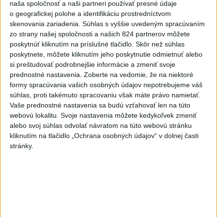
naša spoločnosť a naši partneri používať presné údaje
folklórne kolektívy
o geografickej polohe a identifikáciu prostredníctvom
skenovania zariadenia. Súhlas s vyššie uvedeným spracúvaním
5
SMRŤ V HORÁCH: V Západných Tatrách zomrel 76-ročný
zo strany našej spoločnosti a našich 824 partnerov môžete
turista
poskytnúť kliknutím na príslušné tlačidlo. Skôr než súhlas
poskytnete, môžete kliknutím jeho poskytnutie odmietnuť alebo
6
Kúpele Brusno pripravujú 19. ročník festivalu Jozefa
si preštudovať podrobnejšie informácie a zmeniť svoje
Bednárika
prednostné nastavenia.
Zoberte na vedomie, že na niektoré
formy spracúvania vašich osobných údajov nepotrebujeme váš
7
ČIASTOČNÉ ZATMENIE SLNKA: Pozorovať sa bude dať v
súhlas, proti takémuto spracovaniu však máte právo namietať.
stredu
Vaše prednostné nastavenia sa budú vzťahovať len na túto
webovú lokalitu. Svoje nastavenia môžete kedykoľvek zmeniť
alebo svoj súhlas odvolať návratom na túto webovú stránku
Najnovšie správy na Teraz.sk
kliknutím na tlačidlo „Ochrana osobných údajov“ v dolnej časti
Vyhlásenia
stránky.
Priame prenosy z Národnej rady SR
Politika na sociálnych sieťach