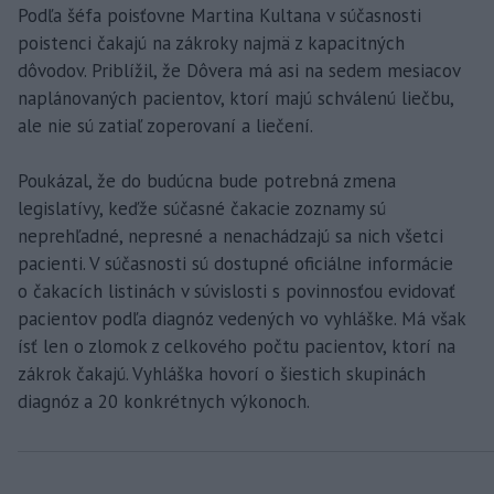
Podľa šéfa poisťovne Martina Kultana v súčasnosti
poistenci čakajú na zákroky najmä z kapacitných
dôvodov. Priblížil, že Dôvera má asi na sedem mesiacov
naplánovaných pacientov, ktorí majú schválenú liečbu,
ale nie sú zatiaľ zoperovaní a liečení.
Poukázal, že do budúcna bude potrebná zmena
legislatívy, keďže súčasné čakacie zoznamy sú
neprehľadné, nepresné a nenachádzajú sa nich všetci
pacienti. V súčasnosti sú dostupné oficiálne informácie
o čakacích listinách v súvislosti s povinnosťou evidovať
pacientov podľa diagnóz vedených vo vyhláške. Má však
ísť len o zlomok z celkového počtu pacientov, ktorí na
zákrok čakajú. Vyhláška hovorí o šiestich skupinách
diagnóz a 20 konkrétnych výkonoch.