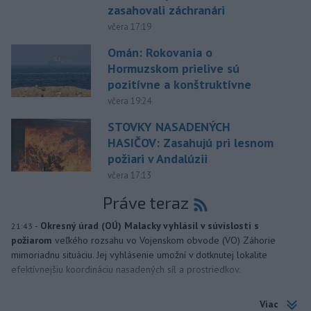
zasahovali záchranári
včera 17:19
Omán: Rokovania o
Hormuzskom prielive sú
pozitívne a konštruktívne
včera 19:24
STOVKY NASADENÝCH
HASIČOV: Zasahujú pri lesnom
požiari v Andalúzii
včera 17:13
Práve teraz
-
Okresný úrad (OÚ) Malacky vyhlásil v súvislosti s
21:43
požiarom
veľkého rozsahu vo Vojenskom obvode (VO) Záhorie
mimoriadnu situáciu. Jej vyhlásenie umožní v dotknutej lokalite
efektívnejšiu koordináciu nasadených síl a prostriedkov.
Viac