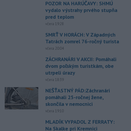
POZOR NA HARÚČAVY: SHMÚ
vydalo výstrahy prvého stupňa
pred teplom
včera 19:28
SMRŤ V HORÁCH: V Západných
Tatrách zomrel 76-ročný turista
včera 20:04
ZÁCHRANÁRI V AKCII: Pomáhali
dvom poľským turistkám, obe
utrpeli úrazy
včera 18:39
NEŠŤASTNÝ PÁD:Záchranári
pomáhali 25-ročnej žene,
skončila v nemocnici
včera 19:10
MLADÍK VYPADOL Z FERRATY:
Na Skalke pri Kremnici