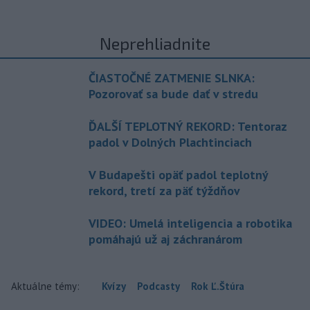
Neprehliadnite
ČIASTOČNÉ ZATMENIE SLNKA:
Pozorovať sa bude dať v stredu
ĎALŠÍ TEPLOTNÝ REKORD: Tentoraz
padol v Dolných Plachtinciach
V Budapešti opäť padol teplotný
rekord, tretí za päť týždňov
VIDEO: Umelá inteligencia a robotika
pomáhajú už aj záchranárom
Aktuálne témy:
Kvízy
Podcasty
Rok Ľ.Štúra