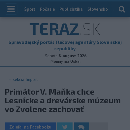
Index
Šport
Počasie
Publicistika
Slovensko
Zahranič
TERAZ
.SK
Spravodajský portál Tlačovej agentúry Slovenskej
republiky
Sobota
8. august 2026
Meniny má
Oskar
< sekcia
Import
Primátor V. Maňka chce
Lesnícke a drevárske múzeum
vo Zvolene zachovať
Zdieľaj na Facebooku