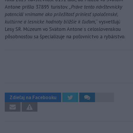
Antone prišlo 37.895 turistov.
„Práve tento návštevnícky
potenciál vnímame ako príležitosť priniesť spoločenské,
kultúrne a lesnícke hodnoty bližšie k ľuďom,
“ vysvetľujú
Lesy SR. Múzeum vo Svätom Antone s celoslovenskou
pôsobnosťou sa špecializuje na poľovníctvo a rybárstvo.
Zdieľaj na Facebooku