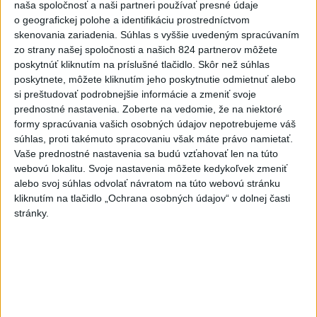
zahalí tma, hrozia dôsledky
naša spoločnosť a naši partneri používať presné údaje
o geografickej polohe a identifikáciu prostredníctvom
2
Obranca Kaša dostal od Žiliny povolenie hľadať si nový
skenovania zariadenia. Súhlas s vyššie uvedeným spracúvaním
zo strany našej spoločnosti a našich 824 partnerov môžete
klub
poskytnúť kliknutím na príslušné tlačidlo. Skôr než súhlas
3
ČIASTOČNÉ ZATMENIE SLNKA: Pozorovať sa bude dať v
poskytnete, môžete kliknutím jeho poskytnutie odmietnuť alebo
si preštudovať podrobnejšie informácie a zmeniť svoje
stredu
prednostné nastavenia.
Zoberte na vedomie, že na niektoré
4
V časti Košice-Krásna otvorili park pomenovaný po
formy spracúvania vašich osobných údajov nepotrebujeme váš
súhlas, proti takémuto spracovaniu však máte právo namietať.
kňazovi Semivanovi
Vaše prednostné nastavenia sa budú vzťahovať len na túto
5
Prešovský kraj vyzýva k využitiu bezplatného parkoviska v
webovú lokalitu. Svoje nastavenia môžete kedykoľvek zmeniť
alebo svoj súhlas odvolať návratom na túto webovú stránku
Tatrách
kliknutím na tlačidlo „Ochrana osobných údajov“ v dolnej časti
6
Kruhová križovatka v Poprade v smere z Hozelca bude
stránky.
hotová budúci rok
7
Brezno obnovuje zastávky MHD
Najnovšie správy na Teraz.sk