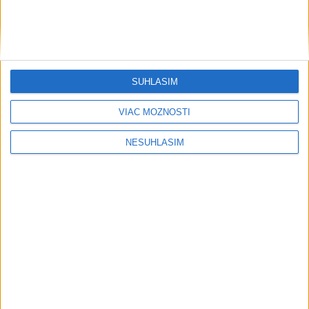
SÚHLASÍM
VIAC MOŽNOSTÍ
NESÚHLASÍM
....