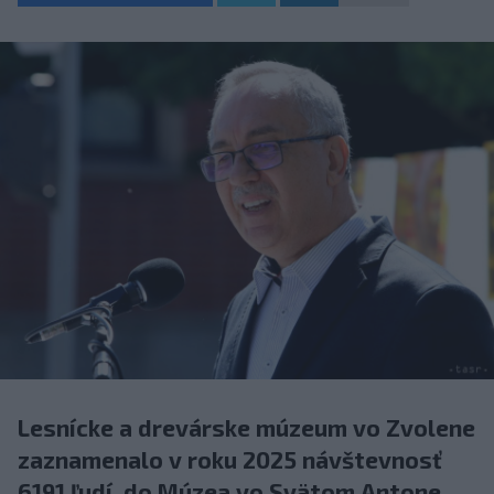
Lesnícke a drevárske múzeum vo Zvolene
zaznamenalo v roku 2025 návštevnosť
6191 ľudí, do Múzea vo Svätom Antone