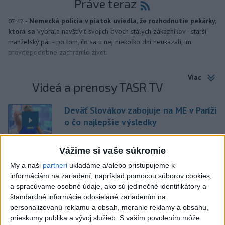
Práve teraz
-
Nemecká polícia v piatok uviedla, že rozhodnutie pekárky,
07:42
ktorá sa
vybrala navštíviť svojich dvoch stálych zákazníkov - starší
manželský pár - po tom, čo sa u nej niekoľko dní neukázali, im
pravdepodobne zachránilo život.
Viac
Videá a prenosy TASR TV
Deväť Slovákov zabojuje na ME v Paríži
o čo najlepšie výsledky
Vážime si vaše súkromie
Viac
My a naši
partneri
ukladáme a/alebo pristupujeme k
Najčítanejšie
informáciám na zariadení, napríklad pomocou súborov cookies,
a spracúvame osobné údaje, ako sú jedinečné identifikátory a
6h
24h
7d
štandardné informácie odosielané zariadením na
personalizovanú reklamu a obsah, meranie reklamy a obsahu,
ÚPLNÉ ZATMENIE SLNKA: Časť Európy
1
prieskumy publika a vývoj služieb.
S vaším povolením môže