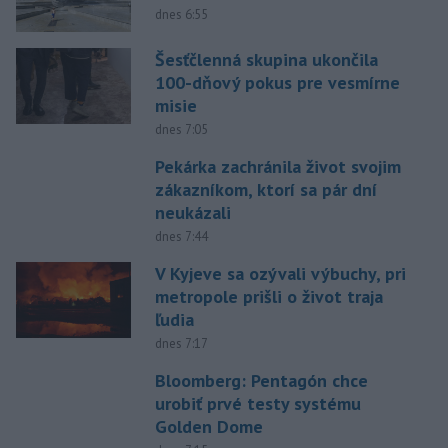
dnes 6:55
Šesťčlenná skupina ukončila
100-dňový pokus pre vesmírne
misie
dnes 7:05
Pekárka zachránila život svojim
zákazníkom, ktorí sa pár dní
neukázali
dnes 7:44
V Kyjeve sa ozývali výbuchy, pri
metropole prišli o život traja
ľudia
dnes 7:17
Bloomberg: Pentagón chce
urobiť prvé testy systému
Golden Dome