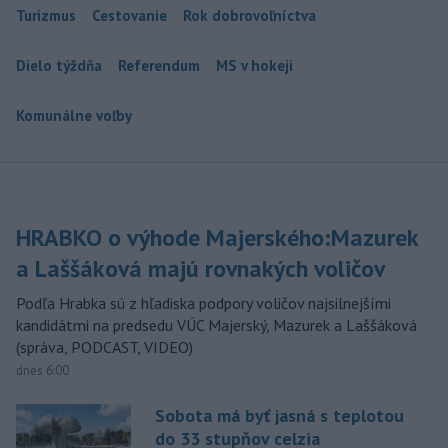
Turizmus
Cestovanie
Rok dobrovoľníctva
Dielo týždňa
Referendum
MS v hokeji
Komunálne voľby
HRABKO o výhode Majerského:Mazurek
a Laššáková majú rovnakých voličov
Podľa Hrabka sú z hľadiska podpory voličov najsilnejšími
kandidátmi na predsedu VÚC Majerský, Mazurek a Laššáková
(správa, PODCAST, VIDEO)
dnes 6:00
Sobota má byť jasná s teplotou
do 33 stupňov celzia