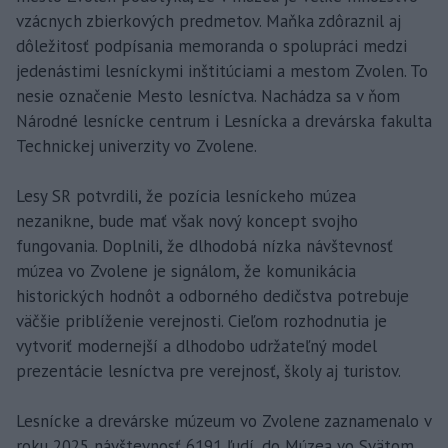
vzácnych zbierkových predmetov. Maňka zdôraznil aj
dôležitosť podpísania memoranda o spolupráci medzi
jedenástimi lesníckymi inštitúciami a mestom Zvolen. To
nesie označenie Mesto lesníctva. Nachádza sa v ňom
Národné lesnícke centrum i Lesnícka a drevárska fakulta
Technickej univerzity vo Zvolene.
Lesy SR potvrdili, že pozícia lesníckeho múzea
nezanikne, bude mať však nový koncept svojho
fungovania. Doplnili, že dlhodobá nízka návštevnosť
múzea vo Zvolene je signálom, že komunikácia
historických hodnôt a odborného dedičstva potrebuje
väčšie priblíženie verejnosti. Cieľom rozhodnutia je
vytvoriť modernejší a dlhodobo udržateľný model
prezentácie lesníctva pre verejnosť, školy aj turistov.
Lesnícke a drevárske múzeum vo Zvolene zaznamenalo v
roku 2025 návštevnosť 6191 ľudí, do Múzea vo Svätom