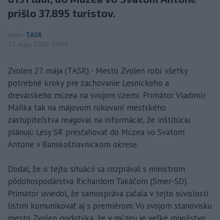
prišlo 37.895 turistov.
Autor
TASR
27. mája 2026 14:05
Zvolen 27. mája (TASR) - Mesto Zvolen robí všetky
potrebné kroky pre zachovanie Lesníckeho a
drevárskeho múzea na svojom území. Primátor Vladimír
Maňka tak na májovom rokovaní mestského
zastupiteľstva reagoval na informácie, že inštitúciu
plánujú Lesy SR presťahovať do Múzea vo Svätom
Antone v Banskoštiavnickom okrese.
Dodal, že o tejto situácii sa rozprával s ministrom
pôdohospodárstva Richardom Takáčom (Smer-SD).
Primátor uviedol, že samospráva začala v tejto súvislosti
listmi komunikovať aj s premiérom. Vo svojom stanovisku
mesto Zvolen podotýka, že v múzeu je veľké množstvo