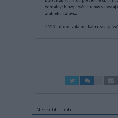
Dôležitou súčasťou prevencie sú aj ná
dentálnych hygieničiek u nás vzrastajú
orálneho zdravia.
TASR informovala mediálna zástupkyňa
Neprehliadnite