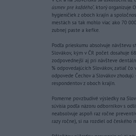
úsmev pre každého“,
ktorý organizuje O
hygieničiek z oboch krajín a spoločno
mestách sa tak mohlo viac ako 70 000 
zubnej paste a kefke.
Podľa prieskumu absolvuje návštevu 
Slovákov, kým v ČR počet dosahuje 68
zodpovednejší aj pri návšteve dentálne
% odpovedajúcich Slovákov, zatiaľ čo v
odpovede Čechov a Slovákov zhodujú –
respondentov z oboch krajín.
Pomerne povzbudivé výsledky na Slove
súvisia podľa názoru odborníkov s odli
neabsolvuje aspoň raz ročne preventí
razy ročne), si na rozdiel od českého 