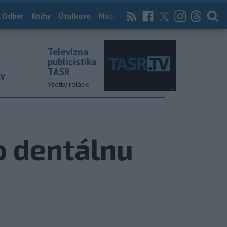
 Odber
Knihy
Útulkovo
Magazín
News Now
Archív
TASR
Televízna
publicistika
TASR
ky
Všetky relácie
o dentálnu