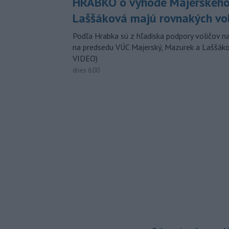
HRABKO o výhode Majerského
Laššáková majú rovnakých vo
Podľa Hrabka sú z hľadiska podpory voličov na
na predsedu VÚC Majerský, Mazurek a Laššák
VIDEO)
dnes 6:00