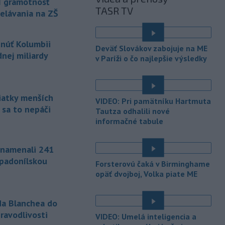
I gramotnosť
sobotu schválil Todda Blanchea
TASR TV
ako ministra
spravodlivosti. Blanche
elávania na ZŠ
bol poverený vedením tohto rezortu
od apríla, keď americký prezident
tnúť Kolumbii
Donald Trump odvolal z funkcie Pam
Deväť Slovákov zabojuje na ME
Bondiovú.
nej miliardy
v Paríži o čo najlepšie výsledky
-
Americké ministerstvo
10:00
zahraničných vecí v piatok
oznámilo, že vláda
prezidenta
siatky menších
VIDEO: Pri pamätníku Hartmuta
Donalda Trumpa plánuje Kolumbii
 sa to nepáči
Tautza odhalili nové
poskytnúť miliardu dolárov na pomoc
informačné tabule
v oblasti bezpečnosti.
-
Slovenským firmám naďalej
09:40
znamenali 241
chýbajú pracovníci s konkrétnymi
ápadonílskou
Forsterovú čaká v Birminghame
zručnosťami
pričom digitalizácia,
opäť dvojboj, Volka piate ME
automatizácia a AI menia obsah
tradičných pozícií a vytvárajú nové
profesie. Účinným riešením na
da Blanchea do
prepojenie potrieb trhu práce s
ravodlivosti
VIDEO: Umelá inteligencia a
pracovnou silou môže byť