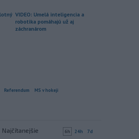
lotný
VIDEO: Umelá inteligencia a
robotika pomáhajú už aj
záchranárom
Referendum
MS v hokeji
Najčítanejšie
6h
24h
7d