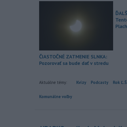
ĎALŠ
Tent
Plach
ČIASTOČNÉ ZATMENIE SLNKA:
Pozorovať sa bude dať v stredu
Aktuálne témy:
Kvízy
Podcasty
Rok Ľ.Š
Komunálne voľby