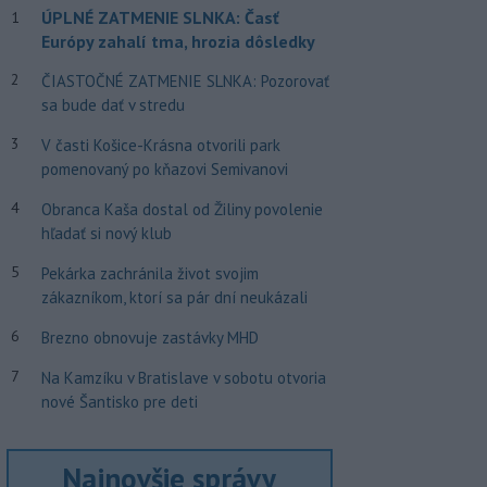
ÚPLNÉ ZATMENIE SLNKA: Časť
1
Európy zahalí tma, hrozia dôsledky
2
ČIASTOČNÉ ZATMENIE SLNKA: Pozorovať
sa bude dať v stredu
3
V časti Košice-Krásna otvorili park
pomenovaný po kňazovi Semivanovi
4
Obranca Kaša dostal od Žiliny povolenie
hľadať si nový klub
5
Pekárka zachránila život svojim
zákazníkom, ktorí sa pár dní neukázali
6
Brezno obnovuje zastávky MHD
7
Na Kamzíku v Bratislave v sobotu otvoria
nové Šantisko pre deti
Najnovšie správy