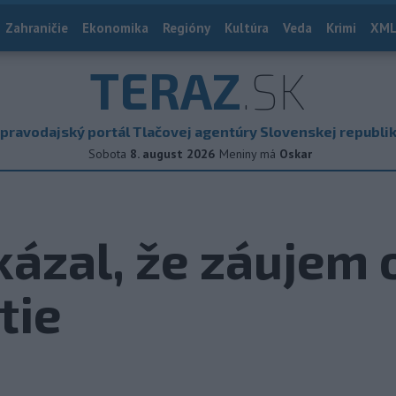
Zahraničie
Ekonomika
Regióny
Kultúra
Veda
Krimi
XML
TERAZ
.SK
pravodajský portál Tlačovej agentúry Slovenskej republi
Sobota
8. august 2026
Meniny má
Oskar
ázal, že záujem 
tie