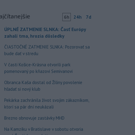
ajčítanejšie
6h
24h
7d
ÚPLNÉ ZATMENIE SLNKA: Časť Európy
zahalí tma, hrozia dôsledky
ČIASTOČNÉ ZATMENIE SLNKA: Pozorovať sa
bude dať v stredu
V časti Košice-Krásna otvorili park
pomenovaný po kňazovi Semivanovi
Obranca Kaša dostal od Žiliny povolenie
hľadať si nový klub
Pekárka zachránila život svojim zákazníkom,
ktorí sa pár dní neukázali
Brezno obnovuje zastávky MHD
Na Kamzíku v Bratislave v sobotu otvoria