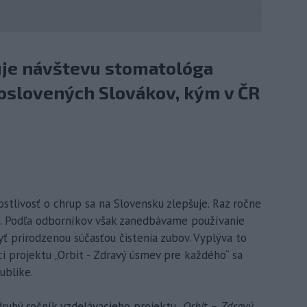
uje návštevu stomatológa
 oslovených Slovákov, kým v ČR
ostlivosť o chrup sa na Slovensku zlepšuje. Raz ročne
s. Podľa odborníkov však zanedbávame používanie
 prirodzenou súčasťou čistenia zubov. Vyplýva to
ci projektu „Orbit - Zdravý úsmev pre každého“ sa
ublike.
druhý ročník vzdelávacieho projektu
„Orbit – Zdravý