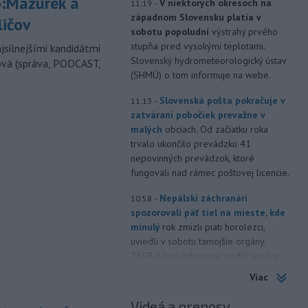
:Mazurek a
-
V niektorých okresoch na
11:19
západnom Slovensku platia v
ličov
sobotu popoludní
výstrahy prvého
stupňa pred vysokými teplotami.
jsilnejšími kandidátmi
Slovenský hydrometeorologický ústav
ová (správa, PODCAST,
(SHMÚ) o tom informuje na webe.
-
Slovenská pošta pokračuje v
11:13
zatváraní pobočiek prevažne v
malých
obciach. Od začiatku roka
trvalo ukončilo prevádzku 41
nepovinných prevádzok, ktoré
fungovali nad rámec poštovej licencie.
-
Nepálski záchranári
10:58
spozorovali päť tiel na mieste, kde
minulý
rok zmizli piati horolezci,
uviedli v sobotu tamojšie orgány.
TASR o tom informuje podľa správy
agentúry Reuters.
Viac
-
Senát Spojených štátov v
10:47
Videá a prenosy