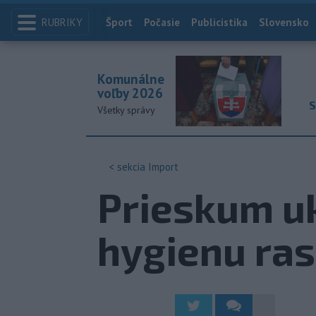
RUBRIKY
Index
Šport
Počasie
Publicistika
Slovensko
Komunálne
voľby 2026
S
Všetky správy
< sekcia
Import
Prieskum uk
hygienu ras