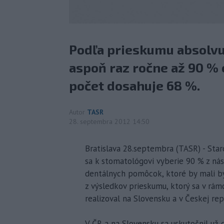
Podľa prieskumu absolv
aspoň raz ročne až 90 %
počet dosahuje 68 %.
Autor
TASR
28. septembra 2012 14:50
Bratislava 28.septembra (TASR) - Star
sa k stomatológovi vyberie 90 % z ná
dentálnych pomôcok, ktoré by mali byť
z výsledkov prieskumu, ktorý sa v rám
realizoval na Slovensku a v Českej rep
V ČR a na Slovensku sa uskutočnil už 