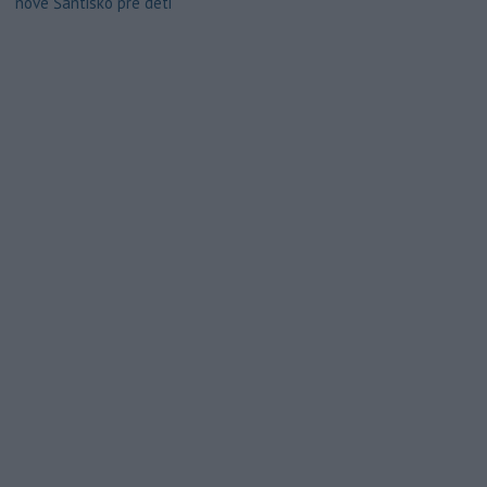
nové Šantisko pre deti