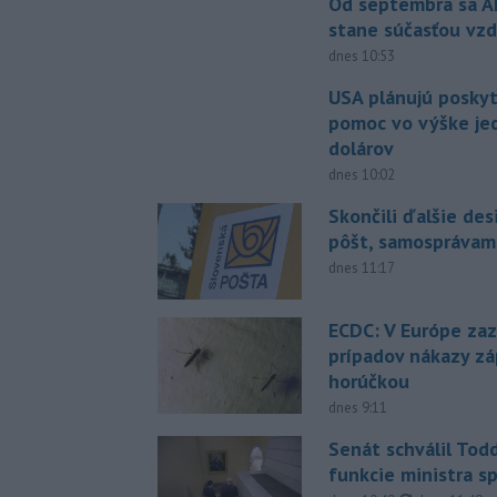
Od septembra sa A
stane súčasťou vzd
dnes 10:53
USA plánujú posky
pomoc vo výške jed
dolárov
dnes 10:02
Skončili ďalšie de
pôšt, samosprávam
dnes 11:17
ECDC: V Európe za
prípadov nákazy z
horúčkou
dnes 9:11
Senát schválil Tod
funkcie ministra sp