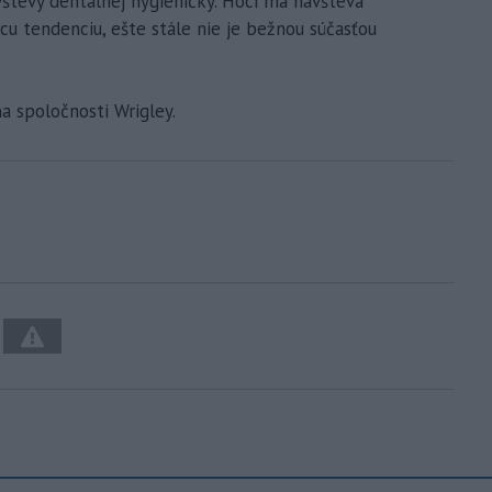
vštevy dentálnej hygieničky. Hoci má návšteva
cu tendenciu, ešte stále nie je bežnou súčasťou
 spoločnosti Wrigley.