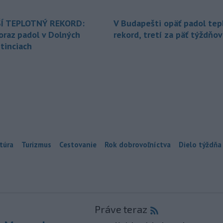
Í TEPLOTNÝ REKORD:
V Budapešti opäť padol tep
oraz padol v Dolných
rekord, tretí za päť týždňov
tinciach
túra
Turizmus
Cestovanie
Rok dobrovoľníctva
Dielo týždňa
Práve teraz