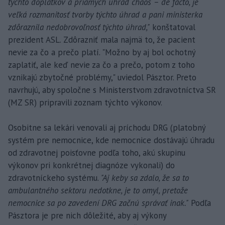
týchto doplatkov a priamych úhrad chaos – de facto, je
veľká rozmanitosť tvorby týchto úhrad a pani ministerka
zdôraznila nedobrovoľnosť týchto úhrad,"
konštatoval
prezident ASL. Zdôrazniť mala najmä to, že pacient
nevie za čo a prečo platí. "Možno by aj bol ochotný
zaplatiť, ale keď nevie za čo a prečo, potom z toho
vznikajú zbytočné problémy," uviedol Pásztor. Preto
navrhujú, aby spoločne s Ministerstvom zdravotníctva SR
(MZ SR) pripravili zoznam týchto výkonov.
Osobitne sa lekári venovali aj príchodu DRG (platobný
systém pre nemocnice, kde nemocnice dostávajú úhradu
od zdravotnej poisťovne podľa toho, akú skupinu
výkonov pri konkrétnej diagnóze vykonali) do
zdravotníckeho systému.
"Aj keby sa zdalo, že sa to
ambulantného sektoru nedotkne, je to omyl, pretože
nemocnice sa po zavedení DRG začnú správať inak."
Podľa
Pásztora je pre nich dôležité, aby aj výkony