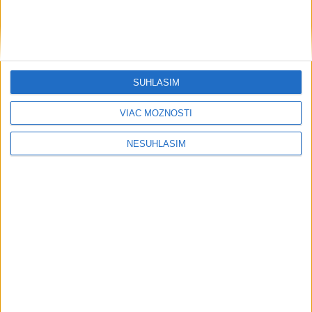
včera 21:54
Po erupcii sopky Etna obnovilo letisko v Catanii prílety
SÚHLASÍM
USA odsúdili aktivity Pekingu v Juhočínskom mori
VIAC MOŽNOSTÍ
DRÁMA V PARLAMENTE: Poslankyňa hádzala do premiéra
NESÚHLASÍM
vajíčka
Ekonomika
Informačné modelovanie stavieb
mení spôsob navrhovania aj stavania
včera 19:18
Vysoké Tatry zaviedli systém evidencie hostí prepojený s
Tatry Card