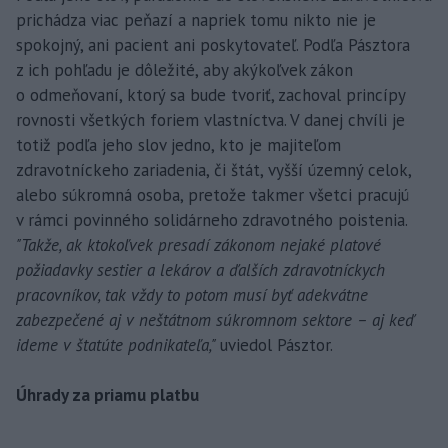
prichádza viac peňazí a napriek tomu nikto nie je
spokojný, ani pacient ani poskytovateľ. Podľa Pásztora
z ich pohľadu je dôležité, aby akýkoľvek zákon
o odmeňovaní, ktorý sa bude tvoriť, zachoval princípy
rovnosti všetkých foriem vlastníctva. V danej chvíli je
totiž podľa jeho slov jedno, kto je majiteľom
zdravotníckeho zariadenia, či štát, vyšší územný celok,
alebo súkromná osoba, pretože takmer všetci pracujú
v rámci povinného solidárneho zdravotného poistenia.
"Takže, ak ktokoľvek presadí zákonom nejaké platové
požiadavky sestier a lekárov a ďalších zdravotníckych
pracovníkov, tak vždy to potom musí byť adekvátne
zabezpečené aj v neštátnom súkromnom sektore – aj keď
ideme v štatúte podnikateľa,"
uviedol Pásztor.
Úhrady za priamu platbu