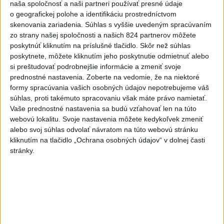
naša spoločnosť a naši partneri používať presné údaje
VEĽKÁ PREDPOVEĎ POČASIA:
o geografickej polohe a identifikáciu prostredníctvom
skenovania zariadenia. Súhlas s vyššie uvedeným spracúvaním
Extrémne horúčavy ustúpili. Alebo
zo strany našej spoločnosti a našich 824 partnerov môžete
žeby nie?
poskytnúť kliknutím na príslušné tlačidlo. Skôr než súhlas
poskytnete, môžete kliknutím jeho poskytnutie odmietnuť alebo
HRABKO o výhode
si preštudovať podrobnejšie informácie a zmeniť svoje
Majerského:Mazurek a Laššáková majú
prednostné nastavenia.
Zoberte na vedomie, že na niektoré
rovnakých voličov
formy spracúvania vašich osobných údajov nepotrebujeme váš
súhlas, proti takémuto spracovaniu však máte právo namietať.
ČIASTOČNÉ ZATMENIE SLNKA:
Vaše prednostné nastavenia sa budú vzťahovať len na túto
Pozorovať sa bude dať v stredu
webovú lokalitu. Svoje nastavenia môžete kedykoľvek zmeniť
alebo svoj súhlas odvolať návratom na túto webovú stránku
kliknutím na tlačidlo „Ochrana osobných údajov“ v dolnej časti
ĎALŠÍ TEPLOTNÝ REKORD: Tentoraz
stránky.
padol v Dolných Plachtinciach
Aktuálne témy:
Kvízy
Podcasty
Rok Ľ.Štúra
Turizmus
Cestovanie
Rok dobrovoľníctva