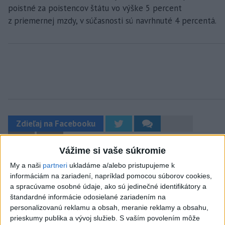
poistné za poistencov štátu vo výške 5 percent
z priemernej mzdy, v súčasnosti sú navrhnuté 4 percentá.
Zdieľaj na Facebooku
Vážime si vaše súkromie
My a naši
partneri
ukladáme a/alebo pristupujeme k
informáciám na zariadení, napríklad pomocou súborov cookies,
a spracúvame osobné údaje, ako sú jedinečné identifikátory a
štandardné informácie odosielané zariadením na
personalizovanú reklamu a obsah, meranie reklamy a obsahu,
Neprehliadnite
prieskumy publika a vývoj služieb.
S vaším povolením môže