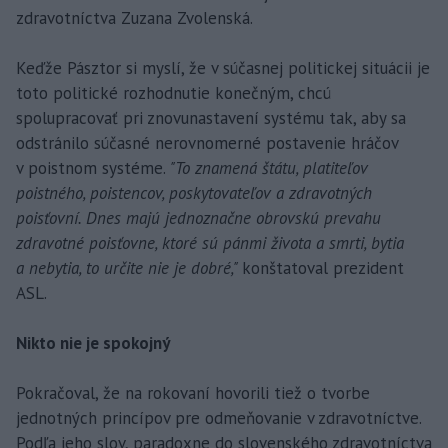
zdravotníctva Zuzana Zvolenská.
Keďže Pásztor si myslí, že v súčasnej politickej situácii je
toto politické rozhodnutie konečným, chcú
spolupracovať pri znovunastavení systému tak, aby sa
odstránilo súčasné nerovnomerné postavenie hráčov
v poistnom systéme.
"To znamená štátu, platiteľov
poistného, poistencov, poskytovateľov a zdravotných
poisťovní. Dnes majú jednoznačne obrovskú prevahu
zdravotné poisťovne, ktoré sú pánmi života a smrti, bytia
a nebytia, to určite nie je dobré,"
konštatoval prezident
ASL.
Nikto nie je spokojný
Pokračoval, že na rokovaní hovorili tiež o tvorbe
jednotných princípov pre odmeňovanie v zdravotníctve.
Podľa jeho slov, paradoxne do slovenského zdravotníctva