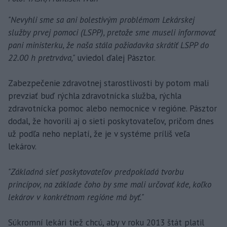
"Nevyhli sme sa ani bolestivým problémom Lekárskej
služby prvej pomoci (LSPP), pretože sme museli informovať
pani ministerku, že naša stála požiadavka skrátiť LSPP do
22.00 h pretrváva,"
uviedol ďalej Pásztor.
Zabezpečenie zdravotnej starostlivosti by potom mali
prevziať buď rýchla zdravotnícka služba, rýchla
zdravotnícka pomoc alebo nemocnice v regióne. Pásztor
dodal, že hovorili aj o sieti poskytovateľov, pričom dnes
už podľa neho neplatí, že je v systéme príliš veľa
lekárov.
"Základná sieť poskytovateľov predpokladá tvorbu
princípov, na základe čoho by sme mali určovať kde, koľko
lekárov v konkrétnom regióne má byť."
Súkromní lekári tiež chcú, aby v roku 2013 štát platil