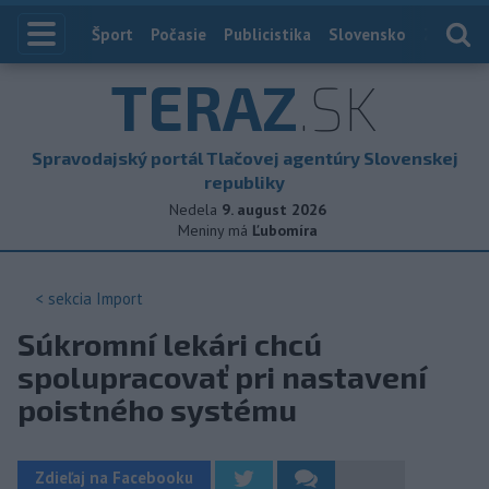
Index
Šport
Počasie
Publicistika
Slovensko
Zahranič
TERAZ
.SK
Spravodajský portál Tlačovej agentúry Slovenskej
republiky
Nedela
9. august 2026
Meniny má
Ľubomíra
< sekcia
Import
Súkromní lekári chcú
spolupracovať pri nastavení
poistného systému
Zdieľaj na Facebooku