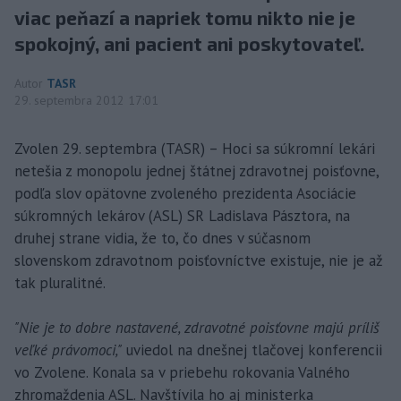
viac peňazí a napriek tomu nikto nie je
spokojný, ani pacient ani poskytovateľ.
Autor
TASR
29. septembra 2012 17:01
Zvolen 29. septembra (TASR) – Hoci sa súkromní lekári
netešia z monopolu jednej štátnej zdravotnej poisťovne,
podľa slov opätovne zvoleného prezidenta Asociácie
súkromných lekárov (ASL) SR Ladislava Pásztora, na
druhej strane vidia, že to, čo dnes v súčasnom
slovenskom zdravotnom poisťovníctve existuje, nie je až
tak pluralitné.
"Nie je to dobre nastavené, zdravotné poisťovne majú príliš
veľké právomoci,"
uviedol na dnešnej tlačovej konferencii
vo Zvolene. Konala sa v priebehu rokovania Valného
zhromaždenia ASL. Navštívila ho aj ministerka