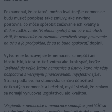
Poznamenal, že ostatné, možno kvalitnejšie nemocnice
budú musieť podpísať také zmluvy, aké navrhne
poisťovňa, čo môže spôsobiť znižovanie ich kvality a
ďalšie zadlžovanie.
"Protimonopolný úrad už v minulosti
zistil, že nemocnice zo zoznamu zneužívali svoje postavenie
na trhu a je predpoklad, že sa to bude opakovať,"
doplnil.
Vytvorenie koncovej siete nemocníc sa nepáči ani
Mostu-Híd, ktorá to tiež vníma ako krok späť, keďže
"zvýhodňuje veľké štátne nemocnice a ústavy, ktoré nie vždy
hospodária s verejnými financovaniami najefektívnejšie"
.
Strana podľa svojho stanoviska uznáva dôležitosť
dotknutých nemocníc a liečební, myslí si však, že zmluvy
sa nemajú vynucovať legislatívou ale kvalitou.
"Regionálne nemocnice a nemocnice spadajúce pod VÚC sa
tak dostanú do nevýhody, nakoľko budú až druhé v poradí,