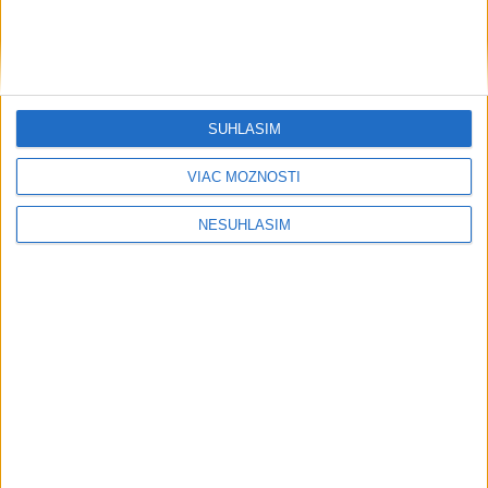
....
SÚHLASÍM
VIAC MOŽNOSTÍ
....
NESÚHLASÍM