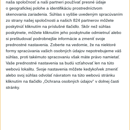
deň útokom v hybridnej vojne
naša spoločnosť a naši partneri používať presné údaje
o geografickej polohe a identifikáciu prostredníctvom
dnes 14:30
skenovania zariadenia. Súhlas s vyššie uvedeným spracúvaním
zo strany našej spoločnosti a našich 824 partnerov môžete
Slováci prehrali duel o bronz,
poskytnúť kliknutím na príslušné tlačidlo. Skôr než súhlas
Štolc: Hodnotí sa to ťažko
poskytnete, môžete kliknutím jeho poskytnutie odmietnuť alebo
dnes 10:18
si preštudovať podrobnejšie informácie a zmeniť svoje
prednostné nastavenia.
Zoberte na vedomie, že na niektoré
Práve teraz
formy spracúvania vašich osobných údajov nepotrebujeme váš
súhlas, proti takémuto spracovaniu však máte právo namietať.
-
Pápež Lev XIV. v nedeľu vyzval na vytvorenie
14:30
Vaše prednostné nastavenia sa budú vzťahovať len na túto
humanitárnych
koridorov pre civilistov zasiahnutých vojnou v
webovú lokalitu. Svoje nastavenia môžete kedykoľvek zmeniť
Sudáne, v ktorej zahynuli desaťtisíce ľudí a milióny sú vysídlené.
alebo svoj súhlas odvolať návratom na túto webovú stránku
kliknutím na tlačidlo „Ochrana osobných údajov“ v dolnej časti
Viac
stránky.
Videá a prenosy TASR TV
Deväť Slovákov zabojuje na ME v Paríži
o čo najlepšie výsledky