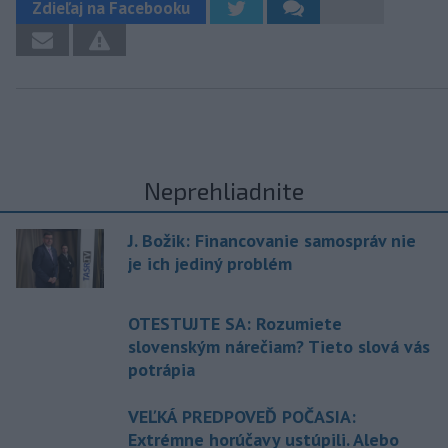
Zdieľaj na Facebooku
Neprehliadnite
J. Božik: Financovanie samospráv nie
je ich jediný problém
OTESTUJTE SA: Rozumiete
slovenským nárečiam? Tieto slová vás
potrápia
VEĽKÁ PREDPOVEĎ POČASIA:
Extrémne horúčavy ustúpili. Alebo