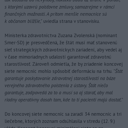
s ktorými uzavrú poisťovne zmluvy, samozrejme v rámci
finančných možností. A pritom menšie nemocnice sú
k občanom bližšie,"
uviedla strana v stanovisku.
Ministerka zdravotníctva Zuzana Zvolenská (nominant
Smer-SD) je presvedčená, že štát musí mať stanovenú
sieť strategických zdravotníckych zariadení, aby vedel aj
v čase mimoriadnych udalostí garantovať zdravotnú
starostlivosť. Zároveň odmietla, že by zriadenie koncovej
siete nemocníc mohlo spôsobiť deformáciu na trhu.
"Štát
garantuje poskytovanie zdravotnej starostlivosti na báze
verejného zdravotného poistenia z ústavy. Štát niečo
garantuje, zodpovedá za to a musí sa aj starať, aby mal
riadny operatívny dosah tam, kde to tí pacienti majú dostať."
Do koncovej siete nemocníc sa zaradí 34 nemocníc a tri
liečebne, ktorých zoznam odsúhlasila v stredu (12. 9.)