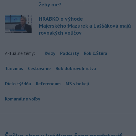
žeby nie?
HRABKO o výhode
Majerského:Mazurek a Laššáková majú
rovnakých voličov
Aktuálne témy:
Kvízy
Podcasty
Rok Ľ.Štúra
Turizmus
Cestovanie
Rok dobrovoľníctva
Dielo týždňa
Referendum
MS v hokeji
Komunálne voľby
Šaško chce v krátkom čase predstaviť