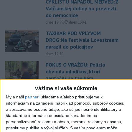
CYKLISTU NAPADOL MEDVEĎ:Z
Valčianskej doliny ho previezli
do nemocnice
aktualizované
dnes 12:59
,
dnes 13:41
TAXIKÁR POD VPLYVOM
DROG:Na festivale Lovestream
narazil do policajtov
dnes 12:30
POKUS O VRAŽDU: Polícia
obvinila mladíkov, ktorí
zaútočili na taxikára
dnes 11:40
Vážime si vaše súkromie
NEBEZPEČNÁ POTÝČKA: Po
My a naši
partneri
ukladáme a/alebo pristupujeme k
bodnutí neznámym predmetom
informáciám na zariadení, napríklad pomocou súborov cookies,
skončil v nemocnici
a spracúvame osobné údaje, ako sú jedinečné identifikátory a
štandardné informácie odosielané zariadením na
dnes 12:10
personalizovanú reklamu a obsah, meranie reklamy a obsahu,
Dobrindt: Nemecko čelí každý
prieskumy publika a vývoj služieb.
S vaším povolením môže