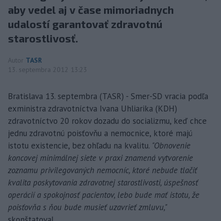
aby vedel aj v čase mimoriadnych
udalostí garantovať zdravotnú
starostlivosť.
Autor
TASR
13. septembra 2012 13:23
Bratislava 13. septembra (TASR) - Smer-SD vracia podľa
exministra zdravotníctva Ivana Uhliarika (KDH)
zdravotníctvo 20 rokov dozadu do socializmu, keď chce
jednu zdravotnú poisťovňu a nemocnice, ktoré majú
istotu existencie, bez ohľadu na kvalitu.
"Obnovenie
koncovej minimálnej siete v praxi znamená vytvorenie
zoznamu privilegovaných nemocníc, ktoré nebude tlačiť
kvalita poskytovania zdravotnej starostlivosti, úspešnosť
operácií a spokojnosť pacientov, lebo bude mať istotu, že
poisťovňa s ňou bude musieť uzavrieť zmluvu,"
skonštatoval.