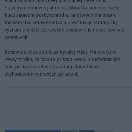
vláda. Koncept koncovej minimálnej siete sa na
Slovensku obnoví opäť od októbra. Do koncovej siete
budú zaradení poskytovatelia, na ktorých má dosah
ministerstvo zdravotníctva a predstavujú strategický
význam pre štát. Zdravotné poisťovne ich budú povinné
zazmluvniť.
Koncová sieť sa zrušila za bývalej vlády. Ministerstvo
vtedy tvrdilo, že takýto prístup viedol k deformáciám
trhu poskytovateľov zdravotnej starostlivosti
zvýhodnením vybraných zariadení.