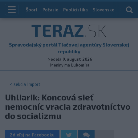
Index
Šport
Počasie
Publicistika
Slovensko
Zahranič
TERAZ
.SK
Spravodajský portál Tlačovej agentúry Slovenskej
republiky
Nedela
9. august 2026
Meniny má
Ľubomíra
< sekcia
Import
Uhliarik: Koncová sieť
nemocníc vracia zdravotníctvo
do socializmu
Zdieľaj na Facebooku