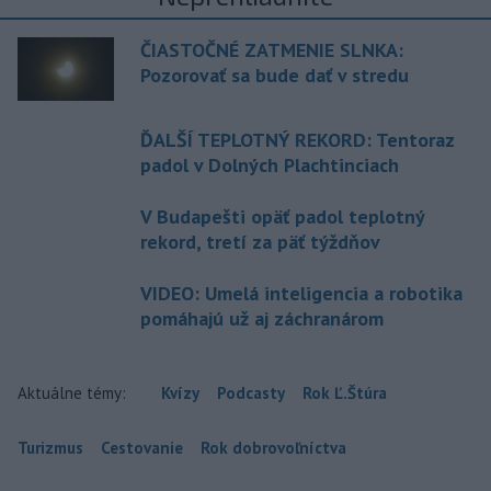
ČIASTOČNÉ ZATMENIE SLNKA:
Pozorovať sa bude dať v stredu
ĎALŠÍ TEPLOTNÝ REKORD: Tentoraz
padol v Dolných Plachtinciach
V Budapešti opäť padol teplotný
rekord, tretí za päť týždňov
VIDEO: Umelá inteligencia a robotika
pomáhajú už aj záchranárom
Aktuálne témy:
Kvízy
Podcasty
Rok Ľ.Štúra
Turizmus
Cestovanie
Rok dobrovoľníctva