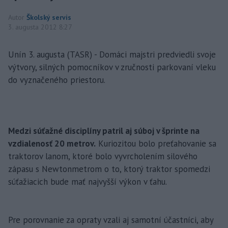
Autor
Školský servis
3. augusta 2012 8:27
Unín 3. augusta (TASR) - Domáci majstri predviedli svoje
výtvory, silných pomocníkov v zručnosti parkovaní vleku
do vyznačeného priestoru.
Medzi súťažné disciplíny patril aj súboj v šprinte na
vzdialenosť 20 metrov.
Kuriozitou bolo preťahovanie sa
traktorov lanom, ktoré bolo vyvrcholením silového
zápasu s Newtonmetrom o to, ktorý traktor spomedzi
súťažiacich bude mať najvyšší výkon v ťahu.
Pre porovnanie za opraty vzali aj samotní účastníci, aby