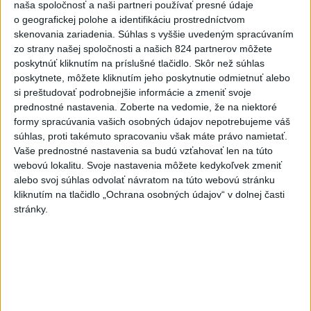
naša spoločnosť a naši partneri používať presné údaje
USA plánujú poskytnúť Kolumbii
o geografickej polohe a identifikáciu prostredníctvom
pomoc vo výške jednej miliardy
skenovania zariadenia. Súhlas s vyššie uvedeným spracúvaním
dolárov
zo strany našej spoločnosti a našich 824 partnerov môžete
dnes 10:02
poskytnúť kliknutím na príslušné tlačidlo. Skôr než súhlas
poskytnete, môžete kliknutím jeho poskytnutie odmietnuť alebo
Skončili ďalšie desiatky
si preštudovať podrobnejšie informácie a zmeniť svoje
menších pôšt, samosprávam sa
prednostné nastavenia.
Zoberte na vedomie, že na niektoré
to nepáči
formy spracúvania vašich osobných údajov nepotrebujeme váš
súhlas, proti takémuto spracovaniu však máte právo namietať.
dnes 11:17
Vaše prednostné nastavenia sa budú vzťahovať len na túto
ECDC: V Európe zaznamenali
webovú lokalitu. Svoje nastavenia môžete kedykoľvek zmeniť
241 prípadov nákazy
alebo svoj súhlas odvolať návratom na túto webovú stránku
západonílskou horúčkou
kliknutím na tlačidlo „Ochrana osobných údajov“ v dolnej časti
stránky.
dnes 9:11
Senát schválil Todda Blanchea
do funkcie ministra
spravodlivosti
aktualizované
dnes 10:49
,
dnes 11:49
Firmám chýbajú kvalifikovaní