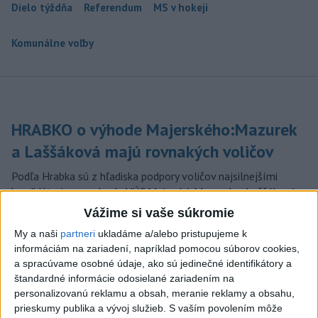
Dielo týždňa
Referendum
MS v hokeji
Komunálne voľby
HRABKO o výhode Majerského:Mazurek
a Laššáková majú rovnakých voličov
Podľa Hrabka sú z hľadiska podpory voličov najsilnejšími
kandidátmi na predsedu VÚC Majerský, Mazurek a Laššáková
(správa, PODCAST, VIDEO)
Vážime si vaše súkromie
dnes 6:00
My a naši
partneri
ukladáme a/alebo pristupujeme k
informáciám na zariadení, napríklad pomocou súborov cookies,
Od septembra sa AI gramotnosť
a spracúvame osobné údaje, ako sú jedinečné identifikátory a
stane súčasťou vzdelávania na
štandardné informácie odosielané zariadením na
ZŠ
personalizovanú reklamu a obsah, meranie reklamy a obsahu,
dnes 10:53
prieskumy publika a vývoj služieb.
S vaším povolením môže