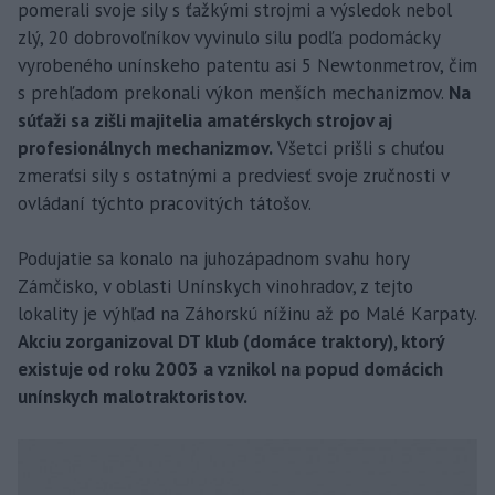
pomerali svoje sily s ťažkými strojmi a výsledok nebol
zlý, 20 dobrovoľníkov vyvinulo silu podľa podomácky
vyrobeného unínskeho patentu asi 5 Newtonmetrov, čim
s prehľadom prekonali výkon menších mechanizmov.
Na
súťaži sa zišli majitelia amatérskych strojov aj
profesionálnych mechanizmov.
Všetci prišli s chuťou
zmeraťsi sily s ostatnými a predviesť svoje zručnosti v
ovládaní týchto pracovitých tátošov.
Podujatie sa konalo na juhozápadnom svahu hory
Zámčisko, v oblasti Unínskych vinohradov, z tejto
lokality je výhľad na Záhorskú nížinu až po Malé Karpaty.
Akciu zorganizoval DT klub (domáce traktory), ktorý
existuje od roku 2003 a vznikol na popud domácich
unínskych malotraktoristov.