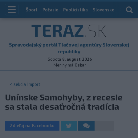
Index
Šport
Počasie
Publicistika
Slovensko
Zahranič
TERAZ
.SK
Spravodajský portál Tlačovej agentúry Slovenskej
republiky
Sobota
8. august 2026
Meniny má
Oskar
< sekcia
Import
Unínske Samohyby, z recesie
sa stala desaťročná tradícia
Zdieľaj na Facebooku