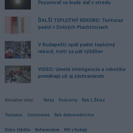
Pozorovať sa bude dať v stredu
ĎALŠÍ TEPLOTNÝ REKORD: Tentoraz
padol v Dolných Plachtinciach
V Budapešti opäť padol teplotný
rekord, tretí za päť týždňov
VIDEO: Umelá inteligencia a robotika
pomáhajú už aj záchranárom
Aktuálne témy:
Kvízy
Podcasty
Rok Ľ.Štúra
Turizmus
Cestovanie
Rok dobrovoľníctva
Dielo týždňa
Referendum
MS v hokeji