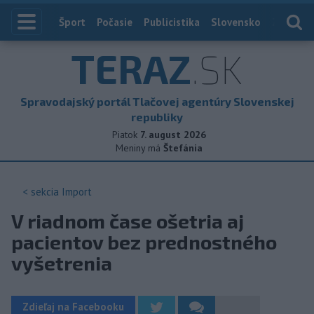
Index
Šport
Počasie
Publicistika
Slovensko
Zahranič
TERAZ
.SK
Spravodajský portál Tlačovej agentúry Slovenskej
republiky
Piatok
7. august 2026
Meniny má
Štefánia
< sekcia
Import
V riadnom čase ošetria aj
pacientov bez prednostného
vyšetrenia
Zdieľaj na Facebooku