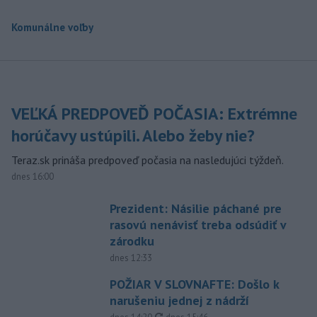
Komunálne voľby
VEĽKÁ PREDPOVEĎ POČASIA: Extrémne
horúčavy ustúpili. Alebo žeby nie?
Teraz.sk prináša predpoveď počasia na nasledujúci týždeň.
dnes 16:00
Prezident: Násilie páchané pre
rasovú nenávisť treba odsúdiť v
zárodku
dnes 12:33
POŽIAR V SLOVNAFTE: Došlo k
narušeniu jednej z nádrží
aktualizované