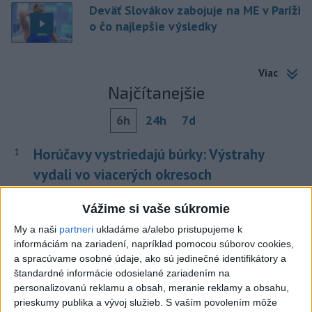
Deväť Slovákov zabojuje na ME v Paríži
o čo najlepšie výsledky
Viac
Najčítanejšie
6h
24h
7d
Horúčavy vystriedajú búrky: Výstrahy
1
vydali vo viacerých okresoch
2
POŽIAR V SLOVNAFTE: Došlo k narušeniu jednej z nádrží
Vážime si vaše súkromie
3
POŽIAR PRI BRATISLAVE: Plamene pohltili skládku
My a naši
partneri
ukladáme a/alebo pristupujeme k
informáciám na zariadení, napríklad pomocou súborov cookies,
odpadu
a spracúvame osobné údaje, ako sú jedinečné identifikátory a
4
ČIASTOČNÉ ZATMENIE SLNKA: Pozorovať sa bude dať v
štandardné informácie odosielané zariadením na
personalizovanú reklamu a obsah, meranie reklamy a obsahu,
stredu
prieskumy publika a vývoj služieb.
S vaším povolením môže