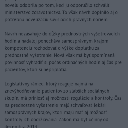
novelu odobrila po tom, keď ju odporučilo schváliť
ministerstvo zdravotníctva. To však návrh doplnilo aj o
potrebnú novelizáciu súvisiacich právnych noriem.
Návrh nezasahuje do dĺžky prednostných vyšetrovacích
hodín a naďalej ponecháva samosprávnym krajom
kompetenciu rozhodovať o výške doplatku za
prednostné vyšetrenie. Nová však má byť spomínaná
povinnosť vyhradiť si počas ordinačných hodín aj čas pre
pacientov, ktorí si nepriplatia.
Legislatívny rámec, ktorý reaguje najmä na
znevýhodňovanie pacientov zo slabších sociálnych
skupín, má priniesť aj možnosti regulácie a kontroly. Čas
na prednostné vyšetrenie majú schvaľovať lekári
samosprávnych krajov, ktorí majú mať aj možnosť
kontroly ich dodržiavania. Zákon má byť účinný od
decembra 2013.