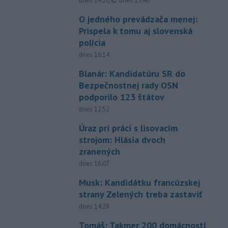
dnes 14:20
,
dnes 15:46
O jedného prevádzača menej:
Prispela k tomu aj slovenská
polícia
dnes 16:14
Blanár: Kandidatúru SR do
Bezpečnostnej rady OSN
podporilo 123 štátov
dnes 12:52
Úraz pri práci s lisovacím
strojom: Hlásia dvoch
zranených
dnes 16:07
Musk: Kandidátku francúzskej
strany Zelených treba zastaviť
dnes 14:28
Tomáš: Takmer 200 domácností