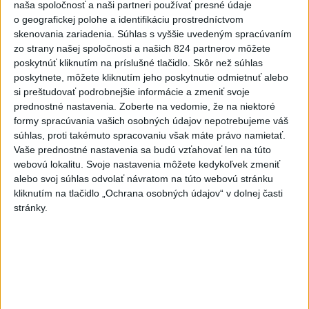
5
ÚPLNÉ ZATMENIE SLNKA: Časť Európy zahalí tma,
naša spoločnosť a naši partneri používať presné údaje
o geografickej polohe a identifikáciu prostredníctvom
hrozia dôsledky
skenovania zariadenia. Súhlas s vyššie uvedeným spracúvaním
6
Kruhová križovatka v Poprade v smere z Hozelca bude
zo strany našej spoločnosti a našich 824 partnerov môžete
poskytnúť kliknutím na príslušné tlačidlo. Skôr než súhlas
hotová budúci rok
poskytnete, môžete kliknutím jeho poskytnutie odmietnuť alebo
7
TRAGÉDIA NA DUNAJI: Muž sa išiel okúpať, z vody viac
si preštudovať podrobnejšie informácie a zmeniť svoje
prednostné nastavenia.
Zoberte na vedomie, že na niektoré
nevyšiel
formy spracúvania vašich osobných údajov nepotrebujeme váš
súhlas, proti takémuto spracovaniu však máte právo namietať.
Najnovšie správy na Teraz.sk
Vaše prednostné nastavenia sa budú vzťahovať len na túto
webovú lokalitu. Svoje nastavenia môžete kedykoľvek zmeniť
Vyhlásenia
alebo svoj súhlas odvolať návratom na túto webovú stránku
kliknutím na tlačidlo „Ochrana osobných údajov“ v dolnej časti
Priame prenosy z Národnej rady SR
stránky.
Politika na sociálnych sieťach
Zobraziť viac
Info