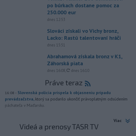
po búrkach dostane pomoc za
250.000 eur
dnes 12:53
Slováci získali vo Vichy bronz,
Lacko: Rastú talentovaní hráči
dnes 15:51
Abrahamová získala bronz v K1,
Záhorská piata
aktualizované
dnes 16:08
,
dnes 16:10
Práve teraz
-
Slovenská polícia prispela k objasneniu prípadu
16:08
prevádzačstva,
ktorý sa podarilo ukončiť právoplatným odsúdením
páchateľa v Maďarsku.
Viac
Videá a prenosy TASR TV