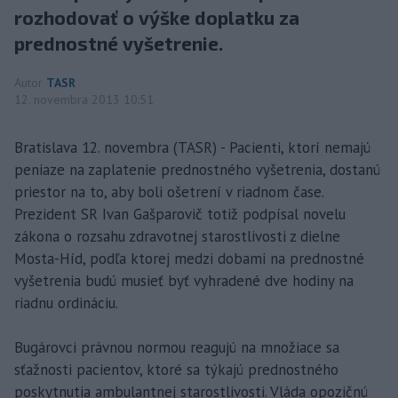
rozhodovať o výške doplatku za
prednostné vyšetrenie.
Autor
TASR
12. novembra 2013 10:51
Bratislava 12. novembra (TASR) - Pacienti, ktorí nemajú
peniaze na zaplatenie prednostného vyšetrenia, dostanú
priestor na to, aby boli ošetrení v riadnom čase.
Prezident SR Ivan Gašparovič totiž podpísal novelu
zákona o rozsahu zdravotnej starostlivosti z dielne
Mosta-Híd, podľa ktorej medzi dobami na prednostné
vyšetrenia budú musieť byť vyhradené dve hodiny na
riadnu ordináciu.
Bugárovci právnou normou reagujú na množiace sa
sťažnosti pacientov, ktoré sa týkajú prednostného
poskytnutia ambulantnej starostlivosti. Vláda opozičnú