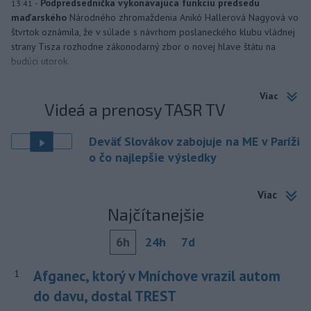
-
Podpredsedníčka vykonávajúca funkciu predsedu
13:41
maďarského
Národného zhromaždenia Anikó Hallerová Nagyová vo
štvrtok oznámila, že v súlade s návrhom poslaneckého klubu vládnej
strany Tisza rozhodne zákonodarný zbor o novej hlave štátu na
budúci utorok.
Viac
Videá a prenosy TASR TV
Deväť Slovákov zabojuje na ME v Paríži
o čo najlepšie výsledky
Viac
Najčítanejšie
6h
24h
7d
Afganec, ktorý v Mníchove vrazil autom
1
do davu, dostal TREST