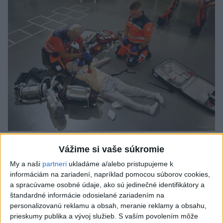
VIDEO: Umelá inteligencia a robotika
Vážime si vaše súkromie
pomáhajú už aj záchranárom
My a naši
partneri
ukladáme a/alebo pristupujeme k
informáciám na zariadení, napríklad pomocou súborov cookies,
Robotika zahŕňa prístroj na mechanické kompresie hrudníka,
a spracúvame osobné údaje, ako sú jedinečné identifikátory a
hydraulické nosidlá, ktoré pomáhajú záchranárom
štandardné informácie odosielané zariadením na
odtransportovať pacienta a premiestniť ho na miesto, kam
personalizovanú reklamu a obsah, meranie reklamy a obsahu,
potrebujú, a ďalšie pomôcky.
prieskumy publika a vývoj služieb.
S vaším povolením môže
dnes 12:31