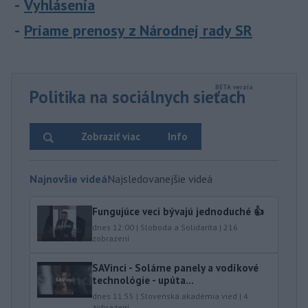
Vyhlásenia
Priame prenosy z Národnej rady SR
Politika na sociálnych sieťach
Zobraziť viac
Info
Najnovšie videá
Najsledovanejšie videá
Fungujúce veci bývajú jednoduché 👍
dnes 12:00
|
Sloboda a Solidarita
|
216
zobrazení
SAVinci - Solárne panely a vodíkové
technológie - upúta...
dnes 11:55
|
Slovenská akadémia vied
|
4
zobrazení