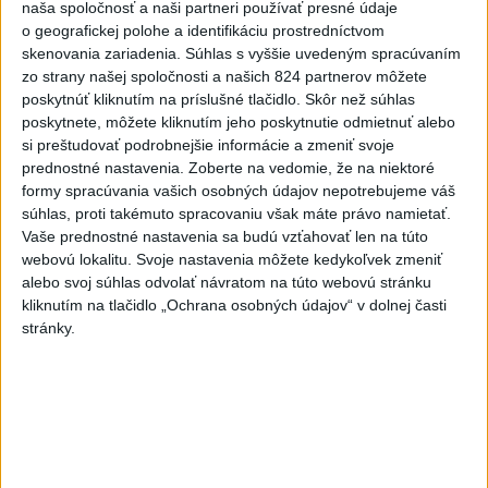
naša spoločnosť a naši partneri používať presné údaje
o geografickej polohe a identifikáciu prostredníctvom
Slovensko
skenovania zariadenia. Súhlas s vyššie uvedeným spracúvaním
zo strany našej spoločnosti a našich 824 partnerov môžete
Taraba s Takáčom podpísali
poskytnúť kliknutím na príslušné tlačidlo. Skôr než súhlas
memorandum o prechode pozemkov
poskytnete, môžete kliknutím jeho poskytnutie odmietnuť alebo
pod NP
si preštudovať podrobnejšie informácie a zmeniť svoje
aktualizované
dnes 13:26
,
dnes 14:05
prednostné nastavenia.
Zoberte na vedomie, že na niektoré
formy spracúvania vašich osobných údajov nepotrebujeme váš
Zvýšené riziko vzniku požiarov pretrváva na väčšine územia
súhlas, proti takémuto spracovaniu však máte právo namietať.
Slovenska
Vaše prednostné nastavenia sa budú vzťahovať len na túto
webovú lokalitu. Svoje nastavenia môžete kedykoľvek zmeniť
Agrorezort: Prvé zasadnutie skupiny pre kvóty lovu vlka bolo
alebo svoj súhlas odvolať návratom na túto webovú stránku
v júni
kliknutím na tlačidlo „Ochrana osobných údajov“ v dolnej časti
stránky.
Stohlová: Vyzývame vládu, aby zrušila uznesenia v prípade
zonácií
Zahraničie
Väčšina Poliakov hodnotí