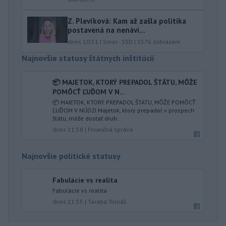
Z. Plevíková: Kam až zašla politika
postavená na nenávi...
dnes 10:51
|
Smer - SSD
|
1576
zobrazení
Najnovšie statusy štátnych inštitúcií
📦 MAJETOK, KTORÝ PREPADOL ŠTÁTU, MÔŽE
POMÔCŤ ĽUĎOM V N...
📦 MAJETOK, KTORÝ PREPADOL ŠTÁTU, MÔŽE POMÔCŤ
ĽUĎOM V NÚDZI Majetok, ktorý prepadol v prospech
štátu, môže dostať druh...
dnes 11:58
|
Finančná správa
Najnovšie politické statusy
Fabulácie vs realita
Fabulácie vs realita
dnes 11:55
|
Taraba Tomáš