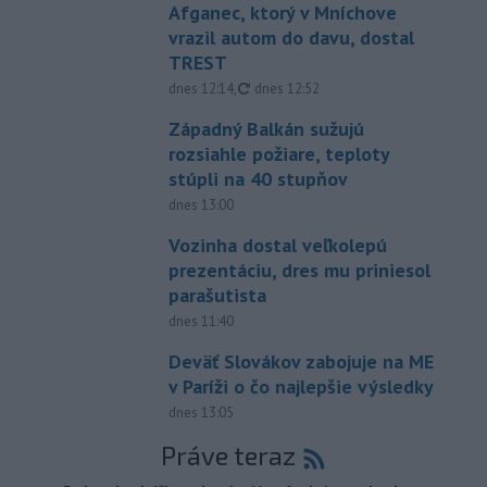
Afganec, ktorý v Mníchove
vrazil autom do davu, dostal
TREST
aktualizované
dnes 12:14
,
dnes 12:52
Západný Balkán sužujú
rozsiahle požiare, teploty
stúpli na 40 stupňov
dnes 13:00
Vozinha dostal veľkolepú
prezentáciu, dres mu priniesol
parašutista
dnes 11:40
Deväť Slovákov zabojuje na ME
v Paríži o čo najlepšie výsledky
dnes 13:05
Práve teraz