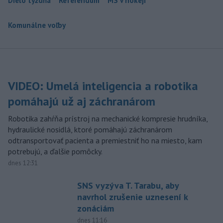
Dielo týždňa
Referendum
MS v hokeji
Komunálne voľby
VIDEO: Umelá inteligencia a robotika
pomáhajú už aj záchranárom
Robotika zahŕňa prístroj na mechanické kompresie hrudníka,
hydraulické nosidlá, ktoré pomáhajú záchranárom
odtransportovať pacienta a premiestniť ho na miesto, kam
potrebujú, a ďalšie pomôcky.
dnes 12:31
SNS vyzýva T. Tarabu, aby
navrhol zrušenie uznesení k
zonáciám
dnes 11:16