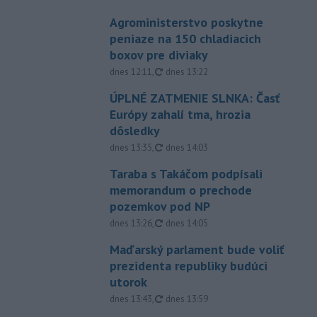
Agroministerstvo poskytne
peniaze na 150 chladiacich
boxov pre diviaky
aktualizované
dnes 12:11
,
dnes 13:22
ÚPLNÉ ZATMENIE SLNKA: Časť
Európy zahalí tma, hrozia
dôsledky
aktualizované
dnes 13:35
,
dnes 14:03
Taraba s Takáčom podpísali
memorandum o prechode
pozemkov pod NP
aktualizované
dnes 13:26
,
dnes 14:05
Maďarský parlament bude voliť
prezidenta republiky budúci
utorok
aktualizované
dnes 13:43
,
dnes 13:59