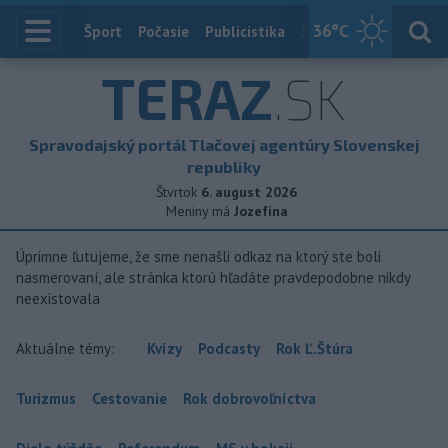
36
°C
Index
Šport
Počasie
Publicistika
Slovensko
Zahranič
TERAZ
.SK
Spravodajský portál Tlačovej agentúry Slovenskej
republiky
Štvrtok
6. august 2026
Meniny má
Jozefína
Úprimne ľutujeme, že sme nenašli odkaz na ktorý ste boli
nasmerovaní, ale stránka ktorú hľadáte pravdepodobne nikdy
neexistovala
Aktuálne témy:
Kvízy
Podcasty
Rok Ľ.Štúra
Turizmus
Cestovanie
Rok dobrovoľníctva