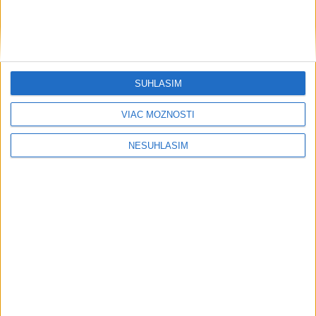
SÚHLASÍM
VIAC MOŽNOSTÍ
NESÚHLASÍM
....