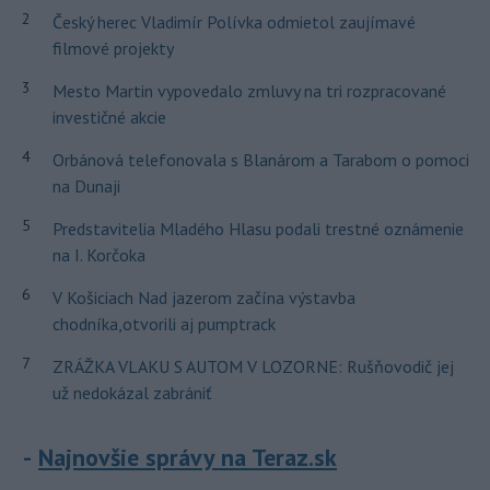
2
Český herec Vladimír Polívka odmietol zaujímavé
filmové projekty
3
Mesto Martin vypovedalo zmluvy na tri rozpracované
investičné akcie
4
Orbánová telefonovala s Blanárom a Tarabom o pomoci
na Dunaji
5
Predstavitelia Mladého Hlasu podali trestné oznámenie
na I. Korčoka
6
V Košiciach Nad jazerom začína výstavba
chodníka,otvorili aj pumptrack
7
ZRÁŽKA VLAKU S AUTOM V LOZORNE: Rušňovodič jej
už nedokázal zabrániť
Najnovšie správy na Teraz.sk