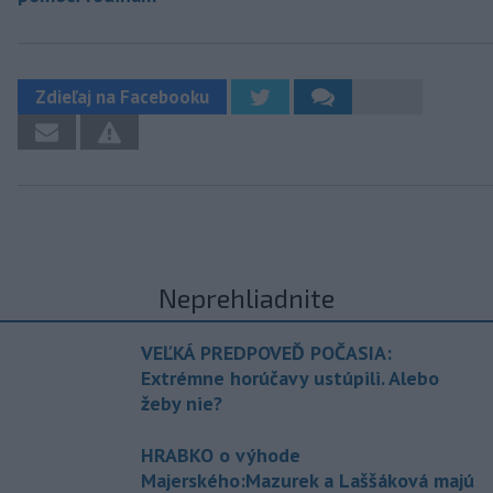
Zdieľaj na Facebooku
Neprehliadnite
VEĽKÁ PREDPOVEĎ POČASIA:
Extrémne horúčavy ustúpili. Alebo
žeby nie?
HRABKO o výhode
Majerského:Mazurek a Laššáková majú