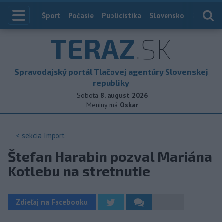
Index
Šport
Počasie
Publicistika
Slovensko
Zahranič
TERAZ
.SK
Spravodajský portál Tlačovej agentúry Slovenskej
republiky
Sobota
8. august 2026
Meniny má
Oskar
< sekcia
Import
Štefan Harabin pozval Mariána
Kotlebu na stretnutie
Zdieľaj na Facebooku