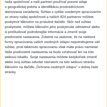
naša spoločnosť a naši partneri používať presné údaje
o geografickej polohe a identifikáciu prostredníctvom
Fico: Suchá musia viesť k razantnejšej
skenovania zariadenia. Súhlas s vyššie uvedeným spracúvaním
zo strany našej spoločnosti a našich 824 partnerov môžete
ochrane vody na Slovensku
poskytnúť kliknutím na príslušné tlačidlo. Skôr než súhlas
poskytnete, môžete kliknutím jeho poskytnutie odmietnuť alebo
Podľa neho zmenená ústava a zákaz vývozu vody zo
si preštudovať podrobnejšie informácie a zmeniť svoje
Slovenska do zahraničia potrubím či cisternami nestačí.
prednostné nastavenia.
Zoberte na vedomie, že na niektoré
dnes 21:39
formy spracúvania vašich osobných údajov nepotrebujeme váš
súhlas, proti takémuto spracovaniu však máte právo namietať.
DRÁMA V PARLAMENTE:
Vaše prednostné nastavenia sa budú vzťahovať len na túto
Poslankyňa hádzala do
webovú lokalitu. Svoje nastavenia môžete kedykoľvek zmeniť
premiéra vajíčka
alebo svoj súhlas odvolať návratom na túto webovú stránku
kliknutím na tlačidlo „Ochrana osobných údajov“ v dolnej časti
dnes 20:16
stránky.
Typ dronu, ktorý vybuchol v
Bulharsku, využíva ukrajinská
armáda
aktualizované
dnes 18:43
,
dnes 19:29
POZOR NA HARÚČAVY: SHMÚ