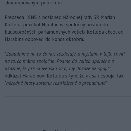
skorumpovaným politikom.
Predseda ĽSNS a poslanec Národnej rady SR Marian
Kotleba ponúkol Harabinovi spoločný postup do
budúcoročných parlamentných volieb. Kotleba chcel od
Harabina odpoveď do konca októbra.
"Zabudnime na to, čo nás rozdeľuje, a myslime v tejto chvíli
na to, čo máme spoločné. Poďme do volieb spoločne a
ukážme, že pre Slovensko sa aj my dokážeme spojiť,"
odkázal Harabinovi Kotleba s tým, že ak sa nespoja, tak
"národné hlasy zostanú roztrieštené a prepadnuté"
.