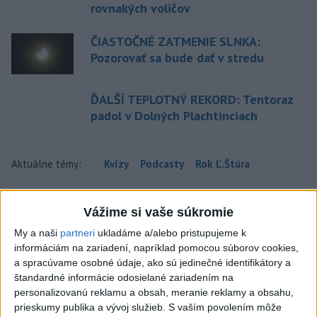
rovnakých voličov
ČIASTOČNÉ ZATMENIE SLNKA:
Pozorovať sa bude dať v stredu
ĎALŠÍ TEPLOTNÝ REKORD: Tentoraz
padol v Dolných Plachtinciach
Aktuálne témy:
Kvízy
Podcasty
Rok Ľ.Štúra
Turizmus
Cestovanie
Rok dobrovoľníctva
Vážime si vaše súkromie
My a naši
partneri
ukladáme a/alebo pristupujeme k
Dielo týždňa
Referendum
MS v hokeji
informáciám na zariadení, napríklad pomocou súborov cookies,
a spracúvame osobné údaje, ako sú jedinečné identifikátory a
Komunálne voľby
štandardné informácie odosielané zariadením na
personalizovanú reklamu a obsah, meranie reklamy a obsahu,
prieskumy publika a vývoj služieb.
S vaším povolením môže