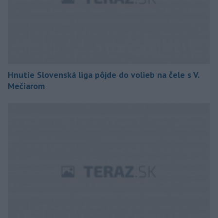
Hnutie Slovenská liga pôjde do volieb na čele s V.
Mečiarom