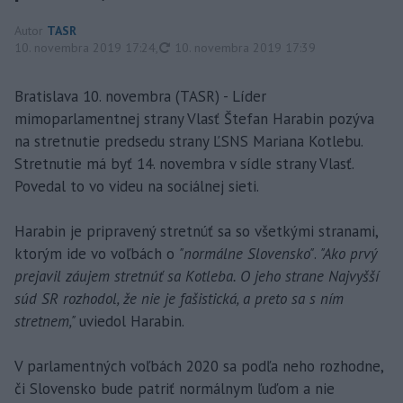
Autor
TASR
aktualizované
10. novembra 2019 17:24
,
10. novembra 2019 17:39
Bratislava 10. novembra (TASR) - Líder
mimoparlamentnej strany Vlasť Štefan Harabin pozýva
na stretnutie predsedu strany ĽSNS Mariana Kotlebu.
Stretnutie má byť 14. novembra v sídle strany Vlasť.
Povedal to vo videu na sociálnej sieti.
Harabin je pripravený stretnúť sa so všetkými stranami,
ktorým ide vo voľbách o
"normálne Slovensko"
.
"Ako prvý
prejavil záujem stretnúť sa Kotleba. O jeho strane Najvyšší
súd SR rozhodol, že nie je fašistická, a preto sa s ním
stretnem,"
uviedol Harabin.
V parlamentných voľbách 2020 sa podľa neho rozhodne,
či Slovensko bude patriť normálnym ľuďom a nie