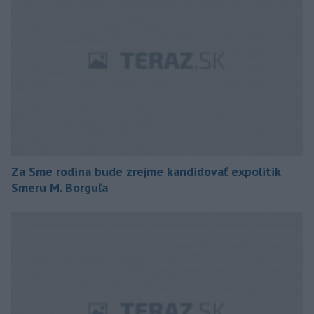
Za Sme rodina bude zrejme kandidovať expolitik
Smeru M. Borguľa