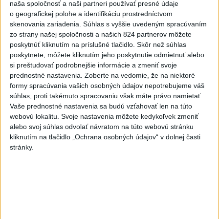
HRABKO o výhode
naša spoločnosť a naši partneri používať presné údaje
Majerského:Mazurek a Laššáková majú
o geografickej polohe a identifikáciu prostredníctvom
skenovania zariadenia. Súhlas s vyššie uvedeným spracúvaním
rovnakých voličov
zo strany našej spoločnosti a našich 824 partnerov môžete
poskytnúť kliknutím na príslušné tlačidlo. Skôr než súhlas
poskytnete, môžete kliknutím jeho poskytnutie odmietnuť alebo
Aktuálne témy:
Kvízy
Podcasty
Rok Ľ.Štúra
si preštudovať podrobnejšie informácie a zmeniť svoje
prednostné nastavenia.
Zoberte na vedomie, že na niektoré
Turizmus
Cestovanie
Rok dobrovoľníctva
formy spracúvania vašich osobných údajov nepotrebujeme váš
súhlas, proti takémuto spracovaniu však máte právo namietať.
Vaše prednostné nastavenia sa budú vzťahovať len na túto
Dielo týždňa
Referendum
MS v hokeji
webovú lokalitu. Svoje nastavenia môžete kedykoľvek zmeniť
alebo svoj súhlas odvolať návratom na túto webovú stránku
Komunálne voľby
kliknutím na tlačidlo „Ochrana osobných údajov“ v dolnej časti
stránky.