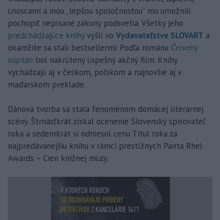
únoscami a inou „lepšou spoločnosťou“ mu umožnili
pochopiť nepísané zákony podsvetia. Všetky jeho
predchádzajúce knihy
vyšli vo
Vydavateľstve SLOVART
a
okamžite sa stali bestsellermi. Podľa románu
Červený
kapitán
bol nakrútený úspešný akčný film. Knihy
vychádzajú aj v českom, poľskom a najnovšie aj v
maďarskom preklade.
Dánova tvorba sa stala fenoménom domácej literárnej
scény. Štrnásťkrát získal ocenenie Slovenský spisovateľ
roka a sedemkrát si odniesol cenu Titul roka za
najpredávanejšiu knihu v rámci prestížnych Panta Rhei
Awards – Cien knižnej múzy.