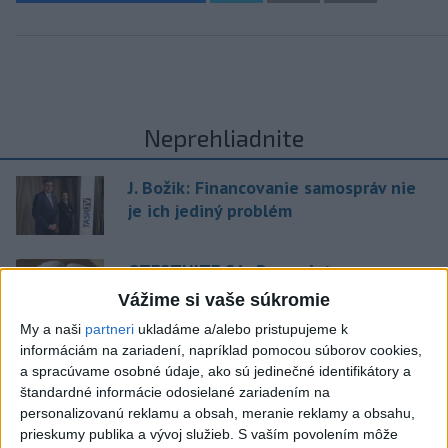
Neprehliadnite
J. Božik: Financovanie samospráv nie
je ich jediný problém
OTESTUJTE SA: Rozumiete
slovenským nárečiam? Tieto slová vás
Vážime si vaše súkromie
potrápia
My a naši
partneri
ukladáme a/alebo pristupujeme k
informáciám na zariadení, napríklad pomocou súborov cookies,
VEĽKÁ PREDPOVEĎ POČASIA:
a spracúvame osobné údaje, ako sú jedinečné identifikátory a
Extrémne horúčavy ustúpili. Alebo
štandardné informácie odosielané zariadením na
žeby nie?
personalizovanú reklamu a obsah, meranie reklamy a obsahu,
prieskumy publika a vývoj služieb.
S vaším povolením môže