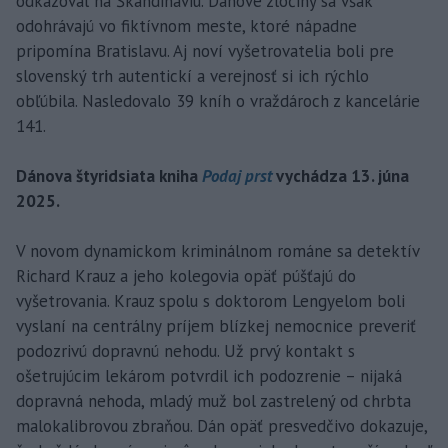
odkazoval na Škandináviu. Dánove zločiny sa však
odohrávajú vo fiktívnom meste, ktoré nápadne
pripomína Bratislavu. Aj noví vyšetrovatelia boli pre
slovenský trh autentickí a verejnosť si ich rýchlo
obľúbila. Nasledovalo 39 kníh o vraždároch z kancelárie
141.
Dánova štyridsiata kniha
Podaj prst
vychádza 13. júna
2025.
V novom dynamickom kriminálnom románe sa detektív
Richard Krauz a jeho kolegovia opäť púšťajú do
vyšetrovania. Krauz spolu s doktorom Lengyelom boli
vyslaní na centrálny príjem blízkej nemocnice preveriť
podozrivú dopravnú nehodu. Už prvý kontakt s
ošetrujúcim lekárom potvrdil ich podozrenie – nijaká
dopravná nehoda, mladý muž bol zastrelený od chrbta
malokalibrovou zbraňou. Dán opäť presvedčivo dokazuje,