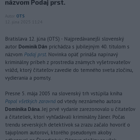
názvom Podaj prst.
Autor
OTS
12. júna 2025 11:24
Bratislava 12. júna (OTS) - Najpredávanejší slovenský
autor
Dominik Dán
prichádza s jubilejným 40. titulom s
názvom
Podaj prst
. Novinka opäť prináša napínavý
kriminálny príbeh z prostredia známych vyšetrovateľov
vrážd, ktorý čitateľov zavedie do temného sveta zločinu,
vydierania a pomsty.
Presne 5. mája 2005 na slovenský trh vstúpila kniha
Popol všetkých zarovná
od vtedy neznámeho autora
Dominika Dána
. Jej prvé vydanie zarezonovalo u čitateľov
a čitateliek, ktorí vyhľadávali kriminálny žáner. Počas
trendu severských detektívok sa zrazu začalo hovoriť o
tajuplnom autorovi, ktorého pseudonym akoby