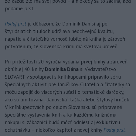
že každé zlo má svoj pôvod – a niekedy sa to začína, keď
podáme prst...
Podaj prst
je dôkazom, že Dominik Dán si aj po
štyridsiatich tituloch udržiava neochvejnú kvalitu,
napätie a čitateľskú vernosť. Jubilejná kniha je zároveň
potvrdením, že slovenská krimi má svetovú úroveň.
Pri príležitosti 20. výročia vydania prvej knihy a zároveň
okrúhlej 40. knihy
Dominika Dána
si Vydavateľstvo
SLOVART v spolupráci s kníhkupcami pripravilo sériu
špeciálnych aktivít pre fanúšikov. Čitatelia a čitateľky sa
môžu zapojiť do viacerých súťaží o tematické darčeky,
ako sú limitovaná „dánovská“ taška alebo štýlový hrnček.
V kníhkupectvách po celom Slovensku sú pripravené
špeciálne vystavenia kníh a ku každému knižnému
nákupu si zákazníci budú môcť odniesť aj exkluzívnu
ochutnávku – niekoľko kapitol z novej knihy
Podaj prst
.