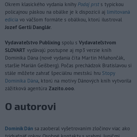
Okrem klasického vydania knihy
Podaj prst
s typickou
policajnou páskou na obálke je k dispozícii aj
limitovaná
edícia
vo väčšom formáte s obálkou, ktorú ilustroval
Jozef Gertli Danglár
.
Vydavateľstvo Publixing
spolu s
Vydavateľstvom
SLOVART
vydávajú postupne aj mp3 verzie kníh
Dominika Dána (nové vydania číta Martin Mňahončák,
staršie Marián Geišberg). Počas prechádzok Bratislavou si
stále môžete zahrať špeciálnu mestskú hru
Stopy
Dominika Dána
, ktorú na motívy Dánových kníh vytvorila
zážitková agentúra
Zazito.ooo
.
O autorovi
Dominik Dán
sa zaoberal vyšetrovaním zločinov viac ako
tridsaťpäť rokov. Osobné kontakty s vrahmi, lupičmi,