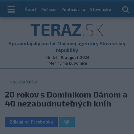
Index
Šport
Počasie
Publicistika
Slovensko
Zahranič
TERAZ
.SK
Spravodajský portál Tlačovej agentúry Slovenskej
republiky
Nedela
9. august 2026
Meniny má
Ľubomíra
< sekcia
Knihy
20 rokov s Dominikom Dánom a
40 nezabudnuteľných kníh
Zdieľaj na Facebooku