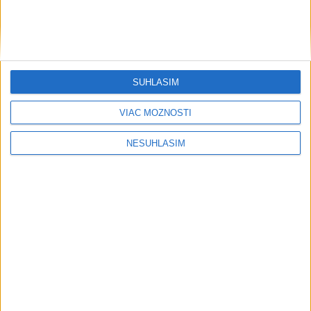
SÚHLASÍM
VIAC MOŽNOSTÍ
NESÚHLASÍM
....