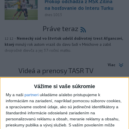
Prokop odchádza z MŠK Žilina
na hosťovanie do Interu Turku
dnes 10:13
Práve teraz
-
Nemecký súd vo štvrtok udelil doživotný trest Afgancovi,
12:12
ktorý
minulý rok autom vrazil do davu ľudí v Mníchove a zabil
dvojročné dievča a jej 37-ročnú matku.
Viac
Videá a prenosy TASR TV
TK Ministra pôdohospodárstva SR R.
Vážime si vaše súkromie
Takača
My a naši
partneri
ukladáme a/alebo pristupujeme k
informáciám na zariadení, napríklad pomocou súborov cookies,
Viac
a spracúvame osobné údaje, ako sú jedinečné identifikátory a
štandardné informácie odosielané zariadením na
Najčítanejšie
personalizovanú reklamu a obsah, meranie reklamy a obsahu,
prieskumy publika a vývoj služieb.
S vaším povolením môže
6h
24h
7d