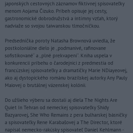
japonských cestovných záznamov fiktívnej spisovateľky
menom Aojama Čizuko. Príbeh opisuje jej cesty,
gastronomické dobrodružstvá a intímny vzťah, ktorý
nadviaže so svojou taiwanskou tlmočníčkou.
Predsedníčka poroty Natasha Brownová uviedla, že
postkoloniálne dielo je „podmanivé, rafinovane
sofistikované“ a „plné prekvapení“. Kniha uspela v
konkurencii príbehu o čarodejnici z predmestia od
francúzskej spisovateľky a dramatičky Marie NDiayeovej,
ako aj dystopického románu brazílskej autorky Any Pauly
Maiovej o brutálnej väzenskej kolónii.
Do užšieho výberu sa dostali aj diela The Nights Are
Quiet In Tehran od nemeckej spisovateľky Shidy
Bazyarovej, She Who Remains z pera bulharskej básničky
a spisovateľky Rene Karabašovej a The Director, ktoré
napísal nemecko-rakúsky spisovateľ Daniel Kehlmann -