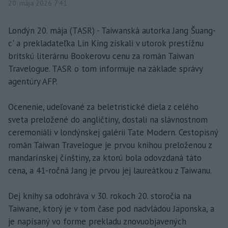
20. mája 2026 7:41
Londýn 20. mája (TASR) - Taiwanská autorka Jang Šuang-
c' a prekladateľka Lin King získali v utorok prestížnu
britskú literárnu Bookerovu cenu za román Taiwan
Travelogue. TASR o tom informuje na základe správy
agentúry AFP.
Ocenenie, udeľované za beletristické diela z celého
sveta preložené do angličtiny, dostali na slávnostnom
ceremoniáli v londýnskej galérii Tate Modern. Cestopisný
román Taiwan Travelogue je prvou knihou preloženou z
mandarínskej čínštiny, za ktorú bola odovzdaná táto
cena, a 41-ročná Jang je prvou jej laureátkou z Taiwanu.
Dej knihy sa odohráva v 30. rokoch 20. storočia na
Taiwane, ktorý je v tom čase pod nadvládou Japonska, a
je napísaný vo forme prekladu znovuobjavených