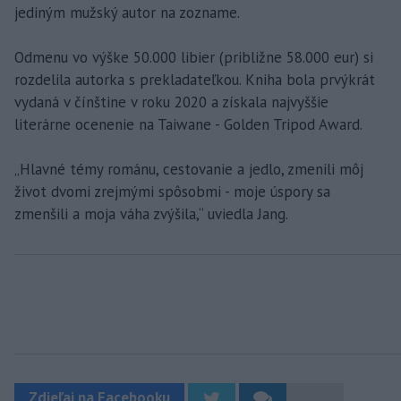
jediným mužský autor na zozname.
Odmenu vo výške 50.000 libier (približne 58.000 eur) si
rozdelila autorka s prekladateľkou. Kniha bola prvýkrát
vydaná v čínštine v roku 2020 a získala najvyššie
literárne ocenenie na Taiwane - Golden Tripod Award.
„Hlavné témy románu, cestovanie a jedlo, zmenili môj
život dvomi zrejmými spôsobmi - moje úspory sa
zmenšili a moja váha zvýšila,“ uviedla Jang.
Zdieľaj na Facebooku