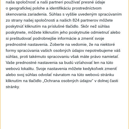
naša spoločnosť a naši partneri používať presné údaje
o geografickej polohe a identifikáciu prostredníctvom
Český herec Vladimír Polívka odmietol
1
skenovania zariadenia. Súhlas s vyššie uvedeným spracúvaním
zaujímavé filmové projekty
zo strany našej spoločnosti a našich 824 partnerov môžete
poskytnúť kliknutím na príslušné tlačidlo. Skôr než súhlas
2
Mesto Martin vypovedalo zmluvy na tri rozpracované
poskytnete, môžete kliknutím jeho poskytnutie odmietnuť alebo
investičné akcie
si preštudovať podrobnejšie informácie a zmeniť svoje
prednostné nastavenia.
Zoberte na vedomie, že na niektoré
3
Predstavitelia Mladého Hlasu podali trestné oznámenie
formy spracúvania vašich osobných údajov nepotrebujeme váš
na I. Korčoka
súhlas, proti takémuto spracovaniu však máte právo namietať.
Vaše prednostné nastavenia sa budú vzťahovať len na túto
4
V Košiciach Nad jazerom začína výstavba
webovú lokalitu. Svoje nastavenia môžete kedykoľvek zmeniť
chodníka,otvorili aj pumptrack
alebo svoj súhlas odvolať návratom na túto webovú stránku
kliknutím na tlačidlo „Ochrana osobných údajov“ v dolnej časti
5
ZRÁŽKA VLAKU S AUTOM V LOZORNE: Rušňovodič jej
stránky.
už nedokázal zabrániť
6
Kruhová križovatka v Poprade v smere z Hozelca bude
hotová budúci rok
7
UZAVRETÁ CESTA: Medzi Spišskou Novou Vsou a