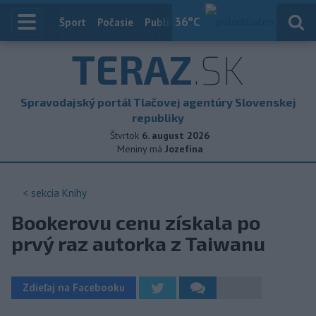
36
°C
Index
Šport
Počasie
Publicistika
Slovensko
Zahranič
TERAZ
.SK
Spravodajský portál Tlačovej agentúry Slovenskej
republiky
Štvrtok
6. august 2026
Meniny má
Jozefína
< sekcia
Knihy
Bookerovu cenu získala po
prvý raz autorka z Taiwanu
Zdieľaj na Facebooku