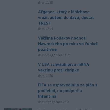
dnes 11:58
Afganec, ktorý v Mníchove
vrazil autom do davu, dostal
TREST
dnes 12:14
Väčšina Poliakov hodnotí
Nawrockého po roku vo funkcii
pozitívne
aktualizované
dnes 9:53
,
dnes 11:23
V USA schválili prvú mRNA
vakcínu proti chrípke
dnes 11:36
FIFA sa ospravedlnila za plán s
podielmi, no podporila
Infantina
aktualizované
dnes 6:47
,
dnes 7:10