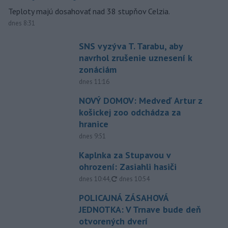
Teploty majú dosahovať nad 38 stupňov Celzia.
dnes 8:31
SNS vyzýva T. Tarabu, aby
navrhol zrušenie uznesení k
zonáciám
dnes 11:16
NOVÝ DOMOV: Medveď Artur z
košickej zoo odchádza za
hranice
dnes 9:51
Kaplnka za Stupavou v
ohrození: Zasiahli hasiči
aktualizované
dnes 10:44
,
dnes 10:54
POLICAJNÁ ZÁSAHOVÁ
JEDNOTKA: V Trnave bude deň
otvorených dverí