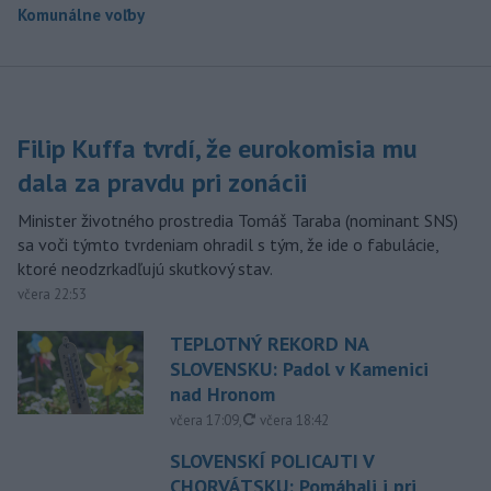
Komunálne voľby
Filip Kuffa tvrdí, že eurokomisia mu
dala za pravdu pri zonácii
Minister životného prostredia Tomáš Taraba (nominant SNS)
sa voči týmto tvrdeniam ohradil s tým, že ide o fabulácie,
ktoré neodzrkadľujú skutkový stav.
včera 22:53
TEPLOTNÝ REKORD NA
SLOVENSKU: Padol v Kamenici
nad Hronom
aktualizované
včera 17:09
,
včera 18:42
SLOVENSKÍ POLICAJTI V
CHORVÁTSKU: Pomáhali i pri