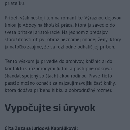
priateľku.
Príbeh však nestojí len na romantike. Výraznou dejovou
líniou je Abbeyina školská práca, ktorá ju zavedie do
sveta britskej aristokracie. Na jednom z predajov
starožitností objaví obraz neznámej mladej ženy, ktorý
ju natoľko zaujme, že sa rozhodne odhaliť jej príbeh.
Tento výskum ju privedie do archívov, knižníc aj do
kontaktu s rôznorodými ľuďmi a postupne odkrýva
škandál spojený so šľachtickou rodinou. Práve tieto
pasáže možno označiť za najzaujímavejšiu časť knihy,
ktorá dodáva príbehu hĺbku a dobrodružný rozmer.
Vypočujte si úryvok
Číta Zuzana Jurigová Kapráliková: