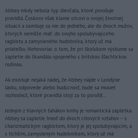
Abbey nikdy nebola typ dievčaťa, ktoré porušuje
pravidlá. Čoskoro však klame otcovi o svojej životnej
situácii a zamiluje sa nie do jedného, ale do dvoch mužov,
ktorých nemôže mať: do svojho spolubývajúceho
ragbistu a zamysleného hudobníka, ktorý už má
priateľku. Nehovoriac o tom, že pri školskom výskume sa
zapletie do škandálu spojeného s britskou šľachtickou
rodinou.
Ak existuje nejaká nádej, že Abbey nájde v Londýne
lásku, odpovede alebo budúcnosť, bude sa musieť
rozhodnúť, ktoré pravidlá stojí za to porušiť...
Jedným z hlavných ťahákov knihy je romantická zápletka.
Abbey sa zapletie hneď do dvoch citových vzťahov – s
charizmatickým ragbistom, ktorý je jej spolubývajúcim, a
s tichším, zamysleným hudobníkom, ktorý už má