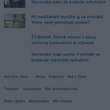
Slovensko patrí do koalície ochotných
Pri horúčavách myslite aj na zvieratá.
Viete, kedy potrebujú pomoc?
ŠTIBRAVÁ: Štvrté miesto v silnej
svetovej konkurencii je výborné
Slovensko trápi sucho: V prírode sa
prejavuje viacerými spôsobmi
Aktuálne témy:
Kvízy
Podcasty
Rok Ľ.Štúra
Turizmus
Cestovanie
Rok dobrovoľníctva
Dielo týždňa
Referendum
MS v hokeji