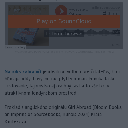
Vydavateľstvo IKAR
·
Čítanie z knihy NA ROK V ZAHRANIČÍ (Elle Kennedy)
Na rok v zahraničí
je ideálnou voľbou pre čitateľov, ktorí
hľadajú oddychový, no nie plytký román. Ponúka lásku,
cestovanie, tajomstvo aj osobný rast a to všetko v
atraktívnom londýnskom prostredí.
Preklad z anglického originálu Girl Abroad (Bloom Books,
an imprint of Sourcebooks, Illinois 2024) Klára
Kruteková.