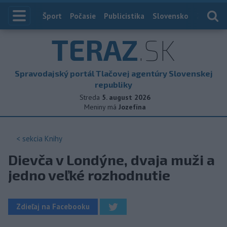
Index
Šport
Počasie
Publicistika
Slovensko
Zahranič
TERAZ
.SK
Spravodajský portál Tlačovej agentúry Slovenskej
republiky
Streda
5. august 2026
Meniny má
Jozefína
< sekcia
Knihy
Dievča v Londýne, dvaja muži a
jedno veľké rozhodnutie
Zdieľaj na Facebooku