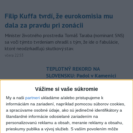
Filip Kuffa tvrdí, že eurokomisia mu
dala za pravdu pri zonácii
Minister životného prostredia Tomáš Taraba (nominant SNS)
sa voči týmto tvrdeniam ohradil s tým, že ide o fabulácie,
ktoré neodzrkadľujú skutkový stav.
včera 22:53
TEPLOTNÝ REKORD NA
SLOVENSKU: Padol v Kamenici
nad Hronom
Vážime si vaše súkromie
aktualizované
včera 17:09
,
včera 18:42
My a naši
partneri
ukladáme a/alebo pristupujeme k
SLOVENSKÍ POLICAJTI V
informáciám na zariadení, napríklad pomocou súborov cookies,
CHORVÁTSKU: Pomáhali i pri
a spracúvame osobné údaje, ako sú jedinečné identifikátory a
podvode s ubytovaním
štandardné informácie odosielané zariadením na
včera 19:21
personalizovanú reklamu a obsah, meranie reklamy a obsahu,
prieskumy publika a vývoj služieb.
S vaším povolením môže
Dron s výbušninami na letisku