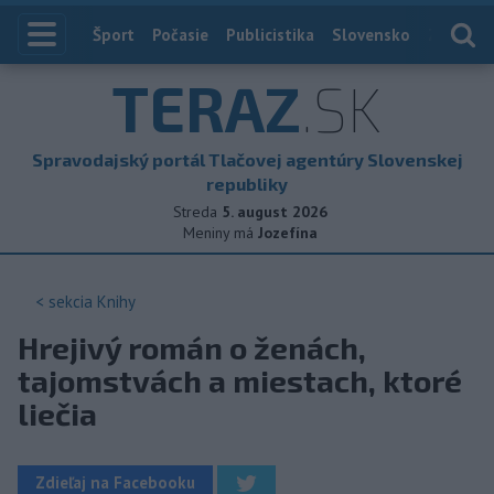
Index
Šport
Počasie
Publicistika
Slovensko
Zahranič
TERAZ
.SK
Spravodajský portál Tlačovej agentúry Slovenskej
republiky
Streda
5. august 2026
Meniny má
Jozefína
< sekcia
Knihy
Hrejivý román o ženách,
tajomstvách a miestach, ktoré
liečia
Zdieľaj na Facebooku