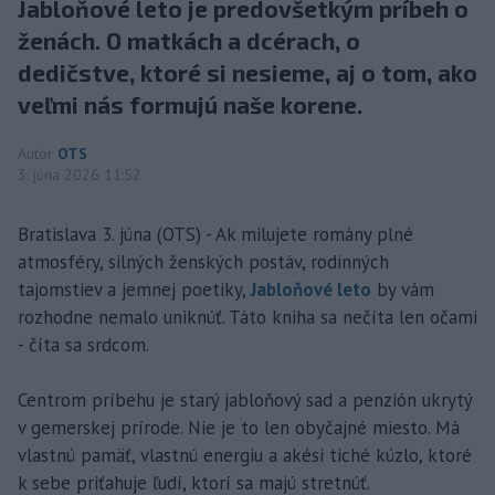
Jabloňové leto je predovšetkým príbeh o
ženách. O matkách a dcérach, o
dedičstve, ktoré si nesieme, aj o tom, ako
veľmi nás formujú naše korene.
Autor
OTS
3. júna 2026 11:52
Bratislava 3. júna (OTS) - Ak milujete romány plné
atmosféry, silných ženských postáv, rodinných
tajomstiev a jemnej poetiky,
Jabloňové leto
by vám
rozhodne nemalo uniknúť. Táto kniha sa nečíta len očami
- číta sa srdcom.
Centrom príbehu je starý jabloňový sad a penzión ukrytý
v gemerskej prírode. Nie je to len obyčajné miesto. Má
vlastnú pamäť, vlastnú energiu a akési tiché kúzlo, ktoré
k sebe priťahuje ľudí, ktorí sa majú stretnúť.