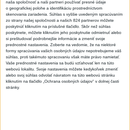
naša spoločnosť a naši partneri používať presné údaje
Lipsko/Halle: Spustili
o geografickej polohe a identifikáciu prostredníctvom
vyšetrovanie
skenovania zariadenia. Súhlas s vyššie uvedeným spracúvaním
včera 21:29
zo strany našej spoločnosti a našich 824 partnerov môžete
poskytnúť kliknutím na príslušné tlačidlo. Skôr než súhlas
ZRÁŽKA VLAKU S AUTOM V
poskytnete, môžete kliknutím jeho poskytnutie odmietnuť alebo
LOZORNE: Rušňovodič jej už
si preštudovať podrobnejšie informácie a zmeniť svoje
nedokázal zabrániť
prednostné nastavenia.
Zoberte na vedomie, že na niektoré
včera 20:05
formy spracúvania vašich osobných údajov nepotrebujeme váš
súhlas, proti takémuto spracovaniu však máte právo namietať.
Pri sobotňajšom výbuchu v
Vaše prednostné nastavenia sa budú vzťahovať len na túto
Moskve údajne zahynul aj zať
webovú lokalitu. Svoje nastavenia môžete kedykoľvek zmeniť
generála Čajka
alebo svoj súhlas odvolať návratom na túto webovú stránku
kliknutím na tlačidlo „Ochrana osobných údajov“ v dolnej časti
včera 18:55
stránky.
V Kolumbii zachránili mláďa
zatúlaného hrocha z
Escobarovho stáda
včera 19:32
Wesemann ovládol skoky z 3 m