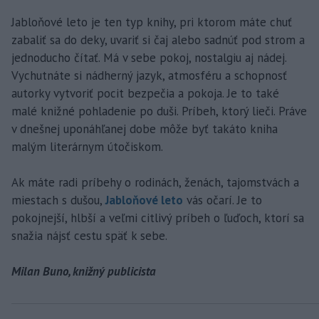
Jabloňové leto je ten typ knihy, pri ktorom máte chuť
zabaliť sa do deky, uvariť si čaj alebo sadnúť pod strom a
jednoducho čítať. Má v sebe pokoj, nostalgiu aj nádej.
Vychutnáte si nádherný jazyk, atmosféru a schopnosť
autorky vytvoriť pocit bezpečia a pokoja. Je to také
malé knižné pohladenie po duši. Príbeh, ktorý lieči. Práve
v dnešnej uponáhľanej dobe môže byť takáto kniha
malým literárnym útočiskom.
Ak máte radi príbehy o rodinách, ženách, tajomstvách a
miestach s dušou,
Jabloňové leto
vás očarí. Je to
pokojnejší, hlbší a veľmi citlivý príbeh o ľuďoch, ktorí sa
snažia nájsť cestu späť k sebe.
Milan Buno, knižný publicista