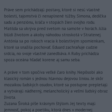
Práve sem prichádzajú postavy, ktoré si nesú vlastné
bolesti, tajomstvá či nenaplnené túžby. Simona, dedička
sadu a penziónu, kráča v stopách žien svojho rodu.
Matilda sa ukrýva pred svetom na samote v horách. Júlia
blúdi životom a akoby náhodou stroskotá v Stratenej.
Antónia sa po rokoch vracia k bolestivým spomienkam,
ktoré sa snažila pochovať. Eduard zachraňuje cudzie
srdcia, no svoje vlastné zanedbáva. A Ruby prichádza
spoza oceána hľadať korene aj samu seba.
A práve v tom spočíva veľké čaro knihy. Nepôsobí ako
klasický román s jednou hlavnou dejovou líniou. Je skôr
mozaikou ľudských osudov, ktoré sa postupne prepletajú
a vytvárajú nádherný, melancholický a veľmi ľudský obraz
života.
Zuzana Široká píše krásnym štýlom. Jej texty majú
jemnosť, pokoj a poetiku, ktorá dnes v modernej