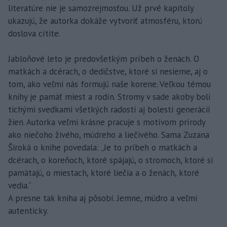
literatúre nie je samozrejmosťou. Už prvé kapitoly
ukazujú, že autorka dokáže vytvoriť atmosféru, ktorú
doslova cítite.
Jabloňové leto je predovšetkým príbeh o ženách. O
matkách a dcérach, o dedičstve, ktoré si nesieme, aj o
tom, ako veľmi nás formujú naše korene. Veľkou témou
knihy je pamäť miest a rodín. Stromy v sade akoby boli
tichými svedkami všetkých radostí aj bolestí generácií
žien. Autorka veľmi krásne pracuje s motívom prírody
ako niečoho živého, múdreho a liečivého. Sama Zuzana
Široká o knihe povedala: „Je to príbeh o matkách a
dcérach, o koreňoch, ktoré spájajú, o stromoch, ktoré si
pamätajú, o miestach, ktoré liečia a o ženách, ktoré
vedia.“
A presne tak kniha aj pôsobí. Jemne, múdro a veľmi
autenticky.