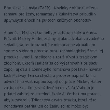
Bratislava 11. mája (TASR) - Novinky z oblasti trileru,
románu pre ženy, romantasy a kulinárstva pribudli v
uplynulých dňoch na pultoch knižných obchodov.
Američan Michael Connelly je autorom trileru Aréna.
Právnik Mickey Haller, známy aj ako advokát zo zadného
sedadla, sa tentoraz ocitá v mimoriadne aktuálnom
spore: v súdnom procese proti technologickej firme. Jej
produkt - umelá inteligencia totiž súvisí s tragickým
zločinom. Okrem Hallera sa do vyšetrovania prípadu
zapojí aj ďalšia Connellyho románová postava - novinár
Jack McEvoy. Ten sa chystá o procese napísať knihu,
advokát ho však naplno zapojí do práce. Mickey Haller
zastupuje matku zavraždeného dievčaťa. Vrahom je
priateľ zabitej zo strednej školy. AI četbot mu poradil,
aby ju zastrelil. Triler teda otvára otázku, ktorá ešte
donedávna patrila len do žánru sci-fi: môže byť