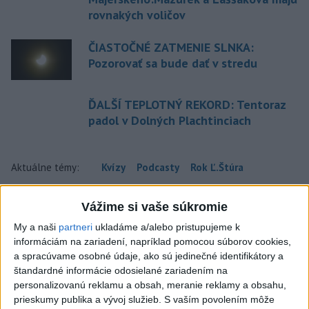
rovnakých voličov
ČIASTOČNÉ ZATMENIE SLNKA:
Pozorovať sa bude dať v stredu
ĎALŠÍ TEPLOTNÝ REKORD: Tentoraz
padol v Dolných Plachtinciach
Aktuálne témy:
Kvízy
Podcasty
Rok Ľ.Štúra
Turizmus
Cestovanie
Rok dobrovoľníctva
Vážime si vaše súkromie
My a naši
partneri
ukladáme a/alebo pristupujeme k
Dielo týždňa
Referendum
MS v hokeji
informáciám na zariadení, napríklad pomocou súborov cookies,
a spracúvame osobné údaje, ako sú jedinečné identifikátory a
Komunálne voľby
štandardné informácie odosielané zariadením na
personalizovanú reklamu a obsah, meranie reklamy a obsahu,
prieskumy publika a vývoj služieb.
S vaším povolením môže