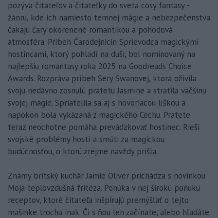
pozýva čitateľov a čitateľky do sveta cosy fantasy -
žánru, kde ich namiesto temnej mágie a nebezpečenstva
čakajú čary okorenené romantikou a pohodová
atmosféra. Príbeh Čarodejnicin Sprievodca magickými
hostincami, ktorý pohladí na duši, bol nominovaný na
najlepšiu romantasy roka 2025 na Goodreads Choice
Awards. Rozpráva príbeh Sery Swanovej, ktorá oživila
svoju nedávno zosnulú pratetu Jasmine a stratila väčšinu
svojej mágie. Spriatelila sa aj s hovoriacou líškou a
napokon bola vykázaná z magického Cechu. Pratete
teraz neochotne pomáha prevádzkovať hostinec. Rieši
svojské problémy hostí a smúti za magickou
budúcnosťou, o ktorú zrejme navždy prišla.
Známy britský kuchár Jamie Oliver prichádza s novinkou
Moja teplovzdušná fritéza. Ponúka v nej širokú ponuku
receptov, ktoré čitateľa inšpirujú premýšľať o tejto
mašinke trochu inak. Či s ňou len začínate, alebo hľadáte