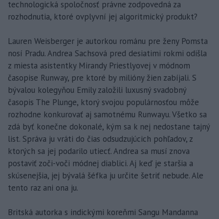
technologická spoločnosť právne zodpovedná za
rozhodnutia, ktoré ovplyvní jej algoritmický produkt?
Lauren Weisberger je autorkou románu pre ženy Pomsta
nosí Pradu. Andrea Sachsová pred desiatimi rokmi odišla
z miesta asistentky Mirandy Priestlyovej v módnom
časopise Runway, pre ktoré by milióny žien zabíjali. S
bývalou kolegyňou Emily založili luxusný svadobný
časopis The Plunge, ktorý svojou populárnosťou môže
rozhodne konkurovať aj samotnému Runwayu. Všetko sa
zdá byť konečne dokonalé, kým sa k nej nedostane tajný
list. Správa ju vráti do čias odsudzujúcich pohľadov, z
ktorých sa jej podarilo utiecť. Andrea sa musí znova
postaviť zoči-voči módnej diablici. Aj keď je staršia a
skúsenejšia, jej bývalá šéfka ju určite šetriť nebude. Ale
tento raz ani ona ju.
Britská autorka s indickými koreňmi Sangu Mandanna