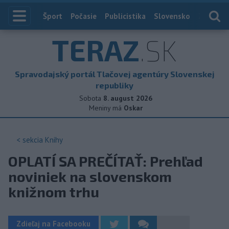
Index
Šport
Počasie
Publicistika
Slovensko
Zahranič
TERAZ
.SK
Spravodajský portál Tlačovej agentúry Slovenskej
republiky
Sobota
8. august 2026
Meniny má
Oskar
< sekcia
Knihy
OPLATÍ SA PREČÍTAŤ: Prehľad
noviniek na slovenskom
knižnom trhu
Zdieľaj na Facebooku