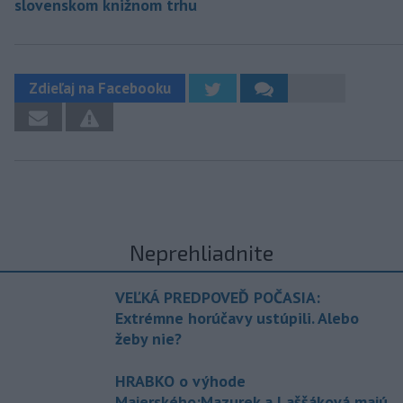
slovenskom knižnom trhu
Zdieľaj na Facebooku
Neprehliadnite
VEĽKÁ PREDPOVEĎ POČASIA:
Extrémne horúčavy ustúpili. Alebo
žeby nie?
HRABKO o výhode
Majerského:Mazurek a Laššáková majú