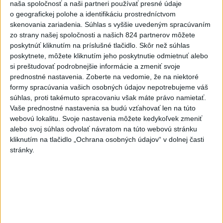
naša spoločnosť a naši partneri používať presné údaje
o geografickej polohe a identifikáciu prostredníctvom
skenovania zariadenia. Súhlas s vyššie uvedeným spracúvaním
zo strany našej spoločnosti a našich 824 partnerov môžete
poskytnúť kliknutím na príslušné tlačidlo. Skôr než súhlas
poskytnete, môžete kliknutím jeho poskytnutie odmietnuť alebo
si preštudovať podrobnejšie informácie a zmeniť svoje
prednostné nastavenia.
Zoberte na vedomie, že na niektoré
formy spracúvania vašich osobných údajov nepotrebujeme váš
súhlas, proti takémuto spracovaniu však máte právo namietať.
Vaše prednostné nastavenia sa budú vzťahovať len na túto
webovú lokalitu. Svoje nastavenia môžete kedykoľvek zmeniť
alebo svoj súhlas odvolať návratom na túto webovú stránku
kliknutím na tlačidlo „Ochrana osobných údajov“ v dolnej časti
stránky.
DRÁMA V PARLAMENTE: Poslankyňa
hádzala do premiéra vajíčka
Predsedajúci nariadil prerušenie priameho prenosu, zatiaľ čo
bezpečnostná služba sa ponáhľala ochrániť premiéra.