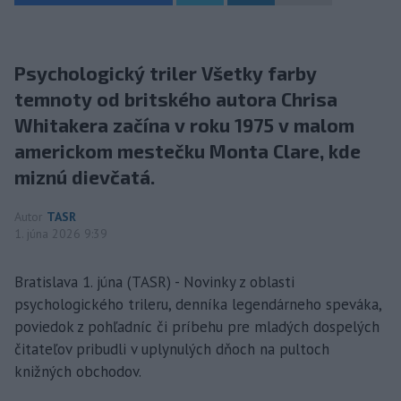
Psychologický triler Všetky farby
temnoty od britského autora Chrisa
Whitakera začína v roku 1975 v malom
americkom mestečku Monta Clare, kde
miznú dievčatá.
Autor
TASR
1. júna 2026 9:39
Bratislava 1. júna (TASR) - Novinky z oblasti
psychologického trileru, denníka legendárneho speváka,
poviedok z pohľadníc či príbehu pre mladých dospelých
čitateľov pribudli v uplynulých dňoch na pultoch
knižných obchodov.