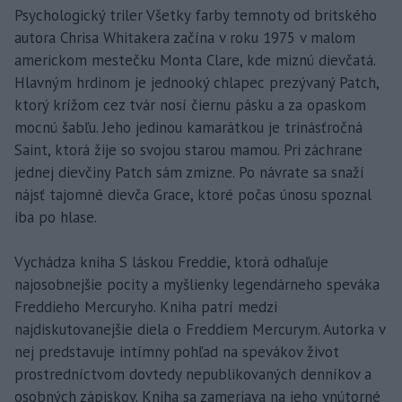
Psychologický triler Všetky farby temnoty od britského
autora Chrisa Whitakera začína v roku 1975 v malom
americkom mestečku Monta Clare, kde miznú dievčatá.
Hlavným hrdinom je jednooký chlapec prezývaný Patch,
ktorý krížom cez tvár nosí čiernu pásku a za opaskom
mocnú šabľu. Jeho jedinou kamarátkou je trinásťročná
Saint, ktorá žije so svojou starou mamou. Pri záchrane
jednej dievčiny Patch sám zmizne. Po návrate sa snaží
nájsť tajomné dievča Grace, ktoré počas únosu spoznal
iba po hlase.
Vychádza kniha S láskou Freddie, ktorá odhaľuje
najosobnejšie pocity a myšlienky legendárneho speváka
Freddieho Mercuryho. Kniha patrí medzi
najdiskutovanejšie diela o Freddiem Mercurym. Autorka v
nej predstavuje intímny pohľad na spevákov život
prostredníctvom dovtedy nepublikovaných denníkov a
osobných zápiskov. Kniha sa zameriava na jeho vnútorné