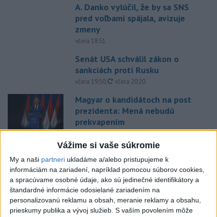
A. Danko vylúčil, že by sa SNS
pred voľbami spájala, avizuje
zmeny
včera 18:51
Senát USA schválil zákon o
sankciách proti Rusku
aktualizované
včera 19:50
,
včera 20:20
Magyar o kandidátoch na post
prezidenta: Mená nebudú
prekvapením
včera 17:31
Vážime si vaše súkromie
Románsky palác na Spišskom
My a naši
partneri
ukladáme a/alebo pristupujeme k
hrade sa podarilo staticky
informáciám na zariadení, napríklad pomocou súborov cookies,
zabezpečiť
a spracúvame osobné údaje, ako sú jedinečné identifikátory a
včera 18:00
štandardné informácie odosielané zariadením na
personalizovanú reklamu a obsah, meranie reklamy a obsahu,
Slováci získali vo Vichy bronz,
prieskumy publika a vývoj služieb.
S vaším povolením môže
Lacko: Rastú talentovaní hráči