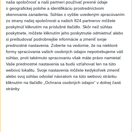
naša spoločnosť a naši partneri používať presné údaje
včera 15:51
o geografickej polohe a identifikáciu prostredníctvom
skenovania zariadenia. Súhlas s vyššie uvedeným spracúvaním
Slovenky remizovali v druhom
zo strany našej spoločnosti a našich 824 partnerov môžete
prípravnom dueli so Slovinkami
poskytnúť kliknutím na príslušné tlačidlo. Skôr než súhlas
2:2
poskytnete, môžete kliknutím jeho poskytnutie odmietnuť alebo
aktualizované
včera 17:13
,
včera 19:45
si preštudovať podrobnejšie informácie a zmeniť svoje
prednostné nastavenia.
Zoberte na vedomie, že na niektoré
Práve teraz
formy spracúvania vašich osobných údajov nepotrebujeme váš
súhlas, proti takémuto spracovaniu však máte právo namietať.
-
Taliansky tenista Matteo Arnaldi vypadol na turnaji ATP
21:30
Vaše prednostné nastavenia sa budú vzťahovať len na túto
Masters 1000
v Montreale už v 3. kole dvojhry.
webovú lokalitu. Svoje nastavenia môžete kedykoľvek zmeniť
alebo svoj súhlas odvolať návratom na túto webovú stránku
Viac
kliknutím na tlačidlo „Ochrana osobných údajov“ v dolnej časti
Videá a prenosy TASR TV
stránky.
Deväť Slovákov zabojuje na ME v Paríži
o čo najlepšie výsledky
Viac
Najčítanejšie