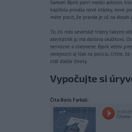
Samuel Bjork patrí medzi autorov, kto
kapitola prináša nové otázky, nové po
máte pocit, že pravda je už na dosah 
To, čo robí severské trilery takými o
atentátnik ju má doslova ukážkovú. O
nervózne a stiesnene. Bjork veľmi pre
verejnosti aj tlak na políciu. Cítite,
stáť ďalšie životy.
Vypočujte si úry
Číta Boris Farkaš: