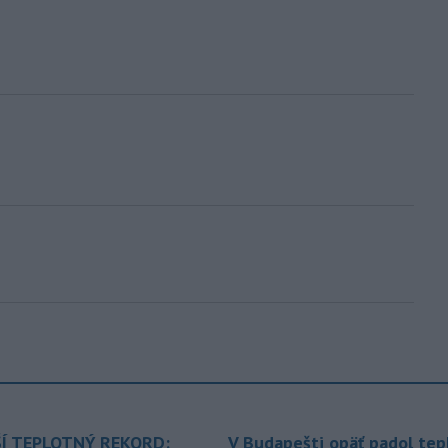
Í TEPLOTNÝ REKORD:
V Budapešti opäť padol tep