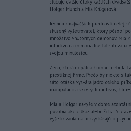
sľubuje ďalšie útoky každých dvadsaťšt
Holger Munch a Mia Krügerová.
Jednou z najväčších predností celej s
skúsený vyšetrovateľ, ktorý pôsobí p
množstvo vnútorných démonov. Mia Kr
intuitívna a mimoriadne talentovaná v
svojou minulosťou.
Žena, ktorá odpálila bombu, nebola fa
prestížnej firme. Prečo by niekto s 
táto otázka vytvára jadro celého príb
manipulácií a skrytých motívov, ktoré s
Mia a Holger navyše v dome atentátni
pôsobia ako odkaz alebo šifra. A práv
vyšetrovania na nervydrásajúcu psycho