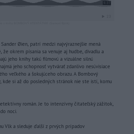
nie z knihy BOMBOVÝ ATENTÁTNIK (Samuel Bjork)
Sander Øien, patrí medzi najvýraznejšie mená
, že okrem písania sa venuje aj hudbe, divadlu a
ú jeho knihy takú filmovú a vizuálne silnú
najmä jeho schopnosť vytvárať zdanlivo nesúvisiace
dného veľkého a šokujúceho obrazu. A Bombový
 kde si až do posledných stránok nie ste istí, komu
detektívny román. Je to intenzívny čitateľský zážitok,
do noci.
 Vlk a sleduje ďalší z prvých prípadov