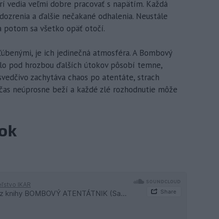
rí vedia veľmi dobre pracovať s napätím. Každá
dozrenia a ďalšie nečakané odhalenia. Neustále
a potom sa všetko opäť otočí.
bľúbenými, je ich jedinečná atmosféra. A Bombový
slo pod hrozbou ďalších útokov pôsobí temne,
svedčivo zachytáva chaos po atentáte, strach
 že čas neúprosne beží a každé zlé rozhodnutie môže
vok