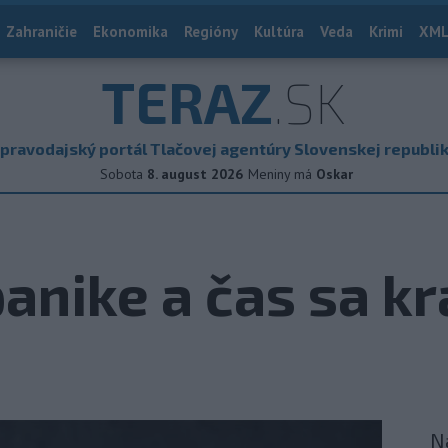
Zahraničie
Ekonomika
Regióny
Kultúra
Veda
Krimi
XML
TERAZ
.SK
pravodajský portál Tlačovej agentúry Slovenskej republi
Sobota
8. august 2026
Meniny má
Oskar
anike a čas sa kr
N