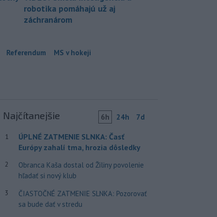
robotika pomáhajú už aj
záchranárom
Referendum
MS v hokeji
Najčítanejšie
6h
24h
7d
ÚPLNÉ ZATMENIE SLNKA: Časť
1
Európy zahalí tma, hrozia dôsledky
2
Obranca Kaša dostal od Žiliny povolenie
hľadať si nový klub
3
ČIASTOČNÉ ZATMENIE SLNKA: Pozorovať
sa bude dať v stredu