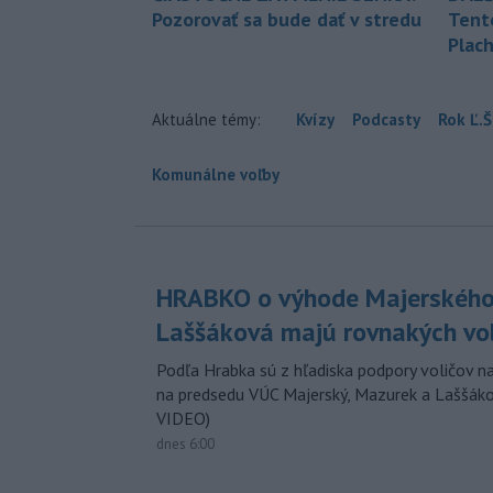
Pozorovať sa bude dať v stredu
Tent
Plach
Aktuálne témy:
Kvízy
Podcasty
Rok Ľ.Š
Komunálne voľby
HRABKO o výhode Majerského
Laššáková majú rovnakých vo
Podľa Hrabka sú z hľadiska podpory voličov na
na predsedu VÚC Majerský, Mazurek a Laššák
VIDEO)
dnes 6:00