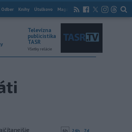
 Odber
Knihy
Útulkovo
Magazín
News Now
Archív
TASR
Televízna
publicistika
TASR
ky
Všetky relácie
áti
ajčítanejšie
6h
24h
7d