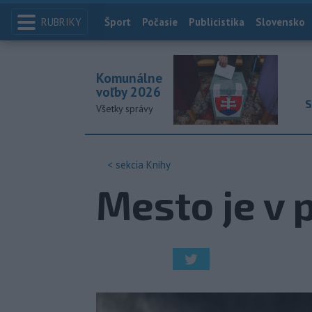
RUBRIKY
Index
Šport
Počasie
Publicistika
Slovensko
Komunálne
voľby 2026
S
Všetky správy
< sekcia
Knihy
Mesto je v p