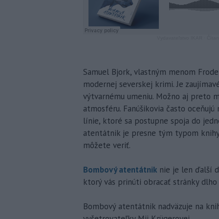
Vydavateľstvo IKAR
·
Číta
Samuel Bjork, vlastným menom Frode 
modernej severskej krimi. Je zaujímavé
výtvarnému umeniu. Možno aj preto maj
atmosféru. Fanúšikovia často oceňujú 
línie, ktoré sa postupne spoja do je
atentátnik je presne tým typom knihy,
môžete veriť.
Bombový atentátnik
nie je len ďalší 
ktorý vás prinúti obracať stránky dlho 
Bombový atentátnik nadväzuje na knihu
vyšetrovateľky Mii Krügerovej.