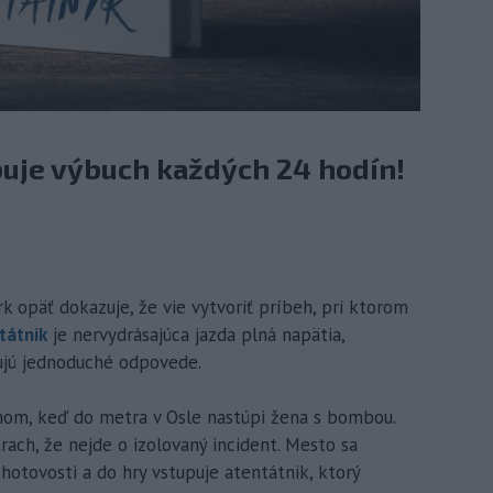
uje výbuch každých 24 hodín!
rk opäť dokazuje, že vie vytvoriť príbeh, pri ktorom
tátnik
je nervydrásajúca jazda plná napätia,
tujú jednoduché odpovede.
om, keď do metra v Osle nastúpi žena s bombou.
rach, že nejde o izolovaný incident. Mesto sa
hotovosti a do hry vstupuje atentátnik, ktorý