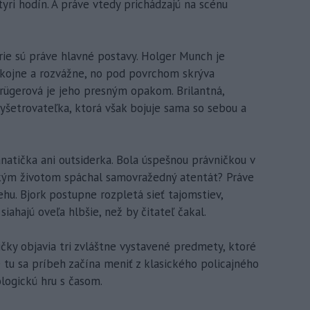
yri hodín. A práve vtedy prichádzajú na scénu
érie sú práve hlavné postavy. Holger Munch je
okojne a rozvážne, no pod povrchom skrýva
ügerová je jeho presným opakom. Brilantná,
yšetrovateľka, ktorá však bojuje sama so sebou a
natička ani outsiderka. Bola úspešnou právničkou v
takým životom spáchal samovražedný atentát? Práve
ehu. Bjork postupne rozpletá sieť tajomstiev,
iahajú oveľa hlbšie, než by čitateľ čakal.
čky objavia tri zvláštne vystavené predmety, ktoré
e tu sa príbeh začína meniť z klasického policajného
logickú hru s časom.