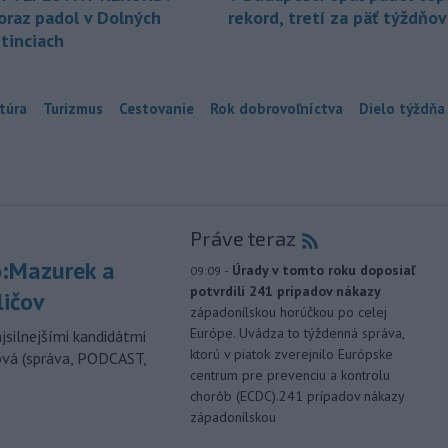
oraz padol v Dolných
rekord, tretí za päť týždňov
tinciach
túra
Turizmus
Cestovanie
Rok dobrovoľníctva
Dielo týždňa
Práve teraz
:Mazurek a
-
Úrady v tomto roku doposiaľ
09:09
potvrdili 241 prípadov nákazy
ličov
západonílskou horúčkou po celej
Európe. Uvádza to týždenná správa,
jsilnejšími kandidátmi
ktorú v piatok zverejnilo Európske
ová (správa, PODCAST,
centrum pre prevenciu a kontrolu
chorôb (ECDC).241 prípadov nákazy
západonílskou