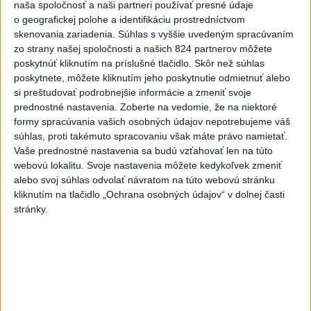
naša spoločnosť a naši partneri používať presné údaje
vpred
o geografickej polohe a identifikáciu prostredníctvom
dnes 6:10
skenovania zariadenia. Súhlas s vyššie uvedeným spracúvaním
Tragická nehoda: Prevrátil sa
zo strany našej spoločnosti a našich 824 partnerov môžete
poskytnúť kliknutím na príslušné tlačidlo. Skôr než súhlas
čln, zahynula žena a jej 5-
poskytnete, môžete kliknutím jeho poskytnutie odmietnuť alebo
mesačná dcéra
si preštudovať podrobnejšie informácie a zmeniť svoje
dnes 6:05
prednostné nastavenia.
Zoberte na vedomie, že na niektoré
formy spracúvania vašich osobných údajov nepotrebujeme váš
Trump vymenoval Willa Scharfa
súhlas, proti takémuto spracovaniu však máte právo namietať.
za nového právneho poradcu
Vaše prednostné nastavenia sa budú vzťahovať len na túto
Bieleho domu
webovú lokalitu. Svoje nastavenia môžete kedykoľvek zmeniť
dnes 6:14
alebo svoj súhlas odvolať návratom na túto webovú stránku
kliknutím na tlačidlo „Ochrana osobných údajov“ v dolnej časti
Tajomníkom Najvyššej rady
stránky.
národnej bezpečnosti v Iráne je
M. Rezáí
dnes 6:02
Vlani prišlo o život na celom
svete 350 humanitárnych
pracovníkov