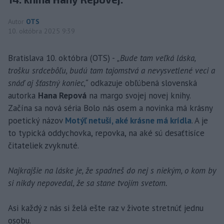
Autor
OTS
10. októbra 2025 9:39
Bratislava 10. októbra (OTS) -
„Bude tam veľká láska,
trošku srdcebôľu, budú tam tajomstvá a nevysvetlené veci a
snáď aj šťastný koniec,“
odkazuje obľúbená slovenská
autorka
Hana Repová
na margo svojej novej knihy.
Začína sa nová séria Bolo nás osem a novinka má krásny
poetický názov
Motýľ netuší, aké krásne má krídla
. A je
to typická oddychovka, repovka, na aké sú desaťtisíce
čitateliek zvyknuté.
Najkrajšie na láske je, že spadneš do nej s niekým, o kom by
si nikdy nepovedal, že sa stane tvojím svetom.
Asi každý z nás si želá ešte raz v živote stretnúť jednu
osobu.