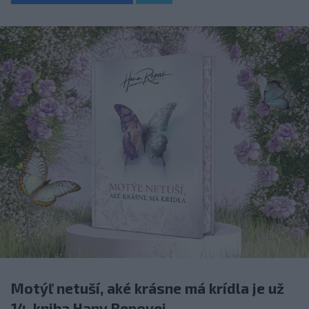
Motýľ netuší, aké krásne má krídla je už
14. kniha Hany Repovej.