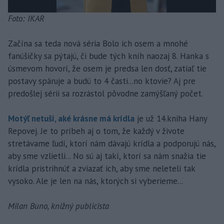
Foto: IKAR
Začína sa teda nová séria Bolo ich osem a mnohé
fanúšičky sa pýtajú, či bude tých kníh naozaj 8. Hanka s
úsmevom hovorí, že osem je predsa len dosť, zatiaľ tie
postavy spáruje a budú to 4 časti...no ktovie? Aj pre
predošlej sérii sa rozrástol pôvodne zamýšľaný počet.
Motýľ netuší, aké krásne má krídla
je už 14.kniha Hany
Repovej. Je to príbeh aj o tom, že každý v živote
stretávame ľudí, ktorí nám dávajú krídla a podporujú nás,
aby sme vzlietli... No sú aj takí, ktorí sa nám snažia tie
krídla pristrihnúť a zviazať ich, aby sme neleteli tak
vysoko. Ale je len na nás, ktorých si vyberieme...
Milan Buno, knižný publicista