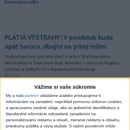
Komunálne voľby
PLATIA VÝSTRAHY: V pondelok bude
opäť horúco, dbajte na pitný režim
Druhostupňová výstraha platí v celom Bratislavskom,
Nitrianskom a Trnavskom kraji. Rovnako v okresoch Krupina,
Lučenec a Veľký Krtíš v Banskobystrickom kraji.
dnes 7:17
Vážime si vaše súkromie
Kuffa: Medvedicu, ktorá
zaútočila na človeka pri
My a naši
partneri
ukladáme a/alebo pristupujeme k
Turanoch, zastrelili
informáciám na zariadení, napríklad pomocou súborov cookies,
a spracúvame osobné údaje, ako sú jedinečné identifikátory a
dnes 7:03
štandardné informácie odosielané zariadením na
Mladenov: Odmietaný plán pre
personalizovanú reklamu a obsah, meranie reklamy a obsahu,
Pásmo Gazy je jediná cesta
prieskumy publika a vývoj služieb.
S vaším povolením môže