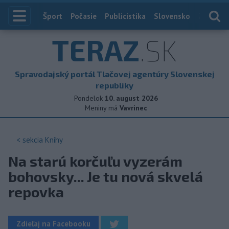
Index
Šport
Počasie
Publicistika
Slovensko
Zahranič
TERAZ
.SK
Spravodajský portál Tlačovej agentúry Slovenskej
republiky
Pondelok
10. august 2026
Meniny má
Vavrinec
< sekcia
Knihy
Na starú korčuľu vyzerám
bohovsky... Je tu nová skvelá
repovka
Zdieľaj na Facebooku