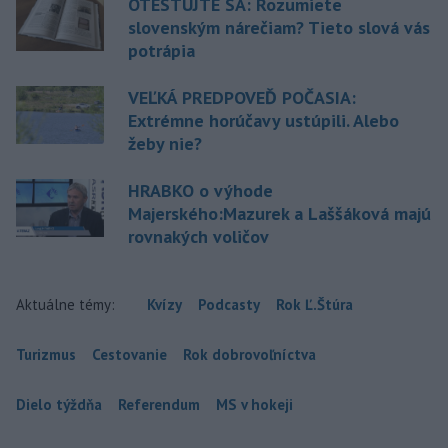
OTESTUJTE SA: Rozumiete
slovenským nárečiam? Tieto slová vás
potrápia
VEĽKÁ PREDPOVEĎ POČASIA:
Extrémne horúčavy ustúpili. Alebo
žeby nie?
HRABKO o výhode
Majerského:Mazurek a Laššáková majú
rovnakých voličov
Aktuálne témy:
Kvízy
Podcasty
Rok Ľ.Štúra
Turizmus
Cestovanie
Rok dobrovoľníctva
Dielo týždňa
Referendum
MS v hokeji