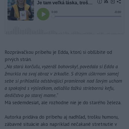
Rozprávačkou príbehu je Edda, ktorú si obľúbite od
prvých strán.
„Na starú korčuľu, vyzeráš bohovsky!, povedala si Edda a
žmurkla na svoj obraz v zrkadle. S drzým úškrnom samej
sebe si prihladila odstávajúci pramienok nad ľavým uchom
a spokojná s výsledkom, odložila ťažkú striebornú kefu,
dedičstvo po starej mame.“
Má sedemdesiat, ale rozhodne nie je do starého železa.
Autorka pridáva do príbehu aj nadhľad, trošku humoru,
zábavné situácie ako napríklad nečakané stretnutie v