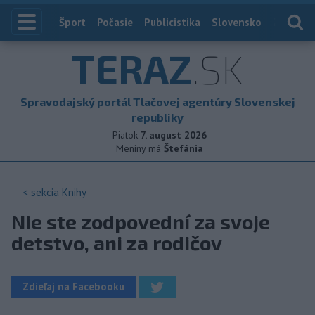
Index
Šport
Počasie
Publicistika
Slovensko
Zahranič
TERAZ
.SK
Spravodajský portál Tlačovej agentúry Slovenskej
republiky
Piatok
7. august 2026
Meniny má
Štefánia
< sekcia
Knihy
Nie ste zodpovední za svoje
detstvo, ani za rodičov
Zdieľaj na Facebooku