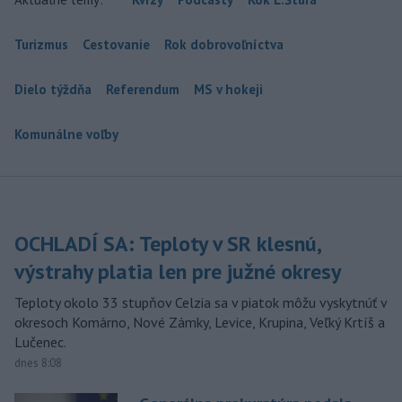
Turizmus
Cestovanie
Rok dobrovoľníctva
Dielo týždňa
Referendum
MS v hokeji
Komunálne voľby
OCHLADÍ SA: Teploty v SR klesnú,
výstrahy platia len pre južné okresy
Teploty okolo 33 stupňov Celzia sa v piatok môžu vyskytnúť v
okresoch Komárno, Nové Zámky, Levice, Krupina, Veľký Krtíš a
Lučenec.
dnes 8:08