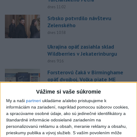
dnes 11:02
Srbsko potvrdilo návštevu
Zelenského
dnes 10:58
Ukrajina opäť zasiahla sklad
Wildberries v Jekaterinburgu
dnes 9:16
Forsterovú čaká v Birminghame
opäť dvojboj, Volka piate ME
dnes 11:43
Vážime si vaše súkromie
O Haraslína má záujem
My a naši
partneri
ukladáme a/alebo pristupujeme k
saudskoarabský Al-Fateh
informáciám na zariadení, napríklad pomocou súborov cookies,
a spracúvame osobné údaje, ako sú jedinečné identifikátory a
dnes 10:44
štandardné informácie odosielané zariadením na
personalizovanú reklamu a obsah, meranie reklamy a obsahu,
Práve teraz
prieskumy publika a vývoj služieb.
S vaším povolením môže