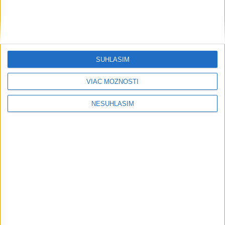
....
SÚHLASÍM
VIAC MOŽNOSTÍ
NESÚHLASÍM
....