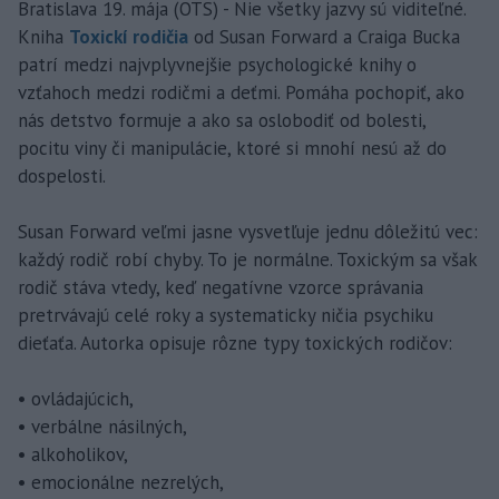
Bratislava 19. mája (OTS) - Nie všetky jazvy sú viditeľné.
Kniha
Toxickí rodičia
od Susan Forward a Craiga Bucka
patrí medzi najvplyvnejšie psychologické knihy o
vzťahoch medzi rodičmi a deťmi. Pomáha pochopiť, ako
nás detstvo formuje a ako sa oslobodiť od bolesti,
pocitu viny či manipulácie, ktoré si mnohí nesú až do
dospelosti.
Susan Forward veľmi jasne vysvetľuje jednu dôležitú vec:
každý rodič robí chyby. To je normálne. Toxickým sa však
rodič stáva vtedy, keď negatívne vzorce správania
pretrvávajú celé roky a systematicky ničia psychiku
dieťaťa. Autorka opisuje rôzne typy toxických rodičov:
• ovládajúcich,
• verbálne násilných,
• alkoholikov,
• emocionálne nezrelých,