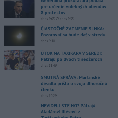
Generálna prokuratúra podala
pre určenie volebných obvodov
8 protestov
aktualizované
dnes 9:03
,
dnes 9:55
ČIASTOČNÉ ZATMENIE SLNKA:
Pozorovať sa bude dať v stredu
dnes 9:40
ÚTOK NA TAXIKÁRA V SEREDI:
Pátrajú po dvoch tínedžeroch
dnes 11:49
SMUTNÁ SPRÁVA: Martinské
divadlo prišlo o svoju dlhoročnú
členku
dnes 10:29
NEVIDELI STE HO? Pátrajú
Aladárovi Illésovi z
Turčianskeho Petra