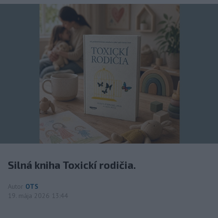
Silná kniha Toxickí rodičia.
Autor
OTS
19. mája 2026 13:44