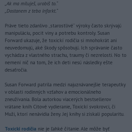
„Ak ma miluješ, urobíš to.“
„Dostanem z teba infarkt.“
Práve tieto zdanlivo „starostlivé“ výroky často skrývajú
manipuláciu, pocit viny a potrebu kontroly. Susan
Forward ukazuje, že toxickí rodičia si mnohokrát ani
neuvedomujú, aké škody spôsobujú. Ich správanie často
vychádza z vlastného strachu, traumy či nezrelosti. No to
nemení nič na tom, že ich deti nesú následky ešte
desaťročia.
Susan Forward patrila medzi najuznávanejšie terapeutky
v oblasti rodinných vzťahov a emocionálneho
zneužívania. Bola autorkou viacerých bestsellerov
vrátane kníh Citové vydieranie, Toxickí svokrovci, či
Muži, ktorí nenávidia ženy. Jej knihy si získali popularitu.
Toxickí rodičia
nie je ľahké čítanie. Ale môže byť