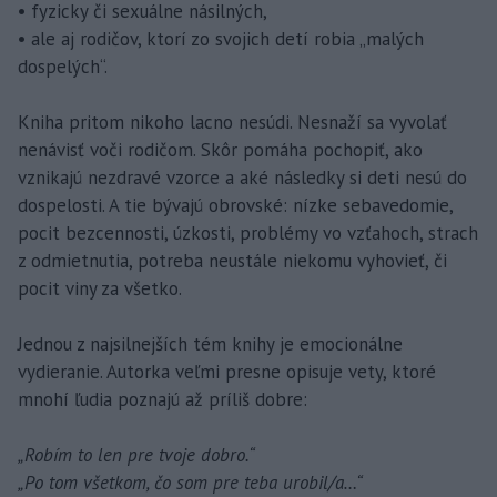
• fyzicky či sexuálne násilných,
• ale aj rodičov, ktorí zo svojich detí robia „malých
dospelých“.
Kniha pritom nikoho lacno nesúdi. Nesnaží sa vyvolať
nenávisť voči rodičom. Skôr pomáha pochopiť, ako
vznikajú nezdravé vzorce a aké následky si deti nesú do
dospelosti. A tie bývajú obrovské: nízke sebavedomie,
pocit bezcennosti, úzkosti, problémy vo vzťahoch, strach
z odmietnutia, potreba neustále niekomu vyhovieť, či
pocit viny za všetko.
Jednou z najsilnejších tém knihy je emocionálne
vydieranie. Autorka veľmi presne opisuje vety, ktoré
mnohí ľudia poznajú až príliš dobre:
„Robím to len pre tvoje dobro.“
„Po tom všetkom, čo som pre teba urobil/a…“