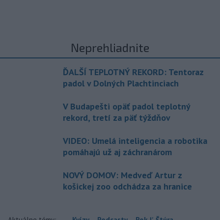
Neprehliadnite
ĎALŠÍ TEPLOTNÝ REKORD: Tentoraz
padol v Dolných Plachtinciach
V Budapešti opäť padol teplotný
rekord, tretí za päť týždňov
VIDEO: Umelá inteligencia a robotika
pomáhajú už aj záchranárom
NOVÝ DOMOV: Medveď Artur z
košickej zoo odchádza za hranice
Aktuálne témy:
Kvízy
Podcasty
Rok Ľ.Štúra