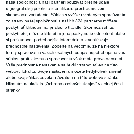
naša spoločnosť a naši partneri používať presné údaje
-
Slovenský hydrometeorologický ústav (SHMÚ) varuje v
11:51
o geografickej polohe a identifikáciu prostredníctvom
piatok
pred búrkami vo viacerých okresoch stredného a východného
skenovania zariadenia. Súhlas s vyššie uvedeným spracúvaním
Slovenska. Vydal preto výstrahu prvého stupňa.
zo strany našej spoločnosti a našich 824 partnerov môžete
poskytnúť kliknutím na príslušné tlačidlo. Skôr než súhlas
Viac
poskytnete, môžete kliknutím jeho poskytnutie odmietnuť alebo
Videá a prenosy TASR TV
si preštudovať podrobnejšie informácie a zmeniť svoje
prednostné nastavenia.
Zoberte na vedomie, že na niektoré
Deväť Slovákov zabojuje na ME v Paríži
formy spracúvania vašich osobných údajov nepotrebujeme váš
o čo najlepšie výsledky
súhlas, proti takémuto spracovaniu však máte právo namietať.
Vaše prednostné nastavenia sa budú vzťahovať len na túto
webovú lokalitu. Svoje nastavenia môžete kedykoľvek zmeniť
Viac
alebo svoj súhlas odvolať návratom na túto webovú stránku
Najčítanejšie
kliknutím na tlačidlo „Ochrana osobných údajov“ v dolnej časti
stránky.
6h
24h
7d
Po streľbe v škole neďaleko Bangkoku
1
hlásia štyroch mŕtvych
2
Kruhová križovatka v Poprade v smere z Hozelca bude