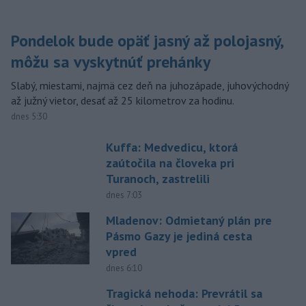
Pondelok bude opäť jasný až polojasný,
môžu sa vyskytnúť prehánky
Slabý, miestami, najmä cez deň na juhozápade, juhovýchodný
až južný vietor, desať až 25 kilometrov za hodinu.
dnes 5:30
Kuffa: Medvedicu, ktorá
zaútočila na človeka pri
Turanoch, zastrelili
dnes 7:03
Mladenov: Odmietaný plán pre
Pásmo Gazy je jediná cesta
vpred
dnes 6:10
Tragická nehoda: Prevrátil sa