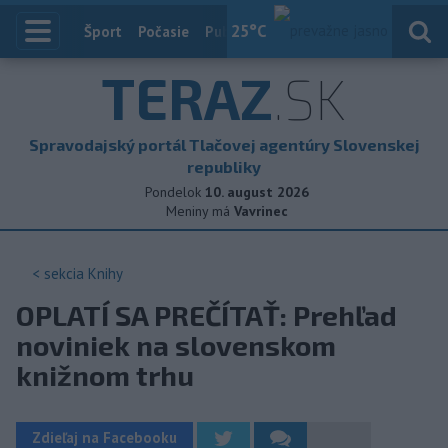
25
°C
Index
Šport
Počasie
Publicistika
Slovensko
Zahranič
TERAZ
.SK
Spravodajský portál Tlačovej agentúry Slovenskej
republiky
Pondelok
10. august 2026
Meniny má
Vavrinec
< sekcia
Knihy
OPLATÍ SA PREČÍTAŤ: Prehľad
noviniek na slovenskom
knižnom trhu
Zdieľaj na Facebooku