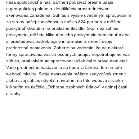
Videá a prenosy TASR TV
naša spoločnosť a naši partneri používať presné údaje
o geografickej polohe a identifikáciu prostredníctvom
Deväť Slovákov zabojuje na ME v Paríži
skenovania zariadenia. Súhlas s vyššie uvedeným spracúvaním
o čo najlepšie výsledky
zo strany našej spoločnosti a našich 824 partnerov môžete
poskytnúť kliknutím na príslušné tlačidlo. Skôr než súhlas
poskytnete, môžete kliknutím jeho poskytnutie odmietnuť alebo
Viac
si preštudovať podrobnejšie informácie a zmeniť svoje
Najčítanejšie
prednostné nastavenia.
Zoberte na vedomie, že na niektoré
formy spracúvania vašich osobných údajov nepotrebujeme váš
6h
24h
7d
súhlas, proti takémuto spracovaniu však máte právo namietať.
Vaše prednostné nastavenia sa budú vzťahovať len na túto
MLADÍK VYPADOL Z FERRATY: Na Skalke
1
webovú lokalitu. Svoje nastavenia môžete kedykoľvek zmeniť
alebo svoj súhlas odvolať návratom na túto webovú stránku
pri Kremnici zasahovali záchranári
kliknutím na tlačidlo „Ochrana osobných údajov“ v dolnej časti
stránky.
2
DRÁMA V PARLAMENTE: Poslankyňa hádzala do
premiéra vajíčka
3
Česká vláda uvažuje nad zvýšením valorizácie dôchodkov
na dvojnásobok
4
ÚTOK MEDVEĎA: V Turanoch pri zjazde z D1 našli