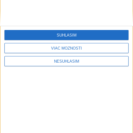
SÚHLASÍM
VIAC MOŽNOSTÍ
NESÚHLASÍM
....