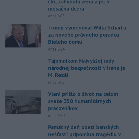
čln, zahynula žena a jej 5-
mesačná dcéra
dnes 6:05
Trump vymenoval Willa Scharfa
za nového právneho poradcu
Bieleho domu
dnes 6:14
Tajomníkom Najvyššej rady
národnej bezpečnosti v Iráne je
M. Rezáí
dnes 6:02
Vlani prišlo o život na celom
svete 350 humanitárnych
pracovníkov
dnes 6:20
Pamätný deň obetí banských
nešťastí pripomína tragédiu v