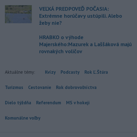
VEĽKÁ PREDPOVEĎ POČASIA:
Extrémne horúčavy ustúpili. Alebo
žeby nie?
HRABKO o výhode
Majerského:Mazurek a Laššáková majú
rovnakých voličov
Aktuálne témy:
Kvízy
Podcasty
Rok Ľ.Štúra
Turizmus
Cestovanie
Rok dobrovoľníctva
Dielo týždňa
Referendum
MS v hokeji
Komunálne voľby