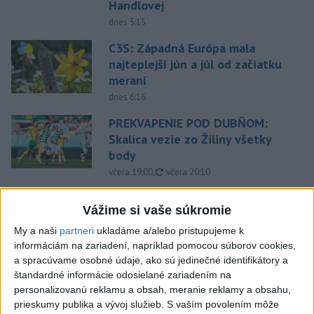
Handlovej
dnes 5:15
C3S: Západná Európa mala
najteplejší jún a júl od začiatku
meraní
dnes 6:16
PREKVAPENIE POD DUBŇOM:
Skalica vezie zo Žiliny všetky
body
aktualizované
včera 19:00
,
včera 20:10
Práve teraz
Vážime si vaše súkromie
-
Medvedicu útočiacu v nedeľu (9. 8.) na 42-ročného muža
07:03
My a naši
partneri
ukladáme a/alebo pristupujeme k
pri Turanoch
sa podarilo eliminovať. Na sociálnej sieti o tom
informáciám na zariadení, napríklad pomocou súborov cookies,
informoval štátny tajomník ministerstva životného prostredia Filip
a spracúvame osobné údaje, ako sú jedinečné identifikátory a
Kuffa.
štandardné informácie odosielané zariadením na
personalizovanú reklamu a obsah, meranie reklamy a obsahu,
Viac
prieskumy publika a vývoj služieb.
S vaším povolením môže