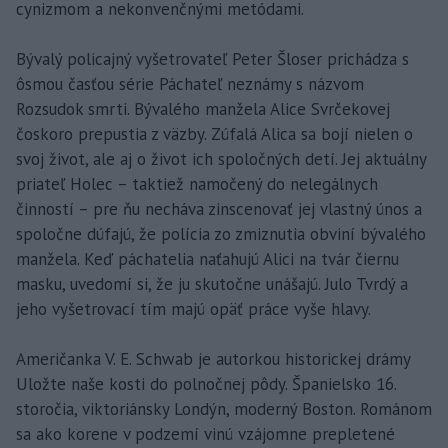
cynizmom a nekonvenčnými metódami.
Bývalý policajný vyšetrovateľ Peter Šloser prichádza s
ôsmou časťou série Páchateľ neznámy s názvom
Rozsudok smrti. Bývalého manžela Alice Svrčekovej
čoskoro prepustia z väzby. Zúfalá Alica sa bojí nielen o
svoj život, ale aj o život ich spoločných detí. Jej aktuálny
priateľ Holec – taktiež namočený do nelegálnych
činností – pre ňu necháva zinscenovať jej vlastný únos a
spoločne dúfajú, že polícia zo zmiznutia obviní bývalého
manžela. Keď páchatelia naťahujú Alici na tvár čiernu
masku, uvedomí si, že ju skutočne unášajú. Julo Tvrdý a
jeho vyšetrovací tím majú opäť práce vyše hlavy.
Američanka V. E. Schwab je autorkou historickej drámy
Uložte naše kosti do polnočnej pôdy. Španielsko 16.
storočia, viktoriánsky Londýn, moderný Boston. Románom
sa ako korene v podzemí vinú vzájomne prepletené