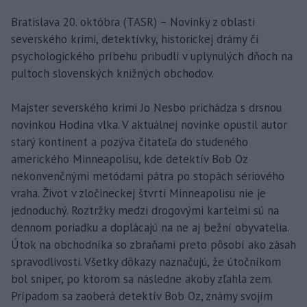
Bratislava 20. októbra (TASR) – Novinky z oblasti
severského krimi, detektívky, historickej drámy či
psychologického príbehu pribudli v uplynulých dňoch na
pultoch slovenských knižných obchodov.
Majster severského krimi Jo Nesbo prichádza s drsnou
novinkou Hodina vlka. V aktuálnej novinke opustil autor
starý kontinent a pozýva čitateľa do studeného
amerického Minneapolisu, kde detektív Bob Oz
nekonvenčnými metódami pátra po stopách sériového
vraha. Život v zločineckej štvrti Minneapolisu nie je
jednoduchý. Roztržky medzi drogovými kartelmi sú na
dennom poriadku a doplácajú na ne aj bežní obyvatelia.
Útok na obchodníka so zbraňami preto pôsobí ako zásah
spravodlivosti. Všetky dôkazy naznačujú, že útočníkom
bol sniper, po ktorom sa následne akoby zľahla zem.
Prípadom sa zaoberá detektív Bob Oz, známy svojím