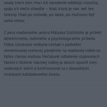
osudy troch žien. Hoci ich narodenie oddeľujú storočia,
spája ich niečo silnejšie – hlad, ktorý je viac než len
telesný. Hlad po slobode, po láske, po možnosti byť
sama sebou.
Z pera maďarského autora Mátyása Szöllősiho je príbeh
detektívneho, rodinného a psychologického príbehu
Fóbia. Uznávaná vedkyňa cestuje v podvečer
nemenovanej svetovej pandémie na maďarský vidiek za
ťažko chorou matkou. Nečakané odhalenie utajovaných
faktov z histórie vlastnej rodiny ju donúti opustiť svet
vedeckých teórií a konfrontovať sa s absurdnými
stránkami každodenného života.