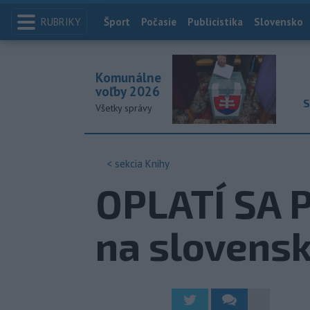
RUBRIKY
Index
Šport
Počasie
Publicistika
Slovensko
Komunálne
voľby 2026
S
Všetky správy
< sekcia
Knihy
OPLATÍ SA P
na slovens