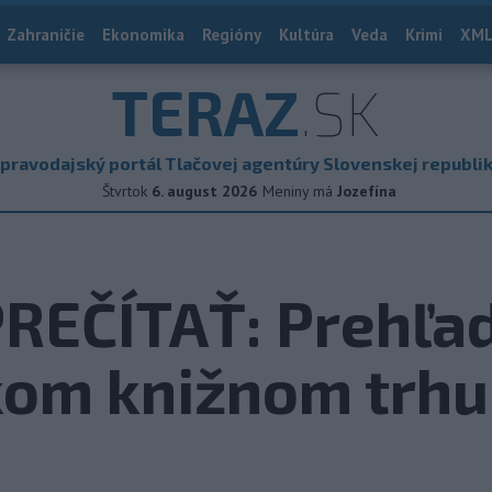
Zahraničie
Ekonomika
Regióny
Kultúra
Veda
Krimi
XML
TERAZ
.SK
pravodajský portál Tlačovej agentúry Slovenskej republi
Štvrtok
6. august 2026
Meniny má
Jozefína
REČÍTAŤ: Prehľad
kom knižnom trhu