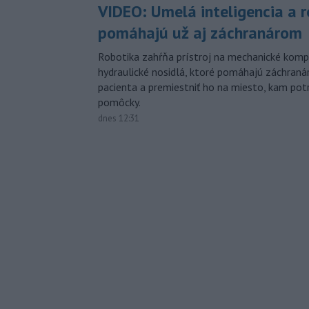
VIDEO: Umelá inteligencia a 
pomáhajú už aj záchranárom
Robotika zahŕňa prístroj na mechanické kompr
hydraulické nosidlá, ktoré pomáhajú záchran
pacienta a premiestniť ho na miesto, kam potr
pomôcky.
dnes 12:31