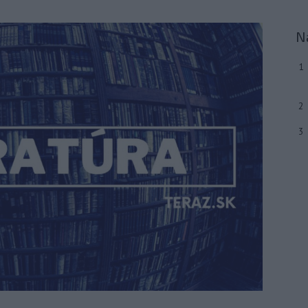
N
1
2
3