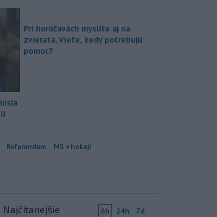
Pri horúčavách myslite aj na
zvieratá. Viete, kedy potrebujú
pomoc?
misia
ii
Referendum
MS v hokeji
Najčítanejšie
6h
24h
7d