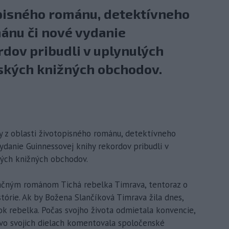
opisného románu, detektívneho
ánu či nové vydanie
dov pribudli v uplynulých
ských knižných obchodov.
ky z oblasti životopisného románu, detektívneho
danie Guinnessovej knihy rekordov pribudli v
kých knižných obchodov.
ačným románom Tichá rebelka Timrava, tentoraz o
tórie. Ak by Božena Slančíková Timrava žila dnes,
tok rebelka. Počas svojho života odmietala konvencie,
u vo svojich dielach komentovala spoločenské