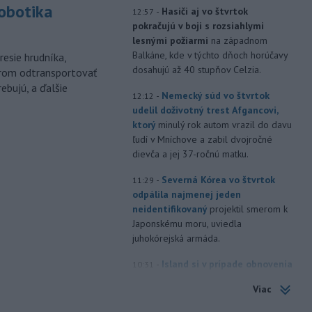
robotika
-
Hasiči aj vo štvrtok
12:57
pokračujú v boji s rozsiahlymi
lesnými požiarmi
na západnom
Balkáne, kde v týchto dňoch horúčavy
esie hrudníka,
dosahujú až 40 stupňov Celzia.
árom odtransportovať
ebujú, a ďalšie
-
Nemecký súd vo štvrtok
12:12
udelil doživotný trest Afgancovi,
ktorý
minulý rok autom vrazil do davu
ľudí v Mníchove a zabil dvojročné
dievča a jej 37-ročnú matku.
-
Severná Kórea vo štvrtok
11:29
odpálila najmenej jeden
neidentifikovaný
projektil smerom k
Japonskému moru, uviedla
juhokórejská armáda.
-
Island si v prípade obnovenia
10:31
rokovaní o vstupe do Európskej
Viac
únie chce zachovať suverénnu
kontrolu nad všetkým rybolovom.