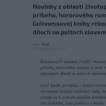
Novinky z oblasti život
príbehu, hororového rom
Guinnessovej knihy rekor
dňoch na pultoch sloven
Autor
TASR
27. októbra 2025 12:17
Bratislava 27. októbra (TASR) - Novin
príbehu, hororového románu či nové vy
uplynulých dňoch na pultoch slovens
Jozef Banáš prichádza s novým motiv
významnej ženskej osobnosti našej his
zrejme by si právom zaslúžila prívlas
žila slobodne, bola priama a s irónio