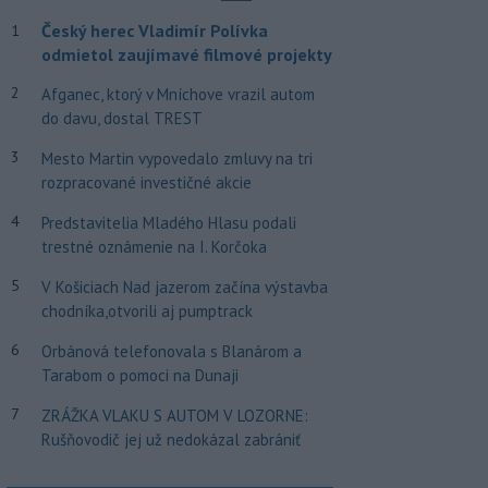
Český herec Vladimír Polívka
1
odmietol zaujímavé filmové projekty
2
Afganec, ktorý v Mníchove vrazil autom
do davu, dostal TREST
3
Mesto Martin vypovedalo zmluvy na tri
rozpracované investičné akcie
4
Predstavitelia Mladého Hlasu podali
trestné oznámenie na I. Korčoka
5
V Košiciach Nad jazerom začína výstavba
chodníka,otvorili aj pumptrack
6
Orbánová telefonovala s Blanárom a
Tarabom o pomoci na Dunaji
7
ZRÁŽKA VLAKU S AUTOM V LOZORNE:
Rušňovodič jej už nedokázal zabrániť