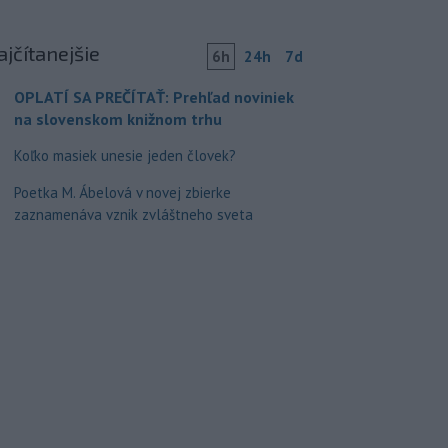
ajčítanejšie
6h
24h
7d
OPLATÍ SA PREČÍTAŤ: Prehľad noviniek
na slovenskom knižnom trhu
Koľko masiek unesie jeden človek?
Poetka M. Ábelová v novej zbierke
zaznamenáva vznik zvláštneho sveta