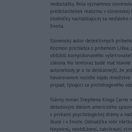
nedostatky. Bola významnou slovensko
predstaviteliek realizmu v slovenskej 
studničky nachádzajúcej sa neďaleko r
života.
Slovenský autor detektívnych príbehov
Kozmon prichádza s príbehom Líška, p
obľúbili komplikovaného vyšetrovateľ
zákona. No tentoraz bude mať hlavné s
autonehody je o to delikátnejší, že je
havarovanom vozidle nájdu množstvo dr
prípad, týkajúci sa protidrogového odd
Slávny román Stephena Kinga Carrie 
debutovým dielom amerického spisovat
s prvkami psychologickej drámy a nad
škole i v živote. Odmalička robí všetko
Nepeknú, neobľúbenú, zakríknutú stre