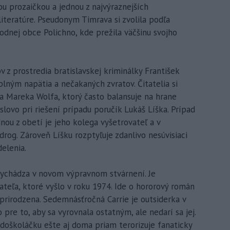
u prozaičkou a jednou z najvýraznejších
literatúre. Pseudonym Timrava si zvolila podľa
odnej obce Polichno, kde prežila väčšinu svojho
 z prostredia bratislavskej kriminálky František
lným napätia a nečakaných zvratov. Čitatelia si
a Mareka Wolfa, ktorý často balansuje na hrane
lovo pri riešení prípadu poručík Lukáš Líška. Prípad
dnou z obetí je jeho kolega vyšetrovateľ a v
og. Zároveň Líšku rozptyľuje zdanlivo nesúvisiaci
elenia.
vychádza v novom výpravnom stvárnení. Je
eľa, ktoré vyšlo v roku 1974. Ide o hororový román
prirodzena. Sedemnásťročná Carrie je outsiderka v
 pre to, aby sa vyrovnala ostatným, ale nedarí sa jej.
doškoláčku ešte aj doma priam terorizuje fanaticky