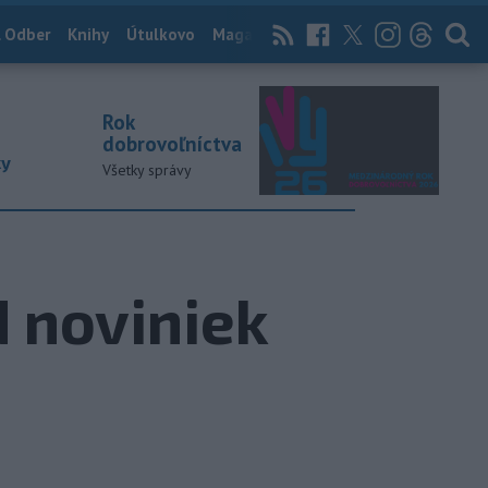
 Odber
Knihy
Útulkovo
Magazín
News Now
Archív
TASR
Rok
dobrovoľníctva
ky
Všetky správy
 noviniek