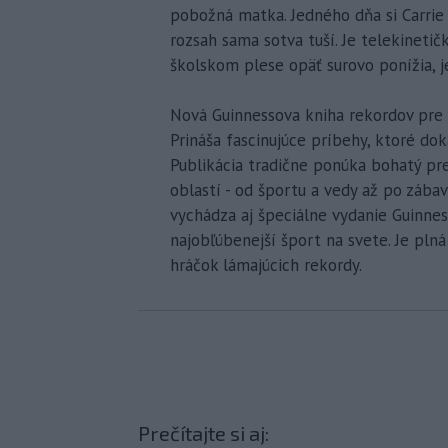
pobožná matka. Jedného dňa si Carrie
rozsah sama sotva tuší. Je telekinetič
školskom plese opäť surovo ponížia, je
Nová Guinnessova kniha rekordov pre r
Prináša fascinujúce príbehy, ktoré do
Publikácia tradične ponúka bohatý pr
oblastí - od športu a vedy až po zába
vychádza aj špeciálne vydanie Guinne
najobľúbenejší šport na svete. Je plná
hráčok lámajúcich rekordy.
Prečítajte si aj: