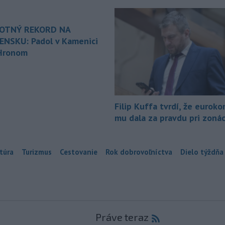
OTNÝ REKORD NA
ENSKU: Padol v Kamenici
Hronom
Filip Kuffa tvrdí, že euroko
mu dala za pravdu pri zonác
túra
Turizmus
Cestovanie
Rok dobrovoľníctva
Dielo týždňa
Práve teraz