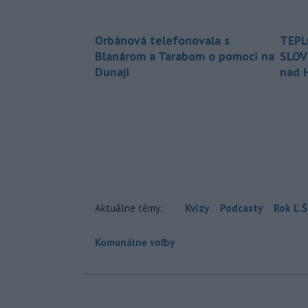
Orbánová telefonovala s
TEPL
Blanárom a Tarabom o pomoci na
SLOV
Dunaji
nad 
Aktuálne témy:
Kvízy
Podcasty
Rok Ľ.Š
Komunálne voľby