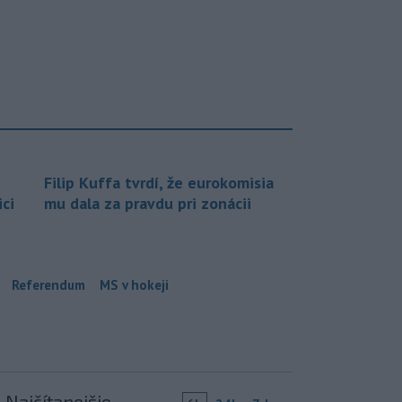
Filip Kuffa tvrdí, že eurokomisia
ci
mu dala za pravdu pri zonácii
Referendum
MS v hokeji
Najčítanejšie