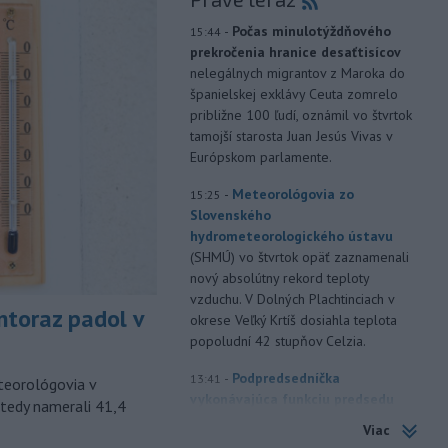
-
Počas minulotýždňového
15:44
prekročenia hranice desaťtisícov
nelegálnych migrantov z Maroka do
španielskej exklávy Ceuta zomrelo
približne 100 ľudí, oznámil vo štvrtok
tamojší starosta Juan Jesús Vivas v
Európskom parlamente.
-
Meteorológovia zo
15:25
Slovenského
hydrometeorologického ústavu
(SHMÚ) vo štvrtok opäť zaznamenali
nový absolútny rekord teploty
vzduchu. V Dolných Plachtinciach v
toraz padol v
okrese Veľký Krtíš dosiahla teplota
popoludní 42 stupňov Celzia.
-
Podpredsedníčka
13:41
eteorológovia v
vykonávajúca funkciu predsedu
tedy namerali 41,4
maďarského
Národného
Viac
zhromaždenia Anikó Hallerová