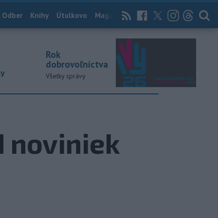
 Odber
Knihy
Útulkovo
Magazín
News Now
Archív
TASR
Rok
dobrovoľníctva
ky
Všetky správy
 noviniek