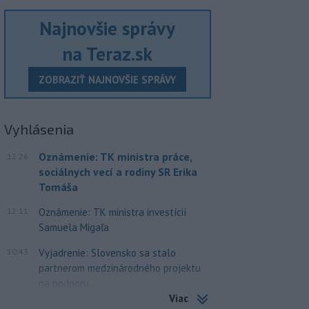
Najnovšie správy
na Teraz.sk
ZOBRAZIŤ NAJNOVŠIE SPRÁVY
Vyhlásenia
Oznámenie: TK ministra práce,
12:26
sociálnych vecí a rodiny SR Erika
Tomáša
12:11
Oznámenie: TK ministra investícií
Samuela Migaľa
10:43
Vyjadrenie: Slovensko sa stalo
partnerom medzinárodného projektu
na podporu...
Viac