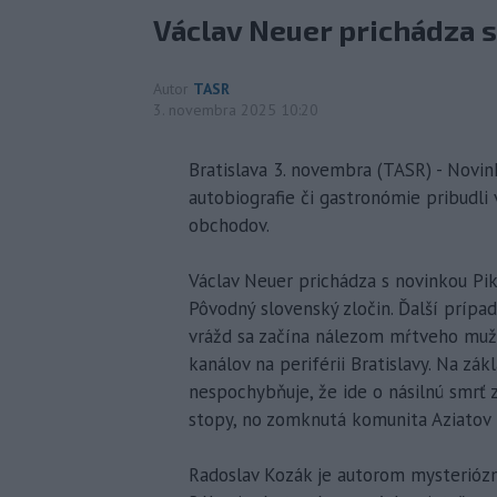
Václav Neuer prichádza s
Autor
TASR
3. novembra 2025 10:20
Bratislava 3. novembra (TASR) - Novink
autobiografie či gastronómie pribudli
obchodov.
Václav Neuer prichádza s novinkou Pik
Pôvodný slovenský zločin. Ďalší prípa
vrážd sa začína nálezom mŕtveho muž
kanálov na periférii Bratislavy. Na zá
nespochybňuje, že ide o násilnú smrť 
stopy, no zomknutá komunita Aziatov n
Radoslav Kozák je autorom mysteriózn