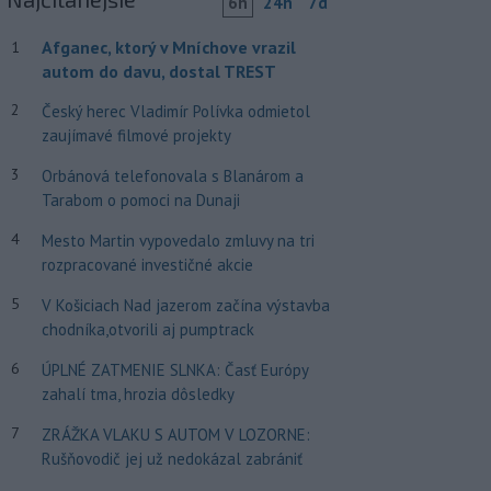
6h
24h
7d
Afganec, ktorý v Mníchove vrazil
1
autom do davu, dostal TREST
2
Český herec Vladimír Polívka odmietol
zaujímavé filmové projekty
3
Orbánová telefonovala s Blanárom a
Tarabom o pomoci na Dunaji
4
Mesto Martin vypovedalo zmluvy na tri
rozpracované investičné akcie
5
V Košiciach Nad jazerom začína výstavba
chodníka,otvorili aj pumptrack
6
ÚPLNÉ ZATMENIE SLNKA: Časť Európy
zahalí tma, hrozia dôsledky
7
ZRÁŽKA VLAKU S AUTOM V LOZORNE:
Rušňovodič jej už nedokázal zabrániť