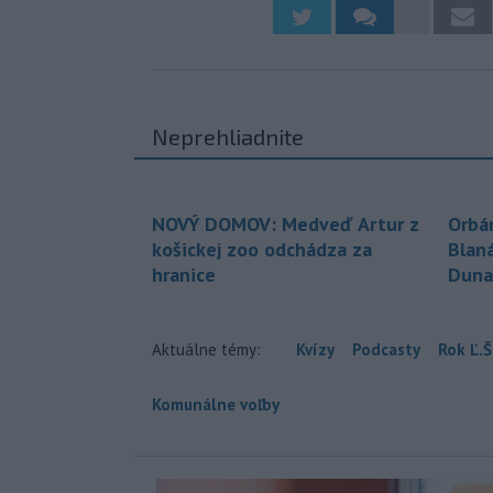
Neprehliadnite
NOVÝ DOMOV: Medveď Artur z
Orbá
košickej zoo odchádza za
Blan
hranice
Duna
Aktuálne témy:
Kvízy
Podcasty
Rok Ľ.Š
Komunálne voľby