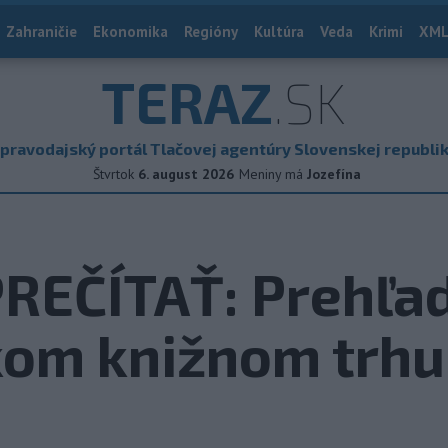
Zahraničie
Ekonomika
Regióny
Kultúra
Veda
Krimi
XML
TERAZ
.SK
pravodajský portál Tlačovej agentúry Slovenskej republi
Štvrtok
6. august 2026
Meniny má
Jozefína
REČÍTAŤ: Prehľad
kom knižnom trhu