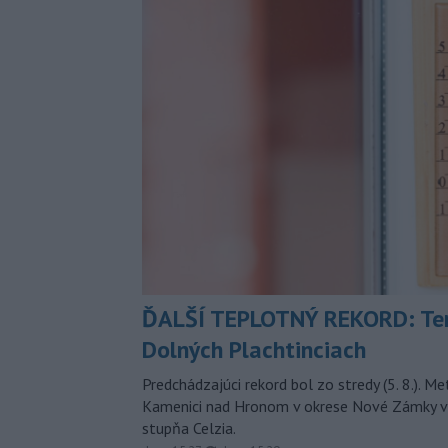
ĎALŠÍ TEPLOTNÝ REKORD: Ten
Dolných Plachtinciach
Predchádzajúci rekord bol zo stredy (5. 8.). M
Kamenici nad Hronom v okrese Nové Zámky v
stupňa Celzia.