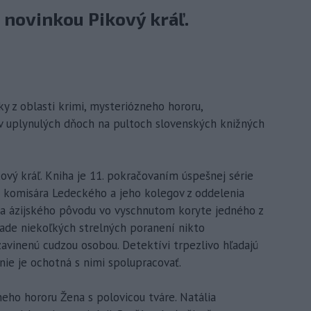
 novinkou Pikový kráľ.
y z oblasti krimi, mysteriózneho hororu,
 v uplynulých dňoch na pultoch slovenských knižných
ový kráľ. Kniha je 11. pokračovaním úspešnej série
d komisára Ledeckého a jeho kolegov z oddelenia
a ázijského pôvodu vo vyschnutom koryte jedného z
klade niekoľkých strelných poranení nikto
zavinenú cudzou osobou. Detektívi trpezlivo hľadajú
ie je ochotná s nimi spolupracovať.
eho hororu Žena s polovicou tváre. Natália