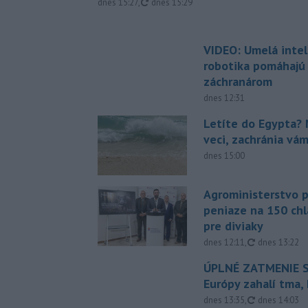
aktualizované
dnes 15:27
,
dnes 15:29
VIDEO: Umelá intel
robotika pomáhajú 
záchranárom
dnes 12:31
Letíte do Egypta? 
veci, zachránia vá
dnes 15:00
Agroministerstvo 
peniaze na 150 chl
pre diviaky
aktualizovan
dnes 12:11
,
dnes 13:22
ÚPLNÉ ZATMENIE S
Európy zahalí tma,
aktualizovan
dnes 13:35
,
dnes 14:03