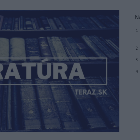
N
1
2
3
4