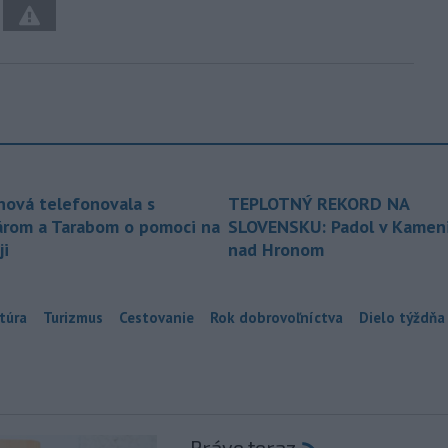
nová telefonovala s
TEPLOTNÝ REKORD NA
árom a Tarabom o pomoci na
SLOVENSKU: Padol v Kameni
ji
nad Hronom
túra
Turizmus
Cestovanie
Rok dobrovoľníctva
Dielo týždňa
Práve teraz