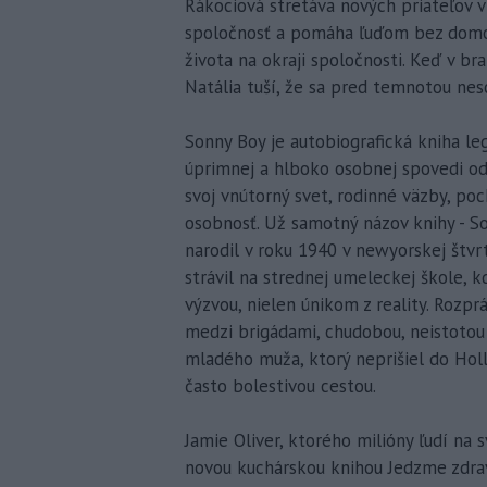
Rákociová stretáva nových priateľov v 
spoločnosť a pomáha ľuďom bez domova
života na okraji spoločnosti. Keď v br
Natália tuší, že sa pred temnotou nes
Sonny Boy je autobiografická kniha le
úprimnej a hlboko osobnej spovedi odha
svoj vnútorný svet, rodinné väzby, poc
osobnosť. Už samotný názov knihy - So
narodil v roku 1940 v newyorskej štvr
strávil na strednej umeleckej škole, k
výzvou, nielen únikom z reality. Rozpr
medzi brigádami, chudobou, neistotou
mladého muža, ktorý neprišiel do Hol
často bolestivou cestou.
Jamie Oliver, ktorého milióny ľudí na 
novou kuchárskou knihou Jedzme zdrav