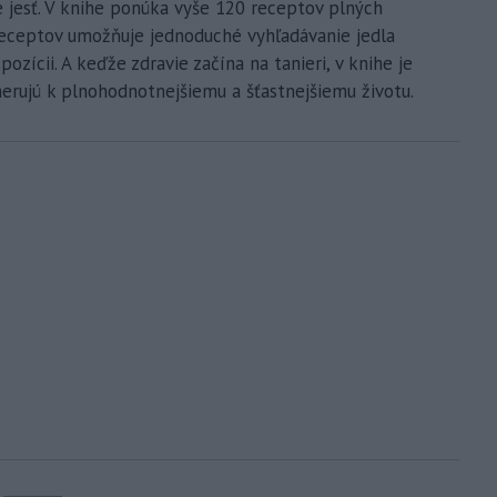
e jesť. V knihe ponúka vyše 120 receptov plných
 receptov umožňuje jednoduché vyhľadávanie jedla
ozícii. A keďže zdravie začína na tanieri, v knihe je
merujú k plnohodnotnejšiemu a šťastnejšiemu životu.