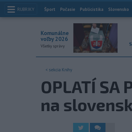
RUBRIKY
Index
Šport
Počasie
Publicistika
Slovensko
Komunálne
voľby 2026
S
Všetky správy
< sekcia
Knihy
OPLATÍ SA P
na slovens