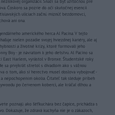
neziskovej organizácii. Snaží sa byť užitočnou pre
. Čoskoro sa pozrie do očí skutočnej esencii
atislavských uliciach začnú miznúť bezdomovci,
chová ani ona.
gendárneho amerického herca Al Pacina. V tejto
ľuje nielen pozadie svojej hviezdnej kariéry, ale aj
hybnosti a životné krízy, ktoré formovali jeho
nny Boy - je návratom k jeho detstvu. Al Pacino sa
ti East Harlem, vyrástol v Bronxe. Študentské roky
de sa prvýkrát stretol s divadlom ako s vážnou
áva o tom, ako si herectvo musel doslova vybojovať -
 a nepochopením okolia. Čitateľ tak sleduje príbeh
lywoodu po červenom koberci, ale kráčal dlhou a
svete poznajú ako šéfkuchára bez čapice, prichádza s
o. Dokazuje, že zdravá kuchyňa nie je o zákazoch,