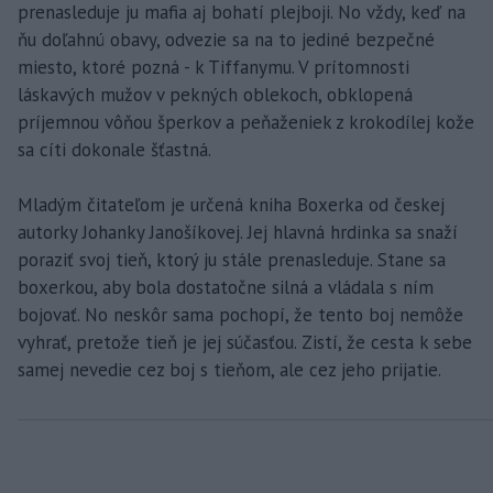
prenasleduje ju mafia aj bohatí plejboji. No vždy, keď na
ňu doľahnú obavy, odvezie sa na to jediné bezpečné
miesto, ktoré pozná - k Tiffanymu. V prítomnosti
láskavých mužov v pekných oblekoch, obklopená
príjemnou vôňou šperkov a peňaženiek z krokodílej kože
sa cíti dokonale šťastná.
Mladým čitateľom je určená kniha Boxerka od českej
autorky Johanky Janošíkovej. Jej hlavná hrdinka sa snaží
poraziť svoj tieň, ktorý ju stále prenasleduje. Stane sa
boxerkou, aby bola dostatočne silná a vládala s ním
bojovať. No neskôr sama pochopí, že tento boj nemôže
vyhrať, pretože tieň je jej súčasťou. Zistí, že cesta k sebe
samej nevedie cez boj s tieňom, ale cez jeho prijatie.