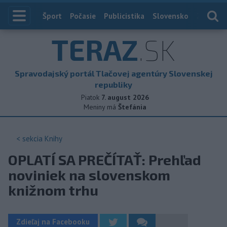
Index
Šport
Počasie
Publicistika
Slovensko
Zahranič
TERAZ
.SK
Spravodajský portál Tlačovej agentúry Slovenskej
republiky
Piatok
7. august 2026
Meniny má
Štefánia
< sekcia
Knihy
OPLATÍ SA PREČÍTAŤ: Prehľad
noviniek na slovenskom
knižnom trhu
Zdieľaj na Facebooku