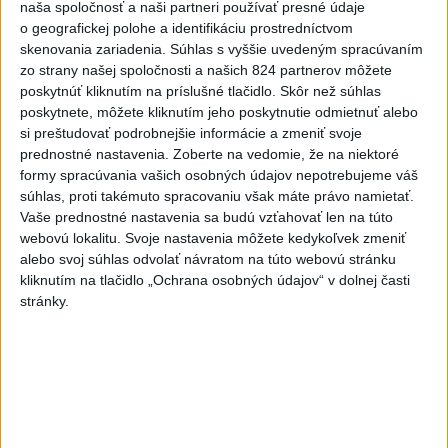
naša spoločnosť a naši partneri používať presné údaje
zmeny
o geografickej polohe a identifikáciu prostredníctvom
dnes 18:51
skenovania zariadenia. Súhlas s vyššie uvedeným spracúvaním
zo strany našej spoločnosti a našich 824 partnerov môžete
Úraz pri práci s lisovacím
poskytnúť kliknutím na príslušné tlačidlo. Skôr než súhlas
strojom: Hlásia dvoch
poskytnete, môžete kliknutím jeho poskytnutie odmietnuť alebo
zranených
si preštudovať podrobnejšie informácie a zmeniť svoje
dnes 16:07
prednostné nastavenia.
Zoberte na vedomie, že na niektoré
formy spracúvania vašich osobných údajov nepotrebujeme váš
Magyar o kandidátoch na post
súhlas, proti takémuto spracovaniu však máte právo namietať.
prezidenta: Mená nebudú
Vaše prednostné nastavenia sa budú vzťahovať len na túto
prekvapením
webovú lokalitu. Svoje nastavenia môžete kedykoľvek zmeniť
dnes 17:31
alebo svoj súhlas odvolať návratom na túto webovú stránku
kliknutím na tlačidlo „Ochrana osobných údajov“ v dolnej časti
Románsky palác na Spišskom
stránky.
hrade sa podarilo staticky
zabezpečiť
dnes 18:00
Slováci získali vo Vichy bronz,
Lacko: Rastú talentovaní hráči