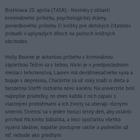
Bratislava 20. apríla (TASR) - Novinky z oblasti
kriminálneho príbehu, psychologickej drámy,
poviedkového príbehu či knižky pre detských čitateľov
pribudli v uplynulých dňoch na pultoch knižných
obchodov.
Holly Bourne je autorkou príbehu s kriminálnou
zápletkou Teším sa s tebou. Nicki je v predposlednom
mesiaci tehotenstva, Lauren má deväťmesačného syna a
bojuje s depresiou, Charlotte sa už roky snaží o dieťa a
bezdetná Steffi rozbieha novú kariéru. Na univerzite boli
najlepšie priateľky, no dnes každá z nich zápasí s
vlastnými problémami a ich životy sa uberajú rôznymi
smermi. Stretnú sa v jeden horúci letný deň, aby oslávili
príchod Nickinho bábätka, a hoci spočiatku všetko
vyzerá ideálne, napätie postupne rastie a podvečer už
nič nebude ako predtým.