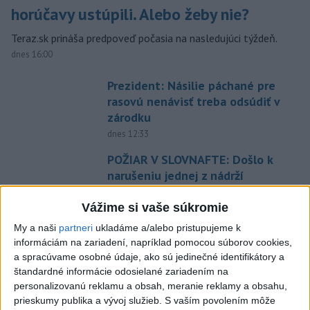
horúčavy ustúpili. Alebo žeby nie?
Teraz.sk prináša predpoveď počasia na nasledujúci týždeň.
dnes 16:00
Prezident: Násilie páchané pre
rasovú nenávisť treba odsúdiť v
zárodku
dnes 12:33
POŽIAR V SLOVNAFTE: Došlo k
narušeniu jednej z nádrží
aktualizované
dnes 14:20
,
dnes 15:46
Vážime si vaše súkromie
O jedného prevádzača menej:
My a naši
partneri
ukladáme a/alebo pristupujeme k
Prispela k tomu aj slovenská
informáciám na zariadení, napríklad pomocou súborov cookies,
polícia
a spracúvame osobné údaje, ako sú jedinečné identifikátory a
dnes 16:14
štandardné informácie odosielané zariadením na
personalizovanú reklamu a obsah, meranie reklamy a obsahu,
A. Danko vylúčil, že by sa SNS
prieskumy publika a vývoj služieb.
S vaším povolením môže
pred voľbami spájala, avizuje