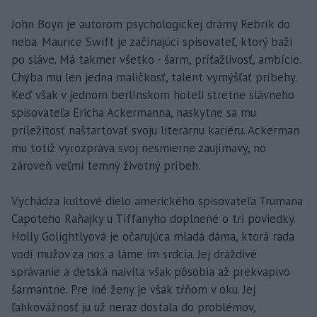
John Boyn je autorom psychologickej drámy Rebrík do
neba. Maurice Swift je začínajúci spisovateľ, ktorý baží
po sláve. Má takmer všetko - šarm, príťažlivosť, ambície.
Chýba mu len jedna maličkosť, talent vymýšľať príbehy.
Keď však v jednom berlínskom hoteli stretne slávneho
spisovateľa Ericha Ackermanna, naskytne sa mu
príležitosť naštartovať svoju literárnu kariéru. Ackerman
mu totiž vyrozpráva svoj nesmierne zaujímavý, no
zároveň veľmi temný životný príbeh.
Vychádza kultové dielo amerického spisovateľa Trumana
Capoteho Raňajky u Tiffanyho doplnené o tri poviedky.
Holly Golightlyová je očarujúca mladá dáma, ktorá rada
vodí mužov za nos a láme im srdcia. Jej dráždivé
správanie a detská naivita však pôsobia až prekvapivo
šarmantne. Pre iné ženy je však tŕňom v oku. Jej
ľahkovážnosť ju už neraz dostala do problémov,