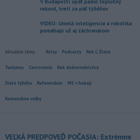
V Budapešti opäť padol teplotný
rekord, tretí za päť týždňov
VIDEO: Umelá inteligencia a robotika
pomáhajú už aj záchranárom
Aktuálne témy:
Kvízy
Podcasty
Rok Ľ.Štúra
Turizmus
Cestovanie
Rok dobrovoľníctva
Dielo týždňa
Referendum
MS v hokeji
Komunálne voľby
VEĽKÁ PREDPOVEĎ POČASIA: Extrémne