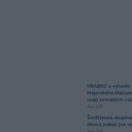
HRABKO o výhode
Majerského:Mazure
majú rovnakých vol
dnes 6:00
Šesťčlenná skupina
dňový pokus pre v
dnes 7:05