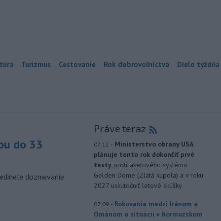
túra
Turizmus
Cestovanie
Rok dobrovoľníctva
Dielo týždňa
Práve teraz
ou do 33
-
Ministerstvo obrany USA
07:12
plánuje tento rok dokončiť prvé
testy
protiraketového systému
Golden Dome (Zlatá kupola) a v roku
edinele doznievanie
2027 uskutočniť letové skúšky.
-
Rokovania medzi Iránom a
07:09
Ománom o situácii v Hormuzskom