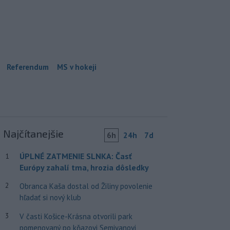
Referendum
MS v hokeji
Najčítanejšie
6h
24h
7d
ÚPLNÉ ZATMENIE SLNKA: Časť
1
Európy zahalí tma, hrozia dôsledky
2
Obranca Kaša dostal od Žiliny povolenie
hľadať si nový klub
3
V časti Košice-Krásna otvorili park
pomenovaný po kňazovi Semivanovi