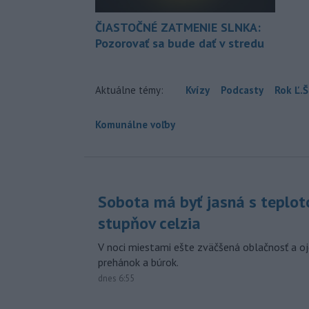
ČIASTOČNÉ ZATMENIE SLNKA:
Pozorovať sa bude dať v stredu
Aktuálne témy:
Kvízy
Podcasty
Rok Ľ.Š
Komunálne voľby
Sobota má byť jasná s teplot
stupňov celzia
V noci miestami ešte zväčšená oblačnosť a oj
prehánok a búrok.
dnes 6:55