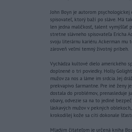
John Boyn je autorom psychologickej d
spisovateľ, ktorý baží po sláve. Má ta
len jedna maličkosť, talent vymýšľať 
stretne slávneho spisovateľa Ericha A
svoju literárnu kariéru. Ackerman mu 
zároveň veľmi temný životný príbeh.
Vychádza kultové dielo amerického s
doplnené o tri poviedky. Holly Goligh
mužov za nos a láme im srdcia. Jej drá
prekvapivo šarmantne. Pre iné ženy je 
dostala do problémov, prenasleduje ju
obavy, odvezie sa na to jediné bezpeč
láskavých mužov v pekných oblekoch,
krokodílej kože sa cíti dokonale šťast
Mladým čitateľom je určená kniha Boxe