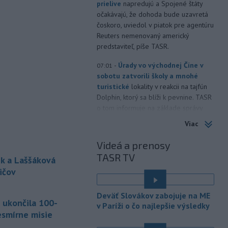
prielive
napredujú a Spojené štáty
očakávajú, že dohoda bude uzavretá
čoskoro, uviedol v piatok pre agentúru
Reuters nemenovaný americký
predstaviteľ, píše TASR.
-
Úrady vo východnej Číne v
07:01
sobotu zatvorili školy a mnohé
turistické
lokality v reakcii na tajfún
Dolphin, ktorý sa blíži k pevnine. TASR
o tom informuje na základe správy
agentúry AP.
Viac
-
Taliansky tenista Matteo
21:30
Videá a prenosy
Arnaldi vypadol na turnaji ATP
TASR TV
Masters 1000
v Montreale už v 3.
k a Laššáková
kole dvojhry.
ičov
-
Pri požiari lesného porastu v
20:18
Deväť Slovákov zabojuje na ME
Trstíne v okrese Trnava zasahuje
 ukončila 100-
v Paríži o čo najlepšie výsledky
takmer 50 hasičov.
esmírne misie