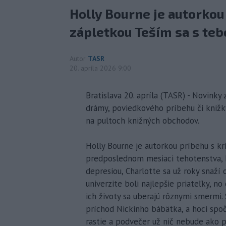
Holly Bourne je autorkou
zápletkou Teším sa s teb
Autor
TASR
20. apríla 2026 9:00
Bratislava 20. apríla (TASR) - Novinky
drámy, poviedkového príbehu či knižky
na pultoch knižných obchodov.
Holly Bourne je autorkou príbehu s kr
predposlednom mesiaci tehotenstva, 
depresiou, Charlotte sa už roky snaží 
univerzite boli najlepšie priateľky, n
ich životy sa uberajú rôznymi smermi. S
príchod Nickinho bábätka, a hoci spo
rastie a podvečer už nič nebude ako 