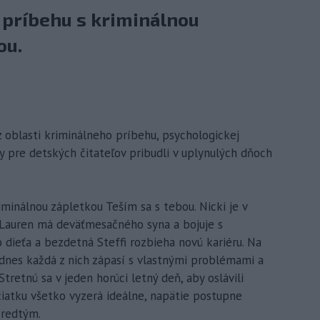
 príbehu s kriminálnou
ou.
 z oblasti kriminálneho príbehu, psychologickej
 pre detských čitateľov pribudli v uplynulých dňoch
iminálnou zápletkou Teším sa s tebou. Nicki je v
Lauren má deväťmesačného syna a bojuje s
o dieťa a bezdetná Steffi rozbieha novú kariéru. Na
o dnes každá z nich zápasí s vlastnými problémami a
tretnú sa v jeden horúci letný deň, aby oslávili
čiatku všetko vyzerá ideálne, napätie postupne
predtým.