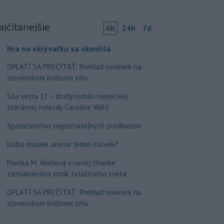
ajčítanejšie
6h
24h
7d
Hra na skrývačku sa skončila
OPLATÍ SA PREČÍTAŤ: Prehľad noviniek na
slovenskom knižnom trhu
Sila vetra 17 – druhý román nemeckej
literárnej hviezdy Caroline Wahl
Spoločenstvo nepoznateľných predmetov
Koľko masiek unesie jeden človek?
Poetka M. Ábelová v novej zbierke
zaznamenáva vznik zvláštneho sveta
OPLATÍ SA PREČÍTAŤ: Prehľad noviniek na
slovenskom knižnom trhu