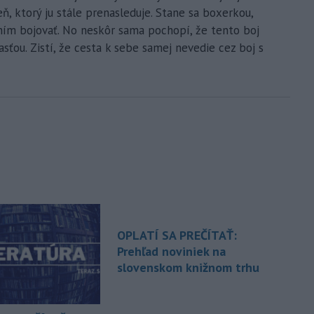
eň, ktorý ju stále prenasleduje. Stane sa boxerkou,
 ním bojovať. No neskôr sama pochopí, že tento boj
asťou. Zistí, že cesta k sebe samej nevedie cez boj s
OPLATÍ SA PREČÍTAŤ:
Prehľad noviniek na
slovenskom knižnom trhu