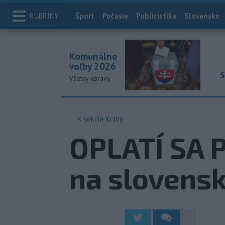
RUBRIKY
Index
Šport
Počasie
Publicistika
Slovensko
Komunálne
voľby 2026
S
Všetky správy
< sekcia
Knihy
OPLATÍ SA P
na slovens