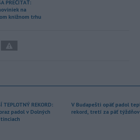
SA PREČÍTAŤ:
noviniek na
om knižnom trhu
Í TEPLOTNÝ REKORD:
V Budapešti opäť padol tep
oraz padol v Dolných
rekord, tretí za päť týždňov
tinciach