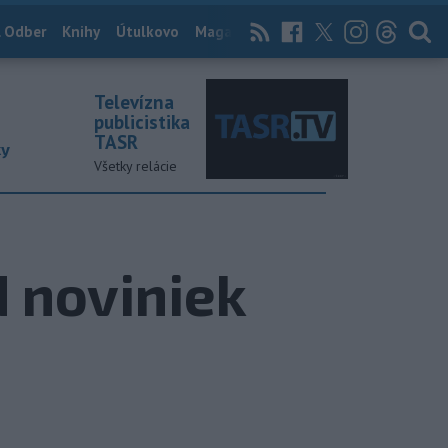
 Odber
Knihy
Útulkovo
Magazín
News Now
Archív
TASR
Televízna
publicistika
TASR
ky
Všetky relácie
 noviniek