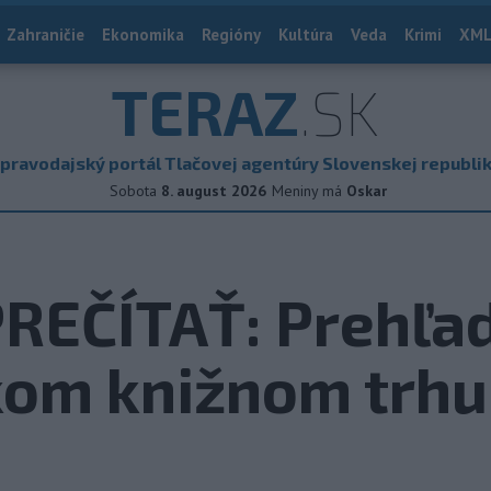
Zahraničie
Ekonomika
Regióny
Kultúra
Veda
Krimi
XML
TERAZ
.SK
pravodajský portál Tlačovej agentúry Slovenskej republi
Sobota
8. august 2026
Meniny má
Oskar
REČÍTAŤ: Prehľad
kom knižnom trhu