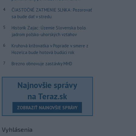
4
ČIASTOČNÉ ZATMENIE SLNKA: Pozorovať
sa bude dať v stredu
5
Historik Zajac: Územie Slovenska bolo
jadrom poľsko-uhorských vzťahov
6
Kruhová križovatka v Poprade v smere z
Hozelca bude hotová budúci rok
7
Brezno obnovuje zastávky MHD
Najnovšie správy
na Teraz.sk
ZOBRAZIŤ NAJNOVŠIE SPRÁVY
Vyhlásenia