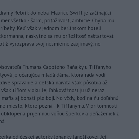
rámy Rebrík do neba. Maurice Swift je začínajúci
kmer všetko - šarm, príťažlivosť, ambície. Chýba mu
príbehy. Keď však v jednom berlínskom hoteli
ckermanna, naskytne sa mu príležitosť naštartovať
totiž vyrozpráva svoj nesmierne zaujímavý, no
pisovateľa Trumana Capoteho Raňajky u Tiffanyho
tlyová je očarujúca mladá dáma, ktorá rada vodí
ždivé správanie a detská naivita však pôsobia až
však tŕňom v oku. Jej ľahkovážnosť ju už neraz
 mafia aj bohatí plejboji. No vždy, keď na ňu doľahnú
né miesto, ktoré pozná - k Tiffanymu. V prítomnosti
 obklopená príjemnou vôňou šperkov a peňaženiek z
ná.
rka od českej autorky Johanky Janošíkovej. Jej