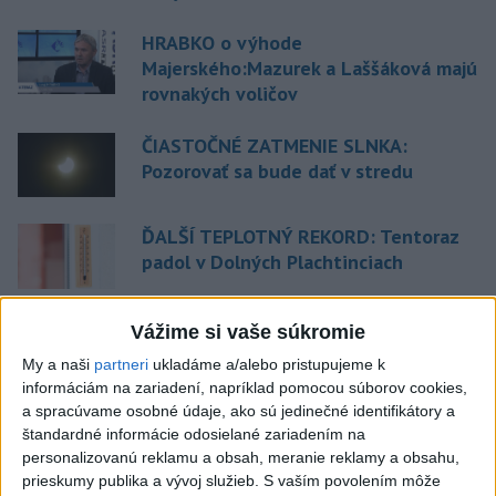
HRABKO o výhode
Majerského:Mazurek a Laššáková majú
rovnakých voličov
ČIASTOČNÉ ZATMENIE SLNKA:
Pozorovať sa bude dať v stredu
ĎALŠÍ TEPLOTNÝ REKORD: Tentoraz
padol v Dolných Plachtinciach
Vážime si vaše súkromie
Aktuálne témy:
Kvízy
Podcasty
Rok Ľ.Štúra
My a naši
partneri
ukladáme a/alebo pristupujeme k
informáciám na zariadení, napríklad pomocou súborov cookies,
Turizmus
Cestovanie
Rok dobrovoľníctva
a spracúvame osobné údaje, ako sú jedinečné identifikátory a
štandardné informácie odosielané zariadením na
personalizovanú reklamu a obsah, meranie reklamy a obsahu,
Dielo týždňa
Referendum
MS v hokeji
prieskumy publika a vývoj služieb.
S vaším povolením môže