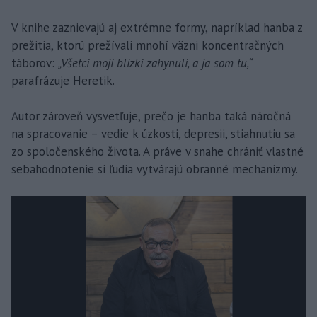
V knihe zaznievajú aj extrémne formy, napríklad hanba z
prežitia, ktorú prežívali mnohí väzni koncentračných
táborov:
„Všetci moji blízki zahynuli, a ja som tu,“
parafrázuje Heretik.
Autor zároveň vysvetľuje, prečo je hanba taká náročná
na spracovanie – vedie k úzkosti, depresii, stiahnutiu sa
zo spoločenského života. A práve v snahe chrániť vlastné
sebahodnotenie si ľudia vytvárajú obranné mechanizmy.