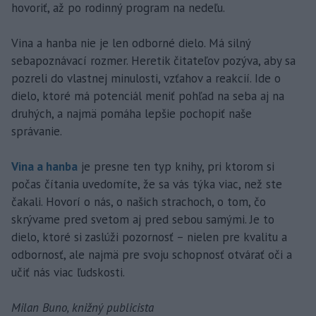
hovoriť, až po rodinný program na nedeľu.
Vina a hanba nie je len odborné dielo. Má silný
sebapoznávací rozmer. Heretik čitateľov pozýva, aby sa
pozreli do vlastnej minulosti, vzťahov a reakcií. Ide o
dielo, ktoré má potenciál meniť pohľad na seba aj na
druhých, a najmä pomáha lepšie pochopiť naše
správanie.
Vina a hanba
je presne ten typ knihy, pri ktorom si
počas čítania uvedomíte, že sa vás týka viac, než ste
čakali. Hovorí o nás, o našich strachoch, o tom, čo
skrývame pred svetom aj pred sebou samými. Je to
dielo, ktoré si zaslúži pozornosť – nielen pre kvalitu a
odbornosť, ale najmä pre svoju schopnosť otvárať oči a
učiť nás viac ľudskosti.
Milan Buno, knižný publicista