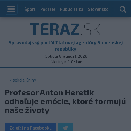
Index
Šport
Počasie
Publicistika
Slovensko
Zahranič
TERAZ
.SK
Spravodajský portál Tlačovej agentúry Slovenskej
republiky
Sobota
8. august 2026
Meniny má
Oskar
< sekcia
Knihy
Profesor Anton Heretik
odhaľuje emócie, ktoré formujú
naše životy
Zdieľaj na Facebooku