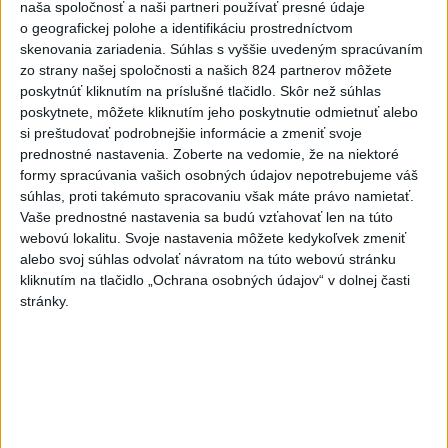
naša spoločnosť a naši partneri používať presné údaje
Komunálne voľby
o geografickej polohe a identifikáciu prostredníctvom
skenovania zariadenia. Súhlas s vyššie uvedeným spracúvaním
zo strany našej spoločnosti a našich 824 partnerov môžete
poskytnúť kliknutím na príslušné tlačidlo. Skôr než súhlas
poskytnete, môžete kliknutím jeho poskytnutie odmietnuť alebo
si preštudovať podrobnejšie informácie a zmeniť svoje
prednostné nastavenia.
Zoberte na vedomie, že na niektoré
formy spracúvania vašich osobných údajov nepotrebujeme váš
súhlas, proti takémuto spracovaniu však máte právo namietať.
Vaše prednostné nastavenia sa budú vzťahovať len na túto
webovú lokalitu. Svoje nastavenia môžete kedykoľvek zmeniť
alebo svoj súhlas odvolať návratom na túto webovú stránku
kliknutím na tlačidlo „Ochrana osobných údajov“ v dolnej časti
stránky.
Typ dronu, ktorý vybuchol v Bulharsku,
využíva ukrajinská armáda