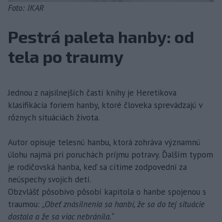
Foto: IKAR
Pestrá paleta hanby: od
tela po traumy
Jednou z najsilnejších častí knihy je Heretikova
klasifikácia foriem hanby, ktoré človeka sprevádzajú v
rôznych situáciách života.
Autor opisuje telesnú hanbu, ktorá zohráva významnú
úlohu najmä pri poruchách príjmu potravy. Ďalším typom
je rodičovská hanba, keď sa cítime zodpovední za
neúspechy svojich detí.
Obzvlášť pôsobivo pôsobí kapitola o hanbe spojenou s
traumou:
„Obeť znásilnenia sa hanbí, že sa do tej situácie
dostala a že sa viac nebránila.“