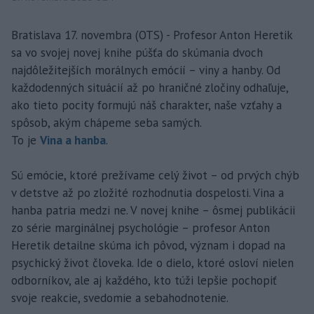
Bratislava 17. novembra (OTS) - Profesor Anton Heretik
sa vo svojej novej knihe púšťa do skúmania dvoch
najdôležitejších morálnych emócií – viny a hanby. Od
každodenných situácií až po hraničné zločiny odhaľuje,
ako tieto pocity formujú náš charakter, naše vzťahy a
spôsob, akým chápeme seba samých.
To je
Vina a hanba
.
Sú emócie, ktoré prežívame celý život – od prvých chýb
v detstve až po zložité rozhodnutia dospelosti. Vina a
hanba patria medzi ne. V novej knihe – ôsmej publikácii
zo série marginálnej psychológie – profesor Anton
Heretik detailne skúma ich pôvod, význam i dopad na
psychický život človeka. Ide o dielo, ktoré osloví nielen
odborníkov, ale aj každého, kto túži lepšie pochopiť
svoje reakcie, svedomie a sebahodnotenie.