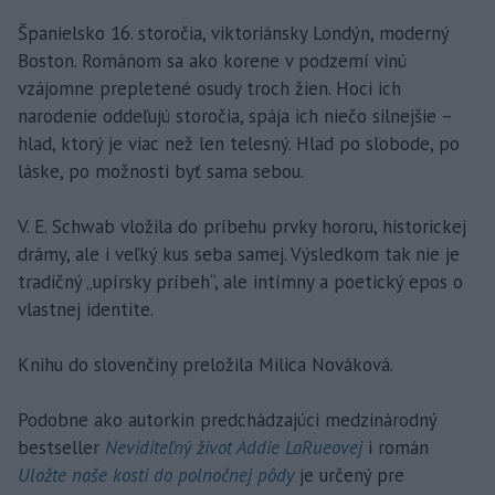
Španielsko 16. storočia, viktoriánsky Londýn, moderný
Boston. Románom sa ako korene v podzemí vinú
vzájomne prepletené osudy troch žien. Hoci ich
narodenie oddeľujú storočia, spája ich niečo silnejšie –
hlad, ktorý je viac než len telesný. Hlad po slobode, po
láske, po možnosti byť sama sebou.
V. E. Schwab vložila do príbehu prvky hororu, historickej
drámy, ale i veľký kus seba samej. Výsledkom tak nie je
tradičný „upírsky príbeh“, ale intímny a poetický epos o
vlastnej identite.
Knihu do slovenčiny preložila Milica Nováková.
Podobne ako autorkin predchádzajúci medzinárodný
bestseller
Neviditeľný život Addie LaRueovej
i román
Uložte naše kosti do polnočnej pôdy
je určený pre