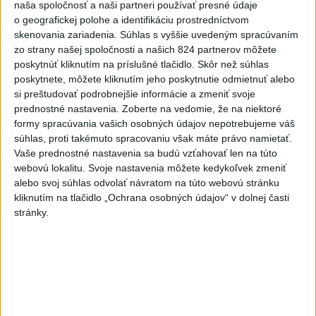
včera 19:10
naša spoločnosť a naši partneri používať presné údaje
o geografickej polohe a identifikáciu prostredníctvom
MLADÍK VYPADOL Z FERRATY:
skenovania zariadenia. Súhlas s vyššie uvedeným spracúvaním
Na Skalke pri Kremnici
zo strany našej spoločnosti a našich 824 partnerov môžete
zasahovali záchranári
poskytnúť kliknutím na príslušné tlačidlo. Skôr než súhlas
poskytnete, môžete kliknutím jeho poskytnutie odmietnuť alebo
včera 17:19
si preštudovať podrobnejšie informácie a zmeniť svoje
Omán: Rokovania o
prednostné nastavenia.
Zoberte na vedomie, že na niektoré
Hormuzskom prielive sú
formy spracúvania vašich osobných údajov nepotrebujeme váš
pozitívne a konštruktívne
súhlas, proti takémuto spracovaniu však máte právo namietať.
Vaše prednostné nastavenia sa budú vzťahovať len na túto
včera 19:24
webovú lokalitu. Svoje nastavenia môžete kedykoľvek zmeniť
STOVKY NASADENÝCH
alebo svoj súhlas odvolať návratom na túto webovú stránku
HASIČOV: Zasahujú pri lesnom
kliknutím na tlačidlo „Ochrana osobných údajov“ v dolnej časti
požiari v Andalúzii
stránky.
včera 17:13
Práve teraz
-
Okresný úrad (OÚ) Malacky vyhlásil v súvislosti s
21:43
požiarom
veľkého rozsahu vo Vojenskom obvode (VO) Záhorie
mimoriadnu situáciu. Jej vyhlásenie umožní v dotknutej lokalite