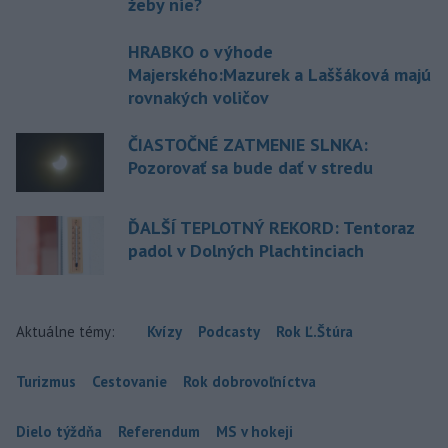
žeby nie?
HRABKO o výhode
Majerského:Mazurek a Laššáková majú
rovnakých voličov
ČIASTOČNÉ ZATMENIE SLNKA:
Pozorovať sa bude dať v stredu
ĎALŠÍ TEPLOTNÝ REKORD: Tentoraz
padol v Dolných Plachtinciach
Aktuálne témy:
Kvízy
Podcasty
Rok Ľ.Štúra
Turizmus
Cestovanie
Rok dobrovoľníctva
Dielo týždňa
Referendum
MS v hokeji