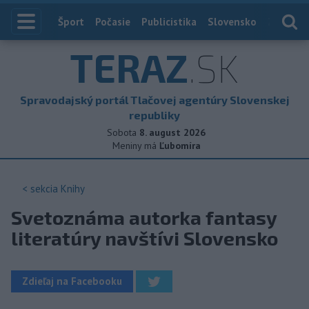
Index
Šport
Počasie
Publicistika
Slovensko
Zahranič
TERAZ
.SK
Spravodajský portál Tlačovej agentúry Slovenskej
republiky
Sobota
8. august 2026
Meniny má
Ľubomíra
< sekcia
Knihy
Svetoznáma autorka fantasy
literatúry navštívi Slovensko
Zdieľaj na Facebooku