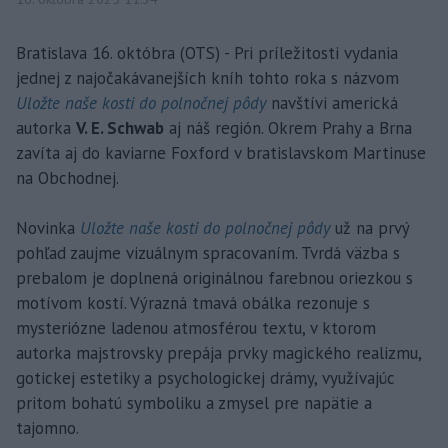
Bratislava 16. októbra (OTS) - Pri príležitosti vydania
jednej z najočakávanejších kníh tohto roka s názvom
Uložte naše kosti do polnočnej pôdy
navštívi americká
autorka
V. E. Schwab
aj náš región. Okrem Prahy a Brna
zavíta aj do kaviarne Foxford v bratislavskom Martinuse
na Obchodnej.
Novinka
Uložte naše kosti do polnočnej pôdy
už na prvý
pohľad zaujme vizuálnym spracovaním. Tvrdá väzba s
prebalom je doplnená originálnou farebnou oriezkou s
motívom kostí. Výrazná tmavá obálka rezonuje s
mysteriózne ladenou atmosférou textu, v ktorom
autorka majstrovsky prepája prvky magického realizmu,
gotickej estetiky a psychologickej drámy, využívajúc
pritom bohatú symboliku a zmysel pre napätie a
tajomno.