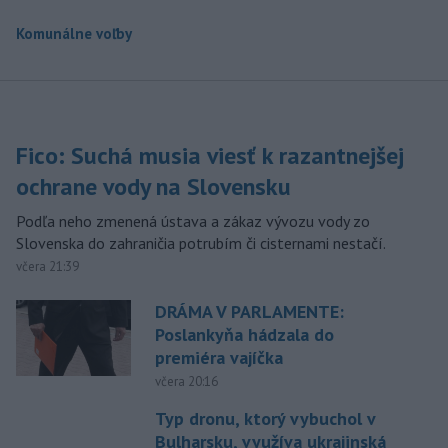
Komunálne voľby
Fico: Suchá musia viesť k razantnejšej
ochrane vody na Slovensku
Podľa neho zmenená ústava a zákaz vývozu vody zo
Slovenska do zahraničia potrubím či cisternami nestačí.
včera 21:39
DRÁMA V PARLAMENTE:
Poslankyňa hádzala do
premiéra vajíčka
včera 20:16
Typ dronu, ktorý vybuchol v
Bulharsku, využíva ukrajinská