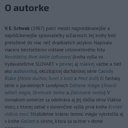
O autorke
V. E. Schwab
(1987) patrí medzi najpredávanejšie a
najobľúbenejšie spisovateľky súčasnosti. Jej knihy boli
preložené do viac než dvadsiatich jazykov. Napísala
viacero bestsellerov vrátane celosvetového hitu
Neviditeľný život Addie LaRueovej
(kniha vyšla vo
Vydavateľstve SLOVART v
pevnej
aj
mäkkej
väzbe a tiež
ako
audiokniha
), okúzľujúcej duchárskej série
Cassidy
Blake
(
Mesto duchov
,
Tunel z kostí
a
Most duší
) či fantasy
série o paralelných Londýnoch
Odtiene mágie
(
Tmavší
odtieň mágie
,
Stretnutie tieňov
a
Zaklínanie svetla
). V
rovnakom univerze sa odohráva aj jej ďalšia séria Vlákna
moci, z ktorej zatiaľ v slovenčine vyšla prvá kniha
Krehké
vlákna moci
. Strašidelne krásnu temnú mágiu vykreslila aj
v knihe
Gallant
o sirote, ktorá sa ocitne v dome