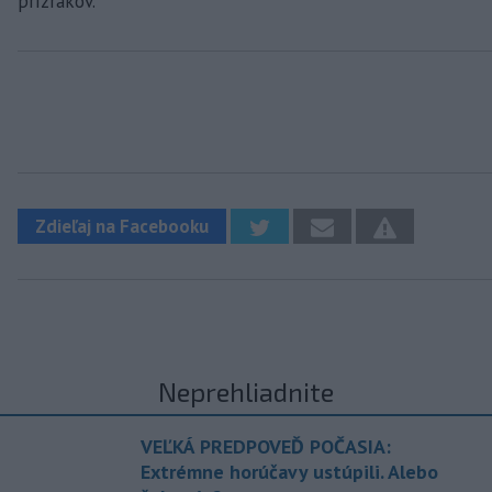
prízrakov.
Zdieľaj na Facebooku
Neprehliadnite
VEĽKÁ PREDPOVEĎ POČASIA:
Extrémne horúčavy ustúpili. Alebo