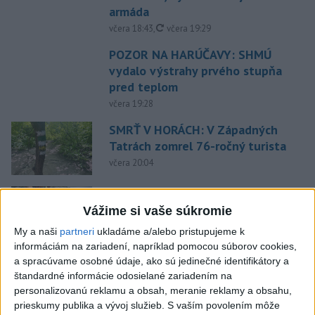
armáda
aktualizované
včera 18:43
,
včera 19:29
POZOR NA HARÚČAVY: SHMÚ
vydalo výstrahy prvého stupňa
pred teplom
včera 19:28
SMRŤ V HORÁCH: V Západných
Tatrách zomrel 76-ročný turista
včera 20:04
ZÁCHRANÁRI V AKCII: Pomáhali
dvom poľským turistkám, obe
Vážime si vaše súkromie
utrpeli úrazy
My a naši
partneri
ukladáme a/alebo pristupujeme k
včera 18:39
informáciám na zariadení, napríklad pomocou súborov cookies,
a spracúvame osobné údaje, ako sú jedinečné identifikátory a
NEŠŤASTNÝ PÁD:Záchranári
štandardné informácie odosielané zariadením na
pomáhali 25-ročnej žene,
personalizovanú reklamu a obsah, meranie reklamy a obsahu,
skončila v nemocnici
prieskumy publika a vývoj služieb.
S vaším povolením môže