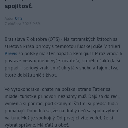
spojitosť.
Autor
OTS
7. októbra 2025 9:59
Bratislava 7. októbra (OTS) - Na tatranských štítoch sa
stretáva krása prírody s temnotou ľudskej duše. V trileri
Previs
sa poľský majster napätia Remigiusz Mróz vracia k
postave neústupného vyšetrovateľa, ktorého čaká ďalší
prípad – sériový vrah, smrť ukrytá v snehu a tajomstvá,
ktoré dokážu zničiť život.
Vo vysokohorskej chate na poľskej strane Tatier sa
mladej turistke prihovorí neznámy muž. Dajú sa do reči,
vymenia si pár rád, pod skalnými štítmi si predsa ľudia
pomáhajú. Dohodnú sa, že na druhý deň sa spolu vyberú
na túru. Muž je spokojný. Od prvej chvíle vedel, že si
vybral správne. Má ďalšiu obeť.