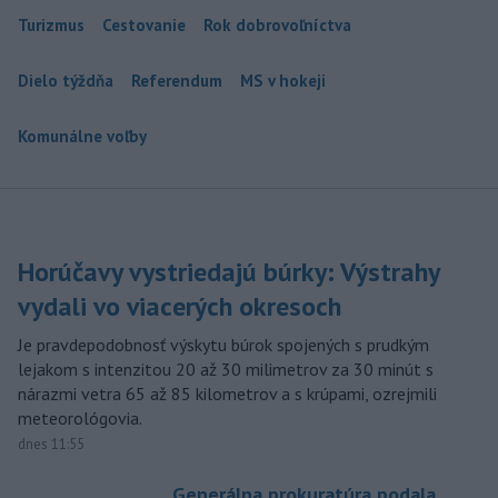
Turizmus
Cestovanie
Rok dobrovoľníctva
Dielo týždňa
Referendum
MS v hokeji
Komunálne voľby
Horúčavy vystriedajú búrky: Výstrahy
vydali vo viacerých okresoch
Je pravdepodobnosť výskytu búrok spojených s prudkým
lejakom s intenzitou 20 až 30 milimetrov za 30 minút s
nárazmi vetra 65 až 85 kilometrov a s krúpami, ozrejmili
meteorológovia.
dnes 11:55
Generálna prokuratúra podala