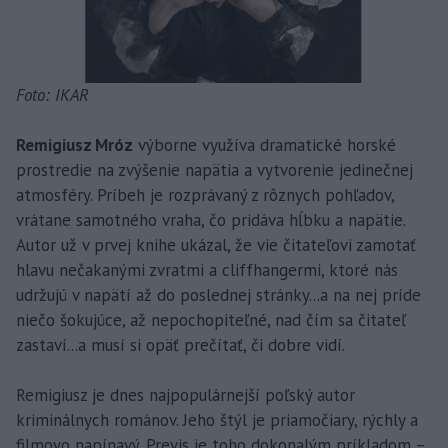
Foto: IKAR
Remigiusz Mróz
výborne využíva dramatické horské
prostredie na zvýšenie napätia a vytvorenie jedinečnej
atmosféry. Príbeh je rozprávaný z rôznych pohľadov,
vrátane samotného vraha, čo pridáva hĺbku a napätie.
Autor už v prvej knihe ukázal, že vie čitateľovi zamotať
hlavu nečakanými zvratmi a cliffhangermi, ktoré nás
udržujú v napätí až do poslednej stránky...a na nej príde
niečo šokujúce, až nepochopiteľné, nad čím sa čitateľ
zastaví...a musí si opäť prečítať, či dobre vidí.
Remigiusz je dnes najpopulárnejší poľský autor
kriminálnych románov. Jeho štýl je priamočiary, rýchly a
filmovo napínavý. Previs je toho dokonalým príkladom –