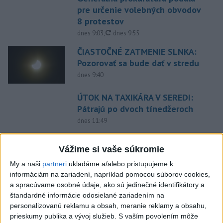
pre určenie volebných obvodov
8 protestov
aktualizované
dnes 9:03
,
dnes 9:55
ČIASTOČNÉ ZATMENIE SLNKA:
Pozorovať sa bude dať v stredu
dnes 9:40
ÚTOK NA TAXIKÁRA V SEREDI:
Pátrajú po dvoch tínedžeroch
dnes 11:49
SMUTNÁ SPRÁVA: Martinské
Vážime si vaše súkromie
divadlo prišlo o svoju dlhoročnú
členku
My a naši
partneri
ukladáme a/alebo pristupujeme k
dnes 10:29
informáciám na zariadení, napríklad pomocou súborov cookies,
a spracúvame osobné údaje, ako sú jedinečné identifikátory a
NEVIDELI STE HO? Pátrajú
štandardné informácie odosielané zariadením na
Aladárovi Illésovi z
personalizovanú reklamu a obsah, meranie reklamy a obsahu,
Turčianskeho Petra
prieskumy publika a vývoj služieb.
S vaším povolením môže