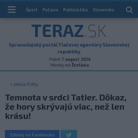
Index
Šport
Počasie
Publicistika
Slovensko
Zahranič
TERAZ
.SK
Spravodajský portál Tlačovej agentúry Slovenskej
republiky
Piatok
7. august 2026
Meniny má
Štefánia
< sekcia
Knihy
Temnota v srdci Tatier. Dôkaz,
že hory skrývajú viac, než len
krásu!
Zdieľaj na Facebooku