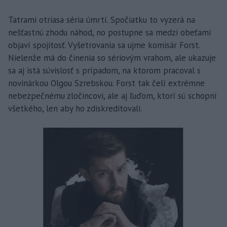
Tatrami otriasa séria úmrtí. Spočiatku to vyzerá na
nešťastnú zhodu náhod, no postupne sa medzi obeťami
objaví spojitosť. Vyšetrovania sa ujme komisár Forst.
Nielenže má do činenia so sériovým vrahom, ale ukazuje
sa aj istá súvislosť s prípadom, na ktorom pracoval s
novinárkou Olgou Szrebskou. Forst tak čelí extrémne
nebezpečnému zločincovi, ale aj ľuďom, ktorí sú schopní
všetkého, len aby ho zdiskreditovali.