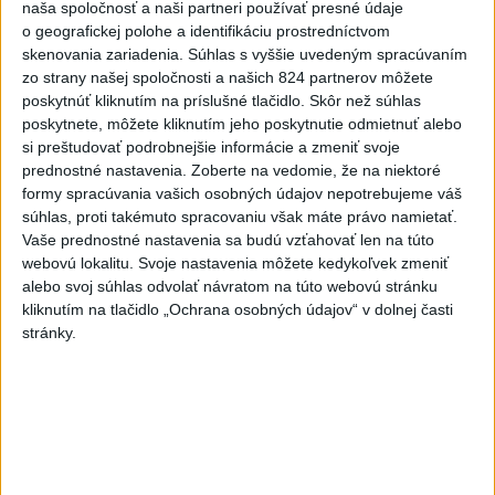
naša spoločnosť a naši partneri používať presné údaje
dnes 11:02
o geografickej polohe a identifikáciu prostredníctvom
Srbsko potvrdilo návštevu
skenovania zariadenia. Súhlas s vyššie uvedeným spracúvaním
Zelenského
zo strany našej spoločnosti a našich 824 partnerov môžete
poskytnúť kliknutím na príslušné tlačidlo. Skôr než súhlas
dnes 10:58
poskytnete, môžete kliknutím jeho poskytnutie odmietnuť alebo
si preštudovať podrobnejšie informácie a zmeniť svoje
Ukrajina opäť zasiahla sklad
prednostné nastavenia.
Zoberte na vedomie, že na niektoré
Wildberries v Jekaterinburgu
formy spracúvania vašich osobných údajov nepotrebujeme váš
dnes 9:16
súhlas, proti takémuto spracovaniu však máte právo namietať.
Vaše prednostné nastavenia sa budú vzťahovať len na túto
Forsterovú čaká v Birminghame
webovú lokalitu. Svoje nastavenia môžete kedykoľvek zmeniť
opäť dvojboj, Volka piate ME
alebo svoj súhlas odvolať návratom na túto webovú stránku
dnes 11:43
kliknutím na tlačidlo „Ochrana osobných údajov“ v dolnej časti
stránky.
O Haraslína má záujem
saudskoarabský Al-Fateh
dnes 10:44
Práve teraz