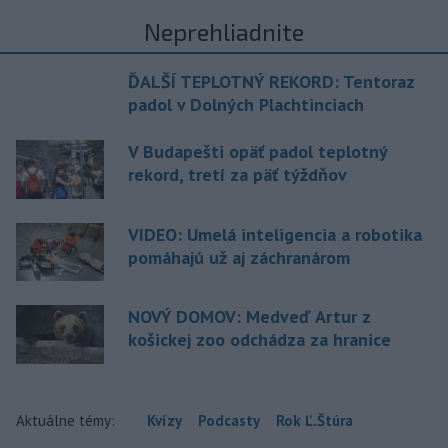
Neprehliadnite
ĎALŠÍ TEPLOTNÝ REKORD: Tentoraz
padol v Dolných Plachtinciach
V Budapešti opäť padol teplotný
rekord, tretí za päť týždňov
VIDEO: Umelá inteligencia a robotika
pomáhajú už aj záchranárom
NOVÝ DOMOV: Medveď Artur z
košickej zoo odchádza za hranice
Aktuálne témy:
Kvízy
Podcasty
Rok Ľ.Štúra