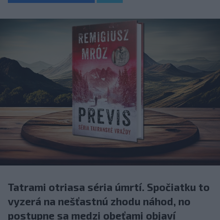
Tatrami otriasa séria úmrtí. Spočiatku to
vyzerá na nešťastnú zhodu náhod, no
postupne sa medzi obeťami objaví