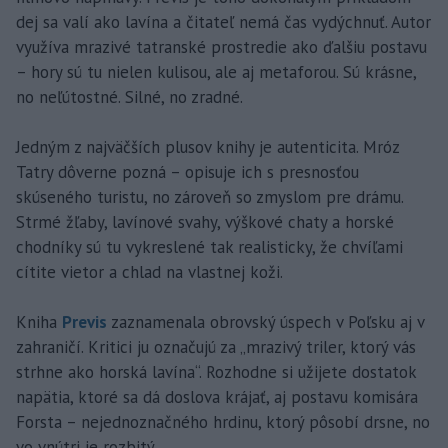
dej sa valí ako lavína a čitateľ nemá čas vydýchnuť. Autor
využíva mrazivé tatranské prostredie ako ďalšiu postavu
– hory sú tu nielen kulisou, ale aj metaforou. Sú krásne,
no neľútostné. Silné, no zradné.
Jedným z najväčších plusov knihy je autenticita. Mróz
Tatry dôverne pozná – opisuje ich s presnosťou
skúseného turistu, no zároveň so zmyslom pre drámu.
Strmé žľaby, lavínové svahy, výškové chaty a horské
chodníky sú tu vykreslené tak realisticky, že chvíľami
cítite vietor a chlad na vlastnej koži.
Kniha
Previs
zaznamenala obrovský úspech v Poľsku aj v
zahraničí. Kritici ju označujú za „mrazivý triler, ktorý vás
strhne ako horská lavína“. Rozhodne si užijete dostatok
napätia, ktoré sa dá doslova krájať, aj postavu komisára
Forsta – nejednoznačného hrdinu, ktorý pôsobí drsne, no
vo vnútri je rozbitý.