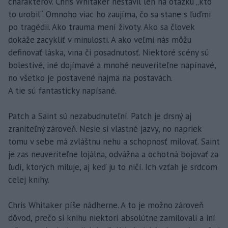
charakterov. Chris Whitaker nestavil len na otázku „kto
to urobil“. Omnoho viac ho zaujíma, čo sa stane s ľuďmi
po tragédii. Ako trauma mení životy. Ako sa človek
dokáže zacykliť v minulosti. A ako veľmi nás môžu
definovať láska, vina či posadnutosť. Niektoré scény sú
bolestivé, iné dojímavé a mnohé neuveriteľne napínavé,
no všetko je postavené najmä na postavách.
A tie sú fantasticky napísané.
Patch a Saint sú nezabudnuteľní. Patch je drsný aj
zraniteľný zároveň. Nesie si vlastné jazvy, no napriek
tomu v sebe má zvláštnu nehu a schopnosť milovať. Saint
je zas neuveriteľne lojálna, odvážna a ochotná bojovať za
ľudí, ktorých miluje, aj keď ju to ničí. Ich vzťah je srdcom
celej knihy.
Chris Whitaker píše nádherne. A to je možno zároveň
dôvod, prečo si knihu niektorí absolútne zamilovali a iní