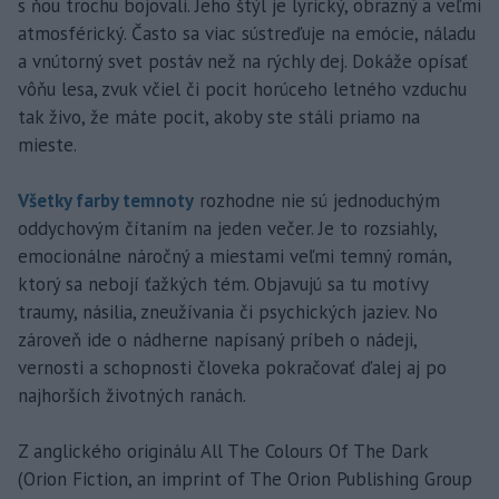
s ňou trochu bojovali. Jeho štýl je lyrický, obrazný a veľmi
atmosférický. Často sa viac sústreďuje na emócie, náladu
a vnútorný svet postáv než na rýchly dej. Dokáže opísať
vôňu lesa, zvuk včiel či pocit horúceho letného vzduchu
tak živo, že máte pocit, akoby ste stáli priamo na
mieste.
Všetky farby temnoty
rozhodne nie sú jednoduchým
oddychovým čítaním na jeden večer. Je to rozsiahly,
emocionálne náročný a miestami veľmi temný román,
ktorý sa nebojí ťažkých tém. Objavujú sa tu motívy
traumy, násilia, zneužívania či psychických jaziev. No
zároveň ide o nádherne napísaný príbeh o nádeji,
vernosti a schopnosti človeka pokračovať ďalej aj po
najhorších životných ranách.
Z anglického originálu All The Colours Of The Dark
(Orion Fiction, an imprint of The Orion Publishing Group