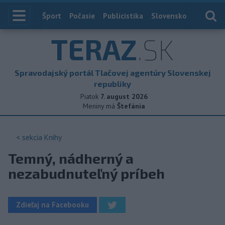
Index
Šport
Počasie
Publicistika
Slovensko
Zahranič
TERAZ
.SK
Spravodajský portál Tlačovej agentúry Slovenskej
republiky
Piatok
7. august 2026
Meniny má
Štefánia
< sekcia
Knihy
Temný, nádherný a
nezabudnuteľný príbeh
Zdieľaj na Facebooku