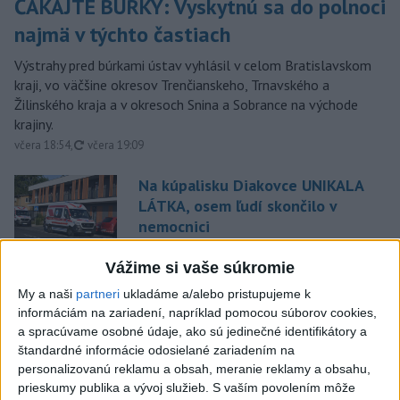
ČAKAJTE BÚRKY: Vyskytnú sa do polnoci
najmä v týchto častiach
Výstrahy pred búrkami ústav vyhlásil v celom Bratislavskom
kraji, vo väčšine okresov Trenčianskeho, Trnavského a
Žilinského kraja a v okresoch Snina a Sobrance na východe
krajiny.
aktualizované
včera 18:54
,
včera 19:09
Na kúpalisku Diakovce UNIKALA
LÁTKA, osem ľudí skončilo v
nemocnici
aktualizované
včera 18:23
,
včera 21:38
Vážime si vaše súkromie
Francúzski vinári sa po
My a naši
partneri
ukladáme a/alebo pristupujeme k
požiaroch obávajú dymovej
informáciám na zariadení, napríklad pomocou súborov cookies,
príchute vo víne
a spracúvame osobné údaje, ako sú jedinečné identifikátory a
včera 21:44
štandardné informácie odosielané zariadením na
personalizovanú reklamu a obsah, meranie reklamy a obsahu,
Uganda schválila vyslanie
prieskumy publika a vývoj služieb.
S vaším povolením môže
vojakov do medzinárodných síl