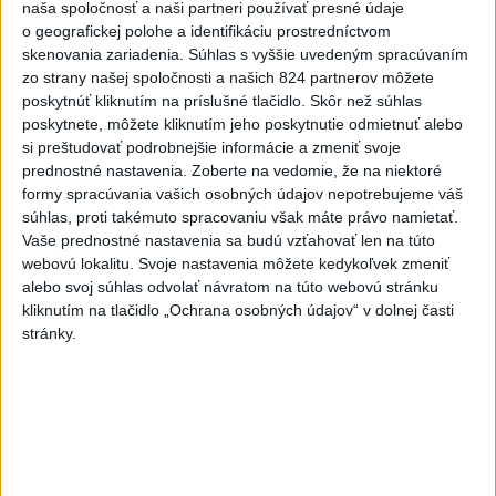
naša spoločnosť a naši partneri používať presné údaje
v Pásme Gazy
o geografickej polohe a identifikáciu prostredníctvom
včera 20:49
skenovania zariadenia. Súhlas s vyššie uvedeným spracúvaním
zo strany našej spoločnosti a našich 824 partnerov môžete
Pre únik ropy z tankera pri
poskytnúť kliknutím na príslušné tlačidlo. Skôr než súhlas
Ománe hrozí ekologická
poskytnete, môžete kliknutím jeho poskytnutie odmietnuť alebo
katastrofa
si preštudovať podrobnejšie informácie a zmeniť svoje
včera 21:59
prednostné nastavenia.
Zoberte na vedomie, že na niektoré
formy spracúvania vašich osobných údajov nepotrebujeme váš
Ráž: Podpísali sme zmluvu k
súhlas, proti takémuto spracovaniu však máte právo namietať.
dokumentácii obnovy hlavnej
Vaše prednostné nastavenia sa budú vzťahovať len na túto
stanice
webovú lokalitu. Svoje nastavenia môžete kedykoľvek zmeniť
včera 15:26
alebo svoj súhlas odvolať návratom na túto webovú stránku
kliknutím na tlačidlo „Ochrana osobných údajov“ v dolnej časti
KDH žiada ministra vnútra o
stránky.
vysvetlenie nákupu
kamerových systémov
včera 17:40
V Budapešti opäť padol
teplotný rekord, tretí za päť
týždňov