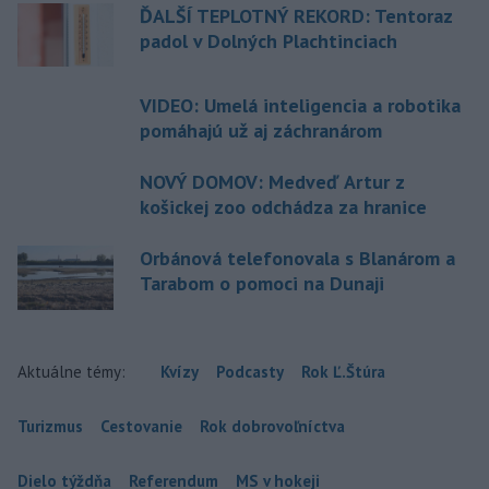
ĎALŠÍ TEPLOTNÝ REKORD: Tentoraz
padol v Dolných Plachtinciach
VIDEO: Umelá inteligencia a robotika
pomáhajú už aj záchranárom
NOVÝ DOMOV: Medveď Artur z
košickej zoo odchádza za hranice
Orbánová telefonovala s Blanárom a
Tarabom o pomoci na Dunaji
Aktuálne témy:
Kvízy
Podcasty
Rok Ľ.Štúra
Turizmus
Cestovanie
Rok dobrovoľníctva
Dielo týždňa
Referendum
MS v hokeji