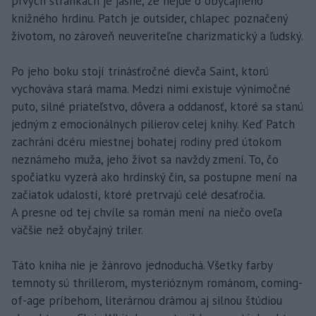
prvých stránkach je jasné, že nejde o obyčajného
knižného hrdinu. Patch je outsider, chlapec poznačený
životom, no zároveň neuveriteľne charizmatický a ľudský.
Po jeho boku stojí trinásťročné dievča Saint, ktorú
vychováva stará mama. Medzi nimi existuje výnimočné
puto, silné priateľstvo, dôvera a oddanosť, ktoré sa stanú
jedným z emocionálnych pilierov celej knihy. Keď Patch
zachráni dcéru miestnej bohatej rodiny pred útokom
neznámeho muža, jeho život sa navždy zmení. To, čo
spočiatku vyzerá ako hrdinský čin, sa postupne mení na
začiatok udalostí, ktoré pretrvajú celé desaťročia.
A presne od tej chvíle sa román mení na niečo oveľa
väčšie než obyčajný triler.
Táto kniha nie je žánrovo jednoduchá. Všetky farby
temnoty sú thrillerom, mysterióznym románom, coming-
of-age príbehom, literárnou drámou aj silnou štúdiou