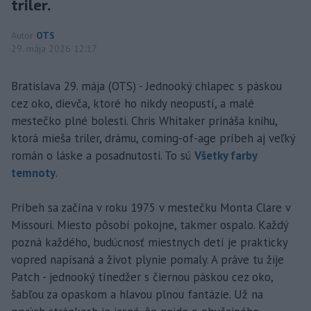
triler.
Autor
OTS
29. mája 2026 12:17
Bratislava 29. mája (OTS) - Jednooký chlapec s páskou
cez oko, dievča, ktoré ho nikdy neopustí, a malé
mestečko plné bolesti. Chris Whitaker prináša knihu,
ktorá mieša triler, drámu, coming-of-age príbeh aj veľký
román o láske a posadnutosti. To sú
Všetky farby
temnoty
.
Príbeh sa začína v roku 1975 v mestečku Monta Clare v
Missouri. Miesto pôsobí pokojne, takmer ospalo. Každý
pozná každého, budúcnosť miestnych detí je prakticky
vopred napísaná a život plynie pomaly. A práve tu žije
Patch - jednooký tínedžer s čiernou páskou cez oko,
šabľou za opaskom a hlavou plnou fantázie. Už na