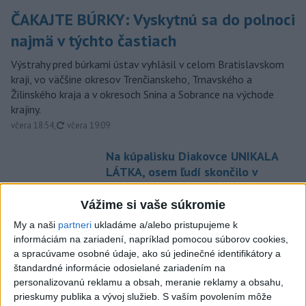
ČAKAJTE BÚRKY: Vyskytnú sa do polnoci
najmä v týchto častiach
Výstrahy pred búrkami ústav vyhlásil v celom Bratislavskom
kraji, vo väčšine okresov Trenčianskeho, Trnavského a
Žilinského kraja a v okresoch Snina a Sobrance na východe
krajiny.
aktualizované
včera 18:54
,
včera 19:09
Na kúpalisku Diakovce UNIKALA
LÁTKA, osem ľudí skončilo v
nemocnici
aktualizované
Vážime si vaše súkromie
včera 18:23
,
včera 21:38
My a naši
partneri
ukladáme a/alebo pristupujeme k
Francúzski vinári sa po
informáciám na zariadení, napríklad pomocou súborov cookies,
požiaroch obávajú dymovej
a spracúvame osobné údaje, ako sú jedinečné identifikátory a
príchute vo víne
štandardné informácie odosielané zariadením na
včera 21:44
personalizovanú reklamu a obsah, meranie reklamy a obsahu,
prieskumy publika a vývoj služieb.
S vaším povolením môže
Uganda schválila vyslanie