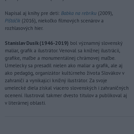
Napísal aj knihy pre deti:
Babka na rebríku
(2009),
Pištáčik
(2016), niekoľko filmových scenárov a
rozhlasových hier.
Stanislav Dusík (1946-2019)
bol významný slovenský
maliar, grafik a ilustrátor. Venoval sa knižnej ilustrácii,
grafike, maľbe a monumentálnej chrámovej maľbe.
Umelecky sa presadil nielen ako maliar a grafik, ale aj
ako pedagóg, organizátor kultúrneho života Slovákov v
zahraničí a vynikajúci knižný ilustrátor. Za svoje
umelecké diela získal viacero slovenských i zahraničných
ocenení. Ilustroval takmer dvesto titulov a publikoval aj
v literárnej oblasti.