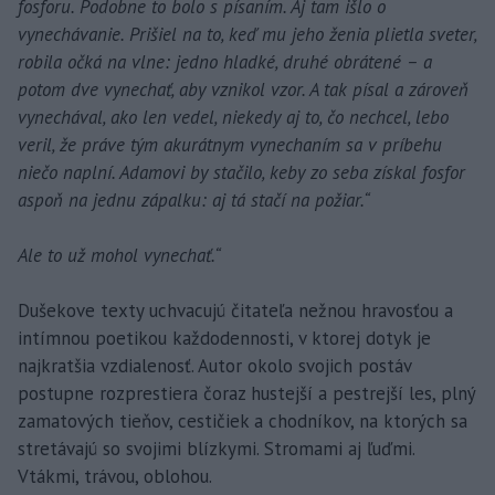
fosforu. Podobne to bolo s písaním. Aj tam išlo o
vynechávanie. Prišiel na to, keď mu jeho ženia plietla sveter,
robila očká na vlne: jedno hladké, druhé obrátené – a
potom dve vynechať, aby vznikol vzor. A tak písal a zároveň
vynechával, ako len vedel, niekedy aj to, čo nechcel, lebo
veril, že práve tým akurátnym vynechaním sa v príbehu
niečo naplní. Adamovi by stačilo, keby zo seba získal fosfor
aspoň na jednu zápalku: aj tá stačí na požiar.“
Ale to už mohol vynechať.“
Dušekove texty uchvacujú čitateľa nežnou hravosťou a
intímnou poetikou každodennosti, v ktorej dotyk je
najkratšia vzdialenosť. Autor okolo svojich postáv
postupne rozprestiera čoraz hustejší a pestrejší les, plný
zamatových tieňov, cestičiek a chodníkov, na ktorých sa
stretávajú so svojimi blízkymi. Stromami aj ľuďmi.
Vtákmi, trávou, oblohou.