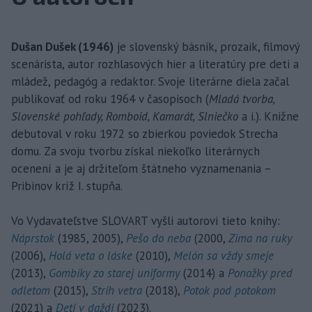
Dušan Dušek (1946)
je slovenský básnik, prozaik, filmový
scenárista, autor rozhlasových hier a literatúry pre deti a
mládež, pedagóg a redaktor. Svoje literárne diela začal
publikovať od roku 1964 v časopisoch (
Mladá tvorba,
Slovenské pohľady, Romboid, Kamarát, Slniečko
a i.). Knižne
debutoval v roku 1972 so zbierkou poviedok Strecha
domu. Za svoju tvorbu získal niekoľko literárnych
ocenení a je aj držiteľom štátneho vyznamenania –
Pribinov kríž I. stupňa.
Vo Vydavateľstve SLOVART vyšli autorovi tieto knihy:
Náprstok
(1985, 2005),
Pešo do neba
(2000,
Zima na ruky
(2006),
Holá veta o láske
(2010),
Melón sa vždy smeje
(2013),
Gombíky zo starej uniformy
(2014) a
Ponožky pred
odletom
(2015),
Strih vetra
(2018),
Potok pod potokom
(2021) a
Deti v daždi
(2023).