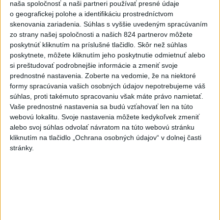
naša spoločnosť a naši partneri používať presné údaje
vojakov do medzinárodných síl
o geografickej polohe a identifikáciu prostredníctvom
v Pásme Gazy
skenovania zariadenia. Súhlas s vyššie uvedeným spracúvaním
včera 20:49
zo strany našej spoločnosti a našich 824 partnerov môžete
poskytnúť kliknutím na príslušné tlačidlo. Skôr než súhlas
Pre únik ropy z tankera pri
poskytnete, môžete kliknutím jeho poskytnutie odmietnuť alebo
Ománe hrozí ekologická
si preštudovať podrobnejšie informácie a zmeniť svoje
katastrofa
prednostné nastavenia.
Zoberte na vedomie, že na niektoré
včera 21:59
formy spracúvania vašich osobných údajov nepotrebujeme váš
súhlas, proti takémuto spracovaniu však máte právo namietať.
Ráž: Podpísali sme zmluvu k
Vaše prednostné nastavenia sa budú vzťahovať len na túto
dokumentácii obnovy hlavnej
webovú lokalitu. Svoje nastavenia môžete kedykoľvek zmeniť
stanice
alebo svoj súhlas odvolať návratom na túto webovú stránku
včera 15:26
kliknutím na tlačidlo „Ochrana osobných údajov“ v dolnej časti
stránky.
KDH žiada ministra vnútra o
vysvetlenie nákupu
kamerových systémov
včera 17:40
V Budapešti opäť padol
teplotný rekord, tretí za päť