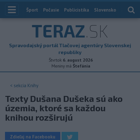
Index
Šport
Počasie
Publicistika
Slovensko
Zahranič
TERAZ
.SK
Spravodajský portál Tlačovej agentúry Slovenskej
republiky
Štvrtok
6. august 2026
Meniny má
Štefánia
< sekcia
Knihy
Texty Dušana Dušeka sú ako
územia, ktoré sa každou
knihou rozširujú
Zdieľaj na Facebooku