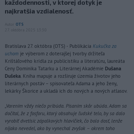
každodennosti, v ktorej dotyk je
najkratšia vzdialenosť.
Autor
OTS
27. októbra 2025 13:30
Bratislava 27. októbra (OTS) - Publikácia
Kukučka za
uchom
je výberom z doterajšej tvorby držiteľa
Krištáľového krídla za publicistiku a literatúru, laureáta
Ceny Dominika Tatarku a Literárnej Akadémie
Dušana
Dušeka
. Kniha mapuje a rozširuje územia životov jeho
literárnych postáv – spisovateľa Adama a jeho ženy,
lekárky Škorice a ukladá ich do nových a nových atlasov.
„Varením vždy niečo pribúda. Písaním skôr ubúda. Adam sa
dočítal, že z fosforu, ktorý obsahuje ľudské telo, by sa dalo
vyrobiť dvetisíc zápalkových hlavičiek, čo bolo dosť, lenže
nijako nevedel, ako by vynechal zvyšok – okrem toho