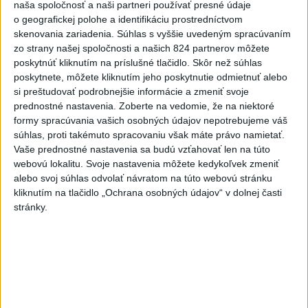
naša spoločnosť a naši partneri používať presné údaje
o geografickej polohe a identifikáciu prostredníctvom
Viac
skenovania zariadenia. Súhlas s vyššie uvedeným spracúvaním
Videá a prenosy TASR TV
zo strany našej spoločnosti a našich 824 partnerov môžete
poskytnúť kliknutím na príslušné tlačidlo. Skôr než súhlas
Deväť Slovákov zabojuje na ME v Paríži
poskytnete, môžete kliknutím jeho poskytnutie odmietnuť alebo
o čo najlepšie výsledky
si preštudovať podrobnejšie informácie a zmeniť svoje
prednostné nastavenia.
Zoberte na vedomie, že na niektoré
formy spracúvania vašich osobných údajov nepotrebujeme váš
Viac
súhlas, proti takémuto spracovaniu však máte právo namietať.
Najčítanejšie
Vaše prednostné nastavenia sa budú vzťahovať len na túto
webovú lokalitu. Svoje nastavenia môžete kedykoľvek zmeniť
6h
24h
7d
alebo svoj súhlas odvolať návratom na túto webovú stránku
kliknutím na tlačidlo „Ochrana osobných údajov“ v dolnej časti
POŽIAR V SLOVNAFTE: Došlo k narušeniu
1
stránky.
jednej z nádrží
2
ČIASTOČNÉ ZATMENIE SLNKA: Pozorovať sa bude dať v
stredu
3
V časti Košice-Krásna otvorili park pomenovaný po