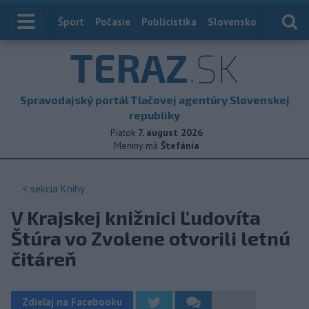
Index
Šport
Počasie
Publicistika
Slovensko
Zahranič
TERAZ
.SK
Spravodajský portál Tlačovej agentúry Slovenskej
republiky
Piatok
7. august 2026
Meniny má
Štefánia
< sekcia
Knihy
V Krajskej knižnici Ľudovíta
Štúra vo Zvolene otvorili letnú
čitáreň
Zdieľaj na Facebooku