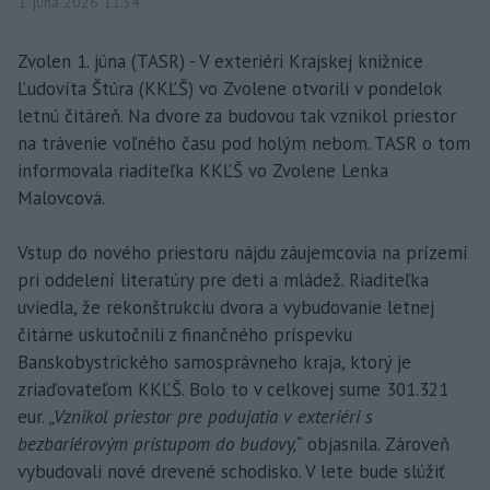
1. júna 2026 11:34
Zvolen 1. júna (TASR) - V exteriéri Krajskej knižnice
Ľudovíta Štúra (KKĽŠ) vo Zvolene otvorili v pondelok
letnú čitáreň. Na dvore za budovou tak vznikol priestor
na trávenie voľného času pod holým nebom. TASR o tom
informovala riaditeľka KKĽŠ vo Zvolene Lenka
Malovcová.
Vstup do nového priestoru nájdu záujemcovia na prízemí
pri oddelení literatúry pre deti a mládež. Riaditeľka
uviedla, že rekonštrukciu dvora a vybudovanie letnej
čitárne uskutočnili z finančného príspevku
Banskobystrického samosprávneho kraja, ktorý je
zriaďovateľom KKĽŠ. Bolo to v celkovej sume 301.321
eur.
„Vznikol priestor pre podujatia v exteriéri s
bezbariérovým prístupom do budovy,“
objasnila. Zároveň
vybudovali nové drevené schodisko. V lete bude slúžiť