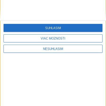
SÚHLASÍM
VIAC MOŽNOSTÍ
NESÚHLASÍM
....