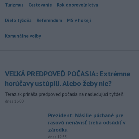
Turizmus
Cestovanie
Rok dobrovoľníctva
Dielo týždňa
Referendum
MS v hokeji
Komunálne voľby
VEĽKÁ PREDPOVEĎ POČASIA: Extrémne
horúčavy ustúpili. Alebo žeby nie?
Teraz.sk prináša predpoveď počasia na nasledujúci týždeň.
dnes 16:00
Prezident: Násilie páchané pre
rasovú nenávisť treba odsúdiť v
zárodku
dnes 12:33