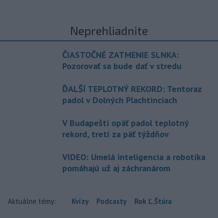
Neprehliadnite
ČIASTOČNÉ ZATMENIE SLNKA:
Pozorovať sa bude dať v stredu
ĎALŠÍ TEPLOTNÝ REKORD: Tentoraz
padol v Dolných Plachtinciach
V Budapešti opäť padol teplotný
rekord, tretí za päť týždňov
VIDEO: Umelá inteligencia a robotika
pomáhajú už aj záchranárom
Aktuálne témy:
Kvízy
Podcasty
Rok Ľ.Štúra