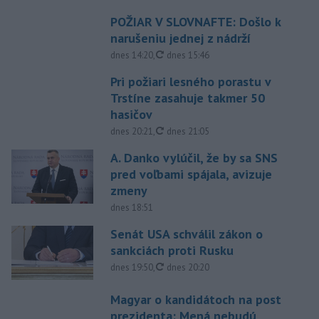
POŽIAR V SLOVNAFTE: Došlo k
narušeniu jednej z nádrží
aktualizované
dnes 14:20
,
dnes 15:46
Pri požiari lesného porastu v
Trstíne zasahuje takmer 50
hasičov
aktualizované
dnes 20:21
,
dnes 21:05
A. Danko vylúčil, že by sa SNS
pred voľbami spájala, avizuje
zmeny
dnes 18:51
Senát USA schválil zákon o
sankciách proti Rusku
aktualizované
dnes 19:50
,
dnes 20:20
Magyar o kandidátoch na post
prezidenta: Mená nebudú