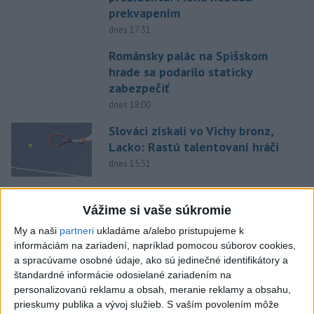
prekvapením
dnes 17:31
Románsky palác na Spišskom
hrade sa podarilo staticky
zabezpečiť
dnes 18:00
Slováci získali vo Vichy bronz,
Lacko: Rastú talentovaní hráči
dnes 15:51
Slovenky remizovali v druhom
Vážime si vaše súkromie
prípravnom dueli so Slovinkami
2:2
My a naši
partneri
ukladáme a/alebo pristupujeme k
aktualizované
dnes 17:13
,
dnes 19:45
informáciám na zariadení, napríklad pomocou súborov cookies,
a spracúvame osobné údaje, ako sú jedinečné identifikátory a
Práve teraz
štandardné informácie odosielané zariadením na
personalizovanú reklamu a obsah, meranie reklamy a obsahu,
-
Taliansky tenista Matteo Arnaldi vypadol na turnaji ATP
21:30
prieskumy publika a vývoj služieb.
S vaším povolením môže
Masters 1000
v Montreale už v 3. kole dvojhry.