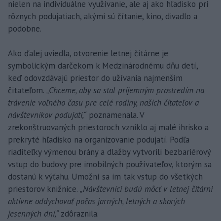
nielen na individuálne využívanie, ale aj ako hľadisko pri
rôznych podujatiach, akými sú čítanie, kino, divadlo a
podobne.
Ako ďalej uviedla, otvorenie letnej čitárne je
symbolickým darčekom k Medzinárodnému dňu detí,
keď odovzdávajú priestor do užívania najmenším
čitateľom.
„Chceme, aby sa stal príjemným prostredím na
trávenie voľného času pre celé rodiny, našich čitateľov a
návštevníkov podujatí,“
poznamenala. V
zrekonštruovaných priestoroch vzniklo aj malé ihrisko a
prekryté hľadisko na organizovanie podujatí. Podľa
riaditeľky výmenou brány a dlažby vytvorili bezbariérový
vstup do budovy pre imobilných používateľov, ktorým sa
dostanú k výťahu. Umožní sa im tak vstup do všetkých
priestorov knižnice.
„Návštevníci budú môcť v letnej čitárni
aktívne oddychovať počas jarných, letných a skorých
jesenných dní,“
zdôraznila.