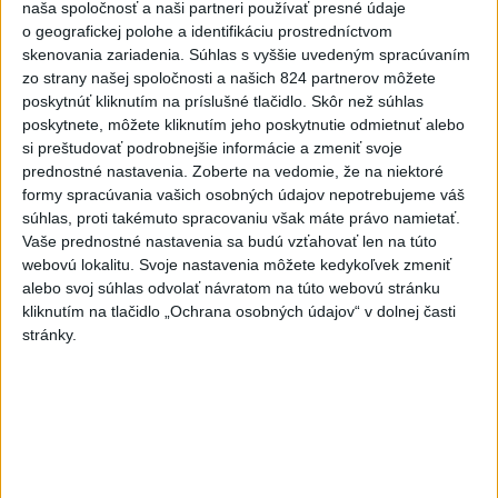
naša spoločnosť a naši partneri používať presné údaje
zaujímavé filmové projekty
o geografickej polohe a identifikáciu prostredníctvom
skenovania zariadenia. Súhlas s vyššie uvedeným spracúvaním
2
Mesto Martin vypovedalo zmluvy na tri rozpracované
zo strany našej spoločnosti a našich 824 partnerov môžete
investičné akcie
poskytnúť kliknutím na príslušné tlačidlo. Skôr než súhlas
poskytnete, môžete kliknutím jeho poskytnutie odmietnuť alebo
3
Predstavitelia Mladého Hlasu podali trestné oznámenie
si preštudovať podrobnejšie informácie a zmeniť svoje
na I. Korčoka
prednostné nastavenia.
Zoberte na vedomie, že na niektoré
formy spracúvania vašich osobných údajov nepotrebujeme váš
4
V Košiciach Nad jazerom začína výstavba
súhlas, proti takémuto spracovaniu však máte právo namietať.
chodníka,otvorili aj pumptrack
Vaše prednostné nastavenia sa budú vzťahovať len na túto
webovú lokalitu. Svoje nastavenia môžete kedykoľvek zmeniť
5
ZRÁŽKA VLAKU S AUTOM V LOZORNE: Rušňovodič jej
alebo svoj súhlas odvolať návratom na túto webovú stránku
už nedokázal zabrániť
kliknutím na tlačidlo „Ochrana osobných údajov“ v dolnej časti
stránky.
6
Kruhová križovatka v Poprade v smere z Hozelca bude
hotová budúci rok
7
UZAVRETÁ CESTA: Medzi Spišskou Novou Vsou a
Levočou sa stala nehoda