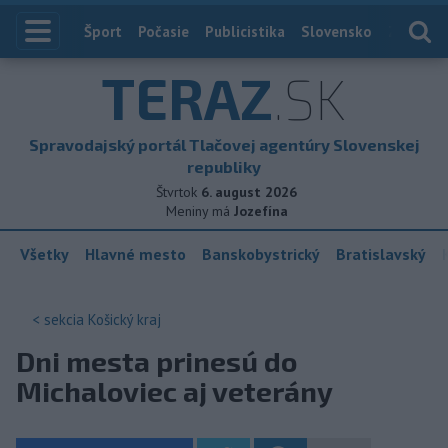
Index
Šport
Počasie
Publicistika
Slovensko
Zahranič
TERAZ
.SK
Spravodajský portál Tlačovej agentúry Slovenskej
republiky
Štvrtok
6. august 2026
Meniny má
Jozefína
Všetky
Hlavné mesto
Banskobystrický
Bratislavský
< sekcia
Košický kraj
Dni mesta prinesú do
Michaloviec aj veterány