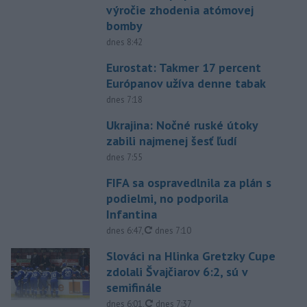
výročie zhodenia atómovej
bomby
dnes 8:42
Eurostat: Takmer 17 percent
Európanov užíva denne tabak
dnes 7:18
Ukrajina: Nočné ruské útoky
zabili najmenej šesť ľudí
dnes 7:55
FIFA sa ospravedlnila za plán s
podielmi, no podporila
Infantina
aktualizované
dnes 6:47
,
dnes 7:10
Slováci na Hlinka Gretzky Cupe
zdolali Švajčiarov 6:2, sú v
semifinále
aktualizované
dnes 6:01
,
dnes 7:37