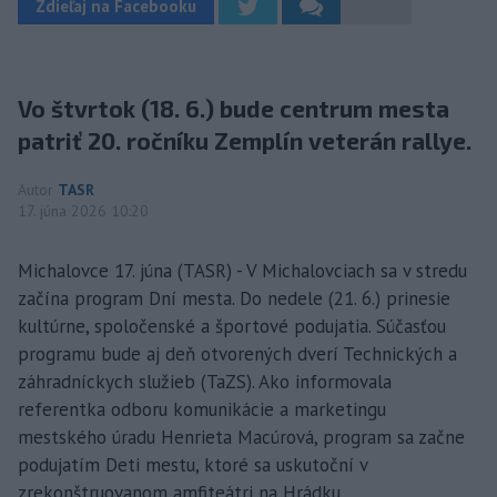
Zdieľaj na Facebooku
Vo štvrtok (18. 6.) bude centrum mesta
patriť 20. ročníku Zemplín veterán rallye.
Autor
TASR
17. júna 2026 10:20
Michalovce 17. júna (TASR) - V Michalovciach sa v stredu
začína program Dní mesta. Do nedele (21. 6.) prinesie
kultúrne, spoločenské a športové podujatia. Súčasťou
programu bude aj deň otvorených dverí Technických a
záhradníckych služieb (TaZS). Ako informovala
referentka odboru komunikácie a marketingu
mestského úradu Henrieta Macúrová, program sa začne
podujatím Deti mestu, ktoré sa uskutoční v
zrekonštruovanom amfiteátri na Hrádku.