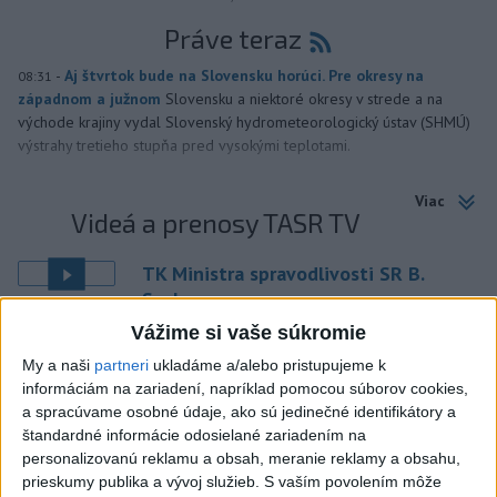
Práve teraz
-
Aj štvrtok bude na Slovensku horúci. Pre okresy na
08:31
západnom a južnom
Slovensku a niektoré okresy v strede a na
východe krajiny vydal Slovenský hydrometeorologický ústav (SHMÚ)
výstrahy tretieho stupňa pred vysokými teplotami.
Viac
Videá a prenosy TASR TV
TK Ministra spravodlivosti SR B.
Suska
Vážime si vaše súkromie
Viac
My a naši
partneri
ukladáme a/alebo pristupujeme k
Najčítanejšie
informáciám na zariadení, napríklad pomocou súborov cookies,
a spracúvame osobné údaje, ako sú jedinečné identifikátory a
6h
24h
7d
štandardné informácie odosielané zariadením na
personalizovanú reklamu a obsah, meranie reklamy a obsahu,
prieskumy publika a vývoj služieb.
S vaším povolením môže
Český herec Vladimír Polívka odmietol
1