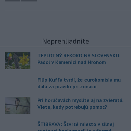
Neprehliadnite
TEPLOTNÝ REKORD NA SLOVENSKU:
Padol v Kamenici nad Hronom
Filip Kuffa tvrdí, že eurokomisia mu
dala za pravdu pri zonácii
Pri horúčavách myslite aj na zvieratá.
Viete, kedy potrebujú pomoc?
ŠTIBRAVÁ: Štvrté miesto v silnej
svetovej konkurencii je výborné