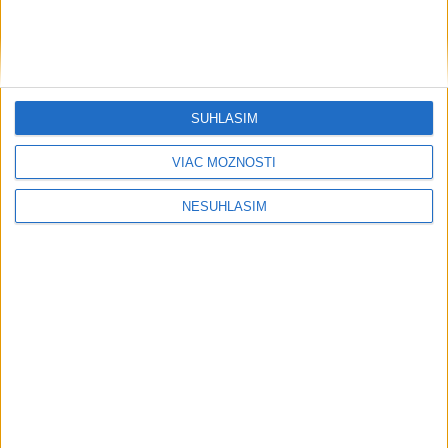
SÚHLASÍM
VIAC MOŽNOSTÍ
NESÚHLASÍM
....