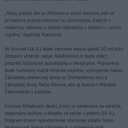
„Počas piatich dní sa Michalovce stanú miestom, kde sa
prirodzene prepojí minulosť so súčasnosťou, tradície s
modernou zábavou a domáci obyvatelia s hosťami z celého
regiónu,“
doplnila Macúrová.
Vo štvrtok (18. 6.) bude centrum mesta patriť 20. ročníku
Zemplín veterán rallye. Návštevníci si budú môcť
prezrieť historické automobily a motocykle. Pripravený
bude turistický vláčik Veterán express, vystúpenia žiakov
Základnej umeleckej školy na Štefánikovej ulici a
Základnej školy Pavla Horova, ako aj koncert Mariána
Čekovského s kapelou.
Festival Mihaľovski deski, ktorý sa zameriava na nárečie,
regionálnu kultúru a divadlo sa začne v piatok (19. 6.).
Program otvorí vyhodnotenie literárnej súťaže Slovo
domova pre žiakov základných a stredných škôl.