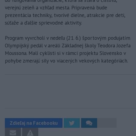
do fungovania organizácie, ktorá sa stará o čistotu,
verejnú zeleň a vzhľad mesta. Pripravená bude
prezentácia techniky, tvorivé dielne, atrakcie pre deti,
súťaže a ďalšie sprievodné aktivity.
Program vyvrcholí v nedeľu (21. 6.) športovým podujatím
Olympijský pedál v areáli Základnej školy Teodora Jozefa
Moussona. Malí cyklisti si v rámci projektu Slovensko v
pohybe zmerajú sily vo viacerých vekových kategóriách.
Zdieľaj na Facebooku