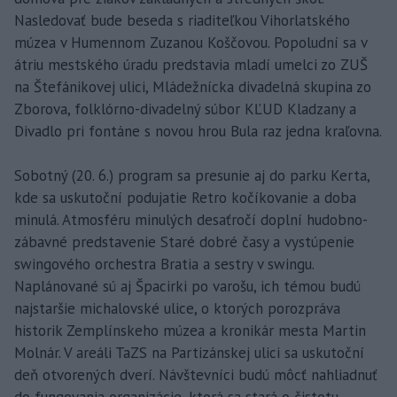
Nasledovať bude beseda s riaditeľkou Vihorlatského
múzea v Humennom Zuzanou Koščovou. Popoludní sa v
átriu mestského úradu predstavia mladí umelci zo ZUŠ
na Štefánikovej ulici, Mládežnícka divadelná skupina zo
Zborova, folklórno-divadelný súbor KĽUD Kladzany a
Divadlo pri fontáne s novou hrou Bula raz jedna kraľovna.
Sobotný (20. 6.) program sa presunie aj do parku Kerta,
kde sa uskutoční podujatie Retro kočíkovanie a doba
minulá. Atmosféru minulých desaťročí doplní hudobno-
zábavné predstavenie Staré dobré časy a vystúpenie
swingového orchestra Bratia a sestry v swingu.
Naplánované sú aj Špacirki po varošu, ich témou budú
najstaršie michalovské ulice, o ktorých porozpráva
historik Zemplínskeho múzea a kronikár mesta Martin
Molnár. V areáli TaZS na Partizánskej ulici sa uskutoční
deň otvorených dverí. Návštevníci budú môcť nahliadnuť