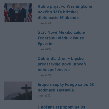
Rubio prijal vo Washingtone
nového šéfa britskej
diplomacie Milibanda
dnes 6:30
Štát Nové Mexiko žaluje
federálnu vládu v kauze
Epstein
dnes 6:06
Dobrindt: Dron v Lipsku
predstavuje novú úroveň
nebezpečenstva
dnes 6:20
Erupcia sopky Fuego sa po 50
hodinách zastavila
dnes 6:27
Hirošima si pripomína 81.