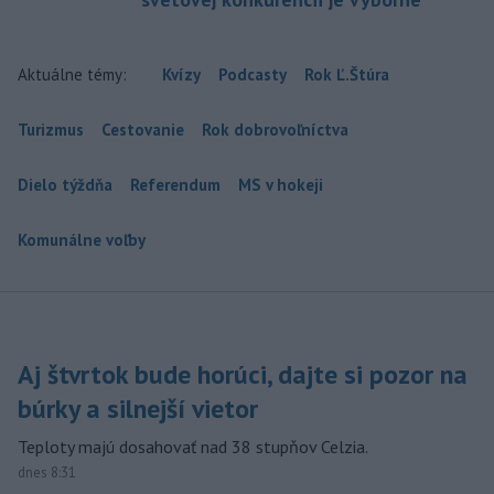
Aktuálne témy:
Kvízy
Podcasty
Rok Ľ.Štúra
Turizmus
Cestovanie
Rok dobrovoľníctva
Dielo týždňa
Referendum
MS v hokeji
Komunálne voľby
Aj štvrtok bude horúci, dajte si pozor na
búrky a silnejší vietor
Teploty majú dosahovať nad 38 stupňov Celzia.
dnes 8:31