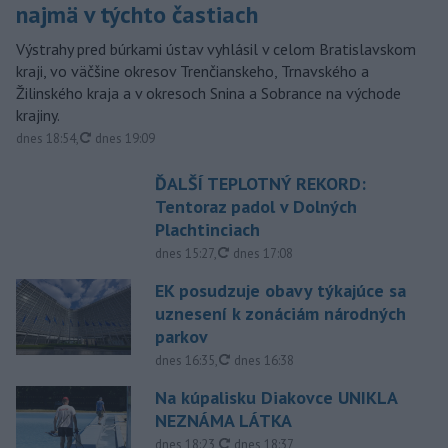
najmä v týchto častiach
Výstrahy pred búrkami ústav vyhlásil v celom Bratislavskom
kraji, vo väčšine okresov Trenčianskeho, Trnavského a
Žilinského kraja a v okresoch Snina a Sobrance na východe
krajiny.
aktualizované
dnes 18:54
,
dnes 19:09
ĎALŠÍ TEPLOTNÝ REKORD:
Tentoraz padol v Dolných
Plachtinciach
aktualizované
dnes 15:27
,
dnes 17:08
EK posudzuje obavy týkajúce sa
uznesení k zonáciám národných
parkov
aktualizované
dnes 16:35
,
dnes 16:38
Na kúpalisku Diakovce UNIKLA
NEZNÁMA LÁTKA
aktualizované
dnes 18:23
,
dnes 18:37