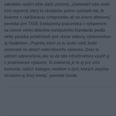
zakrátko rozšíri ešte ďalší prístroj.
„Dodávateľ nám dodá
tretí segment, ktorý tú skladačku pekne vyskladá tak, že
budeme s rozlišovacou schopnosťou až na úrovni atómovej
,“
povedal pre TASR. Exkluzivita pracoviska s vybavením
na úrovni veľmi dobrého európskeho štandardu podľa
neho ponúka príležitosti pre rôzne odbory, výskumníkov
aj študentov.
„Projekty, ktoré sa tu budú robiť, budú
zamerané na oblasť materiálového výskumu. Dnes tu
odzneli odporúčania, ako sa dá táto infraštruktúra využiť aj
v proteínovom výskume. To znamená, je to aj pre celú
komunitu našich biológov, medikov a tých, ktorých zaujíma
štruktúra aj živej hmoty,“
povedal Sovák.