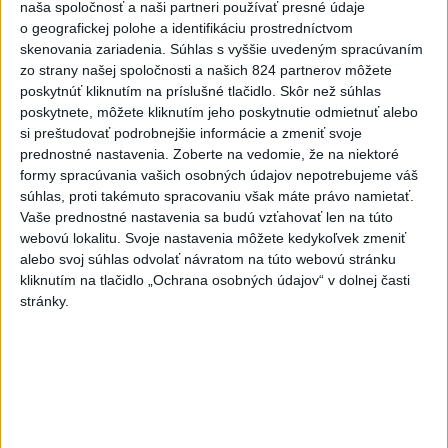
naša spoločnosť a naši partneri používať presné údaje
o geografickej polohe a identifikáciu prostredníctvom
Viac
skenovania zariadenia. Súhlas s vyššie uvedeným spracúvaním
Najčítanejšie
zo strany našej spoločnosti a našich 824 partnerov môžete
poskytnúť kliknutím na príslušné tlačidlo. Skôr než súhlas
poskytnete, môžete kliknutím jeho poskytnutie odmietnuť alebo
6h
24h
7d
si preštudovať podrobnejšie informácie a zmeniť svoje
prednostné nastavenia.
Zoberte na vedomie, že na niektoré
ÚPLNÉ ZATMENIE SLNKA: Časť Európy
1
formy spracúvania vašich osobných údajov nepotrebujeme váš
zahalí tma, hrozia dôsledky
súhlas, proti takémuto spracovaniu však máte právo namietať.
Vaše prednostné nastavenia sa budú vzťahovať len na túto
2
Afganec, ktorý v Mníchove vrazil autom do davu, dostal
webovú lokalitu. Svoje nastavenia môžete kedykoľvek zmeniť
TREST
alebo svoj súhlas odvolať návratom na túto webovú stránku
kliknutím na tlačidlo „Ochrana osobných údajov“ v dolnej časti
3
V Košiciach Nad jazerom začína výstavba
stránky.
chodníka,otvorili aj pumptrack
4
Kruhová križovatka v Poprade v smere z Hozelca bude
hotová budúci rok
5
ĎALŠÍ TEPLOTNÝ REKORD: Tentoraz padol v Dolných