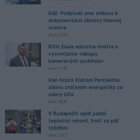
Ráž: Podpísali sme zmluvu k
dokumentácii obnovy hlavnej
stanice
dnes 15:26
KDH žiada ministra vnútra o
vysvetlenie nákupu
kamerových systémov
dnes 17:40
Irán hrozil štátom Perzského
zálivu zničením energetiky za
údery USA
dnes 18:43
V Budapešti opäť padol
teplotný rekord, tretí za päť
týždňov
dnes 19:15