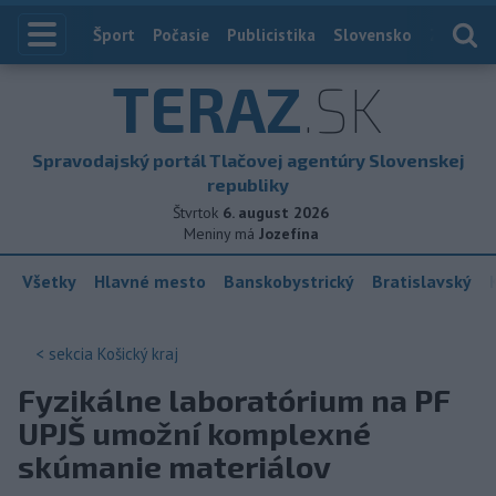
Index
Šport
Počasie
Publicistika
Slovensko
Zahranič
TERAZ
.SK
Spravodajský portál Tlačovej agentúry Slovenskej
republiky
Štvrtok
6. august 2026
Meniny má
Jozefína
Všetky
Hlavné mesto
Banskobystrický
Bratislavský
< sekcia
Košický kraj
Fyzikálne laboratórium na PF
UPJŠ umožní komplexné
skúmanie materiálov