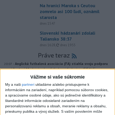
Na hranici Maroka s Ceutou
zomrelo asi 100 ľudí, oznámil
starosta
dnes 15:47
Slovenskí hádzanári zdolali
Taliansko 38:37
aktualizované
dnes 16:28
,
dnes 19:55
Práve teraz
-
Anglická futbalová asociácia (FA) stiahla svoju podporu
20:07
prezidentovi
Medzinárodnej futbalovej federácie (FIFA) Giannimu
Infantinovi, ktorý je pod paľbou kritiky po jeho neúspešnom pláne.
Vážime si vaše súkromie
My a naši
partneri
ukladáme a/alebo pristupujeme k
Viac
informáciám na zariadení, napríklad pomocou súborov cookies,
Videá a prenosy TASR TV
a spracúvame osobné údaje, ako sú jedinečné identifikátory a
štandardné informácie odosielané zariadením na
Deväť Slovákov zabojuje na ME v Paríži
personalizovanú reklamu a obsah, meranie reklamy a obsahu,
o čo najlepšie výsledky
prieskumy publika a vývoj služieb.
S vaším povolením môže