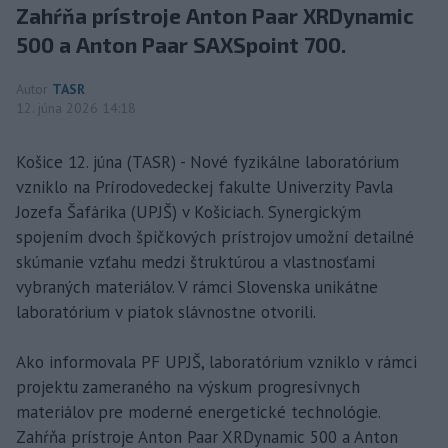
Zahŕňa prístroje Anton Paar XRDynamic
500 a Anton Paar SAXSpoint 700.
Autor
TASR
12. júna 2026 14:18
Košice 12. júna (TASR) - Nové fyzikálne laboratórium
vzniklo na Prírodovedeckej fakulte Univerzity Pavla
Jozefa Šafárika (UPJŠ) v Košiciach. Synergickým
spojením dvoch špičkových prístrojov umožní detailné
skúmanie vzťahu medzi štruktúrou a vlastnosťami
vybraných materiálov. V rámci Slovenska unikátne
laboratórium v piatok slávnostne otvorili.
Ako informovala PF UPJŠ, laboratórium vzniklo v rámci
projektu zameraného na výskum progresívnych
materiálov pre moderné energetické technológie.
Zahŕňa prístroje Anton Paar XRDynamic 500 a Anton