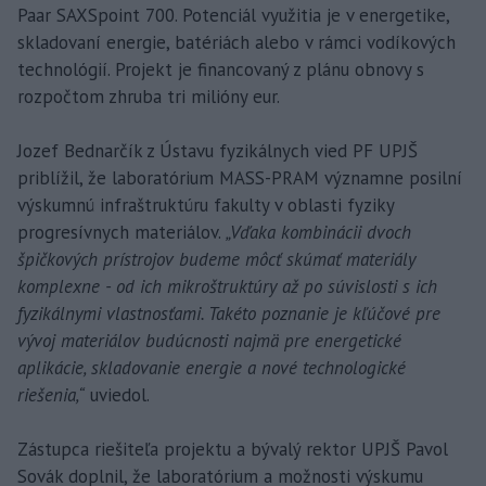
Paar SAXSpoint 700. Potenciál využitia je v energetike,
skladovaní energie, batériách alebo v rámci vodíkových
technológií. Projekt je financovaný z plánu obnovy s
rozpočtom zhruba tri milióny eur.
Jozef Bednarčík z Ústavu fyzikálnych vied PF UPJŠ
priblížil, že laboratórium MASS-PRAM významne posilní
výskumnú infraštruktúru fakulty v oblasti fyziky
progresívnych materiálov.
„Vďaka kombinácii dvoch
špičkových prístrojov budeme môcť skúmať materiály
komplexne - od ich mikroštruktúry až po súvislosti s ich
fyzikálnymi vlastnosťami. Takéto poznanie je kľúčové pre
vývoj materiálov budúcnosti najmä pre energetické
aplikácie, skladovanie energie a nové technologické
riešenia,“
uviedol.
Zástupca riešiteľa projektu a bývalý rektor UPJŠ Pavol
Sovák doplnil, že laboratórium a možnosti výskumu