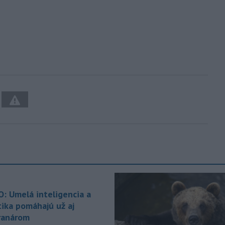
O: Umelá inteligencia a
tika pomáhajú už aj
ranárom