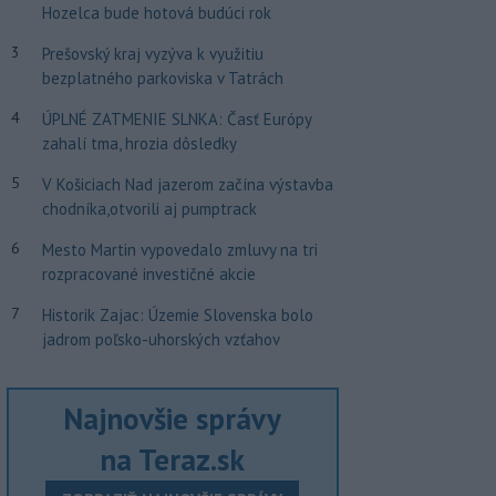
Hozelca bude hotová budúci rok
3
Prešovský kraj vyzýva k využitiu
bezplatného parkoviska v Tatrách
4
ÚPLNÉ ZATMENIE SLNKA: Časť Európy
zahalí tma, hrozia dôsledky
5
V Košiciach Nad jazerom začína výstavba
chodníka,otvorili aj pumptrack
6
Mesto Martin vypovedalo zmluvy na tri
rozpracované investičné akcie
7
Historik Zajac: Územie Slovenska bolo
jadrom poľsko-uhorských vzťahov
Najnovšie správy
na Teraz.sk