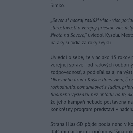
Šimko.
„Sever si naozaj zaslúži viac - viac poria
starostlivosti o verejný priestor, viac úc
života na Severe,“
uviedol Kysela. Mest
na aký si ľudia za roky zvykli.
Uviedol o sebe, že viac ako 15 rokov 
verejnej správe - od radových odborn
zodpovednosť, a podieľal sa aj na výs
Okresného úradu Košice dnes viem, čo z
rozhodnutia, komunikovať s ľuďmi, pripr
finálneho výsledku bez ohľadu na to, aká
že jeho kampaň nebude postavená na 
konkrétny program predstaví v nadch
Strana Hlas-SD pôjde podľa neho v Ko
ďalšími partnermi, pričom väčšina rok