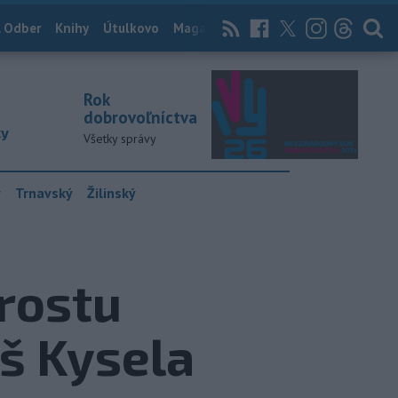
 Odber
Knihy
Útulkovo
Magazín
News Now
Archív
TASR
Rok
dobrovoľníctva
ky
Všetky správy
y
Trnavský
Žilinský
rostu
š Kysela