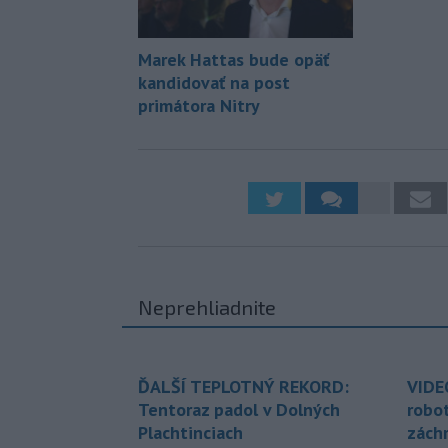
Marek Hattas bude opäť
kandidovať na post
primátora Nitry
Neprehliadnite
ĎALŠÍ TEPLOTNÝ REKORD:
VIDE
Tentoraz padol v Dolných
robo
Plachtinciach
zách