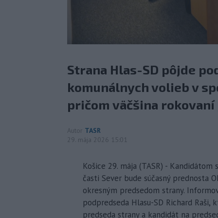
Strana Hlas-SD pôjde pod
komunálnych volieb v spo
pričom väčšina rokovaní 
Autor
TASR
29. mája 2026 15:01
Košice 29. mája (TASR) - Kandidátom s
časti Sever bude súčasný prednosta Ok
okresným predsedom strany. Informova
podpredseda Hlasu-SD Richard Raši, k
predseda strany a kandidát na predse