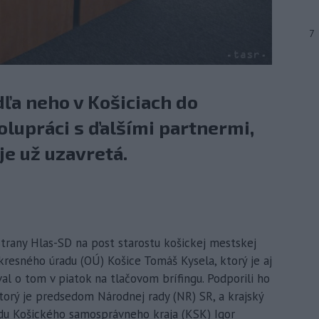
7
ľa neho v Košiciach do
lupráci s ďalšími partnermi,
je už uzavretá.
trany Hlas-SD na post starostu košickej mestskej
resného úradu (OÚ) Košice Tomáš Kysela, ktorý je aj
l o tom v piatok na tlačovom brífingu. Podporili ho
torý je predsedom Národnej rady (NR) SR, a krajský
du Košického samosprávneho kraja (KSK) Igor