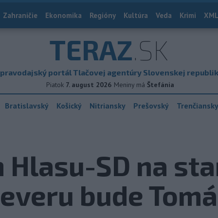
Zahraničie
Ekonomika
Regióny
Kultúra
Veda
Krimi
XML
TERAZ
.SK
pravodajský portál Tlačovej agentúry Slovenskej republi
Piatok
7. august 2026
Meniny má
Štefánia
Bratislavský
Košický
Nitriansky
Prešovský
Trenčiansk
 Hlasu-SD na sta
Severu bude Tomá