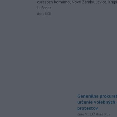
okresoch Komárno, Nové Zámky, Levice, Krupin
Lučenec.
dnes 8:08
Generálna prokurat
určenie volebných
protestov
aktualizované
dnes 9:03
,
dnes 9:15