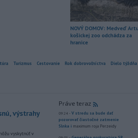
NOVÝ DOMOV: Medveď Artu
košickej zoo odchádza za
hranice
túra
Turizmus
Cestovanie
Rok dobrovoľníctva
Dielo týždňa
Práve teraz
snú, výstrahy
-
V stredu sa bude dať
09:24
pozorovať čiastočné zatmenie
Slnka i
maximum roja Perzeidy
môžu vyskytnúť v
-
Generálna prokuratúra SR
09:01