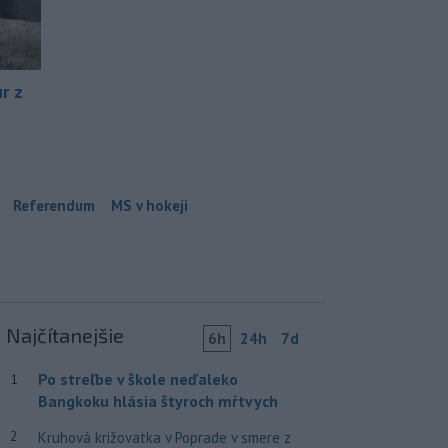
r z
Referendum
MS v hokeji
Najčítanejšie
6h
24h
7d
Po streľbe v škole neďaleko
1
Bangkoku hlásia štyroch mŕtvych
2
Kruhová križovatka v Poprade v smere z