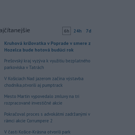
ajčítanejšie
6h
24h
7d
Kruhová križovatka v Poprade v smere z
Hozelca bude hotová budúci rok
Prešovský kraj vyzýva k využitiu bezplatného
parkoviska v Tatrách
V Košiciach Nad jazerom začína výstavba
chodníka,otvorili aj pumptrack
Mesto Martin vypovedalo zmluvy na tri
rozpracované investičné akcie
Pokračoval proces s advokátmi zadržanými v
rámci akcie Corrumpere 2
V časti Košice-Krásna otvorili park