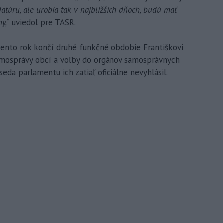
idatúru, ale urobia tak v najbližších dňoch, budú mať
y,“
uviedol pre TASR.
tento rok končí druhé funkčné obdobie Františkovi
amosprávy obcí a voľby do orgánov samosprávnych
seda parlamentu ich zatiaľ oficiálne nevyhlásil.