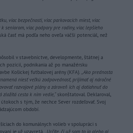
dku, viac bezpečnosti, viac parkovacích miest, viac
ty k seniorom, viac podpory pre rodiny, viac lepšieho
ská časť má podľa neho oveľa väčší potenciál, než
pôsobil v stavebníctve, developmente, štátnej a
ých pozícií, podnikania až po manažérsku
tavbe Košickej futbalovej arény (KFA).
„Ako prednosta
namená niesť veľkú zodpovednosť, prijímať aj náročné
avovať rozvojové plány a zároveň ich aj dotiahnuť do
 zložitá cesta k nim vedie,“
skonštatoval. Deklaroval,
útokoch s tým, že nechce Sever rozdeľovať. Svoj
ádzajúcom období.
šiciach do komunálnych volieb v spolupráci s
ovaní je už uzavretá.
„Určite, či už som to ja alebo aj