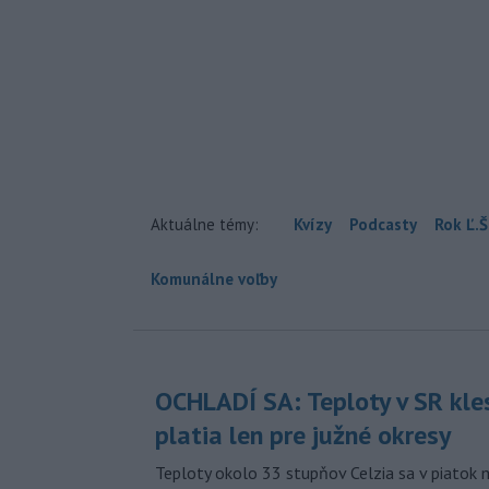
Aktuálne témy:
Kvízy
Podcasty
Rok Ľ.Š
Komunálne voľby
OCHLADÍ SA: Teploty v SR kle
platia len pre južné okresy
Teploty okolo 33 stupňov Celzia sa v piatok 