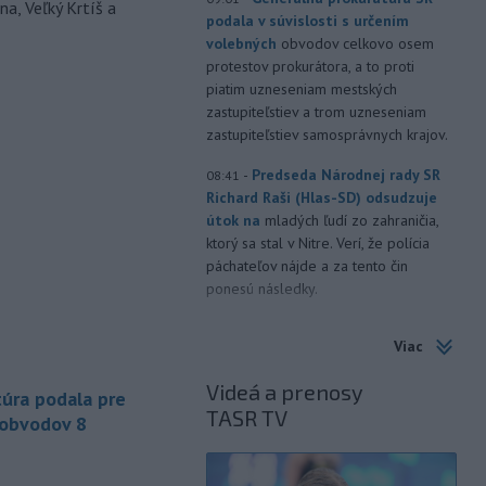
a, Veľký Krtíš a
podala v súvislosti s určením
volebných
obvodov celkovo osem
protestov prokurátora, a to proti
piatim uzneseniam mestských
zastupiteľstiev a trom uzneseniam
zastupiteľstiev samosprávnych krajov.
-
Predseda Národnej rady SR
08:41
Richard Raši (Hlas-SD) odsudzuje
útok na
mladých ľudí zo zahraničia,
ktorý sa stal v Nitre. Verí, že polícia
páchateľov nájde a za tento čin
ponesú následky.
-
Teploty na Slovensku v
08:08
Viac
piatok klesnú. Výstrahy prvého
stupňa platia
len pre južné okresy.
Videá a prenosy
úra podala pre
Informuje o tom Slovenský
TASR TV
hydrometeorologický ústav (SHMÚ) na
 obvodov 8
svojom webe. V Košickom kraji varuje
pred silným vetrom.