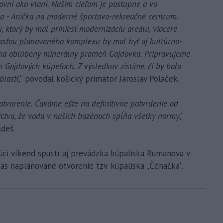
ovni ako vlani. Naším cieľom je postupne a vo
ba - Anička na moderné športovo-rekreačné centrum.
, ktorý by mal priniesť modernizáciu areálu, viaceré
účasťou plánovaného komplexu by mal byť aj kultúrno-
na obľúbený minerálny prameň Gajdovka. Pripravujeme
 Gajdových kúpeľoch. Z výsledkov zistíme, či by bolo
blasti
,“ povedal košický primátor Jaroslav Polaček.
otvorenie. Čakáme ešte na definitívne potvrdenie od
ctva, že voda v našich bazénoch spĺňa všetky normy
,“
ldeš.
úci víkend spustí aj prevádzka kúpaliska Rumanova v
zas naplánované otvorenie tzv. kúpaliska „Čéhačka“.