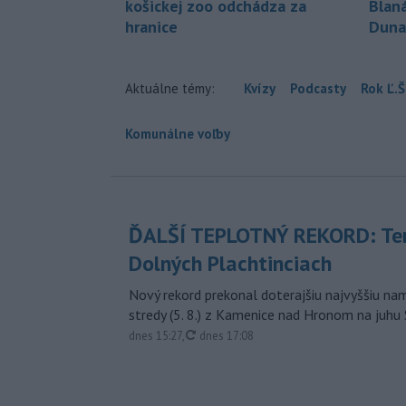
košickej zoo odchádza za
Blan
hranice
Duna
Aktuálne témy:
Kvízy
Podcasty
Rok Ľ.Š
Komunálne voľby
ĎALŠÍ TEPLOTNÝ REKORD: Ten
Dolných Plachtinciach
Nový rekord prekonal doterajšiu najvyššiu n
stredy (5. 8.) z Kamenice nad Hronom na juhu
aktualizované
dnes 15:27
,
dnes 17:08