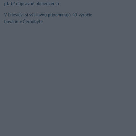
platiť dopravné obmedzenia
V Prievidzi si výstavou pripomínajú 40. výročie
havárie v Černobyle