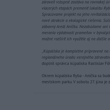
zároveň vstupné zostáva na rovnakej úr
viacerých etapách premeniť lokalitu Ry
Spracúvame projekt na jeho revitalizáciu
nové atrakcie a ekologické riešenia. S
zábavný Areál Anička. Nezabúdame ani 
merania výdatnosti prameňov v bývalých
možné rozšíriť ich využitie aj na ďalšie o
„
Kúpalisko je kompletne pripravené na 
regionálneho úradu verejného zdravotní
doplnil správca kúpaliska Rastislav Fő
Okrem kúpaliska Ryba - Anička sa bud
mestskom parku. V sobotu 27. júna je 