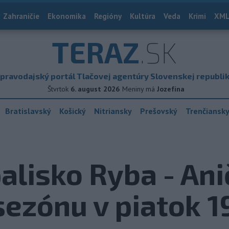
Zahraničie
Ekonomika
Regióny
Kultúra
Veda
Krimi
XML
TERAZ
.SK
pravodajský portál Tlačovej agentúry Slovenskej republi
Štvrtok
6. august 2026
Meniny má
Jozefína
Bratislavský
Košický
Nitriansky
Prešovský
Trenčiansk
alisko Ryba - An
sezónu v piatok 19