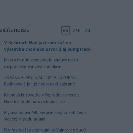
ajčítanejšie
6h
24h
7d
V Košiciach Nad jazerom začína
výstavba chodníka,otvorili aj pumptrack
Mesto Martin vypovedalo zmluvy na tri
rozpracované investičné akcie
ZRÁŽKA VLAKU S AUTOM V LOZORNE:
Rušňovodič jej už nedokázal zabrániť
Kruhová križovatka v Poprade v smere z
Hozelca bude hotová budúci rok
Myjava oslávi 440. výročie svojho založenia
viacerými podujatiami
Pre festival Lovestream vo Vajnoroch budú