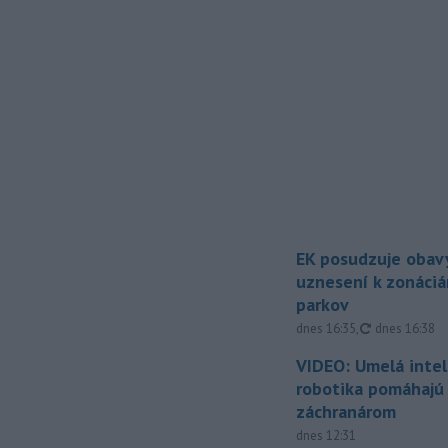
EK posudzuje obavy
uznesení k zonáci
parkov
aktualizovan
dnes 16:35
,
dnes 16:38
VIDEO: Umelá intel
robotika pomáhajú 
záchranárom
dnes 12:31