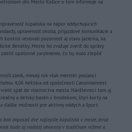
kontrolnom dni. Mesto Košice o tom informuje na
ripravenosť kúpaliska na nápor oddychujúcich
andardy, upravenosť okolia, príjazdové komunikácie a
kontrol venovali pozornosť aj stavu jazierka, na
ické Benátky. Mesto ho zvažuje zveriť do správy
zaistil opätovné zarybnenie, čo by malo zlepšiť
ozil zánik, minulý rok však mestskí poslanci
ozlohou 4,06 hektára od spoločnosti Cassoviainvest
 vrátil späť do vlastníctva mesta. Návštevníci tam aj
kreačný a detský bazén s brodiskom, štyri kurty na
 a ďalšie možnosti pre aktívny oddych a šport.
boli doposiaľ dve najlepšie kúpaliská v meste, teraz
 areál bude aj naďalej otvorený v tradičnom režime a