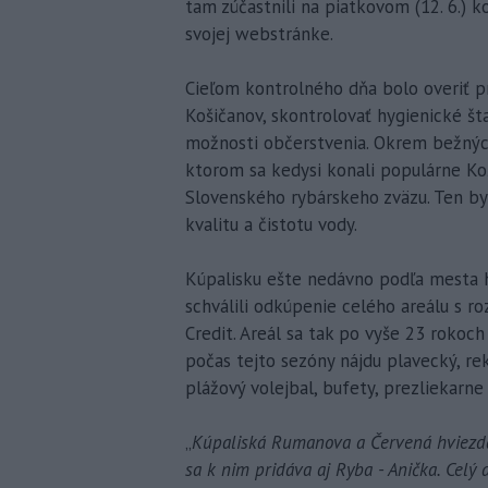
tam zúčastnili na piatkovom (12. 6.) 
svojej webstránke.
Cieľom kontrolného dňa bolo overiť p
Košičanov, skontrolovať hygienické št
možnosti občerstvenia. Okrem bežných 
ktorom sa kedysi konali populárne Koš
Slovenského rybárskeho zväzu. Ten by 
kvalitu a čistotu vody.
Kúpalisku ešte nedávno podľa mesta hr
schválili odkúpenie celého areálu s r
Credit. Areál sa tak po vyše 23 rokoch
počas tejto sezóny nájdu plavecký, re
plážový volejbal, bufety, prezliekarne
„
Kúpaliská Rumanova a Červená hviezda 
sa k nim pridáva aj Ryba - Anička. Celý