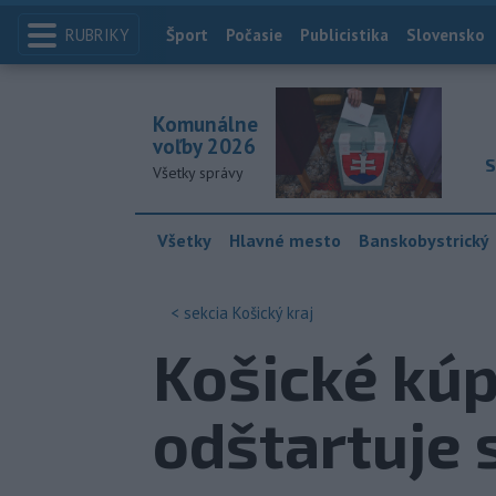
RUBRIKY
Index
Šport
Počasie
Publicistika
Slovensko
Komunálne
voľby 2026
S
Všetky správy
Všetky
Hlavné mesto
Banskobystrický
< sekcia
Košický kraj
Košické kúp
odštartuje 