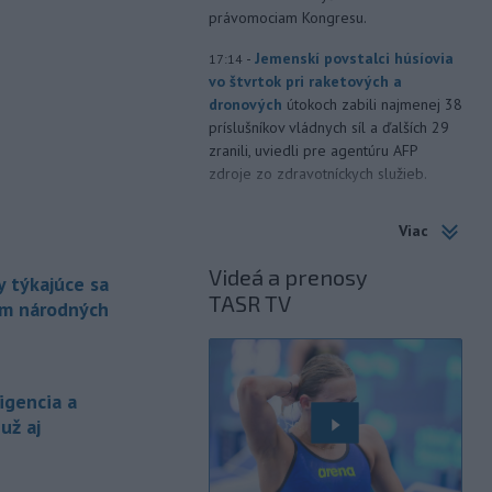
právomociam Kongresu.
-
Jemenskí povstalci húsíovia
17:14
vo štvrtok pri raketových a
dronových
útokoch zabili najmenej 38
príslušníkov vládnych síl a ďalších 29
zranili, uviedli pre agentúru AFP
zdroje zo zdravotníckych služieb.
-
Európska komisia (EK)
16:35
Viac
monitoruje situáciu a posudzuje
všetky
vznesené obavy týkajúce sa
Videá a prenosy
 týkajúce sa
vládnych uznesení k zonáciám
TASR TV
národných parkov. Zároveň posudzuje
ám národných
ôsmu žiadosť o platbu z plánu
obnovy.
é
-
Počas minulotýždňového
15:44
igencia a
prekročenia hranice desaťtisícov
už aj
nelegálnych migrantov z Maroka do
španielskej exklávy Ceuta zomrelo
približne 100 ľudí, oznámil vo štvrtok