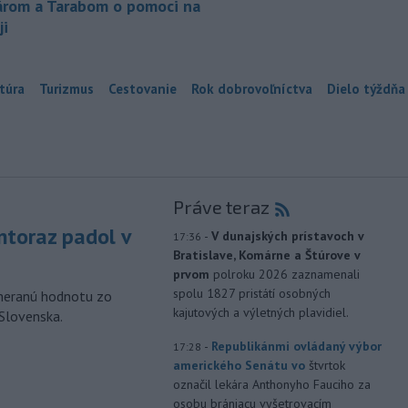
árom a Tarabom o pomoci na
ji
túra
Turizmus
Cestovanie
Rok dobrovoľníctva
Dielo týždňa
Práve teraz
toraz padol v
-
V dunajských prístavoch v
17:36
Bratislave, Komárne a Štúrove v
prvom
polroku 2026 zaznamenali
spolu 1827 pristátí osobných
ameranú hodnotu zo
kajutových a výletných plavidiel.
 Slovenska.
-
Republikánmi ovládaný výbor
17:28
amerického Senátu vo
štvrtok
označil lekára Anthonyho Fauciho za
osobu brániacu vyšetrovacím