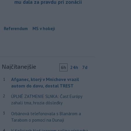
mu dala za pravdu pri zonácii
Referendum
MS v hokeji
Najčítanejšie
6h
24h
7d
Afganec, ktorý v Mníchove vrazil
1
autom do davu, dostal TREST
2
ÚPLNÉ ZATMENIE SLNKA: Časť Európy
zahalí tma, hrozia dôsledky
3
Orbánová telefonovala s Blanárom a
Tarabom o pomoci na Dunaji
4
V Košiciach Nad jazerom začína výstavba