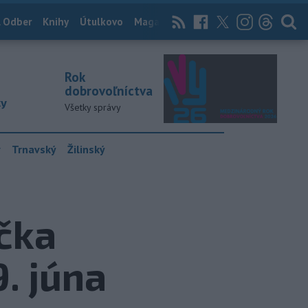
 Odber
Knihy
Útulkovo
Magazín
News Now
Archív
TASR
Rok
dobrovoľníctva
ky
Všetky správy
y
Trnavský
Žilinský
ička
. júna