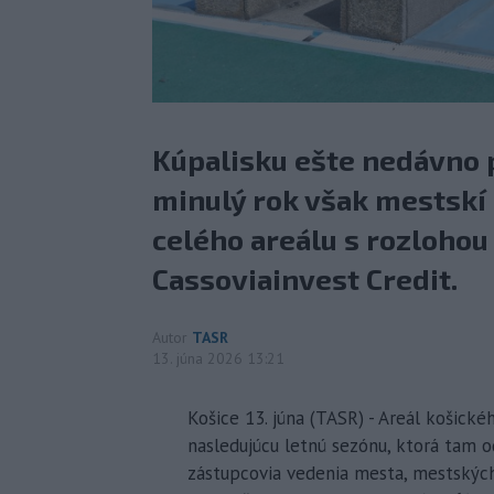
Kúpalisku ešte nedávno p
minulý rok však mestskí 
celého areálu s rozlohou
Cassoviainvest Credit.
Autor
TASR
13. júna 2026 13:21
Košice 13. júna (TASR) - Areál košické
nasledujúcu letnú sezónu, ktorá tam od
zástupcovia vedenia mesta, mestských 