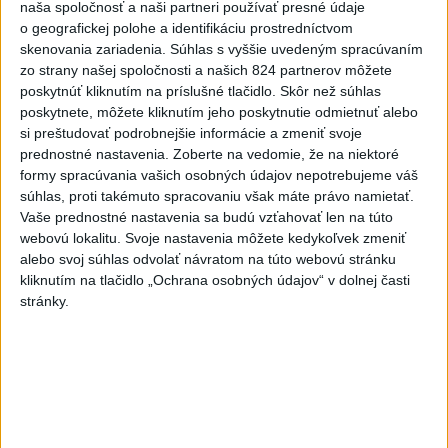
naša spoločnosť a naši partneri používať presné údaje
dnes 10:18
o geografickej polohe a identifikáciu prostredníctvom
Práve teraz
skenovania zariadenia. Súhlas s vyššie uvedeným spracúvaním
zo strany našej spoločnosti a našich 824 partnerov môžete
-
Humanitárny sklad Svetovej zdravotníckej organizácie
13:24
poskytnúť kliknutím na príslušné tlačidlo. Skôr než súhlas
(WHO) v Dnipre
bol v piatok terčom útoku, uviedol v nedeľu
poskytnete, môžete kliknutím jeho poskytnutie odmietnuť alebo
generálny riaditeľ WHO Tedros Adhanom Ghebreyesus. Sklad je
si preštudovať podrobnejšie informácie a zmeniť svoje
podľa jeho slov zničený.
prednostné nastavenia.
Zoberte na vedomie, že na niektoré
formy spracúvania vašich osobných údajov nepotrebujeme váš
súhlas, proti takémuto spracovaniu však máte právo namietať.
Viac
Videá a prenosy TASR TV
Vaše prednostné nastavenia sa budú vzťahovať len na túto
webovú lokalitu. Svoje nastavenia môžete kedykoľvek zmeniť
alebo svoj súhlas odvolať návratom na túto webovú stránku
Deväť Slovákov zabojuje na ME v Paríži
kliknutím na tlačidlo „Ochrana osobných údajov“ v dolnej časti
o čo najlepšie výsledky
stránky.
Viac
Najčítanejšie
6h
24h
7d