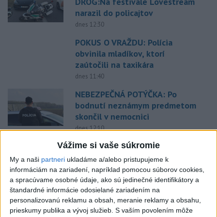
DROG:Na festivale Lovestream
narazil do policajtov
dnes 12:30
POKUS O VRAŽDU: Polícia
obvinila mladíkov, ktorí
zaútočili na taxikára
dnes 11:40
NEBEZPEČNÁ POTÝČKA: Po
bodnutí neznámym predmetom
skončil v nemocnici
dnes 12:10
Vážime si vaše súkromie
Agrorezort: Výmera lesných
pozemkov a porastov sa
My a naši
partneri
ukladáme a/alebo pristupujeme k
dlhodobo zvyšuje
informáciám na zariadení, napríklad pomocou súborov cookies,
a spracúvame osobné údaje, ako sú jedinečné identifikátory a
dnes 10:24
štandardné informácie odosielané zariadením na
Slováci prehrali duel o bronz,
personalizovanú reklamu a obsah, meranie reklamy a obsahu,
Štolc: Hodnotí sa to ťažko
prieskumy publika a vývoj služieb.
S vaším povolením môže