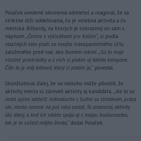
Polaček uvedené obvinenia odmietol a reagoval, že sa
striktne drží oddeľovania, čo je volebná aktivita a čo
mestská. Bilbordy, na ktorých je zobrazený on sám s
nápisom
„Čestne s výsledkami pre Košice“
, si podľa
vlastných slov platí zo svojho transparentného účtu
založeného pred viac ako ôsmimi rokmi.
„Sú to moje
vlastné prostriedky a z nich si platím aj takéto kampane.
Čiže to je môj bilbord, ktorý si platím ja,“
povedal.
Skonštatoval ďalej, že na niekoho môže pôsobiť, že
aktivity mesta sú zároveň aktivity aj kandidáta.
„Ale to sa
nedá úplne oddeliť. Jednoducho s ľuďmi sa stretávam, práca
ide, mesto nesmie na pol roka zastať. To znamená, aktivity
idú ďalej, a keď ich niekto spája aj s mojou budúcnosťou,
tak je to súčasť môjho života,“
dodal Polaček.