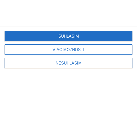
....
SÚHLASÍM
VIAC MOŽNOSTÍ
NESÚHLASÍM
....