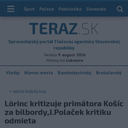
Index
Šport
Počasie
Publicistika
Slovensko
Zahranič
TERAZ
.SK
Spravodajský portál Tlačovej agentúry Slovenskej
republiky
Nedela
9. august 2026
Meniny má
Ľubomíra
Všetky
Hlavné mesto
Banskobystrický
Bratislavský
< sekcia
Košický kraj
Lörinc kritizuje primátora Košíc
za bilbordy,J.Polaček kritiku
odmieta