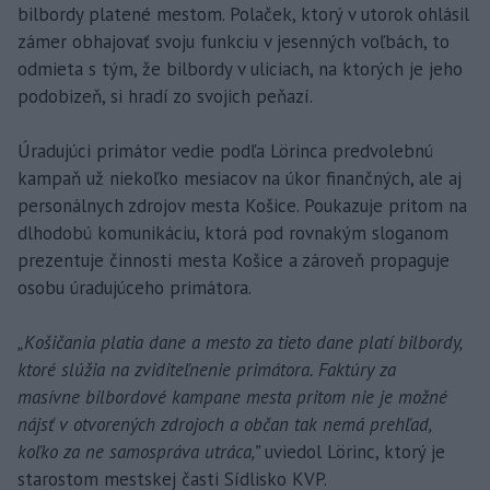
bilbordy platené mestom. Polaček, ktorý v utorok ohlásil
zámer obhajovať svoju funkciu v jesenných voľbách, to
odmieta s tým, že bilbordy v uliciach, na ktorých je jeho
podobizeň, si hradí zo svojich peňazí.
Úradujúci primátor vedie podľa Lörinca predvolebnú
kampaň už niekoľko mesiacov na úkor finančných, ale aj
personálnych zdrojov mesta Košice. Poukazuje pritom na
dlhodobú komunikáciu, ktorá pod rovnakým sloganom
prezentuje činnosti mesta Košice a zároveň propaguje
osobu úradujúceho primátora.
„Košičania platia dane a mesto za tieto dane platí bilbordy,
ktoré slúžia na zviditeľnenie primátora. Faktúry za
masívne bilbordové kampane mesta pritom nie je možné
nájsť v otvorených zdrojoch a občan tak nemá prehľad,
koľko za ne samospráva utráca,”
uviedol Lörinc, ktorý je
starostom mestskej časti Sídlisko KVP.