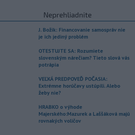
Neprehliadnite
J. Božik: Financovanie samospráv nie
je ich jediný problém
OTESTUJTE SA: Rozumiete
slovenským nárečiam? Tieto slová vás
potrápia
VEĽKÁ PREDPOVEĎ POČASIA:
Extrémne horúčavy ustúpili. Alebo
žeby nie?
HRABKO o výhode
Majerského:Mazurek a Laššáková majú
rovnakých voličov