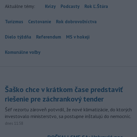
Aktuálne témy:
Kvízy
Podcasty
Rok Ľ.Štúra
Turizmus
Cestovanie
Rok dobrovoľníctva
Dielo týždňa
Referendum
MS v hokeji
Komunálne voľby
Šaško chce v krátkom čase predstaviť
riešenie pre záchrankový tender
Šéf rezortu zároveň potvrdil, že nové klimatizácie, do ktorých
investovalo ministerstvo, sa postupne inštalujú do nemocníc.
dnes 11:58