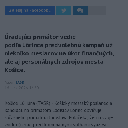
Zdieľaj na Facebooku
Úradujúci primátor vedie
podľa Lörinca predvolebnú kampaň už
niekoľko mesiacov na úkor finančných,
ale aj personálnych zdrojov mesta
Košice.
Autor
TASR
16. júna 2026 16:20
Košice 16. júna (TASR) - Košický mestský poslanec a
kandidát na primátora Ladislav Lörinc obviňuje
súčasného primátora Jaroslava Polačeka, že na svoje
zviditeľnenie pred komunálnymi voľbami využíva