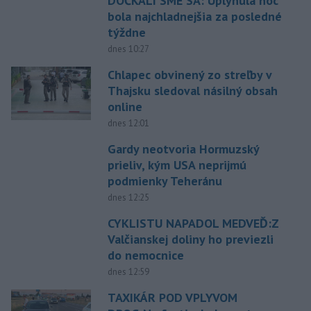
DOČKALI SME SA: Uplynulá noc
bola najchladnejšia za posledné
týždne
dnes 10:27
Chlapec obvinený zo streľby v
Thajsku sledoval násilný obsah
online
dnes 12:01
Gardy neotvoria Hormuzský
prieliv, kým USA neprijmú
podmienky Teheránu
dnes 12:25
CYKLISTU NAPADOL MEDVEĎ:Z
Valčianskej doliny ho previezli
do nemocnice
dnes 12:59
TAXIKÁR POD VPLYVOM