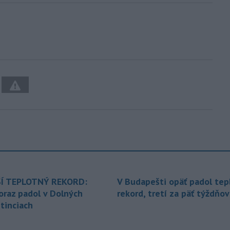
Í TEPLOTNÝ REKORD:
V Budapešti opäť padol tep
oraz padol v Dolných
rekord, tretí za päť týždňov
tinciach