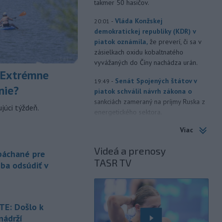
takmer 50 hasičov.
-
Vláda Konžskej
20:01
demokratickej republiky (KDR) v
piatok oznámila,
že preverí, či sa v
zásielkach oxidu kobaltnatého
vyvážaných do Číny nachádza urán.
 Extrémne
-
Senát Spojených štátov v
19:49
nie?
piatok schválil návrh zákona o
sankciách zameraný na príjmy Ruska z
júci týždeň.
energetického sektora.
Viac
-
Slovenská polícia prispela k
16:08
objasneniu prípadu prevádzačstva,
Videá a prenosy
ktorý sa podarilo ukončiť
 páchané pre
TASR TV
právoplatným odsúdením páchateľa v
eba odsúdiť v
Maďarsku.
-
Piatkový požiar v
15:21
bratislavskej rafinérii Slovnaft je
E: Došlo k
pod kontrolou.
Príčina jeho vzniku
nádrží
bude predmetom vyšetrovania. Pre