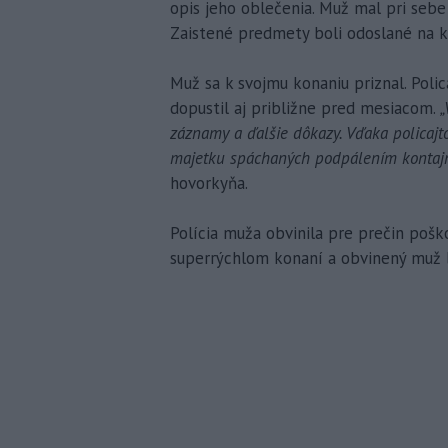
opis jeho oblečenia. Muž mal pri sebe 
Zaistené predmety boli odoslané na k
Muž sa k svojmu konaniu priznal. Poli
dopustil aj približne pred mesiacom.
„
záznamy a ďalšie dôkazy. Vďaka policajt
majetku spáchaných podpálením kontajne
hovorkyňa.
Polícia muža obvinila pre prečin poško
superrýchlom konaní a obvinený muž b