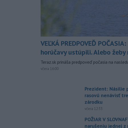
VEĽKÁ PREDPOVEĎ POČASIA:
horúčavy ustúpili. Alebo žeby 
Teraz.sk prináša predpoveď počasia na nasledu
včera 16:00
Prezident: Násilie
rasovú nenávisť tr
zárodku
včera 12:33
POŽIAR V SLOVNAFT
narušeniu jednej z 