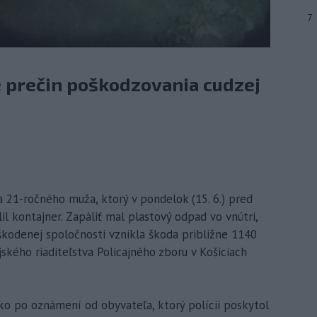
7
e prečin poškodzovania cudzej
ila 21-ročného muža, ktorý v pondelok (15. 6.) pred
l kontajner. Zapáliť mal plastový odpad vo vnútri,
škodenej spoločnosti vznikla škoda približne 1140
ského riaditeľstva Policajného zboru v Košiciach
ko po oznámení od obyvateľa, ktorý polícii poskytol