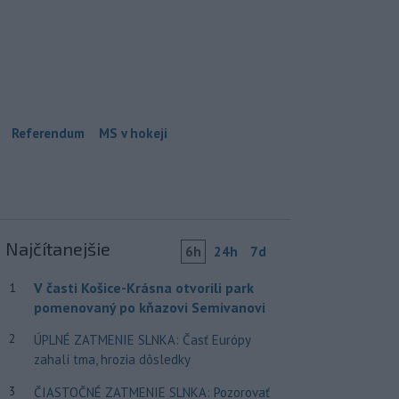
Referendum
MS v hokeji
Najčítanejšie
6h
24h
7d
V časti Košice-Krásna otvorili park
1
pomenovaný po kňazovi Semivanovi
2
ÚPLNÉ ZATMENIE SLNKA: Časť Európy
zahalí tma, hrozia dôsledky
3
ČIASTOČNÉ ZATMENIE SLNKA: Pozorovať