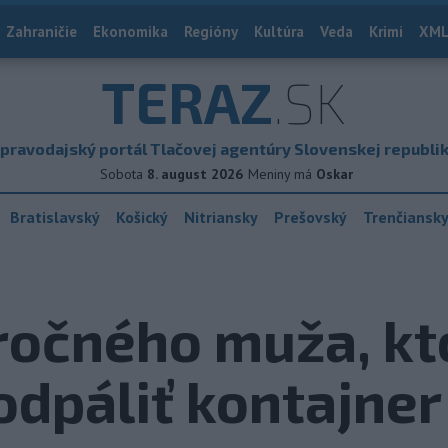
Zahraničie
Ekonomika
Regióny
Kultúra
Veda
Krimi
XML
TERAZ
.SK
pravodajský portál Tlačovej agentúry Slovenskej republi
Sobota
8. august 2026
Meniny má
Oskar
Bratislavský
Košický
Nitriansky
Prešovský
Trenčiansk
-ročného muža, kt
odpáliť kontajner