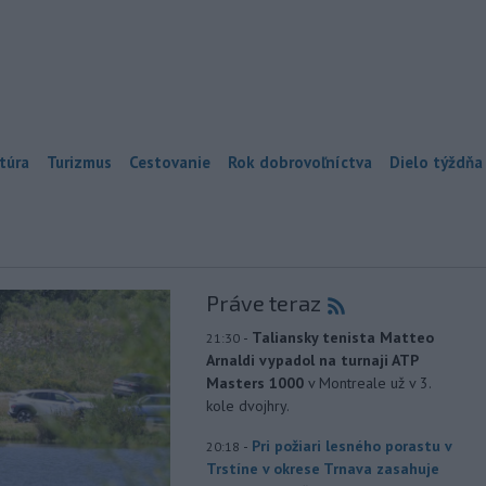
túra
Turizmus
Cestovanie
Rok dobrovoľníctva
Dielo týždňa
Práve teraz
-
Taliansky tenista Matteo
21:30
Arnaldi vypadol na turnaji ATP
Masters 1000
v Montreale už v 3.
kole dvojhry.
-
Pri požiari lesného porastu v
20:18
Trstíne v okrese Trnava zasahuje