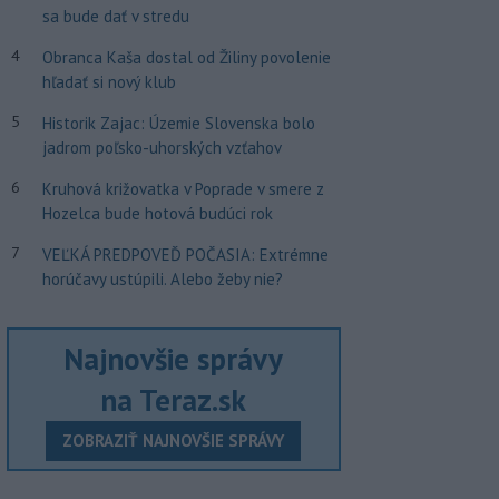
sa bude dať v stredu
4
Obranca Kaša dostal od Žiliny povolenie
hľadať si nový klub
5
Historik Zajac: Územie Slovenska bolo
jadrom poľsko-uhorských vzťahov
6
Kruhová križovatka v Poprade v smere z
Hozelca bude hotová budúci rok
7
VEĽKÁ PREDPOVEĎ POČASIA: Extrémne
horúčavy ustúpili. Alebo žeby nie?
Najnovšie správy
na Teraz.sk
ZOBRAZIŤ NAJNOVŠIE SPRÁVY