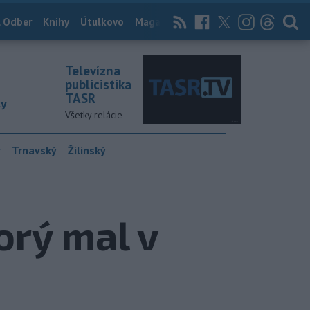
 Odber
Knihy
Útulkovo
Magazín
News Now
Archív
TASR
Televízna
publicistika
TASR
ky
Všetky relácie
y
Trnavský
Žilinský
orý mal v