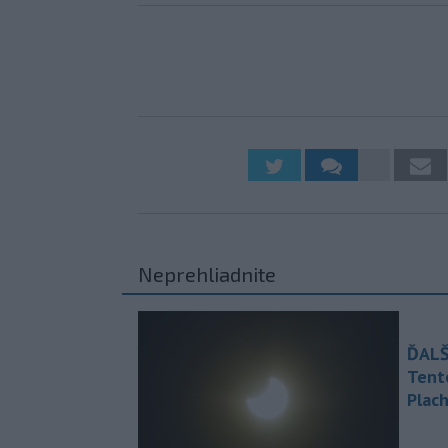
Neprehliadnite
ĎALŠ
Tent
Plach