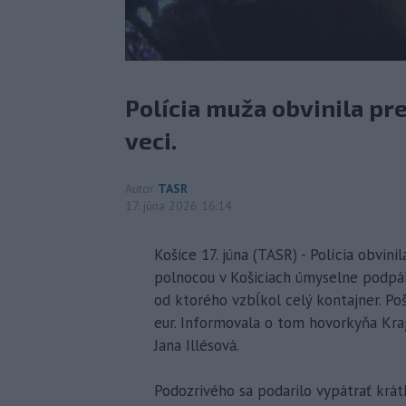
Polícia muža obvinila pr
veci.
Autor
TASR
17. júna 2026 16:14
Košice 17. júna (TASR) - Polícia obvin
polnocou v Košiciach úmyselne podpáli
od ktorého vzbĺkol celý kontajner. Po
eur. Informovala o tom hovorkyňa Kraj
Jana Illésová.
Podozrivého sa podarilo vypátrať krát