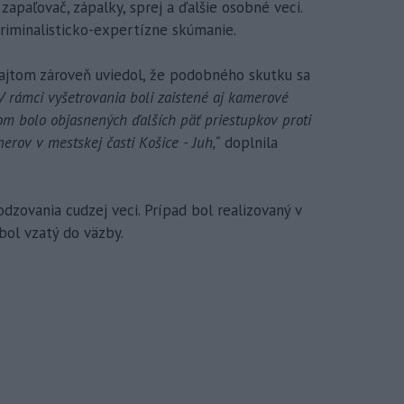
zapaľovač, zápalky, sprej a ďalšie osobné veci.
riminalisticko-expertízne skúmanie.
cajtom zároveň uviedol, že podobného skutku sa
V rámci vyšetrovania boli zaistené aj kamerové
om bolo objasnených ďalších päť priestupkov proti
rov v mestskej časti Košice - Juh,“
doplnila
dzovania cudzej veci. Prípad bol realizovaný v
ol vzatý do väzby.