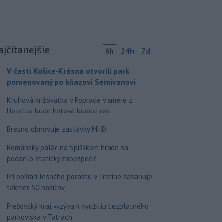
ajčítanejšie
6h
24h
7d
V časti Košice-Krásna otvorili park
pomenovaný po kňazovi Semivanovi
Kruhová križovatka v Poprade v smere z
Hozelca bude hotová budúci rok
Brezno obnovuje zastávky MHD
Románsky palác na Spišskom hrade sa
podarilo staticky zabezpečiť
Pri požiari lesného porastu v Trstíne zasahuje
takmer 50 hasičov
Prešovský kraj vyzýva k využitiu bezplatného
parkoviska v Tatrách