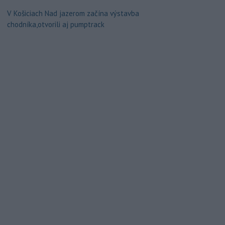
V Košiciach Nad jazerom začína výstavba
chodníka,otvorili aj pumptrack