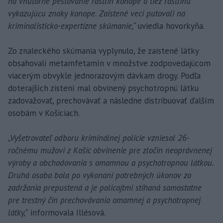
na vnútorné pestovanie rastlín konope a tiež rastlinu
vykazujúcu znaky konope. Zaistené veci putovali na
kriminalisticko-expertízne skúmanie,“
uviedla hovorkyňa.
Zo znaleckého skúmania vyplynulo, že zaistené látky
obsahovali metamfetamín v množstve zodpovedajúcom
viacerým obvykle jednorazovým dávkam drogy. Podľa
doterajších zistení mal obvinený psychotropnú látku
zadovažovať, prechovávať a následne distribuovať ďalším
osobám v Košiciach.
„Vyšetrovateľ odboru kriminálnej polície vzniesol 26-
ročnému mužovi z Košíc obvinenie pre zločin neoprávnenej
výroby a obchodovania s omamnou a psychotropnou látkou.
Druhá osoba bola po vykonaní potrebných úkonov zo
zadržania prepustená a je policajtmi stíhaná samostatne
pre trestný čin prechovávania omamnej a psychotropnej
látky,“
informovala Illésová.