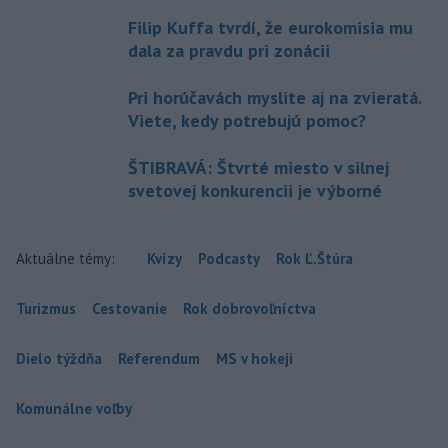
Filip Kuffa tvrdí, že eurokomisia mu
dala za pravdu pri zonácii
Pri horúčavách myslite aj na zvieratá.
Viete, kedy potrebujú pomoc?
ŠTIBRAVÁ: Štvrté miesto v silnej
svetovej konkurencii je výborné
Aktuálne témy:
Kvízy
Podcasty
Rok Ľ.Štúra
Turizmus
Cestovanie
Rok dobrovoľníctva
Dielo týždňa
Referendum
MS v hokeji
Komunálne voľby