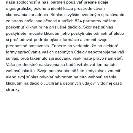
predstavuje novú úroveň
naša spoločnosť a naši partneri používať presné údaje
nebezpečenstva
o geografickej polohe a identifikáciu prostredníctvom
skenovania zariadenia. Súhlas s vyššie uvedeným spracúvaním
dnes 6:20
zo strany našej spoločnosti a našich 824 partnerov môžete
Erupcia sopky Fuego sa po 50
poskytnúť kliknutím na príslušné tlačidlo. Skôr než súhlas
hodinách zastavila
poskytnete, môžete kliknutím jeho poskytnutie odmietnuť alebo
si preštudovať podrobnejšie informácie a zmeniť svoje
dnes 6:27
prednostné nastavenia.
Zoberte na vedomie, že na niektoré
formy spracúvania vašich osobných údajov nepotrebujeme váš
Hirošima si pripomína 81.
súhlas, proti takémuto spracovaniu však máte právo namietať.
výročie zhodenia atómovej
Vaše prednostné nastavenia sa budú vzťahovať len na túto
bomby
webovú lokalitu. Svoje nastavenia môžete kedykoľvek zmeniť
dnes 8:42
alebo svoj súhlas odvolať návratom na túto webovú stránku
kliknutím na tlačidlo „Ochrana osobných údajov“ v dolnej časti
Eurostat: Takmer 17 percent
stránky.
Európanov užíva denne tabak
dnes 7:18
Ukrajina: Nočné ruské útoky
zabili najmenej šesť ľudí
dnes 7:55