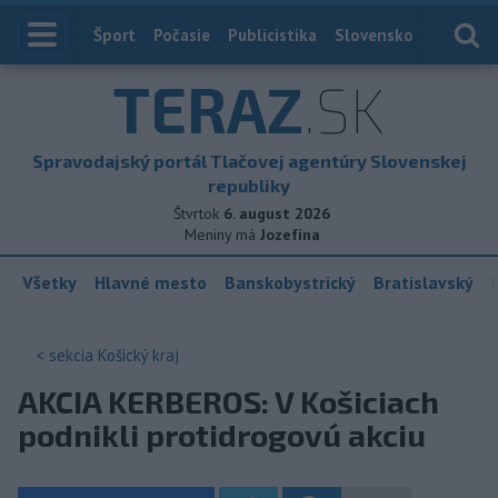
Index
Šport
Počasie
Publicistika
Slovensko
Zahranič
TERAZ
.SK
Spravodajský portál Tlačovej agentúry Slovenskej
republiky
Štvrtok
6. august 2026
Meniny má
Jozefína
Všetky
Hlavné mesto
Banskobystrický
Bratislavský
< sekcia
Košický kraj
AKCIA KERBEROS: V Košiciach
podnikli protidrogovú akciu