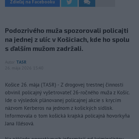
Zdieľaj na Facebooku
Podozrivého muža spozorovali policajti
na jednej z ulíc v Košiciach, kde ho spolu
s ďalším mužom zadržali.
Autor
TASR
26. mája 2026 15:40
Košice 26. mája (TASR) - Z drogovej trestnej činnosti
obvinil policajný vyšetrovateľ 26-ročného muža z Košíc.
Ide o výsledok plánovanej policajnej akcie s krycím
názvom Kerberos na jednom z košických sídlisk.
Informovala o tom košická krajská policajná hovorkyňa
Jana Illésová.