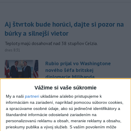
Aj štvrtok bude horúci, dajte si pozor na
búrky a silnejší vietor
Teploty majú dosahovať nad 38 stupňov Celzia.
dnes 8:31
Rubio prijal vo Washingtone
nového šéfa britskej
diplomacie Milibanda
dnes 6:30
Vážime si vaše súkromie
Štát Nové Mexiko žaluje
My a naši
partneri
ukladáme a/alebo pristupujeme k
federálnu vládu v kauze
informáciám na zariadení, napríklad pomocou súborov cookies,
Epstein
a spracúvame osobné údaje, ako sú jedinečné identifikátory a
štandardné informácie odosielané zariadením na
dnes 6:06
personalizovanú reklamu a obsah, meranie reklamy a obsahu,
Dobrindt: Dron v Lipsku
prieskumy publika a vývoj služieb.
S vaším povolením môže