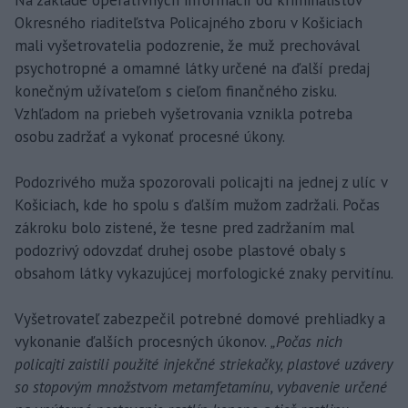
Na základe operatívnych informácií od kriminalistov
Okresného riaditeľstva Policajného zboru v Košiciach
mali vyšetrovatelia podozrenie, že muž prechovával
psychotropné a omamné látky určené na ďalší predaj
konečným užívateľom s cieľom finančného zisku.
Vzhľadom na priebeh vyšetrovania vznikla potreba
osobu zadržať a vykonať procesné úkony.
Podozrivého muža spozorovali policajti na jednej z ulíc v
Košiciach, kde ho spolu s ďalším mužom zadržali. Počas
zákroku bolo zistené, že tesne pred zadržaním mal
podozrivý odovzdať druhej osobe plastové obaly s
obsahom látky vykazujúcej morfologické znaky pervitínu.
Vyšetrovateľ zabezpečil potrebné domové prehliadky a
vykonanie ďalších procesných úkonov.
„Počas nich
policajti zaistili použité injekčné striekačky, plastové uzávery
so stopovým množstvom metamfetamínu, vybavenie určené