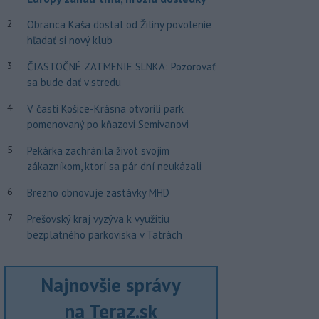
2
Obranca Kaša dostal od Žiliny povolenie
hľadať si nový klub
3
ČIASTOČNÉ ZATMENIE SLNKA: Pozorovať
sa bude dať v stredu
4
V časti Košice-Krásna otvorili park
pomenovaný po kňazovi Semivanovi
5
Pekárka zachránila život svojim
zákazníkom, ktorí sa pár dní neukázali
6
Brezno obnovuje zastávky MHD
7
Prešovský kraj vyzýva k využitiu
bezplatného parkoviska v Tatrách
Najnovšie správy
na Teraz.sk