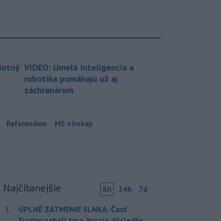
lotný
VIDEO: Umelá inteligencia a
robotika pomáhajú už aj
záchranárom
Referendum
MS v hokeji
Najčítanejšie
6h
24h
7d
ÚPLNÉ ZATMENIE SLNKA: Časť
1
Európy zahalí tma, hrozia dôsledky