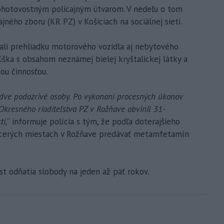
pohotovostným policajným útvarom. V nedeľu o tom
ajného zboru (KR PZ) v Košiciach na sociálnej sieti.
nali prehliadku motorového vozidla aj nebytového
cúška s obsahom neznámej bielej kryštalickej látky a
nou činnosťou.
e dve podozrivé osoby. Po vykonaní procesných úkonov
 Okresného riaditeľstva PZ v Rožňave obvinil 31-
ti,
“ informuje polícia s tým, že podľa doterajšieho
acerých miestach v Rožňave predávať metamfetamín
st odňatia slobody na jeden až päť rokov.