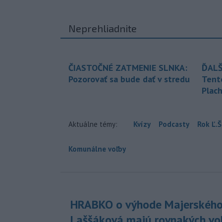
Neprehliadnite
ČIASTOČNÉ ZATMENIE SLNKA:
ĎALŠ
Pozorovať sa bude dať v stredu
Tent
Plach
Aktuálne témy:
Kvízy
Podcasty
Rok Ľ.Š
Komunálne voľby
HRABKO o výhode Majerského
Laššáková majú rovnakých vo