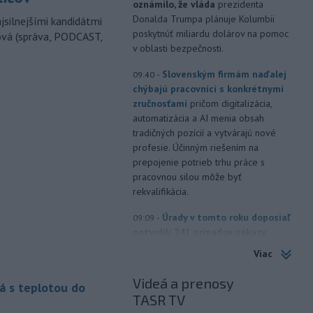
oznámilo, že vláda
prezidenta
Donalda Trumpa plánuje Kolumbii
jsilnejšími kandidátmi
poskytnúť miliardu dolárov na pomoc
ová (správa, PODCAST,
v oblasti bezpečnosti.
-
Slovenským firmám naďalej
09:40
chýbajú pracovníci s konkrétnymi
zručnosťami
pričom digitalizácia,
automatizácia a AI menia obsah
tradičných pozícií a vytvárajú nové
profesie. Účinným riešením na
prepojenie potrieb trhu práce s
pracovnou silou môže byť
rekvalifikácia.
-
Úrady v tomto roku doposiaľ
09:09
potvrdili 241 prípadov nákazy
západonílskou horúčkou po celej
Viac
Európe. Uvádza to týždenná správa,
ktorú v piatok zverejnilo Európske
Videá a prenosy
á s teplotou do
centrum pre prevenciu a kontrolu
TASR TV
chorôb (ECDC).241 prípadov nákazy