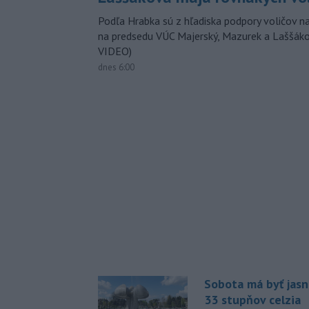
Podľa Hrabka sú z hľadiska podpory voličov na
na predsedu VÚC Majerský, Mazurek a Laššák
VIDEO)
dnes 6:00
Sobota má byť jasn
33 stupňov celzia