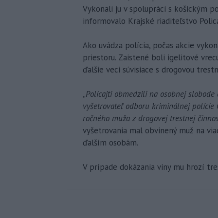
Vykonali ju v spolupráci s košickým 
informovalo Krajské riaditeľstvo Polic
Ako uvádza polícia, počas akcie vyko
priestoru. Zaistené boli igelitové vre
ďalšie veci súvisiace s drogovou trest
„
Policajti obmedzili na osobnej slobod
vyšetrovateľ odboru kriminálnej polície
ročného muža z drogovej trestnej činnos
vyšetrovania mal obvinený muž na vi
ďalším osobám.
V prípade dokázania viny mu hrozí tre