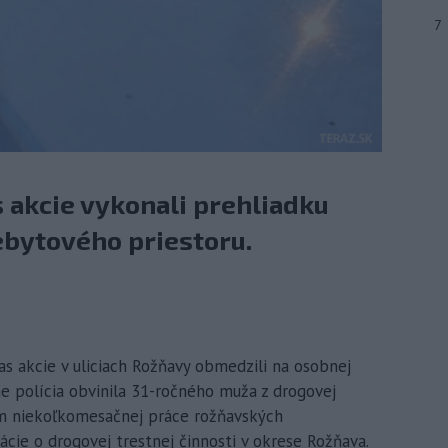
7
s akcie vykonali prehliadku
ebytového priestoru.
čas akcie v uliciach Rožňavy obmedzili na osobnej
e polícia obvinila 31-ročného muža z drogovej
kom niekoľkomesačnej práce rožňavských
mácie o drogovej trestnej činnosti v okrese Rožňava.