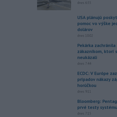
dnes 6:55
USA plánujú posky
pomoc vo výške jed
dolárov
dnes 10:02
Pekárka zachránila 
zákazníkom, ktorí s
neukázali
dnes 7:44
ECDC: V Európe za
prípadov nákazy z
horúčkou
dnes 9:11
Bloomberg: Pentag
prvé testy systém
dnes 7:15