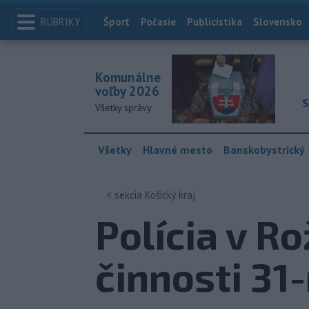
RUBRIKY
Index
Šport
Počasie
Publicistika
Slovensko
Komunálne
voľby 2026
S
Všetky správy
Všetky
Hlavné mesto
Banskobystrický
< sekcia
Košický kraj
Polícia v R
činnosti 3