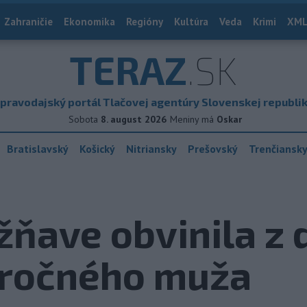
Zahraničie
Ekonomika
Regióny
Kultúra
Veda
Krimi
XML
TERAZ
.SK
pravodajský portál Tlačovej agentúry Slovenskej republi
Sobota
8. august 2026
Meniny má
Oskar
Bratislavský
Košický
Nitriansky
Prešovský
Trenčiansk
ožňave obvinila z
1-ročného muža