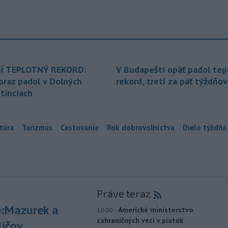
Í TEPLOTNÝ REKORD:
V Budapešti opäť padol tep
oraz padol v Dolných
rekord, tretí za päť týždňov
tinciach
túra
Turizmus
Cestovanie
Rok dobrovoľníctva
Dielo týždňa
Práve teraz
:Mazurek a
-
Americké ministerstvo
10:00
zahraničných vecí v piatok
ličov