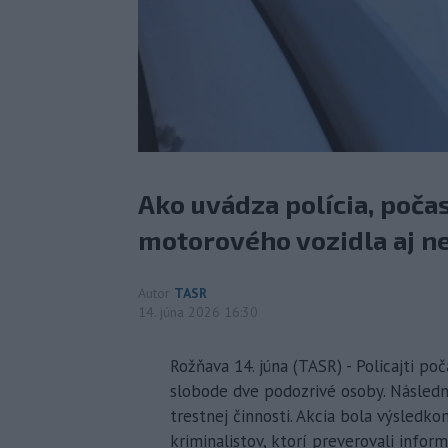
Ako uvádza polícia, poča
motorového vozidla aj n
Autor
TASR
14. júna 2026 16:30
Rožňava 14. júna (TASR) - Policajti po
slobode dve podozrivé osoby. Následn
trestnej činnosti. Akcia bola výsled
kriminalistov, ktorí preverovali infor