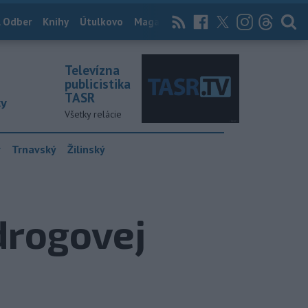
 Odber
Knihy
Útulkovo
Magazín
News Now
Archív
TASR
Televízna
publicistika
TASR
ky
Všetky relácie
y
Trnavský
Žilinský
 drogovej