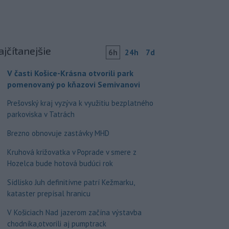
ajčítanejšie
6h
24h
7d
V časti Košice-Krásna otvorili park
pomenovaný po kňazovi Semivanovi
Prešovský kraj vyzýva k využitiu bezplatného
parkoviska v Tatrách
Brezno obnovuje zastávky MHD
Kruhová križovatka v Poprade v smere z
Hozelca bude hotová budúci rok
Sídlisko Juh definitívne patrí Kežmarku,
kataster prepísal hranicu
V Košiciach Nad jazerom začína výstavba
chodníka,otvorili aj pumptrack