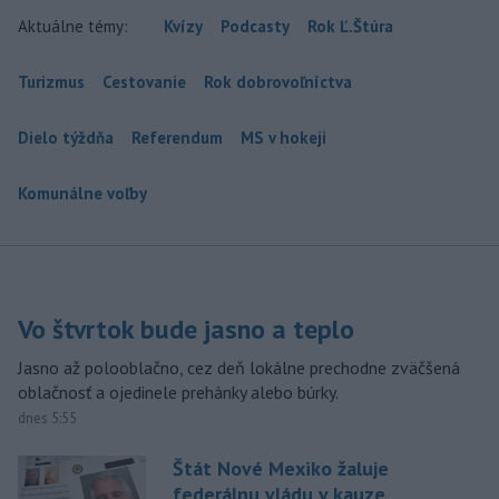
Aktuálne témy:
Kvízy
Podcasty
Rok Ľ.Štúra
Turizmus
Cestovanie
Rok dobrovoľníctva
Dielo týždňa
Referendum
MS v hokeji
Komunálne voľby
Vo štvrtok bude jasno a teplo
Jasno až polooblačno, cez deň lokálne prechodne zväčšená
oblačnosť a ojedinele prehánky alebo búrky.
dnes 5:55
Štát Nové Mexiko žaluje
federálnu vládu v kauze