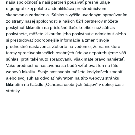
naša spoločnosť a naši partneri používať presné údaje
2
Predstavitelia Mladého Hlasu podali trestné oznámenie
o geografickej polohe a identifikáciu prostredníctvom
na I. Korčoka
skenovania zariadenia. Súhlas s vyššie uvedeným spracúvaním
zo strany našej spoločnosti a našich 824 partnerov môžete
3
Mesto Martin vypovedalo zmluvy na tri rozpracované
poskytnúť kliknutím na príslušné tlačidlo. Skôr než súhlas
investičné akcie
poskytnete, môžete kliknutím jeho poskytnutie odmietnuť alebo
si preštudovať podrobnejšie informácie a zmeniť svoje
4
V Košiciach Nad jazerom začína výstavba
prednostné nastavenia.
Zoberte na vedomie, že na niektoré
chodníka,otvorili aj pumptrack
formy spracúvania vašich osobných údajov nepotrebujeme váš
súhlas, proti takémuto spracovaniu však máte právo namietať.
5
ZRÁŽKA VLAKU S AUTOM V LOZORNE: Rušňovodič jej
Vaše prednostné nastavenia sa budú vzťahovať len na túto
už nedokázal zabrániť
webovú lokalitu. Svoje nastavenia môžete kedykoľvek zmeniť
alebo svoj súhlas odvolať návratom na túto webovú stránku
6
Kruhová križovatka v Poprade v smere z Hozelca bude
kliknutím na tlačidlo „Ochrana osobných údajov“ v dolnej časti
hotová budúci rok
stránky.
7
UZAVRETÁ CESTA: Medzi Spišskou Novou Vsou a
Levočou sa stala nehoda
Najnovšie správy na Teraz.sk
Vyhlásenia