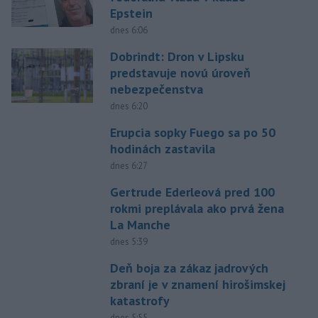
Epstein
dnes 6:06
Dobrindt: Dron v Lipsku
predstavuje novú úroveň
nebezpečenstva
dnes 6:20
Erupcia sopky Fuego sa po 50
hodinách zastavila
dnes 6:27
Gertrude Ederleová pred 100
rokmi preplávala ako prvá žena
La Manche
dnes 5:39
Deň boja za zákaz jadrových
zbraní je v znamení hirošimskej
katastrofy
dnes 5:55