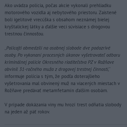
Ako uvádza polícia, počas akcie vykonali prehliadku
motorového vozidla aj nebytového priestoru. Zaistené
boli igelitové vrecúška s obsahom neznámej bielej
kryštalickej látky a ďalšie veci súvisiace s drogovou
trestnou činnosťou.
„
Policajti obmedzili na osobnej slobode dve podozrivé
osoby. Po vykonaní procesných úkonov vyšetrovateľ odboru
kriminálnej polície Okresného riaditeľstva PZ v Rožňave
obvinil 31-ročného muža z drogovej trestnej činnosti,
“
informuje polícia s tým, že podľa doterajšieho
vyšetrovania mal obvinený muž na viacerých miestach v
Rožňave predávať metamfetamín ďalším osobám.
V prípade dokázania viny mu hrozí trest odňatia slobody
na jeden až päť rokov.