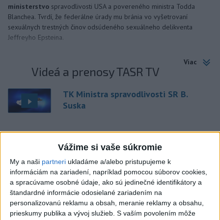
ministerstvo
spravodlivosti USA a povereného ministra Todda
Blanchea. Tvrdí, že federálne úrady mu bránia vo vyšetrovaní
sexuálnych trestných činov odsúdeného sexuálneho delikventa
Jeffreyho Epsteina.
Viac
Videá a prenosy TASR TV
TK Ministra spravodlivosti SR B.
Suska
Viac
Najčítanejšie
Vážime si vaše súkromie
My a naši
partneri
ukladáme a/alebo pristupujeme k
6h
24h
7d
informáciám na zariadení, napríklad pomocou súborov cookies,
a spracúvame osobné údaje, ako sú jedinečné identifikátory a
Český herec Vladimír Polívka odmietol
1
štandardné informácie odosielané zariadením na
zaujímavé filmové projekty
personalizovanú reklamu a obsah, meranie reklamy a obsahu,
prieskumy publika a vývoj služieb.
S vaším povolením môže