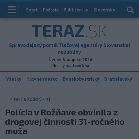
Index
Šport
Počasie
Publicistika
Slovensko
Zahranič
TERAZ
.SK
Spravodajský portál Tlačovej agentúry Slovenskej
republiky
Štvrtok
6. august 2026
Meniny má
Jozefína
Všetky
Hlavné mesto
Banskobystrický
Bratislavský
< sekcia
Košický kraj
Polícia v Rožňave obvinila z
drogovej činnosti 31-ročného
muža