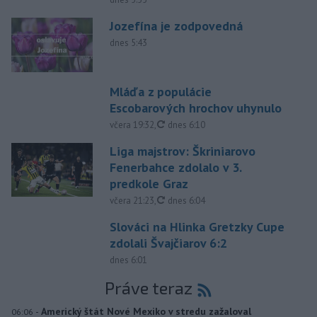
Jozefína je zodpovedná
dnes 5:43
Mláďa z populácie
Escobarových hrochov uhynulo
aktualizované
včera 19:32
,
dnes 6:10
Liga majstrov: Škriniarovo
Fenerbahce zdolalo v 3.
predkole Graz
aktualizované
včera 21:23
,
dnes 6:04
Slováci na Hlinka Gretzky Cupe
zdolali Švajčiarov 6:2
dnes 6:01
Práve teraz
-
Americký štát Nové Mexiko v stredu zažaloval
06:06