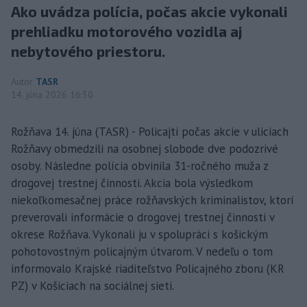
Ako uvádza polícia, počas akcie vykonali
prehliadku motorového vozidla aj
nebytového priestoru.
Autor
TASR
14. júna 2026 16:30
Rožňava 14. júna (TASR) - Policajti počas akcie v uliciach
Rožňavy obmedzili na osobnej slobode dve podozrivé
osoby. Následne polícia obvinila 31-ročného muža z
drogovej trestnej činnosti. Akcia bola výsledkom
niekoľkomesačnej práce rožňavských kriminalistov, ktorí
preverovali informácie o drogovej trestnej činnosti v
okrese Rožňava. Vykonali ju v spolupráci s košickým
pohotovostným policajným útvarom. V nedeľu o tom
informovalo Krajské riaditeľstvo Policajného zboru (KR
PZ) v Košiciach na sociálnej sieti.