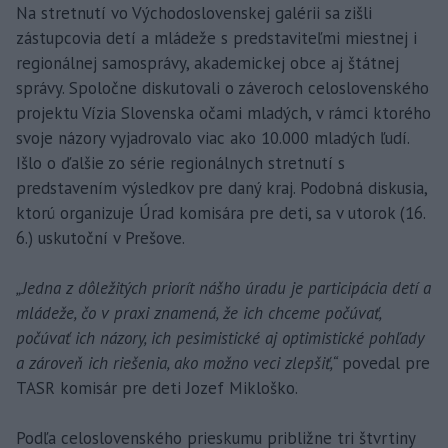
Na stretnutí vo Východoslovenskej galérii sa zišli
zástupcovia detí a mládeže s predstaviteľmi miestnej i
regionálnej samosprávy, akademickej obce aj štátnej
správy. Spoločne diskutovali o záveroch celoslovenského
projektu Vízia Slovenska očami mladých, v rámci ktorého
svoje názory vyjadrovalo viac ako 10.000 mladých ľudí.
Išlo o ďalšie zo série regionálnych stretnutí s
predstavením výsledkov pre daný kraj. Podobná diskusia,
ktorú organizuje Úrad komisára pre deti, sa v utorok (16.
6.) uskutoční v Prešove.
„Jedna z dôležitých priorít nášho úradu je participácia detí a
mládeže, čo v praxi znamená, že ich chceme počúvať,
počúvať ich názory, ich pesimistické aj optimistické pohľady
a zároveň ich riešenia, ako možno veci zlepšiť,“
povedal pre
TASR komisár pre deti Jozef Mikloško.
Podľa celoslovenského prieskumu približne tri štvrtiny