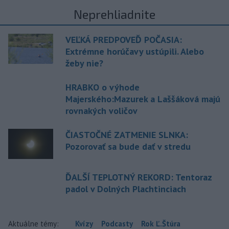
Neprehliadnite
VEĽKÁ PREDPOVEĎ POČASIA:
Extrémne horúčavy ustúpili. Alebo
žeby nie?
HRABKO o výhode
Majerského:Mazurek a Laššáková majú
rovnakých voličov
ČIASTOČNÉ ZATMENIE SLNKA:
Pozorovať sa bude dať v stredu
ĎALŠÍ TEPLOTNÝ REKORD: Tentoraz
padol v Dolných Plachtinciach
Aktuálne témy:
Kvízy
Podcasty
Rok Ľ.Štúra