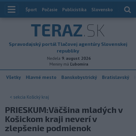
Index
Šport
Počasie
Publicistika
Slovensko
Zahranič
TERAZ
.SK
Spravodajský portál Tlačovej agentúry Slovenskej
republiky
Nedela
9. august 2026
Meniny má
Ľubomíra
Všetky
Hlavné mesto
Banskobystrický
Bratislavský
< sekcia
Košický kraj
PRIESKUM:Väčšina mladých v
Košickom kraji neverí v
zlepšenie podmienok