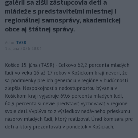
galérii sa zišli zástupcovia detí a
mládeže s predstaviteľmi miestnej i
regionálnej samosprávy, akademickej
obce aj štátnej správy.
Autor
TASR
15. júna 2026 18:03
Košice 15. júna (TASR) - Celkovo 62,2 percenta mladých
ľudí vo veku 16 až 17 rokov v Košickom kraji neverí, že
sa podmienky pre ich generáciu v regióne v budúcnosti
zlepšia. Nespokojnosť s nedostupnosťou bývania v
Košickom kraji vyjadruje 69,6 percenta mladých ľudí,
60,9 percenta si nevie predstaviť vychovávať v regióne
svoje deti. Vyplýva to z výsledkov nedávneho prieskumu
názorov mladých ľudí, ktorý realizoval Úrad komisára pre
deti a ktorý prezentovali v pondelok v Košiciach.