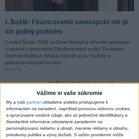
J. Božik: Financovanie samospráv nie je
ich jediný problém
V relácii Štúdio TASR sa Oliver Remiaš o reforme samospráv
rozprával s predsedom Združenia miest a obcí Slovenska
Jozefom Božikom. Reláciu nájdete aj na YouTube a
podcastových platformách.
dnes 7:00
DOČKALI SME SA: Uplynulá noc
bola najchladnejšia za posledné
Vážime si vaše súkromie
týždne
My a naši
partneri
ukladáme a/alebo pristupujeme k
dnes 10:27
informáciám na zariadení, napríklad pomocou súborov cookies,
a spracúvame osobné údaje, ako sú jedinečné identifikátory a
Venhart:Bomba v Nagasaki bola
štandardné informácie odosielané zariadením na
silnejšia ako v Hirošime,no
personalizovanú reklamu a obsah, meranie reklamy a obsahu,
menej účinná
prieskumy publika a vývoj služieb.
S vaším povolením môže
dnes 8:24