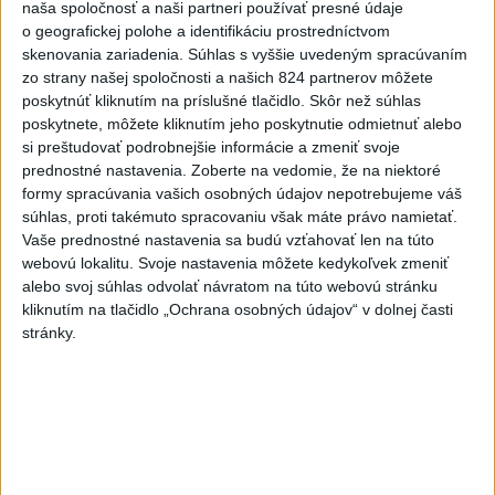
naša spoločnosť a naši partneri používať presné údaje
o geografickej polohe a identifikáciu prostredníctvom
OTESTUJTE SA: Rozumiete
skenovania zariadenia. Súhlas s vyššie uvedeným spracúvaním
slovenským nárečiam? Tieto
zo strany našej spoločnosti a našich 824 partnerov môžete
slová vás potrápia
poskytnúť kliknutím na príslušné tlačidlo. Skôr než súhlas
dnes 7:00
poskytnete, môžete kliknutím jeho poskytnutie odmietnuť alebo
si preštudovať podrobnejšie informácie a zmeniť svoje
V prípade únosu študentky
prednostné nastavenia.
Zoberte na vedomie, že na niektoré
Sone majú odznieť záverečné
formy spracúvania vašich osobných údajov nepotrebujeme váš
reči
súhlas, proti takémuto spracovaniu však máte právo namietať.
dnes 9:36
Vaše prednostné nastavenia sa budú vzťahovať len na túto
webovú lokalitu. Svoje nastavenia môžete kedykoľvek zmeniť
Zelenskyj: Severná Kórea pošle
alebo svoj súhlas odvolať návratom na túto webovú stránku
do Ruska až 50.000 vojakov
kliknutím na tlačidlo „Ochrana osobných údajov“ v dolnej časti
dnes 8:46
stránky.
Slovensko čakajú astronomické
úkazy, zatmenie Slnka striedajú
Perzeidy
dnes 7:36