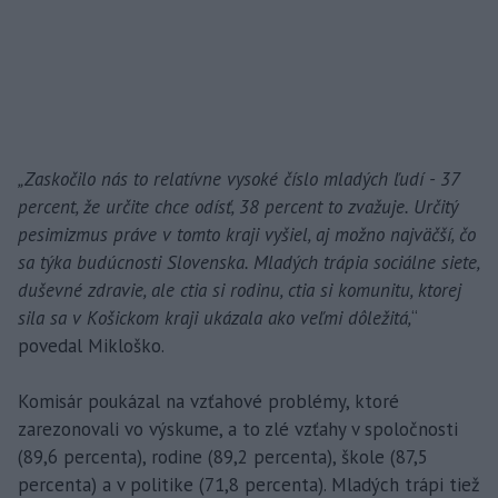
„Zaskočilo nás to relatívne vysoké číslo mladých ľudí - 37
percent, že určite chce odísť, 38 percent to zvažuje. Určitý
pesimizmus práve v tomto kraji vyšiel, aj možno najväčší, čo
sa týka budúcnosti Slovenska. Mladých trápia sociálne siete,
duševné zdravie, ale ctia si rodinu, ctia si komunitu, ktorej
sila sa v Košickom kraji ukázala ako veľmi dôležitá,
“
povedal Mikloško.
Komisár poukázal na vzťahové problémy, ktoré
zarezonovali vo výskume, a to zlé vzťahy v spoločnosti
(89,6 percenta), rodine (89,2 percenta), škole (87,5
percenta) a v politike (71,8 percenta). Mladých trápi tiež