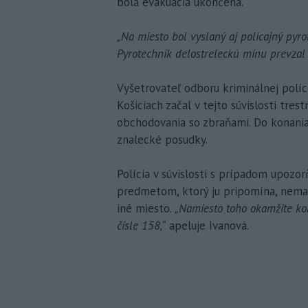
bola evakuácia ukončená.
„Na miesto bol vyslaný aj policajný pyro
Pyrotechnik delostreleckú mínu prevzal 
Vyšetrovateľ odboru kriminálnej políc
Košiciach začal v tejto súvislosti tre
obchodovania so zbraňami. Do konania 
znalecké posudky.
Polícia v súvislosti s prípadom upozor
predmetom, ktorý ju pripomína, nemani
iné miesto.
„Namiesto toho okamžite ko
čísle 158,“
apeluje Ivanová.