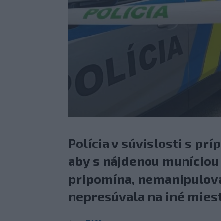
Polícia v súvislosti s pr
aby s nájdenou muníciou
pripomína, nemanipulovala
nepresúvala na iné miest