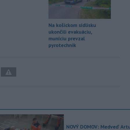
Na košickom sídlisku
ukončili evakuáciu,
muníciu prevzal
pyrotechnik
NOVÝ DOMOV: Medveď Artu