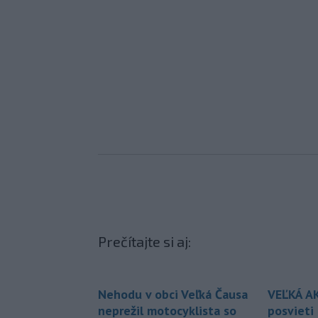
Prečítajte si aj:
Nehodu v obci Veľká Čausa
VEĽKÁ AKC
neprežil motocyklista so
posvieti