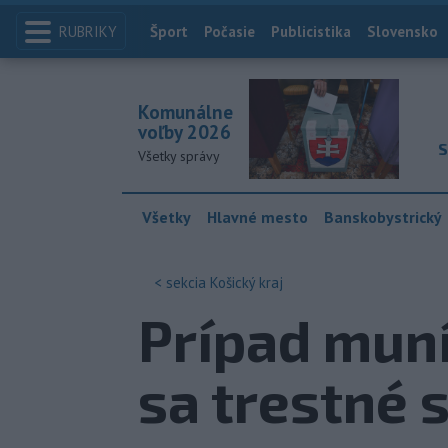
RUBRIKY
Index
Šport
Počasie
Publicistika
Slovensko
Komunálne
voľby 2026
S
Všetky správy
Všetky
Hlavné mesto
Banskobystrický
< sekcia
Košický kraj
Prípad muní
sa trestné 