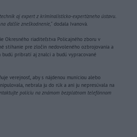
technik aj expert z kriminalisticko-expertízneho ústavu.
na ďalšie zneškodnenie,“
dodala Ivanová.
ie Okresného riaditeľstva Policajného zboru v
stné stíhanie pre zločin nedovoleného ozbrojovania a
budú pribratí aj znalci a budú vypracované
ňuje verejnosť, aby s nájdenou muníciou alebo
pulovala, nebrala ju do rúk a ani ju nepresúvala na
ntaktujte políciu na známom bezplatnom telefónnom