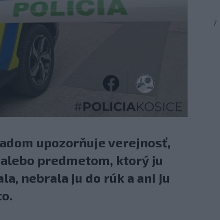
7
ípadom upozorňuje verejnosť,
 alebo predmetom, ktorý ju
, nebrala ju do rúk a ani ju
o.