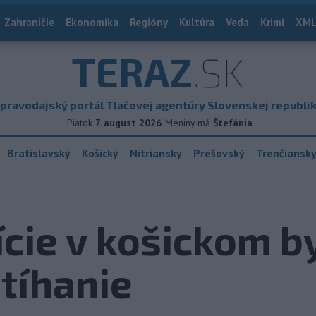
Zahraničie
Ekonomika
Regióny
Kultúra
Veda
Krimi
XML
TERAZ
.SK
pravodajský portál Tlačovej agentúry Slovenskej republi
Piatok
7. august 2026
Meniny má
Štefánia
Bratislavský
Košický
Nitriansky
Prešovský
Trenčiansk
cie v košickom b
stíhanie