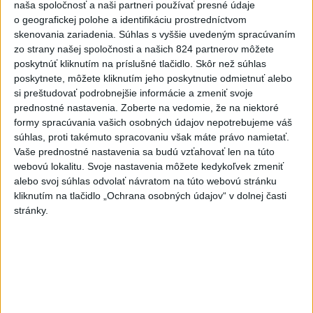
naša spoločnosť a naši partneri používať presné údaje
Uganda schválila vyslanie
o geografickej polohe a identifikáciu prostredníctvom
vojakov do medzinárodných síl
skenovania zariadenia. Súhlas s vyššie uvedeným spracúvaním
v Pásme Gazy
zo strany našej spoločnosti a našich 824 partnerov môžete
včera 20:49
poskytnúť kliknutím na príslušné tlačidlo. Skôr než súhlas
poskytnete, môžete kliknutím jeho poskytnutie odmietnuť alebo
Pre únik ropy z tankera pri
si preštudovať podrobnejšie informácie a zmeniť svoje
Ománe hrozí ekologická
prednostné nastavenia.
Zoberte na vedomie, že na niektoré
katastrofa
formy spracúvania vašich osobných údajov nepotrebujeme váš
včera 21:59
súhlas, proti takémuto spracovaniu však máte právo namietať.
Vaše prednostné nastavenia sa budú vzťahovať len na túto
Ráž: Podpísali sme zmluvu k
webovú lokalitu. Svoje nastavenia môžete kedykoľvek zmeniť
dokumentácii obnovy hlavnej
alebo svoj súhlas odvolať návratom na túto webovú stránku
stanice
kliknutím na tlačidlo „Ochrana osobných údajov“ v dolnej časti
včera 15:26
stránky.
KDH žiada ministra vnútra o
vysvetlenie nákupu
kamerových systémov
včera 17:40
V Budapešti opäť padol