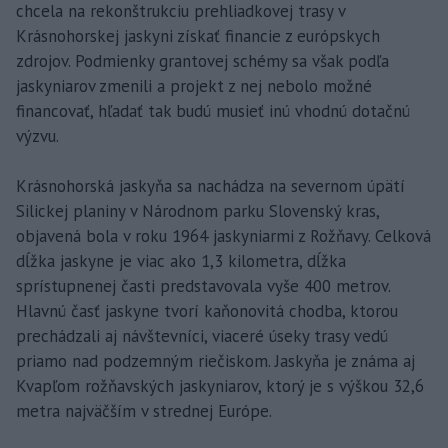
chcela na rekonštrukciu prehliadkovej trasy v
Krásnohorskej jaskyni získať financie z európskych
zdrojov. Podmienky grantovej schémy sa však podľa
jaskyniarov zmenili a projekt z nej nebolo možné
financovať, hľadať tak budú musieť inú vhodnú dotačnú
výzvu.
Krásnohorská jaskyňa sa nachádza na severnom úpätí
Silickej planiny v Národnom parku Slovenský kras,
objavená bola v roku 1964 jaskyniarmi z Rožňavy. Celková
dĺžka jaskyne je viac ako 1,3 kilometra, dĺžka
sprístupnenej časti predstavovala vyše 400 metrov.
Hlavnú časť jaskyne tvorí kaňonovitá chodba, ktorou
prechádzali aj návštevníci, viaceré úseky trasy vedú
priamo nad podzemným riečiskom. Jaskyňa je známa aj
Kvapľom rožňavských jaskyniarov, ktorý je s výškou 32,6
metra najväčším v strednej Európe.