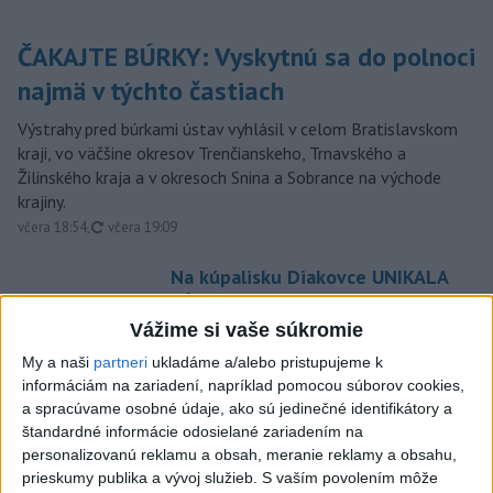
ČAKAJTE BÚRKY: Vyskytnú sa do polnoci
najmä v týchto častiach
Výstrahy pred búrkami ústav vyhlásil v celom Bratislavskom
kraji, vo väčšine okresov Trenčianskeho, Trnavského a
Žilinského kraja a v okresoch Snina a Sobrance na východe
krajiny.
aktualizované
včera 18:54
,
včera 19:09
Na kúpalisku Diakovce UNIKALA
LÁTKA, osem ľudí skončilo v
nemocnici
Vážime si vaše súkromie
aktualizované
včera 18:23
,
včera 21:38
My a naši
partneri
ukladáme a/alebo pristupujeme k
informáciám na zariadení, napríklad pomocou súborov cookies,
Francúzski vinári sa po
a spracúvame osobné údaje, ako sú jedinečné identifikátory a
požiaroch obávajú dymovej
štandardné informácie odosielané zariadením na
príchute vo víne
personalizovanú reklamu a obsah, meranie reklamy a obsahu,
včera 21:44
prieskumy publika a vývoj služieb.
S vaším povolením môže