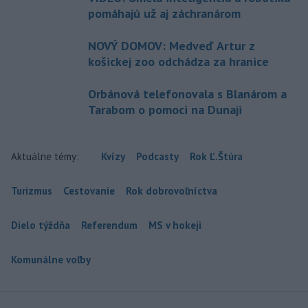
pomáhajú už aj záchranárom
NOVÝ DOMOV: Medveď Artur z
košickej zoo odchádza za hranice
Orbánová telefonovala s Blanárom a
Tarabom o pomoci na Dunaji
Aktuálne témy:
Kvízy
Podcasty
Rok Ľ.Štúra
Turizmus
Cestovanie
Rok dobrovoľníctva
Dielo týždňa
Referendum
MS v hokeji
Komunálne voľby