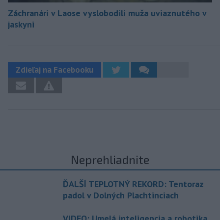
Záchranári v Laose vyslobodili muža uviaznutého v
jaskyni
Zdieľaj na Facebooku
Neprehliadnite
ĎALŠÍ TEPLOTNÝ REKORD: Tentoraz
padol v Dolných Plachtinciach
VIDEO: Umelá inteligencia a robotika