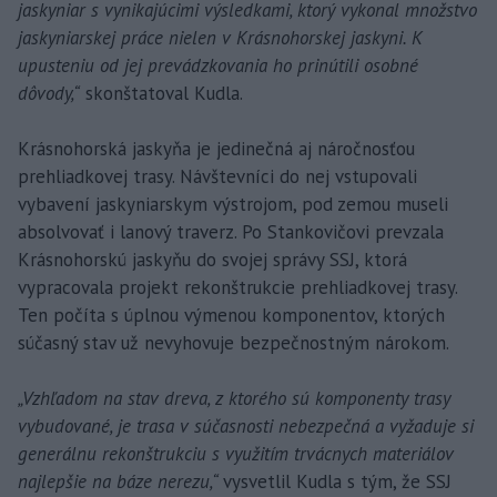
jaskyniar s vynikajúcimi výsledkami, ktorý vykonal množstvo
jaskyniarskej práce nielen v Krásnohorskej jaskyni. K
upusteniu od jej prevádzkovania ho prinútili osobné
dôvody,“
skonštatoval Kudla.
Krásnohorská jaskyňa je jedinečná aj náročnosťou
prehliadkovej trasy. Návštevníci do nej vstupovali
vybavení jaskyniarskym výstrojom, pod zemou museli
absolvovať i lanový traverz. Po Stankovičovi prevzala
Krásnohorskú jaskyňu do svojej správy SSJ, ktorá
vypracovala projekt rekonštrukcie prehliadkovej trasy.
Ten počíta s úplnou výmenou komponentov, ktorých
súčasný stav už nevyhovuje bezpečnostným nárokom.
„Vzhľadom na stav dreva, z ktorého sú komponenty trasy
vybudované, je trasa v súčasnosti nebezpečná a vyžaduje si
generálnu rekonštrukciu s využitím trvácnych materiálov
najlepšie na báze nerezu,“
vysvetlil Kudla s tým, že SSJ