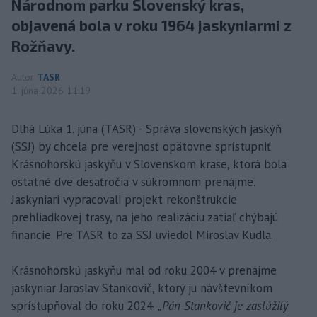
Národnom parku Slovenský kras,
objavená bola v roku 1964 jaskyniarmi z
Rožňavy.
Autor
TASR
1. júna 2026 11:19
Dlhá Lúka 1. júna (TASR) - Správa slovenských jaskýň
(SSJ) by chcela pre verejnosť opätovne sprístupniť
Krásnohorskú jaskyňu v Slovenskom krase, ktorá bola
ostatné dve desaťročia v súkromnom prenájme.
Jaskyniari vypracovali projekt rekonštrukcie
prehliadkovej trasy, na jeho realizáciu zatiaľ chýbajú
financie. Pre TASR to za SSJ uviedol Miroslav Kudla.
Krásnohorskú jaskyňu mal od roku 2004 v prenájme
jaskyniar Jaroslav Stankovič, ktorý ju návštevníkom
sprístupňoval do roku 2024.
„Pán Stankovič je zaslúžilý