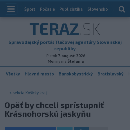
Index
Šport
Počasie
Publicistika
Slovensko
Zahranič
TERAZ
.SK
Spravodajský portál Tlačovej agentúry Slovenskej
republiky
Piatok
7. august 2026
Meniny má
Štefánia
Všetky
Hlavné mesto
Banskobystrický
Bratislavský
< sekcia
Košický kraj
Opäť by chceli sprístupniť
Krásnohorskú jaskyňu