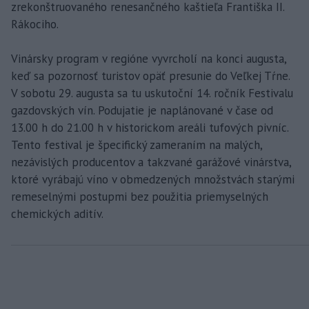
zrekonštruovaného renesančného kaštieľa Františka II.
Rákociho.
Vinársky program v regióne vyvrcholí na konci augusta,
keď sa pozornosť turistov opäť presunie do Veľkej Tŕne.
V sobotu 29. augusta sa tu uskutoční 14. ročník Festivalu
gazdovských vín. Podujatie je naplánované v čase od
13.00 h do 21.00 h v historickom areáli tufových pivníc.
Tento festival je špecifický zameraním na malých,
nezávislých producentov a takzvané garážové vinárstva,
ktoré vyrábajú víno v obmedzených množstvách starými
remeselnými postupmi bez použitia priemyselných
chemických aditív.