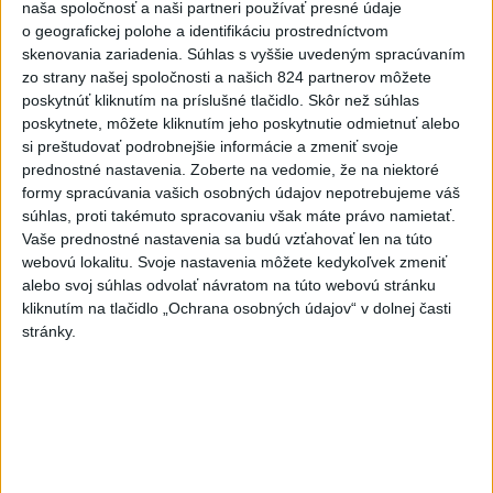
O jedného prevádzača menej:
naša spoločnosť a naši partneri používať presné údaje
o geografickej polohe a identifikáciu prostredníctvom
Prispela k tomu aj slovenská
skenovania zariadenia. Súhlas s vyššie uvedeným spracúvaním
polícia
zo strany našej spoločnosti a našich 824 partnerov môžete
dnes 16:14
poskytnúť kliknutím na príslušné tlačidlo. Skôr než súhlas
poskytnete, môžete kliknutím jeho poskytnutie odmietnuť alebo
Blanár: Kandidatúru SR do
si preštudovať podrobnejšie informácie a zmeniť svoje
Bezpečnostnej rady OSN
prednostné nastavenia.
Zoberte na vedomie, že na niektoré
podporilo 123 štátov
formy spracúvania vašich osobných údajov nepotrebujeme váš
dnes 12:52
súhlas, proti takémuto spracovaniu však máte právo namietať.
Vaše prednostné nastavenia sa budú vzťahovať len na túto
Úraz pri práci s lisovacím
webovú lokalitu. Svoje nastavenia môžete kedykoľvek zmeniť
strojom: Hlásia dvoch
alebo svoj súhlas odvolať návratom na túto webovú stránku
zranených
kliknutím na tlačidlo „Ochrana osobných údajov“ v dolnej časti
dnes 16:07
stránky.
Musk: Kandidátku francúzskej
strany Zelených treba zastaviť
dnes 14:28
Tomáš: Takmer 200 domácností
po búrkach dostane pomoc za