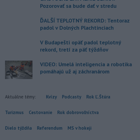
Pozorovať sa bude dať v stredu
ĎALŠÍ TEPLOTNÝ REKORD: Tentoraz
padol v Dolných Plachtinciach
V Budapešti opäť padol teplotný
rekord, tretí za päť týždňov
VIDEO: Umelá inteligencia a robotika
pomáhajú už aj záchranárom
Aktuálne témy:
Kvízy
Podcasty
Rok Ľ.Štúra
Turizmus
Cestovanie
Rok dobrovoľníctva
Dielo týždňa
Referendum
MS v hokeji