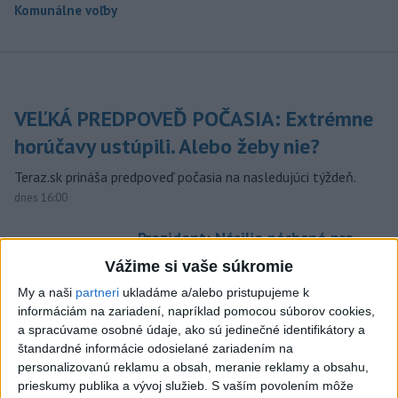
Komunálne voľby
VEĽKÁ PREDPOVEĎ POČASIA: Extrémne
horúčavy ustúpili. Alebo žeby nie?
Teraz.sk prináša predpoveď počasia na nasledujúci týždeň.
dnes 16:00
Prezident: Násilie páchané pre
rasovú nenávisť treba odsúdiť v
Vážime si vaše súkromie
zárodku
My a naši
partneri
ukladáme a/alebo pristupujeme k
dnes 12:33
informáciám na zariadení, napríklad pomocou súborov cookies,
POŽIAR V SLOVNAFTE: Došlo k
a spracúvame osobné údaje, ako sú jedinečné identifikátory a
štandardné informácie odosielané zariadením na
narušeniu jednej z nádrží
personalizovanú reklamu a obsah, meranie reklamy a obsahu,
aktualizované
dnes 14:20
,
dnes 15:46
prieskumy publika a vývoj služieb.
S vaším povolením môže