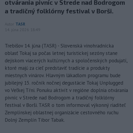
otvárania pivníc v Strede nad Bodrogom
a tradičný folklórny festival v Borši.
Autor
TASR
14. júna 2026 18:49
Trebišov 14. júna (TASR) - Slovenská vinohradnícka
oblasť Tokaj sa počas letnej turistickej sezóny stane
dejiskom viacerých kultúrnych a spoločenských podujatí,
ktoré majú za cieľ predstaviť tradície a produkty
miestnych vinárov. Hlavným lákadlom programu bude
jubilejný 15. ročník nočnej degustácie Tokaj Unplugged
vo Veľkej Tŕni. Ponuku aktivít v regióne doplnia otvárania
pivníc v Strede nad Bodrogom a tradičný folklórny
festival v Borši. TASR o tom informoval výkonný riaditeľ
Zemplínskej oblastnej organizácie cestovného ruchu
Dolný Zemplín Tibor Tabak.