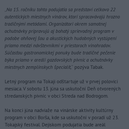
„
Na 15. ročníku tohto podujatia sa predstaví celkovo 22
autentických miestnych vinárov, ktorí spracovávajú hrozno
tradičnými metódami. Organizátori okrem samotnej
ochutnávky pripravujú aj bohatý sprievodný program v
podobe ohňovej šou a akustických hudobných vystúpení
priamo medzi návštevníkmi v priestoroch vinohradov.
Súčasťou gastronomickej ponuky bude tradičné pečenie
býka priamo v areáli gazdovských pivníc a ochutnávky
miestnych zemplínskych špecialít,
“ pozýva Tabak.
Letný program na Tokaji odštartuje už v prvej polovici
mesiaca. V sobotu 13. júna sa uskutoční Deň otvorených
stredanských pivníc v obci Streda nad Bodrogom.
Na konci júna nadviaže na vinárske aktivity kultúrny
program v obci Borša, kde sa uskutoční v poradí už 23.
Tokajský festival. Dejiskom podujatia bude areál