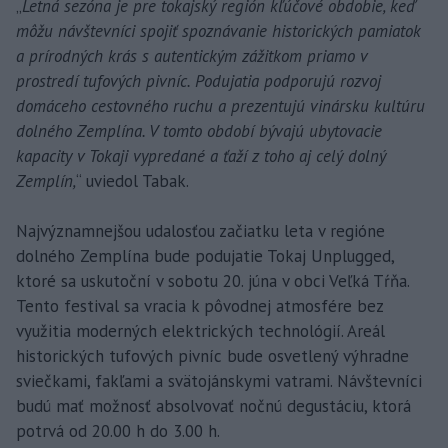
„
Letná sezóna je pre tokajský región kľúčové obdobie, keď
môžu návštevníci spojiť spoznávanie historických pamiatok
a prírodných krás s autentickým zážitkom priamo v
prostredí tufových pivníc. Podujatia podporujú rozvoj
domáceho cestovného ruchu a prezentujú vinársku kultúru
dolného Zemplína. V tomto období bývajú ubytovacie
kapacity v Tokaji vypredané a ťaží z toho aj celý dolný
Zemplín,
“ uviedol Tabak.
Najvýznamnejšou udalosťou začiatku leta v regióne
dolného Zemplína bude podujatie Tokaj Unplugged,
ktoré sa uskutoční v sobotu 20. júna v obci Veľká Tŕňa.
Tento festival sa vracia k pôvodnej atmosfére bez
využitia moderných elektrických technológií. Areál
historických tufových pivníc bude osvetlený výhradne
sviečkami, fakľami a svätojánskymi vatrami. Návštevníci
budú mať možnosť absolvovať nočnú degustáciu, ktorá
potrvá od 20.00 h do 3.00 h.