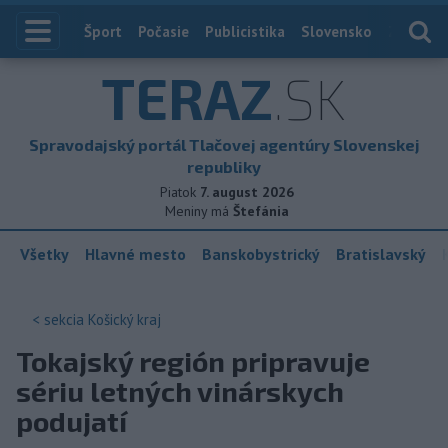
Index
Šport
Počasie
Publicistika
Slovensko
Zahranič
TERAZ
.SK
Spravodajský portál Tlačovej agentúry Slovenskej
republiky
Piatok
7. august 2026
Meniny má
Štefánia
Všetky
Hlavné mesto
Banskobystrický
Bratislavský
< sekcia
Košický kraj
Tokajský región pripravuje
sériu letných vinárskych
podujatí