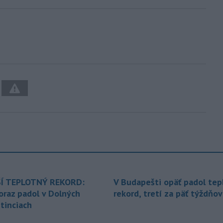
Í TEPLOTNÝ REKORD:
V Budapešti opäť padol tep
oraz padol v Dolných
rekord, tretí za päť týždňov
tinciach