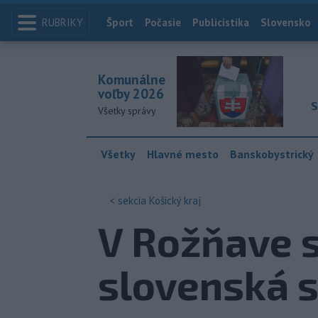
RUBRIKY
Index
Šport
Počasie
Publicistika
Slovensko
Komunálne
voľby 2026
S
Všetky správy
Všetky
Hlavné mesto
Banskobystrický
< sekcia
Košický kraj
V Rožňave s
slovenská 