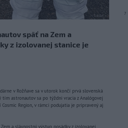
7
autov späť na Zem a
y z izolovanej stanice je
ezdárne v Rožňave sa v utorok končí prvá slovenská
 tím astronautov sa po týždni vracia z Analógovej
 Cosmic Region, v rámci podujatia je pripravený aj
 Zem a slávnostný výstup posádky z izolovanej