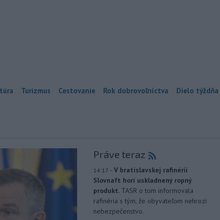
túra
Turizmus
Cestovanie
Rok dobrovoľníctva
Dielo týždňa
Práve teraz
-
V bratislavskej rafinérii
14:17
Slovnaft horí uskladnený ropný
produkt.
TASR o tom informovala
rafinéria s tým, že obyvateľom nehrozí
nebezpečenstvo.