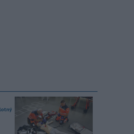
lotný