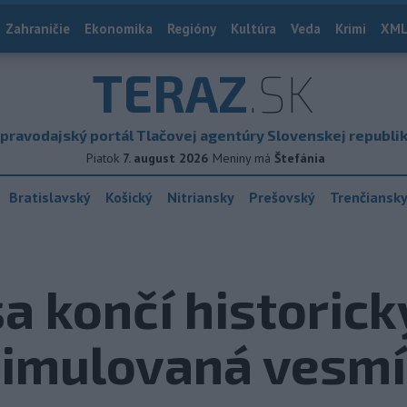
Zahraničie
Ekonomika
Regióny
Kultúra
Veda
Krimi
XML
TERAZ
.SK
pravodajský portál Tlačovej agentúry Slovenskej republi
Piatok
7. august 2026
Meniny má
Štefánia
Bratislavský
Košický
Nitriansky
Prešovský
Trenčiansk
a končí historick
simulovaná vesmí