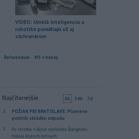
VIDEO: Umelá inteligencia a
robotika pomáhajú už aj
záchranárom
Referendum
MS v hokeji
Najčítanejšie
6h
24h
7d
POŽIAR PRI BRATISLAVE: Plamene
1
pohltili skládku odpadu
2
Po streľbe v škole neďaleko Bangkoku
hlásia štyroch mŕtvych