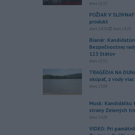
dnes 11:55
POŽIAR V SLOVNAFT
produkt
aktualizovan
dnes 14:20
,
dnes 14:23
Blanár: Kandidatúr
Bezpečnostnej rad
123 štátov
dnes 12:52
TRAGÉDIA NA DUNAJ
okúpať, z vody viac
dnes 13:09
Musk: Kandidátku 
strany Zelených tr
dnes 14:28
VIDEO: Pri pamätn