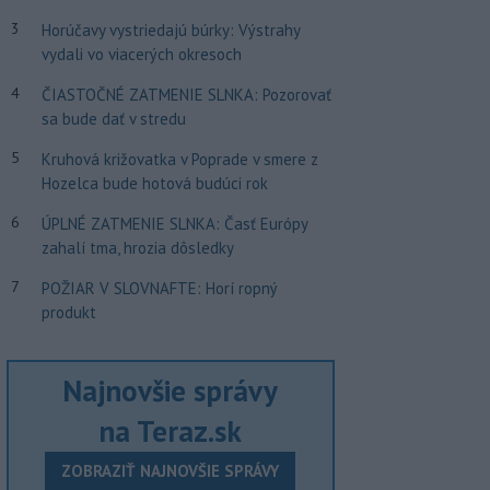
3
Horúčavy vystriedajú búrky: Výstrahy
vydali vo viacerých okresoch
4
ČIASTOČNÉ ZATMENIE SLNKA: Pozorovať
sa bude dať v stredu
5
Kruhová križovatka v Poprade v smere z
Hozelca bude hotová budúci rok
6
ÚPLNÉ ZATMENIE SLNKA: Časť Európy
zahalí tma, hrozia dôsledky
7
POŽIAR V SLOVNAFTE: Horí ropný
produkt
Najnovšie správy
na Teraz.sk
ZOBRAZIŤ NAJNOVŠIE SPRÁVY