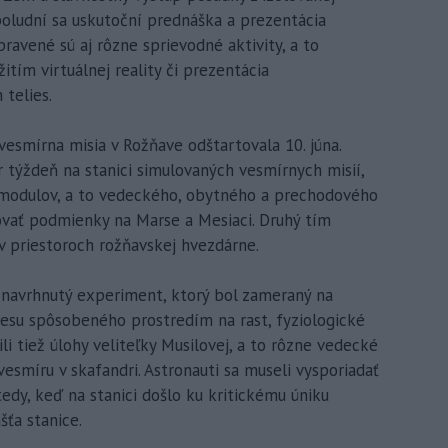
poludní sa uskutoční prednáška a prezentácia
pravené sú aj rôzne sprievodné aktivity, a to
tím virtuálnej reality či prezentácia
telies.
vesmírna misia v Rožňave odštartovala 10. júna.
 týždeň na stanici simulovaných vesmírnych misií,
 modulov, a to vedeckého, obytného a prechodového
lovať podmienky na Marse a Mesiaci. Druhý tím
v priestoroch rožňavskej hvezdárne.
oj navrhnutý experiment, ktorý bol zameraný na
esu spôsobeného prostredím na rast, fyziologické
ili tiež úlohy veliteľky Musilovej, a to rôzne vedecké
esmíru v skafandri. Astronauti sa museli vysporiadať
tedy, keď na stanici došlo ku kritickému úniku
ťa stanice.