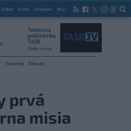
 Odber
Knihy
Útulkovo
Magazín
News Now
Archív
TASR
Televízna
publicistika
TASR
ky
Všetky relácie
y
Trnavský
Žilinský
y prvá
rna misia