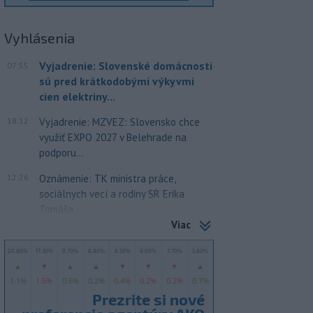
Vyhlásenia
Vyjadrenie: Slovenské domácnosti
07:55
sú pred krátkodobými výkyvmi
cien elektriny...
18:12
Vyjadrenie: MZVEZ: Slovensko chce
využiť EXPO 2027 v Belehrade na
podporu...
12:26
Oznámenie: TK ministra práce,
sociálnych vecí a rodiny SR Erika
Tomáša
Viac