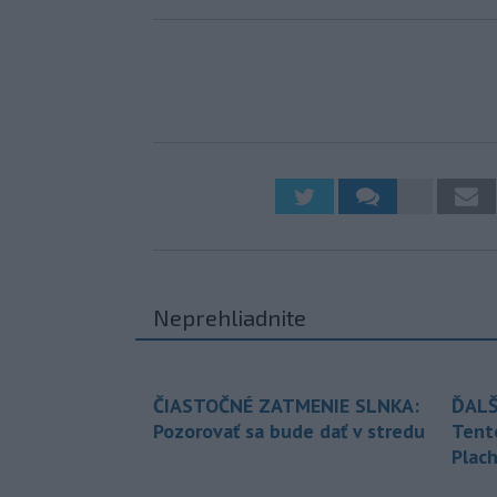
Neprehliadnite
ČIASTOČNÉ ZATMENIE SLNKA:
ĎALŠ
Pozorovať sa bude dať v stredu
Tent
Plach