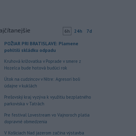
ajčítanejšie
6h
24h
7d
POŽIAR PRI BRATISLAVE: Plamene
pohltili skládku odpadu
Kruhová križovatka v Poprade v smere z
Hozelca bude hotová budúci rok
Útok na cudzincov v Nitre: Agresori boli
údajne v kuklách
Prešovský kraj vyzýva k využitiu bezplatného
parkoviska v Tatrách
Pre festival Lovestream vo Vajnoroch platia
dopravné obmedzenia
V Košiciach Nad jazerom začína výstavba