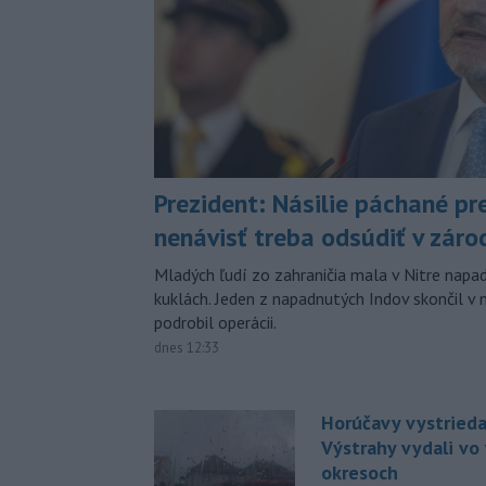
Prezident: Násilie páchané pr
nenávisť treba odsúdiť v záro
Mladých ľudí zo zahraničia mala v Nitre napa
kuklách. Jeden z napadnutých Indov skončil v 
podrobil operácii.
dnes 12:33
Horúčavy vystrieda
Výstrahy vydali vo
okresoch