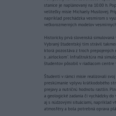
stanice je naplánovaný na 10.00 h. Po
veliteľky misie Michaely Musilovej. Pri
napríklad prechádzka vesmírom s využi
veľkorozmerných modelov vesmírnych 
Historicky prvá slovenská simulovaná 
Vybraný študentský tím strávil takmer
ktorá pozostáva z troch prepojených
s „airlockom“. Infraštruktúra má simu
študentov pôsobil v riadiacom centre 
Študenti v rámci misie realizovali sv
preskúmanie vplyvu krátkodobého str
prejavy a nutričnú hodnotu rastlín. Pln
a geologické zadania či vychádzky do v
aj s núdzovými situáciami, napríklad v
atmosféry a bola potrebná oprava pláš