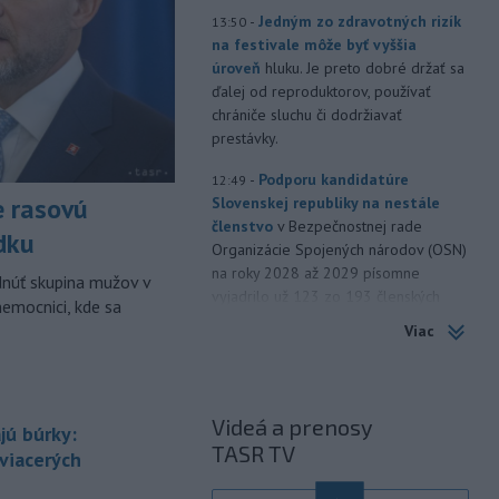
-
Jedným zo zdravotných rizík
13:50
na festivale môže byť vyššia
úroveň
hluku. Je preto dobré držať sa
ďalej od reproduktorov, používať
chrániče sluchu či dodržiavať
prestávky.
-
Podporu kandidatúre
12:49
e rasovú
Slovenskej republiky na nestále
členstvo
v Bezpečnostnej rade
dku
Organizácie Spojených národov (OSN)
na roky 2028 až 2029 písomne
dnúť skupina mužov v
vyjadrilo už 123 zo 193 členských
nemocnici, kde sa
štátov OSN.
Viac
-
Násilie páchané pre rasovú
12:31
nenávisť alebo pre príslušnosť k
inému národu treba odsúdiť v zárodku.
Videá a prenosy
Na sociálnej sieti to v reakcii na útok
jú búrky:
TASR TV
cudzincov v Nitre uviedol prezident
 viacerých
SR Peter Pellegrini.