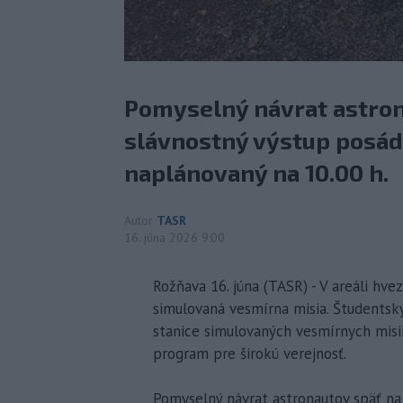
Pomyselný návrat astron
slávnostný výstup posádk
naplánovaný na 10.00 h.
Autor
TASR
16. júna 2026 9:00
Rožňava 16. júna (TASR) - V areáli hv
simulovaná vesmírna misia. Študentský
stanice simulovaných vesmírnych misií
program pre širokú verejnosť.
Pomyselný návrat astronautov späť na