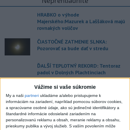
Neprehliadnite
HRABKO o výhode
Majerského:Mazurek a Laššáková majú
rovnakých voličov
ČIASTOČNÉ ZATMENIE SLNKA:
Pozorovať sa bude dať v stredu
ĎALŠÍ TEPLOTNÝ REKORD: Tentoraz
padol v Dolných Plachtinciach
V Budapešti opäť padol teplotný
Vážime si vaše súkromie
rekord, tretí za päť týždňov
My a naši
partneri
ukladáme a/alebo pristupujeme k
informáciám na zariadení, napríklad pomocou súborov cookies,
a spracúvame osobné údaje, ako sú jedinečné identifikátory a
Aktuálne témy:
Kvízy
Podcasty
Rok Ľ.Štúra
štandardné informácie odosielané zariadením na
personalizovanú reklamu a obsah, meranie reklamy a obsahu,
prieskumy publika a vývoj služieb.
S vaším povolením môže
Turizmus
Cestovanie
Rok dobrovoľníctva