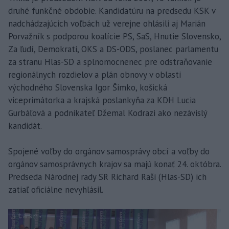
druhé funkčné obdobie. Kandidatúru na predsedu KSK v
nadchádzajúcich voľbách už verejne ohlásili aj Marián
Porvažník s podporou koalície PS, SaS, Hnutie Slovensko,
Za ľudí, Demokrati, OKS a DS-ODS, poslanec parlamentu
za stranu Hlas-SD a splnomocnenec pre odstraňovanie
regionálnych rozdielov a plán obnovy v oblasti
východného Slovenska Igor Šimko, košická
viceprimátorka a krajská poslankyňa za KDH Lucia
Gurbáľová a podnikateľ Džemal Kodrazi ako nezávislý
kandidát.
Spojené voľby do orgánov samosprávy obcí a voľby do
orgánov samosprávnych krajov sa majú konať 24. októbra.
Predseda Národnej rady SR Richard Raši (Hlas-SD) ich
zatiaľ oficiálne nevyhlásil.