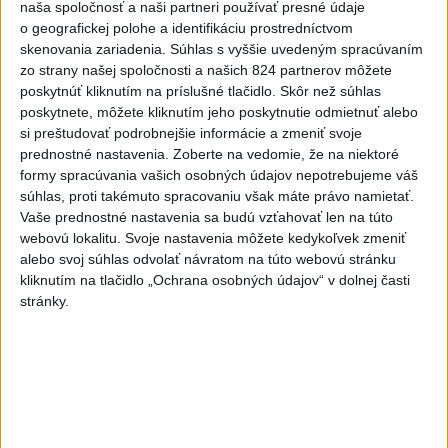
naša spoločnosť a naši partneri používať presné údaje
o geografickej polohe a identifikáciu prostredníctvom
Dielo týždňa
Referendum
MS v hokeji
skenovania zariadenia. Súhlas s vyššie uvedeným spracúvaním
zo strany našej spoločnosti a našich 824 partnerov môžete
Komunálne voľby
poskytnúť kliknutím na príslušné tlačidlo. Skôr než súhlas
poskytnete, môžete kliknutím jeho poskytnutie odmietnuť alebo
si preštudovať podrobnejšie informácie a zmeniť svoje
prednostné nastavenia.
Zoberte na vedomie, že na niektoré
formy spracúvania vašich osobných údajov nepotrebujeme váš
súhlas, proti takémuto spracovaniu však máte právo namietať.
Vaše prednostné nastavenia sa budú vzťahovať len na túto
webovú lokalitu. Svoje nastavenia môžete kedykoľvek zmeniť
alebo svoj súhlas odvolať návratom na túto webovú stránku
kliknutím na tlačidlo „Ochrana osobných údajov“ v dolnej časti
stránky.