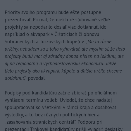
Priority svojho programu bude ešte postupne
prezentovať. Priznal, že niektoré sľubované veľké
projekty sa nepodarilo dosiaľ viac dotiahnuť, ide
napríklad o akvapark v Čižaticiach či obnovu
Sobraneckých a Turzovských kúpeľov.
„Má to rôzne
príčiny, nebudem sa z toho vyhovárať, ale myslím si, že tieto
projekty budú mať aj zásadný dopad nielen na lokálnu, ale
aj na regionálnu a východoslovenskú ekonomiku. Takže
tieto projekty ako akvapark, kúpele a ďalšie určite chceme
dotiahnuť,“
povedal.
Podpisy pod kandidatúru začne zbierať po oficiálnom
vyhlásení termínu volieb. Uviedol, že chce naďalej
spolupracovať so všetkými v rámci kraja a dosahovať
výsledky, a to bez rôznych politických hier a
„zasahovania straníckych centrál“. Podporu pri
prezentácii Trnkovej kandidatúry prišli vyjadriť desiatky