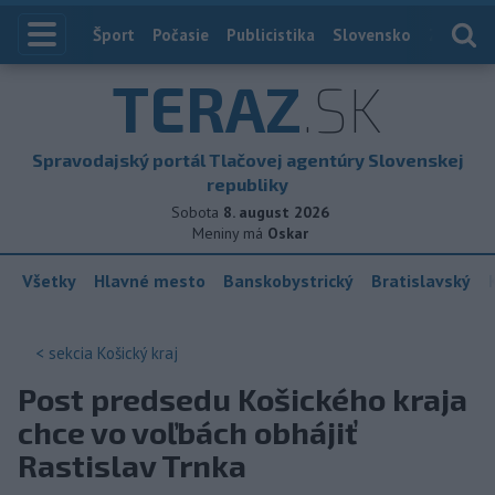
Index
Šport
Počasie
Publicistika
Slovensko
Zahranič
TERAZ
.SK
Spravodajský portál Tlačovej agentúry Slovenskej
republiky
Sobota
8. august 2026
Meniny má
Oskar
Všetky
Hlavné mesto
Banskobystrický
Bratislavský
< sekcia
Košický kraj
Post predsedu Košického kraja
chce vo voľbách obhájiť
Rastislav Trnka