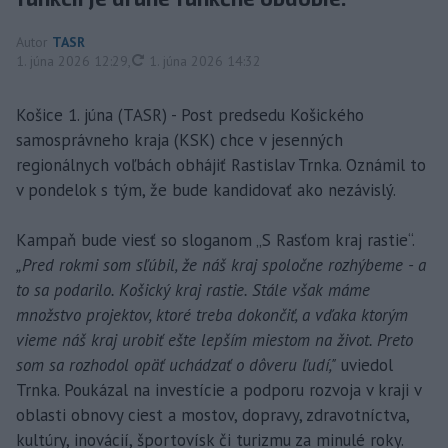
Autor
TASR
aktualizované
1. júna 2026 12:29
,
1. júna 2026 14:32
Košice 1. júna (TASR) - Post predsedu Košického
samosprávneho kraja (KSK) chce v jesenných
regionálnych voľbách obhájiť Rastislav Trnka. Oznámil to
v pondelok s tým, že bude kandidovať ako nezávislý.
Kampaň bude viesť so sloganom „S Rasťom kraj rastie“.
„Pred rokmi som sľúbil, že náš kraj spoločne rozhýbeme - a
to sa podarilo. Košický kraj rastie. Stále však máme
množstvo projektov, ktoré treba dokončiť, a vďaka ktorým
vieme náš kraj urobiť ešte lepším miestom na život. Preto
som sa rozhodol opäť uchádzať o dôveru ľudí,"
uviedol
Trnka. Poukázal na investície a podporu rozvoja v kraji v
oblasti obnovy ciest a mostov, dopravy, zdravotníctva,
kultúry, inovácií, športovísk či turizmu za minulé roky.