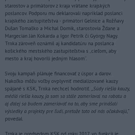
starostov a primátorov z kraja vrátane krajských
poslancov. Podporu mu deklarovali napríklad poslanci
krajského zastupiteľstva - primátori Gelnice a Rožňavy
Dušan Tomaško a Michal Domik, starostovia Ždane a
Margecian Ján Kokarda a Igor Petrik či György Nagy.
Trnka zároveň oznámil aj kandidatúru na poslanca
košického mestského zastupiteľstva s „cieľom, aby
mesto a kraj hovorili jedným hlasom“.
Svoju kampaň plánuje financovať z úspor a darov.
Nakoľko môžu voľby ovplyvniť medializované kauzy
spájané s KSK, Trnka nechcel hodnotiť.
„Súdy riešia kauzy,
médiá riešia kauzy, ja som sa stále zameriaval na robotu a
aj ďalej sa budem zameriavať na to, aby sme prinášali
výsledky a projekty pre ľudí, pretože toto od nás očakávajú,“
povedal.
Trnka je predsedom KSK od roku 2017, vo funkcii je