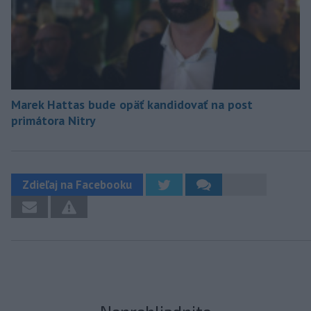
Marek Hattas bude opäť kandidovať na post
primátora Nitry
Zdieľaj na Facebooku