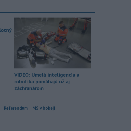
lotný
VIDEO: Umelá inteligencia a
robotika pomáhajú už aj
záchranárom
Referendum
MS v hokeji