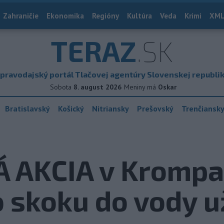
Zahraničie
Ekonomika
Regióny
Kultúra
Veda
Krimi
XML
TERAZ
.SK
pravodajský portál Tlačovej agentúry Slovenskej republi
Sobota
8. august 2026
Meniny má
Oskar
Bratislavský
Košický
Nitriansky
Prešovský
Trenčiansk
AKCIA v Krompa
 skoku do vody u