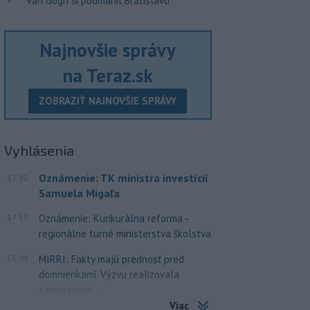
Van Gogh si podmanil Bratislavu
Najnovšie správy
na Teraz.sk
ZOBRAZIŤ NAJNOVŠIE SPRÁVY
Vyhlásenia
Oznámenie: TK ministra investícií
17:32
Samuela Migaľa
17:17
Oznámenie: Kurikurálna reforma -
regionálne turné ministerstva školstva
15:09
MIRRI: Fakty majú prednosť pred
domnienkami. Výzvu realizovala
samostatná...
Viac