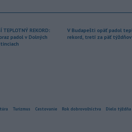
Í TEPLOTNÝ REKORD:
V Budapešti opäť padol tep
oraz padol v Dolných
rekord, tretí za päť týždňov
tinciach
túra
Turizmus
Cestovanie
Rok dobrovoľníctva
Dielo týždňa