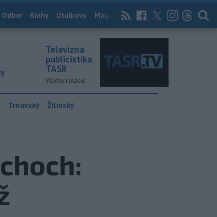
 Odber
Knihy
Útulkovo
Magazín
News Now
Archív
TASR
Televízna
publicistika
TASR
ky
Všetky relácie
y
Trnavský
Žilinský
choch:
ž