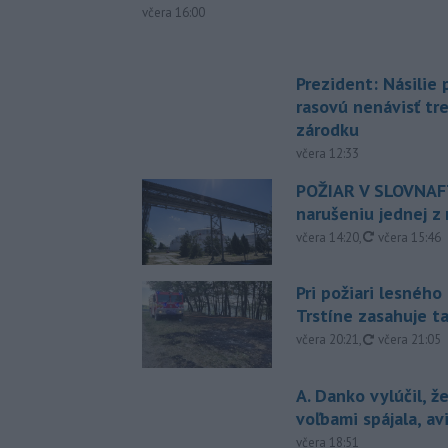
včera 16:00
Prezident: Násilie
rasovú nenávisť tr
zárodku
včera 12:33
POŽIAR V SLOVNAFT
narušeniu jednej z 
aktualizovan
včera 14:20
,
včera 15:46
Pri požiari lesného
Trstíne zasahuje t
aktualizovan
včera 20:21
,
včera 21:05
A. Danko vylúčil, ž
voľbami spájala, a
včera 18:51