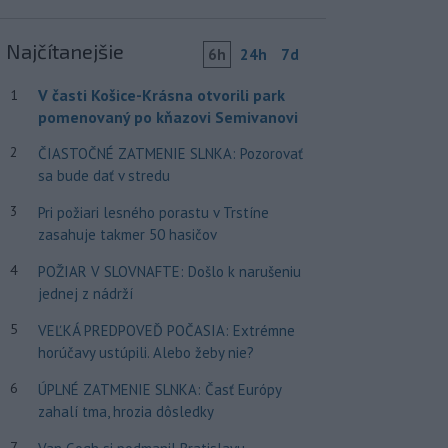
Najčítanejšie
6h
24h
7d
V časti Košice-Krásna otvorili park
1
pomenovaný po kňazovi Semivanovi
2
ČIASTOČNÉ ZATMENIE SLNKA: Pozorovať
sa bude dať v stredu
3
Pri požiari lesného porastu v Trstíne
zasahuje takmer 50 hasičov
4
POŽIAR V SLOVNAFTE: Došlo k narušeniu
jednej z nádrží
5
VEĽKÁ PREDPOVEĎ POČASIA: Extrémne
horúčavy ustúpili. Alebo žeby nie?
6
ÚPLNÉ ZATMENIE SLNKA: Časť Európy
zahalí tma, hrozia dôsledky
7