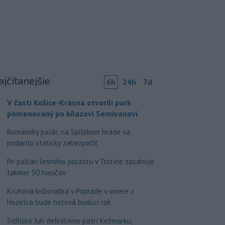
ajčítanejšie
6h
24h
7d
V časti Košice-Krásna otvorili park
pomenovaný po kňazovi Semivanovi
Románsky palác na Spišskom hrade sa
podarilo staticky zabezpečiť
Pri požiari lesného porastu v Trstíne zasahuje
takmer 50 hasičov
Kruhová križovatka v Poprade v smere z
Hozelca bude hotová budúci rok
Sídlisko Juh definitívne patrí Kežmarku,