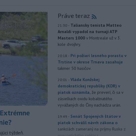
Práve teraz
-
Taliansky tenista Matteo
21:30
Arnaldi vypadol na turnaji ATP
Masters 1000
v Montreale už v 3.
kole dvojhry.
-
Pri požiari lesného porastu v
20:18
Trstíne v okrese Trnava zasahuje
takmer 50 hasičov.
-
Vláda Konžskej
20:01
demokratickej republiky (KDR) v
piatok oznámila,
že preverí, či sa v
zásielkach oxidu kobaltnatého
vyvážaných do Číny nachádza urán.
 Extrémne
-
Senát Spojených štátov v
19:49
nie?
piatok schválil návrh zákona o
sankciách zameraný na príjmy Ruska z
júci týždeň.
energetického sektora.