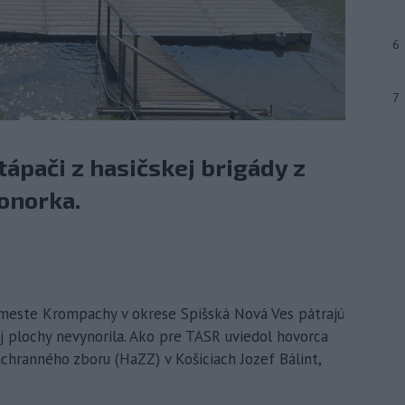
6
7
tápači z hasičskej brigády z
onorka.
 meste Krompachy v okrese Spišská Nová Ves pátrajú
j plochy nevynorila. Ako pre TASR uviedol hovorca
áchranného zboru (HaZZ) v Košiciach Jozef Bálint,