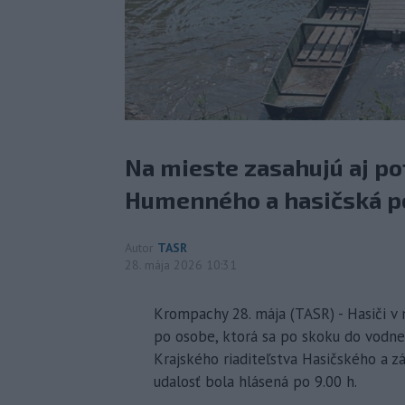
Na mieste zasahujú aj po
Humenného a hasičská p
Autor
TASR
28. mája 2026 10:31
Krompachy 28. mája (TASR) - Hasiči v
po osobe, ktorá sa po skoku do vodne
Krajského riaditeľstva Hasičského a z
udalosť bola hlásená po 9.00 h.