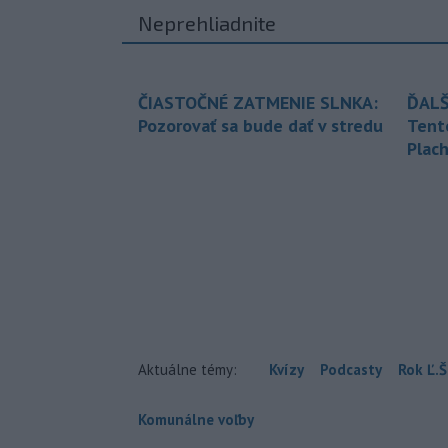
Neprehliadnite
ČIASTOČNÉ ZATMENIE SLNKA:
ĎALŠ
Pozorovať sa bude dať v stredu
Tent
Plach
Aktuálne témy:
Kvízy
Podcasty
Rok Ľ.Š
Komunálne voľby