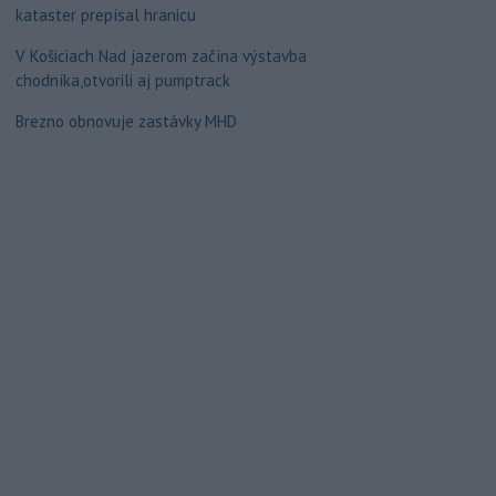
kataster prepísal hranicu
V Košiciach Nad jazerom začína výstavba
chodníka,otvorili aj pumptrack
Brezno obnovuje zastávky MHD