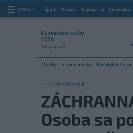
RUBRIKY
Index
Šport
Počasie
Publicistika
Slovensko
Komunálne voľby
2026
S
Všetky správy
Všetky
Hlavné mesto
Banskobystrický
< sekcia
Košický kraj
ZÁCHRANNÁ 
Osoba sa po