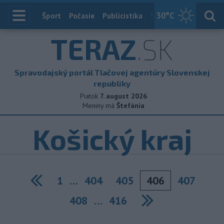
30
°C
Index
Šport
Počasie
Publicistika
Slovensko
Zahranič
TERAZ
.SK
Spravodajský portál Tlačovej agentúry Slovenskej
republiky
Piatok
7. august 2026
Meniny má
Štefánia
Košický kraj
1
…
404
405
406
407
Previous
408
…
416
Next