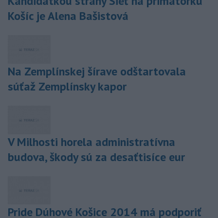
Kandidátkou strany Sieť na primátorku
Košíc je Alena Bašistová
Na Zemplínskej šírave odštartovala
súťaž Zemplínsky kapor
V Milhosti horela administratívna
budova, škody sú za desaťtisíce eur
Pride Dúhové Košice 2014 má podporiť