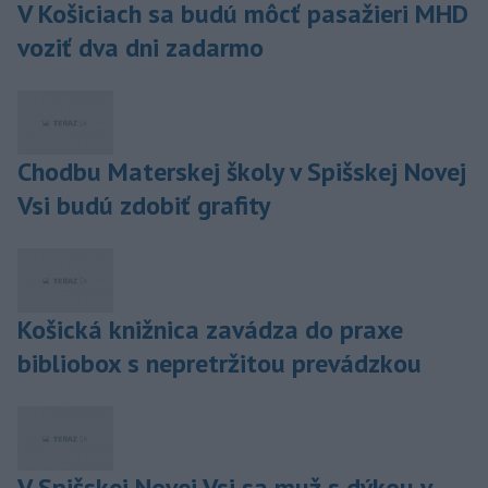
V Košiciach sa budú môcť pasažieri MHD
voziť dva dni zadarmo
Chodbu Materskej školy v Spišskej Novej
Vsi budú zdobiť grafity
Košická knižnica zavádza do praxe
bibliobox s nepretržitou prevádzkou
V Spišskej Novej Vsi sa muž s dýkou v