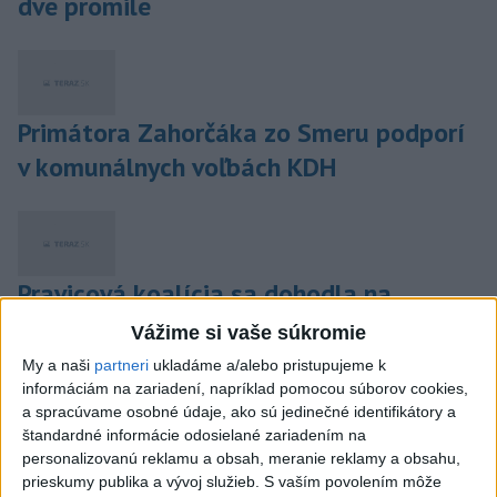
dve promile
Primátora Zahorčáka zo Smeru podporí
v komunálnych voľbách KDH
Pravicová koalícia sa dohodla na
kandidátke a podpore R. Bauera
Vážime si vaše súkromie
My a naši
partneri
ukladáme a/alebo pristupujeme k
informáciám na zariadení, napríklad pomocou súborov cookies,
a spracúvame osobné údaje, ako sú jedinečné identifikátory a
štandardné informácie odosielané zariadením na
Rómski škôlkari na Luníku IX sa
personalizovanú reklamu a obsah, meranie reklamy a obsahu,
dozvedeli o nástrahách internetu
prieskumy publika a vývoj služieb.
S vaším povolením môže