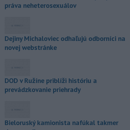
práva neheterosexuálov
Dejiny Michaloviec odhaľujú odborníci na
novej webstránke
DOD v Ružíne priblíži históriu a
prevádzkovanie priehrady
Bieloruský kamionista nafúkal takmer