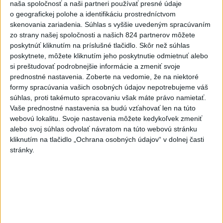
naša spoločnosť a naši partneri používať presné údaje
o geografickej polohe a identifikáciu prostredníctvom
skenovania zariadenia. Súhlas s vyššie uvedeným spracúvaním
zo strany našej spoločnosti a našich 824 partnerov môžete
poskytnúť kliknutím na príslušné tlačidlo. Skôr než súhlas
Židovský cintorín vo Veľkej Ide je v
poskytnete, môžete kliknutím jeho poskytnutie odmietnuť alebo
zanedbanom stave
si preštudovať podrobnejšie informácie a zmeniť svoje
prednostné nastavenia.
Zoberte na vedomie, že na niektoré
formy spracúvania vašich osobných údajov nepotrebujeme váš
súhlas, proti takémuto spracovaniu však máte právo namietať.
Vaše prednostné nastavenia sa budú vzťahovať len na túto
webovú lokalitu. Svoje nastavenia môžete kedykoľvek zmeniť
Košickému bomberovi potvrdili 25-ročný
alebo svoj súhlas odvolať návratom na túto webovú stránku
trest za terorizmus
kliknutím na tlačidlo „Ochrana osobných údajov“ v dolnej časti
stránky.
Centrom Košíc bude premávať špeciálny
vínny vláčik