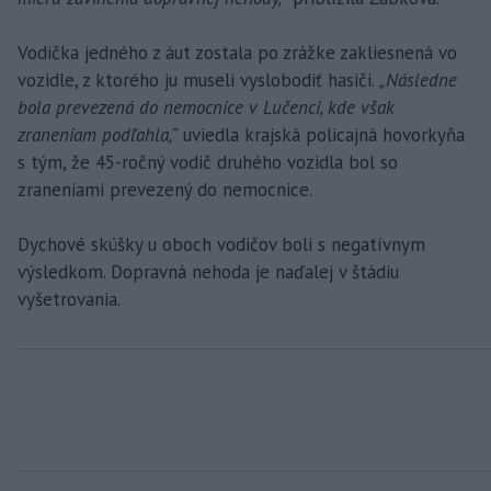
Vodička jedného z áut zostala po zrážke zakliesnená vo
vozidle, z ktorého ju museli vyslobodiť hasiči.
„Následne
bola prevezená do nemocnice v Lučenci, kde však
zraneniam podľahla,“
uviedla krajská policajná hovorkyňa
s tým, že 45-ročný vodič druhého vozidla bol so
zraneniami prevezený do nemocnice.
Dychové skúšky u oboch vodičov boli s negatívnym
výsledkom. Dopravná nehoda je naďalej v štádiu
vyšetrovania.