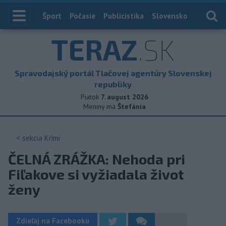
Index
Šport
Počasie
Publicistika
Slovensko
Zahranič
TERAZ
.SK
Spravodajský portál Tlačovej agentúry Slovenskej
republiky
Piatok
7. august 2026
Meniny má
Štefánia
< sekcia
Krimi
ČELNÁ ZRÁŽKA: Nehoda pri
Fiľakove si vyžiadala život
ženy
Zdieľaj na Facebooku