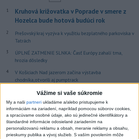
Kruhová križovatka v Poprade v smere z
1
Hozelca bude hotová budúci rok
2
Prešovský kraj vyzýva k využitiu bezplatného parkoviska v
Tatrách
3
ÚPLNÉ ZATMENIE SLNKA: Časť Európy zahalí tma,
hrozia dôsledky
4
V Košiciach Nad jazerom začína výstavba
chodníka,otvorili aj pumptrack
5
Mesto Martin vypovedalo zmluvy na tri rozpracované
Vážime si vaše súkromie
investičné akcie
My a naši
partneri
ukladáme a/alebo pristupujeme k
informáciám na zariadení, napríklad pomocou súborov cookies,
6
Historik Zajac: Územie Slovenska bolo jadrom poľsko-
a spracúvame osobné údaje, ako sú jedinečné identifikátory a
uhorských vzťahov
štandardné informácie odosielané zariadením na
personalizovanú reklamu a obsah, meranie reklamy a obsahu,
7
Twente deklasovalo DAC 6:0 v prvom zápase 3. predkola
prieskumy publika a vývoj služieb.
S vaším povolením môže