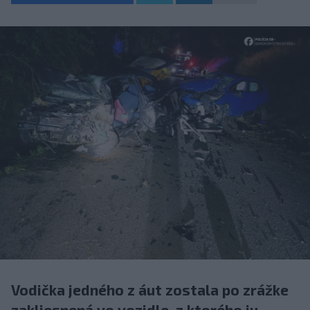
Vodička jedného z áut zostala po zrážke
zakliesnená vo vozidle, z ktorého ju