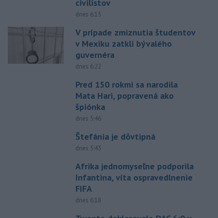
civilistov
dnes 6:15
V prípade zmiznutia študentov
v Mexiku zatkli bývalého
guvernéra
dnes 6:22
Pred 150 rokmi sa narodila
Mata Hari, popravená ako
špiónka
dnes 5:46
Štefánia je dôvtipná
dnes 5:43
Afrika jednomyseľne podporila
Infantina, víta ospravedlnenie
FIFA
dnes 6:18