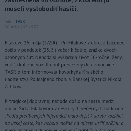
museli vyslobodiť hasiči.
Autor
TASR
26. mája 2026 9:37
Fiľakovo 26. mája (TASR) - Pri Fiľakove v okrese Lučenec
došlo v pondelok (25. 5.) večer k čelnej zrážke dvoch
osobných áut. Nehoda si vyžiadala život 50-ročnej ženy,
vodič druhého vozidla bol prevezený do nemocnice.
TASR o tom informovala hovorkyňa Krajského
riaditeľstva Policajného zboru v Banskej Bystrici Nikola
Žabková.
K tragickej dopravnej nehode došlo na ceste medzi
obcou Šíd a Fiľakovom v neskorých večerných hodinách.
„Podľa predbežných informácií malo dôjsť k stretu vozidiel
na úzkej ceste, kde nebolo možné na mieste určiť príčinu a
mieru zavinenia dopravnej nehody,“
priblížila Žabková.