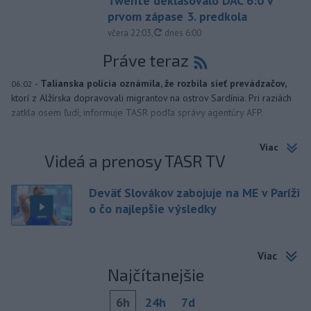
Twente deklasovalo DAC 6:0 v
prvom zápase 3. predkola
aktualizované
včera 22:03
,
dnes 6:00
Práve teraz
-
Talianska polícia oznámila, že rozbila sieť prevádzačov,
06:02
ktorí z Alžírska dopravovali migrantov na ostrov Sardínia. Pri raziách
zatkla osem ľudí, informuje TASR podľa správy agentúry AFP.
Viac
Videá a prenosy TASR TV
Deväť Slovákov zabojuje na ME v Paríži
o čo najlepšie výsledky
Viac
Najčítanejšie
6h
24h
7d