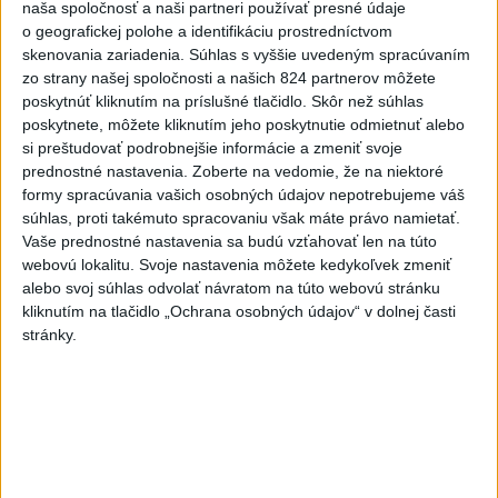
naša spoločnosť a naši partneri používať presné údaje
Najnovšie správy na Teraz.sk
o geografickej polohe a identifikáciu prostredníctvom
skenovania zariadenia. Súhlas s vyššie uvedeným spracúvaním
Vyhlásenia
zo strany našej spoločnosti a našich 824 partnerov môžete
poskytnúť kliknutím na príslušné tlačidlo. Skôr než súhlas
Priame prenosy z Národnej rady SR
poskytnete, môžete kliknutím jeho poskytnutie odmietnuť alebo
si preštudovať podrobnejšie informácie a zmeniť svoje
prednostné nastavenia.
Zoberte na vedomie, že na niektoré
formy spracúvania vašich osobných údajov nepotrebujeme váš
súhlas, proti takémuto spracovaniu však máte právo namietať.
Politika na sociálnych sieťach
Vaše prednostné nastavenia sa budú vzťahovať len na túto
webovú lokalitu. Svoje nastavenia môžete kedykoľvek zmeniť
alebo svoj súhlas odvolať návratom na túto webovú stránku
Zobraziť viac
Info
kliknutím na tlačidlo „Ochrana osobných údajov“ v dolnej časti
stránky.
Najnovšie videá
Najsledovanejšie videá
40.⁠ ⁠výročie smrti Hartmuta Tautza:
MÁM PRÁVO ODÍSŤ AJ...
dnes 04:20
|
Ústav pamäti národa
|
114
zobrazení