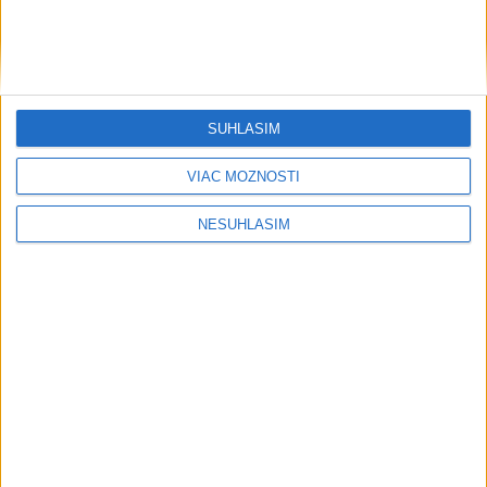
SÚHLASÍM
VIAC MOŽNOSTÍ
NESÚHLASÍM
....