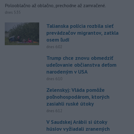
Polooblačno až oblačno, prechodne až zamračené.
dnes 5:35
Talianska polícia rozbila sieť
prevádzačov migrantov, zatkla
osem ľudí
dnes 6:02
Trump chce znovu obmedziť
udeľovanie občianstva deťom
narodeným v USA
dnes 6:10
Zelenskyj: Vláda pomôže
poľnohospodárom, ktorých
zasiahli ruské útoky
dnes 6:12
V Saudskej Arábii si útoky
húsíov vyžiadali zranených