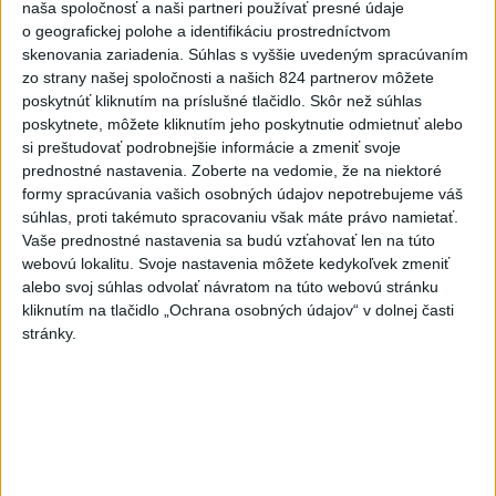
naša spoločnosť a naši partneri používať presné údaje
dnes 7:03
o geografickej polohe a identifikáciu prostredníctvom
skenovania zariadenia. Súhlas s vyššie uvedeným spracúvaním
Reuters: Dohoda o
zo strany našej spoločnosti a našich 824 partnerov môžete
Hormuzskom prielive je podľa
poskytnúť kliknutím na príslušné tlačidlo. Skôr než súhlas
USA na dosah
poskytnete, môžete kliknutím jeho poskytnutie odmietnuť alebo
dnes 7:11
si preštudovať podrobnejšie informácie a zmeniť svoje
prednostné nastavenia.
Zoberte na vedomie, že na niektoré
Slováci prehrali v semifinále s
formy spracúvania vašich osobných údajov nepotrebujeme váš
USA 2:5, o bronz proti Fínsku
súhlas, proti takémuto spracovaniu však máte právo namietať.
dnes 7:21
Vaše prednostné nastavenia sa budú vzťahovať len na túto
webovú lokalitu. Svoje nastavenia môžete kedykoľvek zmeniť
Práve teraz
alebo svoj súhlas odvolať návratom na túto webovú stránku
kliknutím na tlačidlo „Ochrana osobných údajov“ v dolnej časti
-
Nemecká polícia v piatok uviedla, že rozhodnutie pekárky,
07:42
stránky.
ktorá sa
vybrala navštíviť svojich dvoch stálych zákazníkov - starší
manželský pár - po tom, čo sa u nej niekoľko dní neukázali, im
pravdepodobne zachránilo život.
Viac
Videá a prenosy TASR TV