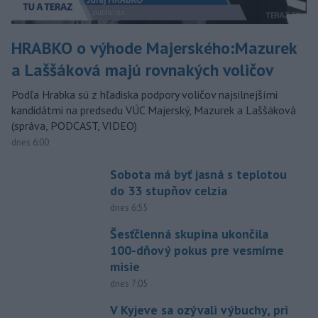
HRABKO o výhode Majerského:Mazurek
a Laššáková majú rovnakých voličov
Podľa Hrabka sú z hľadiska podpory voličov najsilnejšími
kandidátmi na predsedu VÚC Majerský, Mazurek a Laššáková
(správa, PODCAST, VIDEO)
dnes 6:00
Sobota má byť jasná s teplotou
do 33 stupňov celzia
dnes 6:55
Šesťčlenná skupina ukončila
100-dňový pokus pre vesmírne
misie
dnes 7:05
V Kyjeve sa ozývali výbuchy, pri