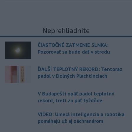
Neprehliadnite
ČIASTOČNÉ ZATMENIE SLNKA:
Pozorovať sa bude dať v stredu
ĎALŠÍ TEPLOTNÝ REKORD: Tentoraz
padol v Dolných Plachtinciach
V Budapešti opäť padol teplotný
rekord, tretí za päť týždňov
VIDEO: Umelá inteligencia a robotika
pomáhajú už aj záchranárom