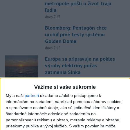
metropole prišli o život traja
ľudia
dnes 7:17
Bloomberg: Pentagón chce
urobiť prvé testy systému
Golden Dome
dnes 7:15
Európa sa pripravuje na pokles
výroby elektriny počas
zatmenia Slnka
dnes 7:08
Vážime si vaše súkromie
Oskár je rád obklopený ľuďmi
My a naši
partneri
ukladáme a/alebo pristupujeme k
dnes 6:43
informáciám na zariadení, napríklad pomocou súborov cookies,
a spracúvame osobné údaje, ako sú jedinečné identifikátory a
štandardné informácie odosielané zariadením na
Čína sa chystá na tajfún
personalizovanú reklamu a obsah, meranie reklamy a obsahu,
Dolphin, zatvára školy a
prieskumy publika a vývoj služieb.
S vaším povolením môže
turistické atrakcie