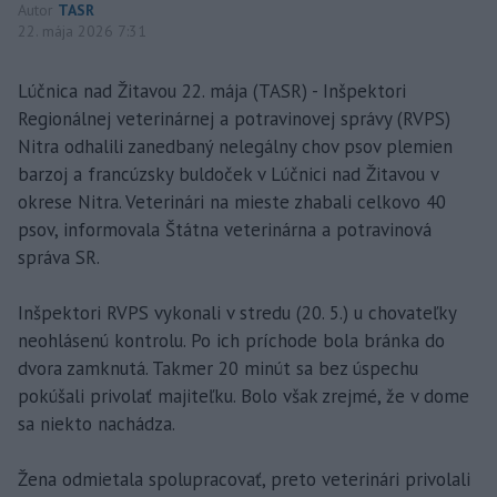
Autor
TASR
22. mája 2026 7:31
Lúčnica nad Žitavou 22. mája (TASR) - Inšpektori
Regionálnej veterinárnej a potravinovej správy (RVPS)
Nitra odhalili zanedbaný nelegálny chov psov plemien
barzoj a francúzsky buldoček v Lúčnici nad Žitavou v
okrese Nitra. Veterinári na mieste zhabali celkovo 40
psov, informovala Štátna veterinárna a potravinová
správa SR.
Inšpektori RVPS vykonali v stredu (20. 5.) u chovateľky
neohlásenú kontrolu. Po ich príchode bola bránka do
dvora zamknutá. Takmer 20 minút sa bez úspechu
pokúšali privolať majiteľku. Bolo však zrejmé, že v dome
sa niekto nachádza.
Žena odmietala spolupracovať, preto veterinári privolali