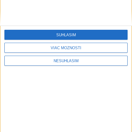
ŠTIBRAVÁ: Štvrté miesto v silnej
svetovej konkurencii je výborné
SÚHLASÍM
Šport
VIAC MOŽNOSTÍ
NESÚHLASÍM
....
....