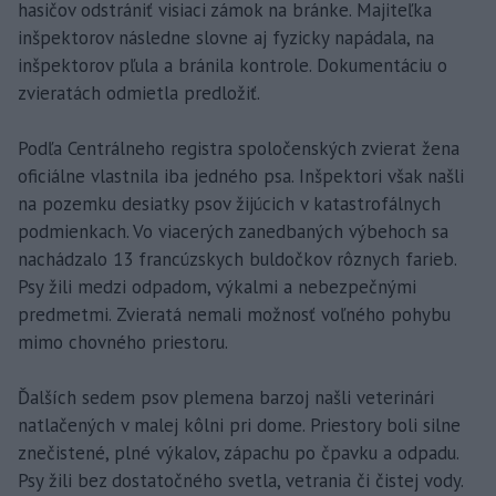
hasičov odstrániť visiaci zámok na bránke. Majiteľka
inšpektorov následne slovne aj fyzicky napádala, na
inšpektorov pľula a bránila kontrole. Dokumentáciu o
zvieratách odmietla predložiť.
Podľa Centrálneho registra spoločenských zvierat žena
oficiálne vlastnila iba jedného psa. Inšpektori však našli
na pozemku desiatky psov žijúcich v katastrofálnych
podmienkach. Vo viacerých zanedbaných výbehoch sa
nachádzalo 13 francúzskych buldočkov rôznych farieb.
Psy žili medzi odpadom, výkalmi a nebezpečnými
predmetmi. Zvieratá nemali možnosť voľného pohybu
mimo chovného priestoru.
Ďalších sedem psov plemena barzoj našli veterinári
natlačených v malej kôlni pri dome. Priestory boli silne
znečistené, plné výkalov, zápachu po čpavku a odpadu.
Psy žili bez dostatočného svetla, vetrania či čistej vody.