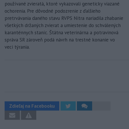
používané zvieratá, ktoré vykazovali geneticky viazané
ochorenia. Pre dôvodné podozrenie z ďalšieho
pretrvávania daného stavu RVPS Nitra nariadila zhabanie
všetkých držaných zvierat a umiestenie do schválených
karanténnych staníc. Štátna veterinárna a potravinová
správa SR zároveň podá návrh na trestné konanie vo
veci týrania.
Zdieľaj na Facebooku