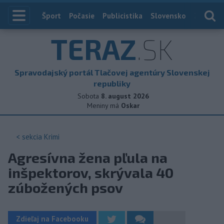
Index
Šport
Počasie
Publicistika
Slovensko
Zahranič
TERAZ
.SK
Spravodajský portál Tlačovej agentúry Slovenskej
republiky
Sobota
8. august 2026
Meniny má
Oskar
< sekcia
Krimi
Agresívna žena pľula na
inšpektorov, skrývala 40
zúbožených psov
Zdieľaj na Facebooku