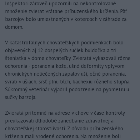
Inšpektori zároveň upozornili na nekontrolované
množenie zvierat vrátane príbuzenského kríženia. Päť
barzojov bolo umiestnených v kotercoch v záhrade za
domom.
V katastrofálnych chovateľských podmienkach bolo
objavených aj 12 dospelých sučiek buldočka a tri
šteniatka v dome chovateľky. Zvieratá vykazovali rôzne
ochorenia - poranenia kože, ušné deformity vplyvom
chronických neliečených zápalov uší, očné poranenia,
svrab v ušiach, srsť plnú bĺch, kachexiu rôzneho stupňa.
Súkromný veterinár vyjadril podozrenie na pyometru u
sučky barzoja.
Zvieratá prítomné na adrese v chove v čase kontroly
preukazovali dlhodobé zanedbanie zdravotnej a
chovateľskej starostlivosti. Z dôvodu príbuzenského
kríženia mali vrodené ochorenia. Na množenie boli