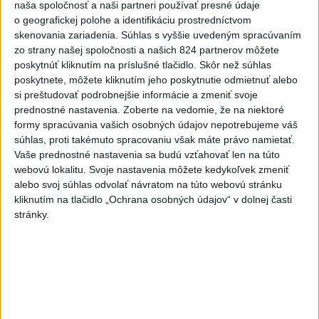
naša spoločnosť a naši partneri používať presné údaje
odkláňajú
o geografickej polohe a identifikáciu prostredníctvom
6
skenovania zariadenia. Súhlas s vyššie uvedeným spracúvaním
Muničným skladom na juhozápade Bulharska otriasol
zo strany našej spoločnosti a našich 824 partnerov môžete
silný výbuch
poskytnúť kliknutím na príslušné tlačidlo. Skôr než súhlas
7
poskytnete, môžete kliknutím jeho poskytnutie odmietnuť alebo
Česká vláda uvažuje nad zvýšením valorizácie dôchodkov
si preštudovať podrobnejšie informácie a zmeniť svoje
na dvojnásobok
prednostné nastavenia.
Zoberte na vedomie, že na niektoré
formy spracúvania vašich osobných údajov nepotrebujeme váš
Najnovšie správy na Teraz.sk
súhlas, proti takémuto spracovaniu však máte právo namietať.
Vaše prednostné nastavenia sa budú vzťahovať len na túto
Vyhlásenia
webovú lokalitu. Svoje nastavenia môžete kedykoľvek zmeniť
alebo svoj súhlas odvolať návratom na túto webovú stránku
Priame prenosy z Národnej rady SR
kliknutím na tlačidlo „Ochrana osobných údajov“ v dolnej časti
stránky.
Politika na sociálnych sieťach
Zobraziť viac
Info