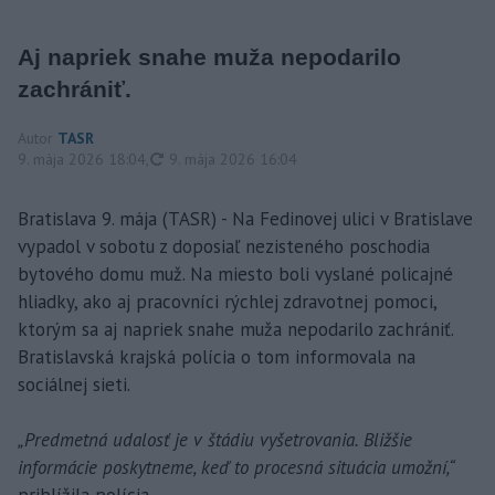
Aj napriek snahe muža nepodarilo
zachrániť.
Autor
TASR
aktualizované
9. mája 2026 18:04
,
9. mája 2026 16:04
Bratislava 9. mája (TASR) - Na Fedinovej ulici v Bratislave
vypadol v sobotu z doposiaľ nezisteného poschodia
bytového domu muž. Na miesto boli vyslané policajné
hliadky, ako aj pracovníci rýchlej zdravotnej pomoci,
ktorým sa aj napriek snahe muža nepodarilo zachrániť.
Bratislavská krajská polícia o tom informovala na
sociálnej sieti.
„Predmetná udalosť je v štádiu vyšetrovania. Bližšie
informácie poskytneme, keď to procesná situácia umožní,“