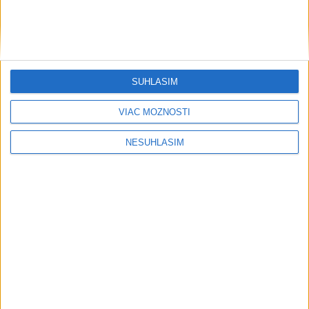
SÚHLASÍM
VIAC MOŽNOSTÍ
NESÚHLASÍM
....