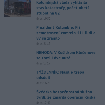
Kolumbijská vláda vyhlásila
stav katastrofy, počet obetí
stúpol na 82
dnes 19:52
Prezident Kolumbie: Pri
zemetrasení zomrelo 111 ľudí a
87 sa zranilo
dnes 21:17
NEHODA: V Košickom Klečenove
sa zrazili dve autá
dnes 17:17
TÝŽDENNÍK: Násilie treba
odsúdiť
dnes 16:28
Švédska bezpečnostná služba
tvrdí, že zmarila operáciu Ruska
dnes 17:49