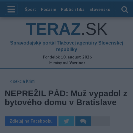
Index
Šport
Počasie
Publicistika
Slovensko
Zahranič
TERAZ
.SK
Spravodajský portál Tlačovej agentúry Slovenskej
republiky
Pondelok
10. august 2026
Meniny má
Vavrinec
< sekcia
Krimi
NEPREŽIL PÁD: Muž vypadol z
bytového domu v Bratislave
Zdieľaj na Facebooku