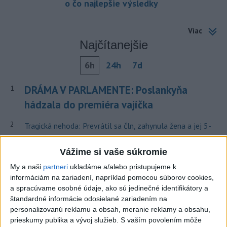
o čo najlepšie výsledky
Viac
Najčítanejšie
6h
24h
7d
DRÁMA V PARLAMENTE: Poslankyňa
1
hádzala do premiéra vajíčka
2
Tragická nehoda: Prevrátil sa čln, zahynula žena a jej 5-
mesačná dcéra
Vážime si vaše súkromie
3
Olympijský medailista v lyžovaní mal vážnu nehodu na
My a naši
partneri
ukladáme a/alebo pristupujeme k
bicykli
informáciám na zariadení, napríklad pomocou súborov cookies,
4
a spracúvame osobné údaje, ako sú jedinečné identifikátory a
MLADÍK VYPADOL Z FERRATY: Na Skalke pri Kremnici
štandardné informácie odosielané zariadením na
zasahovali záchranári
personalizovanú reklamu a obsah, meranie reklamy a obsahu,
5
prieskumy publika a vývoj služieb.
S vaším povolením môže
TRAGICKÁ NEHODA: Tunel Branisko uzavreli, dopravu