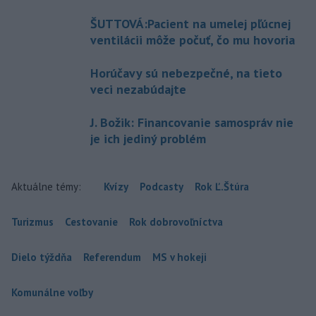
ŠUTTOVÁ:Pacient na umelej pľúcnej
ventilácii môže počuť, čo mu hovoria
Horúčavy sú nebezpečné, na tieto
veci nezabúdajte
J. Božik: Financovanie samospráv nie
je ich jediný problém
Aktuálne témy:
Kvízy
Podcasty
Rok Ľ.Štúra
Turizmus
Cestovanie
Rok dobrovoľníctva
Dielo týždňa
Referendum
MS v hokeji
Komunálne voľby