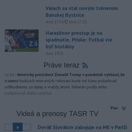
Valach sa stal novým trénerom
Banskej Bystrice
aktualizované
dnes 17:14
,
dnes 17:23
Haraslínov prestup je na
spadnutie, Priske: Futbal vie
byť brutálny
dnes 19:53
Práve teraz
-
Americký prezident Donald Trump v pondelok vyhlásil, že
21:59
v rámci
budúcich mierových rokovaní bude od Iránu požadovať
odškodnenie za útoky a vraždy, ktoré Teherán podľa neho
podporoval alebo spáchal.
Viac
Videá a prenosy TASR TV
Deväť Slovákov zabojuje na ME v Paríži