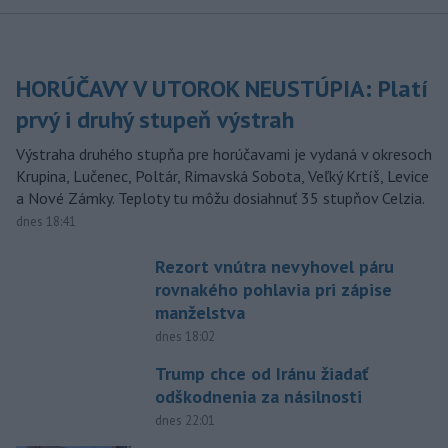
HORÚČAVY V UTOROK NEUSTÚPIA: Platí
prvý i druhý stupeň výstrah
Výstraha druhého stupňa pre horúčavami je vydaná v okresoch
Krupina, Lučenec, Poltár, Rimavská Sobota, Veľký Krtíš, Levice
a Nové Zámky. Teploty tu môžu dosiahnuť 35 stupňov Celzia.
dnes 18:41
Rezort vnútra nevyhovel páru
rovnakého pohlavia pri zápise
manželstva
dnes 18:02
Trump chce od Iránu žiadať
odškodnenia za násilnosti
dnes 22:01