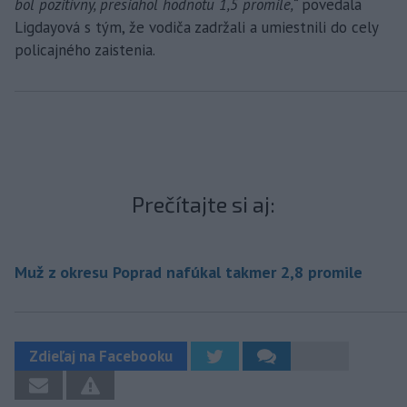
bol pozitívny, presiahol hodnotu 1,5 promile,“
povedala
Ligdayová s tým, že vodiča zadržali a umiestnili do cely
policajného zaistenia.
Prečítajte si aj:
Muž z okresu Poprad nafúkal takmer 2,8 promile
Zdieľaj na Facebooku