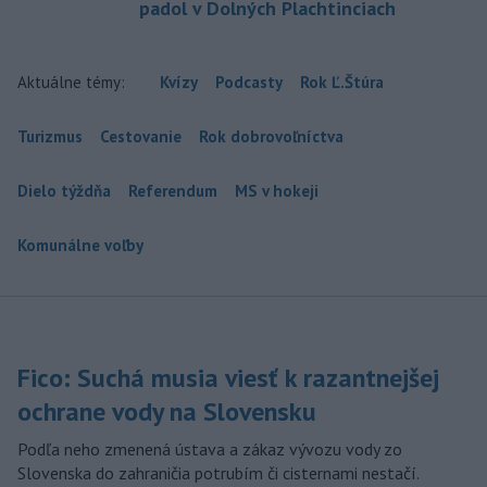
padol v Dolných Plachtinciach
Aktuálne témy:
Kvízy
Podcasty
Rok Ľ.Štúra
Turizmus
Cestovanie
Rok dobrovoľníctva
Dielo týždňa
Referendum
MS v hokeji
Komunálne voľby
Fico: Suchá musia viesť k razantnejšej
ochrane vody na Slovensku
Podľa neho zmenená ústava a zákaz vývozu vody zo
Slovenska do zahraničia potrubím či cisternami nestačí.