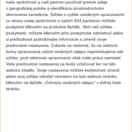
naša spoločnosť a naši partneri používať presné údaje
Slovensku
o geografickej polohe a identifikáciu prostredníctvom
skenovania zariadenia. Súhlas s vyššie uvedeným spracúvaním
zo strany našej spoločnosti a našich 824 partnerov môžete
Najnovšie správy na Teraz.sk
poskytnúť kliknutím na príslušné tlačidlo. Skôr než súhlas
Vyhlásenia
poskytnete, môžete kliknutím jeho poskytnutie odmietnuť alebo
si preštudovať podrobnejšie informácie a zmeniť svoje
Priame prenosy z Národnej rady SR
prednostné nastavenia.
Zoberte na vedomie, že na niektoré
formy spracúvania vašich osobných údajov nepotrebujeme váš
súhlas, proti takémuto spracovaniu však máte právo namietať.
Vaše prednostné nastavenia sa budú vzťahovať len na túto
webovú lokalitu. Svoje nastavenia môžete kedykoľvek zmeniť
Politika na sociálnych sieťach
alebo svoj súhlas odvolať návratom na túto webovú stránku
kliknutím na tlačidlo „Ochrana osobných údajov“ v dolnej časti
stránky.
Zobraziť viac
Info
Najnovšie videá
Najsledovanejšie videá
R. FICO: ČO SA NEZMESTILO NA
TLAČOVKU LXV.