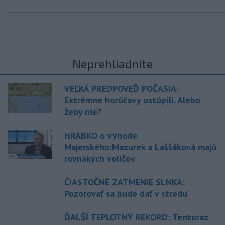
Neprehliadnite
VEĽKÁ PREDPOVEĎ POČASIA:
Extrémne horúčavy ustúpili. Alebo
žeby nie?
HRABKO o výhode
Majerského:Mazurek a Laššáková majú
rovnakých voličov
ČIASTOČNÉ ZATMENIE SLNKA:
Pozorovať sa bude dať v stredu
ĎALŠÍ TEPLOTNÝ REKORD: Tentoraz