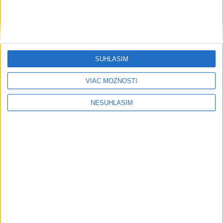
SÚHLASÍM
VIAC MOŽNOSTÍ
NESÚHLASÍM
....