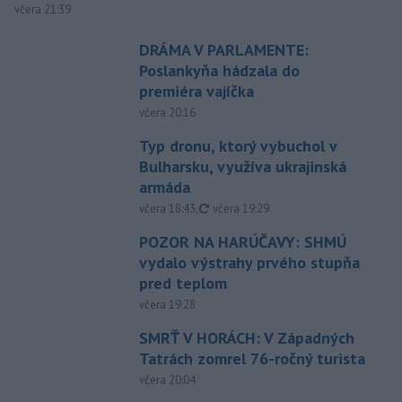
včera 21:39
DRÁMA V PARLAMENTE:
Poslankyňa hádzala do
premiéra vajíčka
včera 20:16
Typ dronu, ktorý vybuchol v
Bulharsku, využíva ukrajinská
armáda
aktualizované
včera 18:43
,
včera 19:29
POZOR NA HARÚČAVY: SHMÚ
vydalo výstrahy prvého stupňa
pred teplom
včera 19:28
SMRŤ V HORÁCH: V Západných
Tatrách zomrel 76-ročný turista
včera 20:04