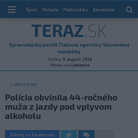
Index
Šport
Počasie
Publicistika
Slovensko
Zahranič
TERAZ
.SK
Spravodajský portál Tlačovej agentúry Slovenskej
republiky
Nedela
9. august 2026
Meniny má
Ľubomíra
< sekcia
Krimi
Polícia obvinila 44-ročného
muža z jazdy pod vplyvom
alkoholu
Zdieľaj na Facebooku