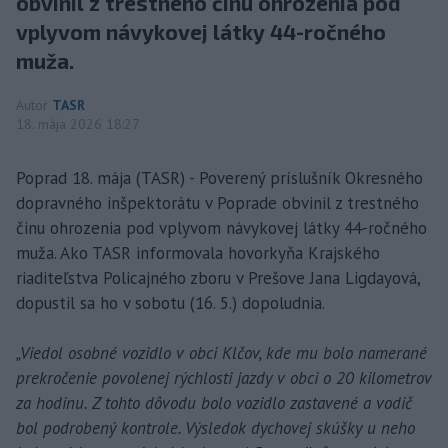
obvinil z trestného činu ohrozenia pod
vplyvom návykovej látky 44-ročného
muža.
Autor
TASR
18. mája 2026 18:27
Poprad 18. mája (TASR) - Poverený príslušník Okresného
dopravného inšpektorátu v Poprade obvinil z trestného
činu ohrozenia pod vplyvom návykovej látky 44-ročného
muža. Ako TASR informovala hovorkyňa Krajského
riaditeľstva Policajného zboru v Prešove Jana Ligdayová,
dopustil sa ho v sobotu (16. 5.) dopoludnia.
„Viedol osobné vozidlo v obci Klčov, kde mu bolo namerané
prekročenie povolenej rýchlosti jazdy v obci o 20 kilometrov
za hodinu. Z tohto dôvodu bolo vozidlo zastavené a vodič
bol podrobený kontrole. Výsledok dychovej skúšky u neho