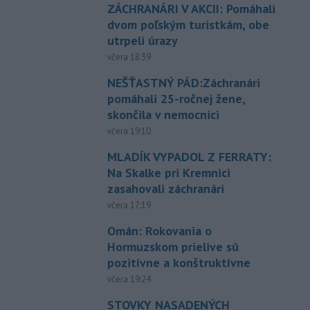
ZÁCHRANÁRI V AKCII: Pomáhali
dvom poľským turistkám, obe
utrpeli úrazy
včera 18:39
NEŠŤASTNÝ PÁD:Záchranári
pomáhali 25-ročnej žene,
skončila v nemocnici
včera 19:10
MLADÍK VYPADOL Z FERRATY:
Na Skalke pri Kremnici
zasahovali záchranári
včera 17:19
Omán: Rokovania o
Hormuzskom prielive sú
pozitívne a konštruktívne
včera 19:24
STOVKY NASADENÝCH