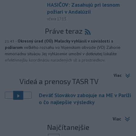
HASIČOV: Zasahujú pri lesnom
požiari v Andalúzii
včera 17:13
Práve teraz
-
Okresný úrad (OÚ) Malacky vyhlásil v súvislosti s
21:43
požiarom
veľkého rozsahu vo Vojenskom obvode (VO) Záhorie
mimoriadnu situáciu. Jej vyhlásenie umožní v dotknutej lokalite
efektívnejšiu koordináciu nasadených síl a prostriedkov.
Viac
Videá a prenosy TASR TV
Deväť Slovákov zabojuje na ME v Paríži
o čo najlepšie výsledky
Viac
Najčítanejšie